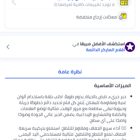
لا توجد تقييمات كافية لعرضها
معدّلات إرجاع منخفضة
استكشف الأفضل مبيعًا
في
أقلام الماركر الدائمة
نظرة عامة
الميزات الأساسية
حبر جريء، نابض بالحياة، يدوم طويلاً: اكتب بثقة باستخدام ألوان
غنية ومقاومة للبهتان. يُنتج كل قلم تحديد دائم خطوطًا جريئة
وحيوية تبقى ساطعة مع مرور الوقت، مثالية لوضع العلامات
والكتابة والمشاريع الإبداعية. يضمن الحبر عالي الجودة وضوحًا
واضحًا على أي سطح.
٢️⃣ أداء سريع الجفاف ومقاوم للتلطخ: استمتع بتركيبة سريعة
الجفاف تمنع التلطخ والتلطيخ. مثالية لمستخدمي اليد اليمنى