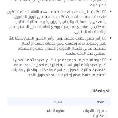
واليسرى، تحافظ هذه الأقلام المقاومة للتلطخ على نظافة عملك
واحترافيته.
٣️⃣ الكتابة على أسطح متعددة: صُممت هذه الأقلام الدائمة لتكون
متعددة الاستخدامات، حيث تكتب بسلاسة على الورق المقوى،
والمعدن، والبلاستيك، والزجاج، والورق، وغيرها. مثالية لتنظيم
المكاتب، والمشاريع المدرسية، ووضع العلامات على المستودعات،
أو للاستخدام المنزلي.
٤️⃣ رأس دقيق لكتابة دقيقة: يوفر الرأس الدقيق المتين تدفقًا ثابتًا
للحبر وخطوطًا حادة ودقيقة لوضع علامات دقيقة أو أعمال
تفصيلية. مثالي للأعمال اليدوية والأعمال الفنية والاستخدام
المهني حيث الدقة مهمة.
٥️⃣ عبوة اقتصادية - مجموعة من ٦ أقلام تحديد دائمة: تتضمن ٦
أقلام تحديد بثلاثة ألوان أساسية (٢ أزرق، ٢ أحمر، ٢ أسود). عبوة
اقتصادية، مثالية للفصول الدراسية، والمكاتب، والمنازل، والبيئات
الصناعية. احتفظ بقطع إضافية للاستخدام طويل الأمد.
المواصفات
المادة
بلاستيك
مميزات الأدوات
مقاوم للماء
المكتبية