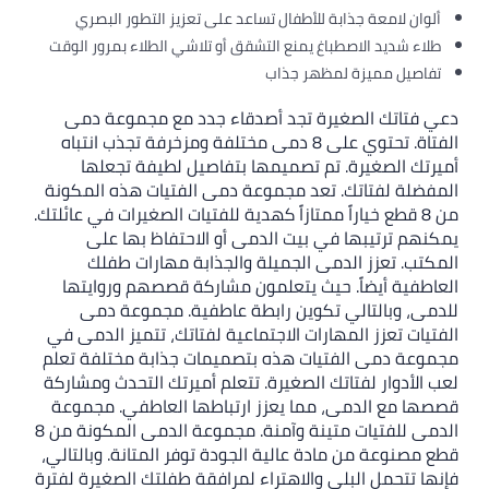
ألوان لامعة جذابة للأطفال تساعد على تعزيز التطور البصري
طلاء شديد الاصطباغ يمنع التشقق أو تلاشي الطلاء بمرور الوقت
تفاصيل مميزة لمظهر جذاب
دعي فتاتك الصغيرة تجد أصدقاء جدد مع مجموعة دمى
الفتاة. تحتوي على 8 دمى مختلفة ومزخرفة تجذب انتباه
أميرتك الصغيرة. تم تصميمها بتفاصيل لطيفة تجعلها
المفضلة لفتاتك. تعد مجموعة دمى الفتيات هذه المكونة
من 8 قطع خياراً ممتازاً كهدية للفتيات الصغيرات في عائلتك.
يمكنهم ترتيبها في بيت الدمى أو الاحتفاظ بها على
المكتب. تعزز الدمى الجميلة والجذابة مهارات طفلك
العاطفية أيضاً. حيث يتعلمون مشاركة قصصهم وروايتها
للدمى، وبالتالي تكوين رابطة عاطفية. مجموعة دمى
الفتيات تعزز المهارات الاجتماعية لفتاتك، تتميز الدمى في
مجموعة دمى الفتيات هذه بتصميمات جذابة مختلفة تعلم
لعب الأدوار لفتاتك الصغيرة. تتعلم أميرتك التحدث ومشاركة
قصصها مع الدمى، مما يعزز ارتباطها العاطفي. مجموعة
الدمى للفتيات متينة وآمنة. مجموعة الدمى المكونة من 8
قطع مصنوعة من مادة عالية الجودة توفر المتانة. وبالتالي،
فإنها تتحمل البلى والاهتراء لمرافقة طفلتك الصغيرة لفترة