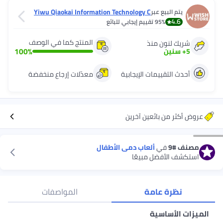
Yiwu Qiaokai Information Technology C
يتم البيع عبر
o., Ltd
4.6
95%
تقييم إيجابي للبائع
المنتج كما في الوصف
شريك لنون منذ
100
%
5
+
سنين
أحدث التقييمات الإيجابية
معدّلات إرجاع منخفضة
عروض أكثر من بائعين آخرين
مصنف
#9
في
ألعاب دمى الأطفال
استكشف الأفضل مبيعًا
نظرة عامة
المواصفات
الميزات الأساسية