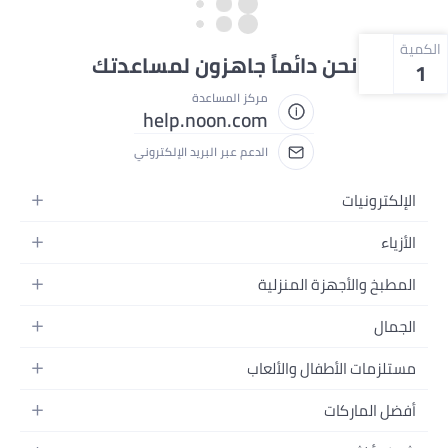
الكمية
نحن دائماً جاهزون لمساعدتك
1
مركز المساعدة
help.noon.com
الدعم عبر البريد الإلكتروني
الإلكترونيات
الجوالات
الأزياء
التابلت
أزياء نسائية
المطبخ والأجهزة المنزلية
اللابتوبات
أزياء رجالية
الحمام
الأجهزة المنزلية
الجمال
أزياء البنات
ديكور البيت
الكاميرات
العطور
أزياء الأولاد
مستلزمات الأطفال والألعاب
المطبخ والسفرة
التلفزيونات
المكياج
الساعات
الحفاضات
أدوات وتحسين المنزل
السماعات
أفضل الماركات
العناية بالشعر
المجوهرات
وسائل تنقل الأطفال
المفارش
ألعاب القيمنق
سامسونج