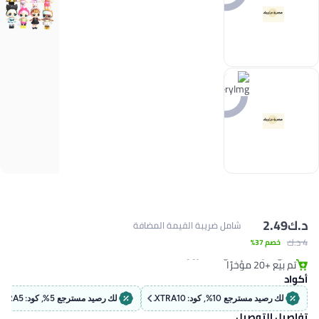
د.ك‏
2.49
شامل ضريبة القيمة المضافة
#9 في ألعاب دمى الأطفال
4 د.ك‏
خصم 37%
باقي 5 وحدات في المخزون
تم بيع +20 مؤخرًا
#9 في ألعاب دمى الأطفال
أكواد
لك رصيد مسترجع 10%, كود: EXTRA10
لك رصيد مسترجع 5%, كود: EXTRA5
تفاصيل التوصيل