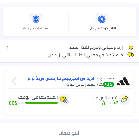
البائع ذو تقييم عالي
عملية تحويل آمنة
إرجاع مجاني ومريح لهذا المنتج
د.ك. 25
شحن مجاني للطلبات التي تزيد عن
اديداس اميرجينج ماركتس ش.ذ.م.م
يتم البيع عبر
3.9
72%
تقييم إيجابي للبائع
المنتج كما في الوصف
شريك لنون منذ
80
%
2
+
سنين
المواصفات