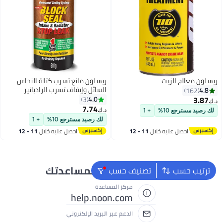
ريسلون معالج الزيت
ريسلون مانع تسرب كتلة النحاس
السائل وإيقاف تسرب الرادياتير
4.8
162
3.87
4.0
3
د.ك‏
7.74
د.ك‏
لك رصيد مسترجع 10%
+ 1
لك رصيد مسترجع 10%
+ 1
احصل عليه خلال
11 - 12
احصل عليه خلال
11 - 12
اغسطس
اغسطس
نحن دائماً جاهزون لمساعدتك
ترتيب حسب
تصنيف حسب
مركز المساعدة
help.noon.com
الدعم عبر البريد الإلكتروني