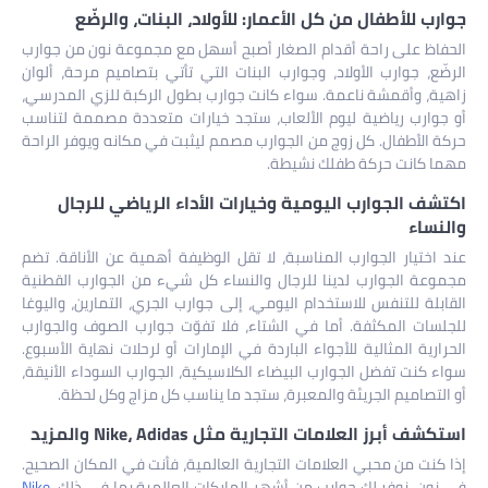
جوارب للأطفال من كل الأعمار: للأولاد، البنات، والرضّع
الحفاظ على راحة أقدام الصغار أصبح أسهل مع مجموعة نون من جوارب
الرضّع، جوارب الأولاد، وجوارب البنات التي تأتي بتصاميم مرحة، ألوان
زاهية، وأقمشة ناعمة. سواء كانت جوارب بطول الركبة للزي المدرسي،
أو جوارب رياضية ليوم الألعاب، ستجد خيارات متعددة مصممة لتناسب
حركة الأطفال. كل زوج من الجوارب مصمم ليثبت في مكانه ويوفر الراحة
مهما كانت حركة طفلك نشيطة.
اكتشف الجوارب اليومية وخيارات الأداء الرياضي للرجال
والنساء
عند اختيار الجوارب المناسبة، لا تقل الوظيفة أهمية عن الأناقة. تضم
مجموعة الجوارب لدينا للرجال والنساء كل شيء من الجوارب القطنية
القابلة للتنفس للاستخدام اليومي، إلى جوارب الجري، التمارين، واليوغا
للجلسات المكثفة. أما في الشتاء، فلا تفوّت جوارب الصوف والجوارب
الحرارية المثالية للأجواء الباردة في الإمارات أو لرحلات نهاية الأسبوع.
سواء كنت تفضل الجوارب البيضاء الكلاسيكية، الجوارب السوداء الأنيقة،
أو التصاميم الجريئة والمعبرة، ستجد ما يناسب كل مزاج وكل لحظة.
استكشف أبرز العلامات التجارية مثل Nike، Adidas والمزيد
إذا كنت من محبي العلامات التجارية العالمية، فأنت في المكان الصحيح.
في نون، نوفر لك جوارب من أشهر الماركات العالمية بما في ذلك
،
Nike