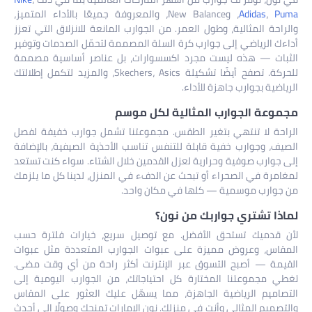
Puma
،
Adidas
، وNew Balance، والمعروفة جميعًا بالأداء المتميز،
والراحة المثالية، وطول العمر. من الجوارب المانعة للانزلاق التي تعزز
أداءك الرياضي إلى جوارب كرة السلة المصممة لتحمّل الصدمات وتوفير
الثبات — هذه ليست مجرد اكسسوارات، بل عناصر أساسية مصممة
للحركة. تصفح أيضًا تشكيلة Skechers، Asics، والمزيد لتكمل إطلالتك
الرياضية بجوارب جاهزة للأداء.
مجموعة الجوارب المثالية لكل موسم
الراحة لا تنتهي بتغير الطقس. مجموعتنا تشمل جوارب خفيفة لفصل
الصيف، وجوارب خفية قابلة للتنفس تناسب الأحذية الصيفية، بالإضافة
إلى جوارب صوفية وحرارية لعزل القدمين خلال الشتاء. سواء كنت تستعد
لمغامرة في الصحراء أو تبحث عن الدفء في المنزل، لدينا كل ما يلزمك
من جوارب موسمية — كلها في مكان واحد.
لماذا تشتري جواربك من نون؟
لأن قدميك تستحق الأفضل. مع توصيل سريع، خيارات فلترة حسب
المقاس، وعروض مميزة على عبوات الجوارب المتعددة مثل عبوات
القيمة — أصبح التسوق عبر الإنترنت أكثر راحة من أي وقت مضى.
تغطي مجموعتنا المختارة كل احتياجاتك، من الجوارب اليومية إلى
التصاميم الرياضية الجاهزة، مما يسهّل عليك العثور على المقاس
والتصميم المثالي وأنت في منزلك. نون الإمارات تمنحك وصولًا إلى أحدث