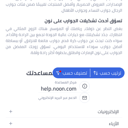
الإصدارات، العروض الحصرية، وأفضل المنتجات تقييمًا ضمن فئات جوارب
الرجال، جوارب النساء، وجوارب الأطفال.
تسوّق أحدث تشكيلات الجوارب على نون
بغض النظر عن ذوقك، رياضتك أو الموسم، هناك الزوج المثالي في
انتظارك. جدّد تشكيلتك مع خيارات عالية الجودة تجمع بين الراحة والأداء،
سواء كنت تبحث عن جوارب كرة قدم، جوارب مانعة للانزلاق، أو ببساطة
أفضل جوارب سوداء للاستخدام اليومي. تسوّق زوجك المفضل من
الجوارب على نون الإمارات وانطلق بخطوة أكثر راحة وثقة.
نحن دائماً جاهزون لمساعدتك
ترتيب حسب
تصنيف حسب
مركز المساعدة
help.noon.com
الدعم عبر البريد الإلكتروني
الإلكترونيات
الجوالات
الأزياء