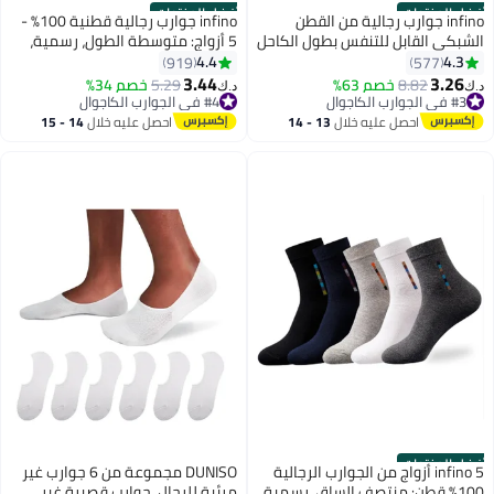
أفضل المنتجات
أفضل المنتجات
infino جوارب رجالية من القطن
infino جوارب رجالية قطنية 100% -
الشبكي القابل للتنفس بطول الكاحل
5 أزواج: متوسطة الطول، رسمية،
- 5 أزواج، خفيفة الوزن ومريحة
ممتصة للرطوبة، مناسبة لجميع
4.4
4.3
919
577
لفصول الربيع والصيف والخريف
الفصول باللون الأسود النقي
3.44
3.26
8.82
خصم 63%
5.29
خصم 34%
د.ك‏
د.ك‏
6
4
للملابس الكاجوال الرسمية
#3 في الجوارب الكاجوال
#4 في الجوارب الكاجوال
#3 في الجوارب الكاجوال
#4 في الجوارب الكاجوال
احصل عليه خلال
13 - 14
احصل عليه خلال
14 - 15
اغسطس
اغسطس
أفضل المنتجات
infino 5 أزواج من الجوارب الرجالية
DUNISO مجموعة من 6 جوارب غير
100% قطن: منتصف الساق، رسمية،
مرئية للرجال، جوارب قصيرة غير