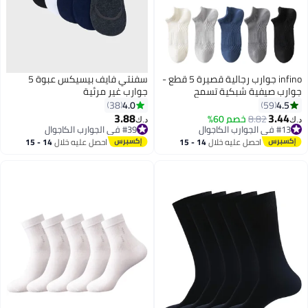
infino جوارب رجالية قصيرة 5 قطع -
سفنتي فايف بيسيكس عبوة 5
جوارب صيفية شبكية تسمح
جوارب غير مرئية
بالتهوية بتقنية 7A المضادة
4.0
4.5
38
59
للبكتيريا، تمتص الرطوبة، وبها نعل
3.88
3.44
8.82
خصم 60%
د.ك‏
د.ك‏
3
مساج مضاد للانزلاق
#13 في الجوارب الكاجوال
#39 في الجوارب الكاجوال
#13 في الجوارب الكاجوال
#39 في الجوارب الكاجوال
احصل عليه خلال
14 - 15
احصل عليه خلال
14 - 15
اغسطس
اغسطس