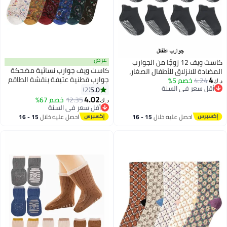
عرض
كاست ويف 12 زوجًا من الجوارب
كاست ويف جوارب نسائية مضحكة
المضادة للانزلاق للأطفال الصغار،
4
جوارب قطنية عتيقة بنقشة الطاقم
4.24
خصم 5%
جوارب رياضية مضادة للانزلاق (1-3
د.ك‏
أقل سعر في السنة
جوارب ممتعة مبتكرة للنساء جوارب
5.0
سنوات، لون أسود)
2
أقل سعر في السنة
صوف محبوكة سميكة عتيقة
4.02
12.35
خصم 67%
د.ك‏
جوارب شتوية دافئة مريحة هدايا 6
أقل سعر في السنة
أزواج
أقل سعر في السنة
احصل عليه خلال
15 - 16
احصل عليه خلال
15 - 16
اغسطس
اغسطس