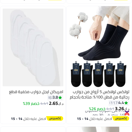
اغسطس
اغسطس
لولكس لولاكس 5 أزواج من جوارب
امريكان ايجل جوارب مخفية قطع
رجالية من قطن 100%: متاحة بأحجام
3.8
6
رقمية من 38 إلى 46، بملاءمة
2.65
4.4
117
4.41
خصم 39%
د.ك‏
عادية وسمك عادي، 5 أزواج في كل
3.26
#19 في الجوارب الكاجوال
4.41
خصم 26%
د.ك‏
عبوة، تتميز بخطوط عمودية أنيقة
أقل سعر في 30 يوم
#19 في الجوارب الكاجوال
باللون الأسود النقي، مثالية لل着
احصل عليه خلال
14 - 15
احصل عليه خلال
14 - 15
يوميًّا والألعاب الرياضية والمواقف
اغسطس
اغسطس
المريحة.