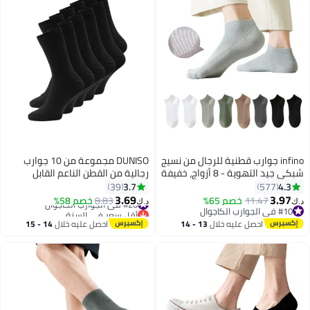
infino جوارب قطنية للرجال من نسيج
DUNISO مجموعة من 10 جوارب
شبكي جيد التهوية - 8 أزواج، خفيفة
رجالية من القطن الناعم القابل
الوزن ومريحة للربيع والصيف
للتنفس، جوارب رياضية طويلة غير
3.7
4.3
39
577
والخريف
رسمية للرجال (أسود)
3.69
3.97
11.47
خصم 65%
#20 في الجوارب الكاجوال
8.83
خصم 58%
د.ك‏
د.ك‏
4
#10 في الجوارب الكاجوال
أقل سعر في السنة
#10 في الجوارب الكاجوال
#20 في الجوارب الكاجوال
احصل عليه خلال
13 - 14
احصل عليه خلال
14 - 15
اغسطس
اغسطس