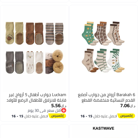
اغسطس
اغسطس
Barakah 6 أزواج من جوارب أصابع
Luckam جوارب أطفال 5 أزواج غير
القدم النسائية منخفضة القطع
قابلة للانزلاق للأطفال الرضع للأولاد
5.56
7.06
للجري جوارب أصابع منفصلة جوارب
والبنات جوارب كاحل قطن سميك
د.ك‏
د.ك‏
أقل سعر في 30 يوم
خمسة أصابع للسيدات عادية
دافئة جميلة لجوارب الأطفال من 1
أقل سعر في 30 يوم
احصل عليه خلال
15 - 16
احصل عليه خلال
15 - 16
إلى 3 سنوات
اغسطس
اغسطس