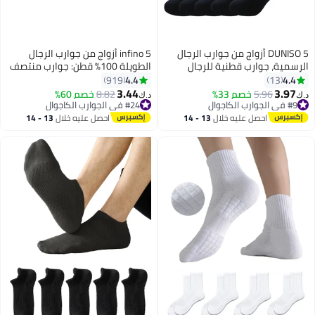
DUNISO 5 أزواج من جوارب الرجال
infino 5 أزواج من جوارب الرجال
الرسمية، جوارب قطنية للرجال
الطويلة 100% قطن: جوارب منتصف
للأعمال الرسمية ناعمة وقابلة
الساق، جوارب رسمية، تمتص
4.4
4.4
919
13
للتنفس، جوارب طويلة غير رسمية،
الرطوبة، مناسبة لجميع الفصول
3.44
3.97
5.96
خصم 33%
8.82
خصم 60%
د.ك‏
د.ك‏
6
سوداء
باللون الأبيض النقي للاستخدام في
#9 في الجوارب الكاجوال
#24 في الجوارب الكاجوال
#9 في الجوارب الكاجوال
#24 في الجوارب الكاجوال
اللباس الرسمي غير الكامل
احصل عليه خلال
13 - 14
احصل عليه خلال
13 - 14
اغسطس
اغسطس