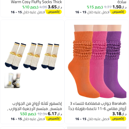
سادة
Warm Cosy Fluffy Socks Thick
3.65
1.50
1.77
خصم 15%
4.06
خصم 10%
Cozy Socks Ladies Bed Socks
د.ك‏
د.ك‏
Cabin Warm Socks, Non Slip Fluffy
احصل عليه خلال
15 - 16
احصل عليه خلال
15 - 16
اغسطس
اغسطس
Socks Fleece Cute Warm Cosy
Winter Gifts for Women and Girls
Barakah جوارب فضفاضة للنساء 3
إكسفور ثلاثة أزواج من الجوارب
أزواج مقاس 6-11 ناعمة طويلة جداً
مبتسم ، مبتسم الرجعية الجوارب ،
6.17
3.18
تصل إلى الركبة للبوت
12.34
خصم 50%
الجوارب الكاحل مبتسم مضحك
د.ك‏
د.ك‏
احصل عليه خلال
15 - 16
احصل عليه خلال
15 - 16
اغسطس
اغسطس