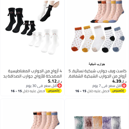
كاست ويف جوارب شبكية نسائية، 5
4 أزواج من الجوارب المغناطيسية
أزواج من الجوارب الشبكية الشفافة،
المضحكة للأزواج، جوارب الصداقة يد
5.12
4.39
جوارب تول، جوارب متدلية مبتكرة
بيد للأم، الأب، والأطفال - جوارب
د.ك‏
د.ك‏
أقل سعر في 7 يوم
أقل سعر في 30 يوم
متطابقة للجنسين متوسطة الطول
أقل سعر في 7 يوم
أقل سعر في 30 يوم
احصل عليه خلال
15 - 16
احصل عليه خلال
15 - 16
للمتعة العائلية!
اغسطس
اغسطس