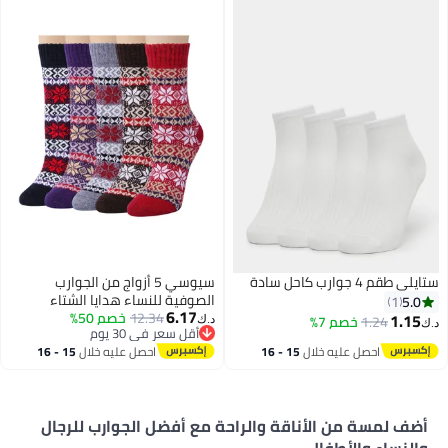
ستايلي طقم 4 جوارب كاحل سادة
سيوسي 5 أزواج من الجوارب
الصوفية للنساء هدايا الشتاء
5.0
1
6.17
12.34
خصم 50%
الدافئة السميكة الدافئة الجوارب
1.15
1.24
خصم 7%
د.ك‏
د.ك‏
أقل سعر في 30 يوم
الطاقم المريحة
أقل سعر في 30 يوم
احصل عليه خلال
15 - 16
احصل عليه خلال
15 - 16
اغسطس
اغسطس
أضف لمسة من الأناقة والراحة مع أفضل الجوارب للرجال