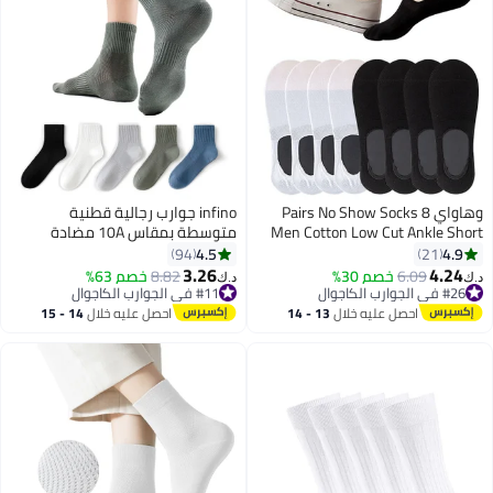
وهاواي 8 Pairs No Show Socks
infino جوارب رجالية قطنية
Men Cotton Low Cut Ankle Short
متوسطة بمقاس 10A مضادة
Socks with Non Slip Grip Liner for
للبكتيريا وذات تهوية - 100% قطن،
4.5
4.9
94
21
Athletic Running Invisible Liner
بدون خياطة للأصابع (5 أزواج، ألوان
3.26
4.24
6.09
خصم 30%
8.82
خصم 63%
د.ك‏
د.ك‏
3
Socks (4 Black + 4white)
متنوعة)
#26 في الجوارب الكاجوال
#11 في الجوارب الكاجوال
#26 في الجوارب الكاجوال
#11 في الجوارب الكاجوال
احصل عليه خلال
13 - 14
احصل عليه خلال
14 - 15
اغسطس
اغسطس