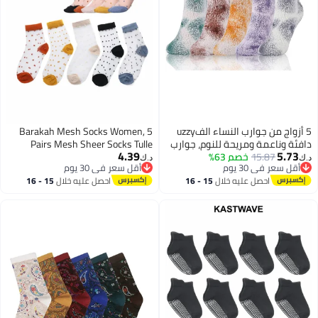
5 أزواج من جوارب النساء الفuzzy
Barakah Mesh Socks Women, 5
دافئة وناعمة ومريحة للنوم، جوارب
Pairs Mesh Sheer Socks Tulle
4.39
5.73
15.87
خصم 63%
ناعمة fluffy، جوارب منزلية مريحة
Socks Novelty Slouch Socks
د.ك‏
د.ك‏
أقل سعر في 30 يوم
أقل سعر في 30 يوم
شتوية، جوارب حرارية مخططة
أقل سعر في 30 يوم
أقل سعر في 30 يوم
احصل عليه خلال
15 - 16
احصل عليه خلال
15 - 16
للاستخدام اليومي، المنزل، السرير
اغسطس
اغسطس