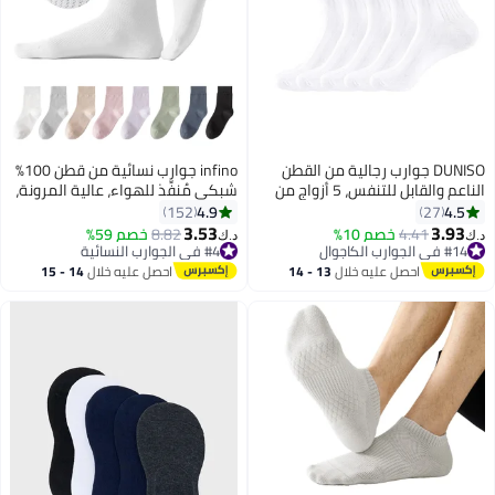
DUNISO جوارب رجالية من القطن
infino جوارب نسائية من قطن 100%
الناعم والقابل للتنفس، 5 أزواج من
شبكي مُنفِّذ للهواء، عالية المرونة،
الجوارب الرسمية للأعمال التجارية،
مضادة للبكتيريا ومقاومة للروائح،
4.9
4.5
152
27
جوارب رياضية طويلة (أبيض)
مع طرف سلس (بدون خياطة) - عبوة
3.53
3.93
4.41
خصم 10%
8.82
خصم 59%
د.ك‏
د.ك‏
2
من 8 أزواج
#14 في الجوارب الكاجوال
#4 في الجوارب النسائية
#14 في الجوارب الكاجوال
#4 في الجوارب النسائية
احصل عليه خلال
13 - 14
احصل عليه خلال
14 - 15
اغسطس
اغسطس