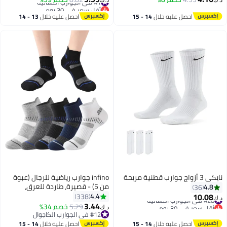
2
أقل سعر في 30 يوم
#1 في الجوارب النسائية
احصل عليه خلال
14 - 15
احصل عليه خلال
13 - 14
اغسطس
اغسطس
نايكي 3 أزواج جوارب قطنية مريحة
infino جوارب رياضية للرجال (عبوة
من 5) - قصيرة، طاردة للعرق،
4.8
36
مقاومة للرائحة، مريحة لكل الفصول
10.08
4.4
338
#28 في الجوارب النسائية
د.ك‏
- مثالية لأنماط الحياة النشطة،
3.44
أقل سعر في 30 يوم
5.29
خصم 34%
د.ك‏
4
#28 في الجوارب النسائية
الجري والاستخدام اليومي - الجوارب
#12 في الجوارب الكاجوال
#12 في الجوارب الكاجوال
المثالية لمجموعة الرجال
احصل عليه خلال
14 - 15
احصل عليه خلال
14 - 15