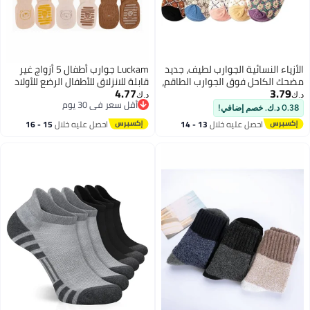
الأزياء النسائية الجوارب لطيف، جديد
Luckam جوارب أطفال 5 أزواج غير
مضحك الكاحل فوق الجوارب الطاقم،
قابلة للانزلاق للأطفال الرضع للأولاد
4.77
3.79
5 أزواج هدايا عيد المرأة
والبنات جوارب كاحل قطن سميك
د.ك‏
د.ك‏
أقل سعر في 30 يوم
دافئة جميلة جوارب أرضية للأطفال
0.38 د.ك. خصم إضافي!
أقل سعر في 30 يوم
من 1 إلى 3 سنوات
احصل عليه خلال
13 - 14
احصل عليه خلال
15 - 16
اغسطس
اغسطس