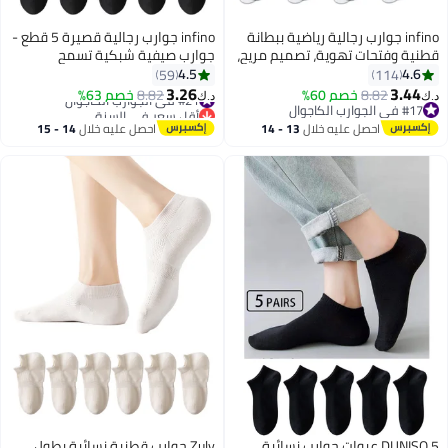
infino جوارب رجالية رياضية ببطانة
infino جوارب رجالية قصيرة 5 قطع -
قطنية وفتحات تهوية، تصميم مريح،
جوارب صيفية شبكية تسمح
تقنية مضادة للانزلاق - مثالية للجري
بالتهوية بتقنية 7A المضادة
4.5
4.6
59
114
وكرة السلة والاستخدام اليومي
للبكتيريا، تمتص الرطوبة، وبها نعل
3.26
3.44
8.82
خصم 60%
#21 في الجوارب الكاجوال
8.82
خصم 63%
د.ك‏
د.ك‏
3
2
(عبوة من 4 أزواج، أبيض)
مساج مضاد للانزلاق
#17 في الجوارب الكاجوال
أقل سعر في السنة
#17 في الجوارب الكاجوال
#21 في الجوارب الكاجوال
احصل عليه خلال
13 - 14
احصل عليه خلال
14 - 15
اغسطس
اغسطس
DUNISO 5 عبوات جوارب نسائية
Zuly جوارب قطنية نسائية بطول