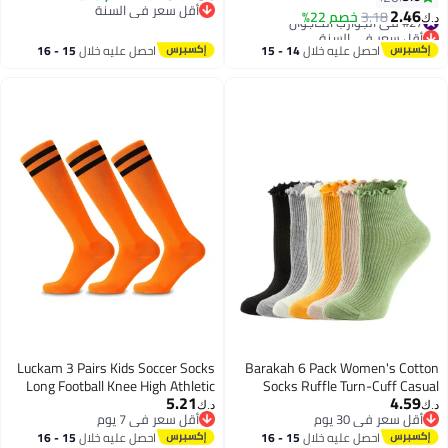
أقل سعر في السنة
الرطوبة، قابلة للتنفس ومضادة
للرجال والنساء
2.46
#27 في الجوارب الكاجوال
3.18
خصم 22%
د.ك‏
أقل سعر في السنة
للرائحة، مناسبة للاستخدام اليومي،
أقل سعر في السنة
#27 في الجوارب الكاجوال
سوداء
احصل عليه خلال
14 - 15
احصل عليه خلال
15 - 16
اغسطس
اغسطس
Luckam 3 Pairs Kids Soccer Socks
Barakah 6 Pack Women's Cotton
Long Football Knee High Athletic
Socks Ruffle Turn-Cuff Casual
5.21
4.59
School Team Dance Sports Socks
Ankle Socks Cool Thin Cotton Knit
د.ك‏
د.ك‏
أقل سعر في 30 يوم
أقل سعر في 7 يوم
for 5 to 12 Youth Boys Girls
Lettuce
أقل سعر في 30 يوم
أقل سعر في 7 يوم
احصل عليه خلال
15 - 16
احصل عليه خلال
15 - 16
Orange