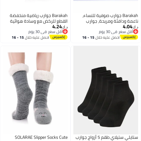
Barakah جوارب صوفية للنساء،
Barakah جوارب رياضية منخفضة
ناعمة ودافئة ومريحة، جوارب
القطع للركض مع وسادة هوائية
4.24
4.04
شتوية عادية،
للرجال والنساء (6 أزواج)
د.ك‏
د.ك‏
أقل سعر في 30 يوم
أقل سعر في 30 يوم
أقل سعر في 30 يوم
أقل سعر في 30 يوم
احصل عليه خلال
15 - 16
احصل عليه خلال
15 - 16
اغسطس
اغسطس
ستايلي ستيلاي طقم 5 أزواج جوارب
SOLARAE Slipper Socks Cute