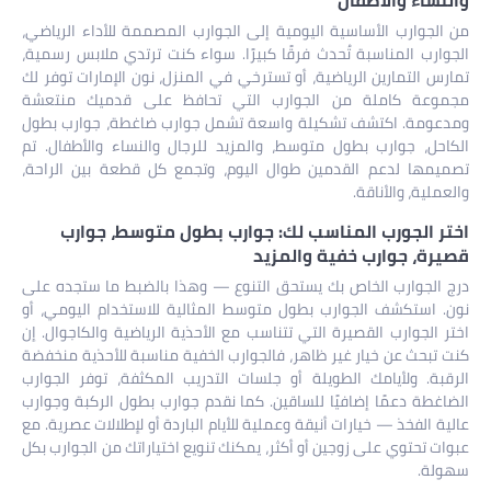
والنساء والأطفال
من الجوارب الأساسية اليومية إلى الجوارب المصممة للأداء الرياضي،
الجوارب المناسبة تُحدث فرقًا كبيرًا. سواء كنت ترتدي ملابس رسمية،
تمارس التمارين الرياضية، أو تسترخي في المنزل، نون الإمارات توفر لك
مجموعة كاملة من الجوارب التي تحافظ على قدميك منتعشة
ومدعومة. اكتشف تشكيلة واسعة تشمل جوارب ضاغطة، جوارب بطول
الكاحل، جوارب بطول متوسط، والمزيد للرجال والنساء والأطفال. تم
تصميمها لدعم القدمين طوال اليوم، وتجمع كل قطعة بين الراحة،
والعملية، والأناقة.
اختر الجورب المناسب لك: جوارب بطول متوسط، جوارب
قصيرة، جوارب خفية والمزيد
درج الجوارب الخاص بك يستحق التنوع — وهذا بالضبط ما ستجده على
نون. استكشف الجوارب بطول متوسط المثالية للاستخدام اليومي، أو
اختر الجوارب القصيرة التي تتناسب مع الأحذية الرياضية والكاجوال. إن
كنت تبحث عن خيار غير ظاهر، فالجوارب الخفية مناسبة للأحذية منخفضة
الرقبة. ولأيامك الطويلة أو جلسات التدريب المكثفة، توفر الجوارب
الضاغطة دعمًا إضافيًا للساقين. كما نقدم جوارب بطول الركبة وجوارب
عالية الفخذ — خيارات أنيقة وعملية للأيام الباردة أو لإطلالات عصرية. مع
عبوات تحتوي على زوجين أو أكثر، يمكنك تنويع اختياراتك من الجوارب بكل
سهولة.