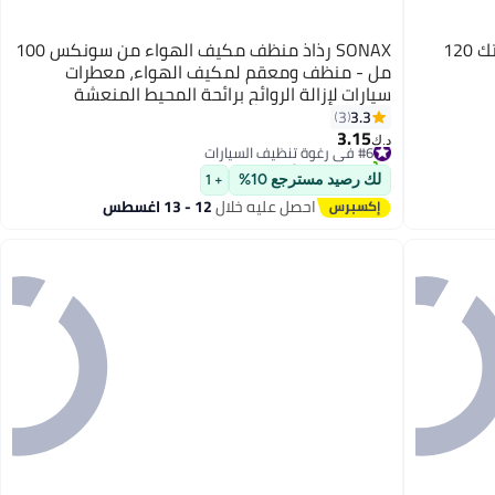
SONAX رذاذ منظف مكيف الهواء من سونكس 100
مل - منظف ومعقم لمكيف الهواء، معطرات
سيارات لإزالة الروائح برائحة المحيط المنعشة
3.3
3
3.15
#6 في رغوة تنظيف السيارات
د.ك‏
تم بيع +20 مؤخرًا
#6 في رغوة تنظيف السيارات
لك رصيد مسترجع 10%
+ 1
احصل عليه خلال
12 - 13 اغسطس