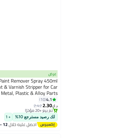
عرض
Paint Remover Spray 450ml
t & Varnish Stripper for Car
 Metal, Plastic & Alloy Parts
4.1
10
2.30
2.42
د.ك‏
تم بيع +20 مؤخرًا
تم بيع +20 مؤخرًا
لك رصيد مسترجع 10%
+ 1
احصل عليه خلال
12 - 13 اغسطس