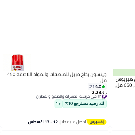
جيتسون بخاخ مزيل للملصقات والمواد اللاصقة 450
 هيريوس
مل
للأقمشة والسجاد والفينيل، تنظيف عميق، 650 مل،
4.0
21
2.23
#1 في مزيلات الحشرات والصمغ والقطران
د.ك‏
تم بيع +50 مؤخرًا
#1 في مزيلات الحشرات والصمغ والقطران
لك رصيد مسترجع 10%
+ 1
احصل عليه خلال
12 - 13 اغسطس