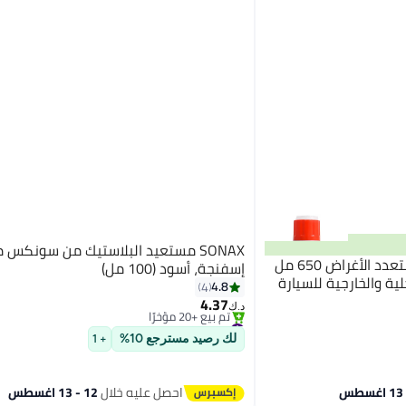
SONAX مستعيد البلاستيك من سونكس 
جيتسون بخاخ منظف رغوي متعدد الأغراض 650 مل
إسفنجة، أسود (100 مل)
ة والخارجية للسيارة
4.8
4
4.37
د.ك‏
#2 في اسفنجة التنظيف
بتخلّص بسرعة
لك رصيد مسترجع 10%
+ 1
تم بيع +20 مؤخرًا
#2 في اسفنجة التنظيف
احصل عليه خلال
12 - 13 اغسطس