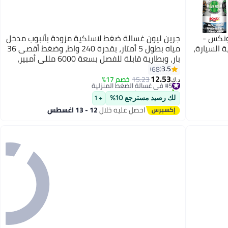
ونكس -
جرين ليون غسالة ضغط لاسلكية مزودة بأنبوب مدخل
السيارة،
مياه بطول 5 أمتار، بقدرة 240 واط، وضغط أقصى 36
بار، وبطارية قابلة للفصل بسعة 6000 مللي أمبير،
ومدى رش من 6 إلى 8 أمتار، ومعدل تدفق 4 لتر/
3.5
68
12.53
دقيقة، محمولة مع حقيبة تخزين - أسود
#5 في غسالة الضغط المنزلية
15.23
خصم 17%
د.ك‏
تم بيع +30 مؤخرًا
#5 في غسالة الضغط المنزلية
لك رصيد مسترجع 10%
+ 1
احصل عليه خلال
12 - 13 اغسطس