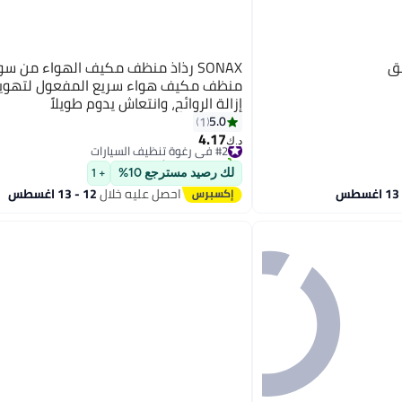
صق
SONAX رذاذ منظف مكيف الهواء من س
منظف مكيف هواء سريع المفعول لتهوية 
إزالة الروائح، وانتعاش يدوم طويلاً
5.0
1
4.17
#2 في رغوة تنظيف السيارات
د.ك‏
تم بيع +40 مؤخرًا
#2 في رغوة تنظيف السيارات
لك رصيد مسترجع 10%
+ 1
احصل عليه خلال
12 - 13 اغسطس