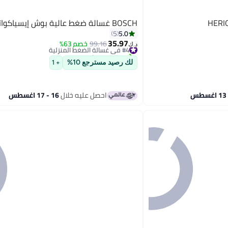
HERI
BOSCH غسالة ضغط عالية بوش إيسياكواتك 120
5.0
5
35.97
#4 في غسالة الضغط المنزلية
99.16
خصم 63%
د.ك‏
تم بيع +20 مؤخرًا
#4 في غسالة الضغط المنزلية
لك رصيد مسترجع 10%
+ 1
احصل عليه خلال
16 - 17 اغسطس