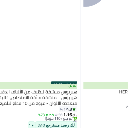
أفضل المنتجات
عرض
HER
هيريوس منشفة تنظيف من الألياف الدقي
هيريوس - منشفة فائقة الامتصاص، خالية م
متعددة الألوان - عبوة من 0
وتلميع وتفصيل المنزل والمطبخ والسيارة
4.8
41
1.16
4.36
خصم 73%
د.ك‏
#1 في اسفنجة التنظيف
أقل سعر في السنة
لك رصيد مسترجع 10%
+ 1