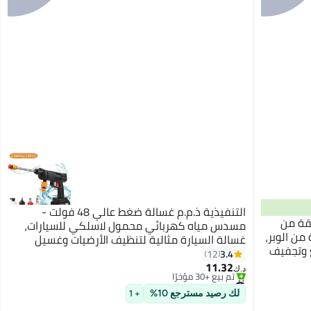
التنفيذية ذ.م.م غسالة ضغط عالي 48 فولت -
قة من
مسدس مياه كهربائي محمول لاسلكي للسيارات،
ن الوبر،
غسالة السيارة مثالية لتنظيف الأرضيات وغسيل
1 قطع لتلميع وتجفيف
السيارات وري الحديقة بكفاءة ببطاريتين
3.4
12
11.32
د.ك‏
#3 في غسالة الضغط المنزلية
باقي 2 وحدات في المخزون
لك رصيد مسترجع 10%
+ 1
تم بيع +30 مؤخرًا