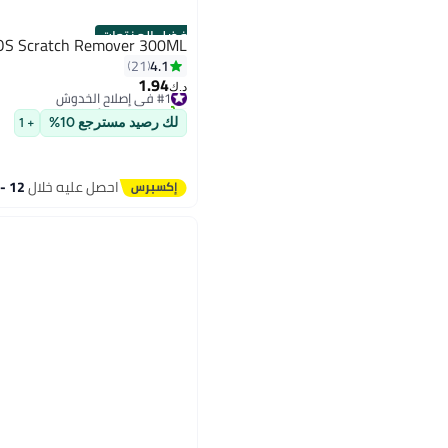
أفضل المنتجات
OS Scratch Remover 300ML
4.1
21
1.94
#1 في إصلاح الخدوش
د.ك‏
تم بيع +50 مؤخرًا
#1 في إصلاح الخدوش
لك رصيد مسترجع 10%
+ 1
احصل عليه خلال
12 - 13 اغسطس