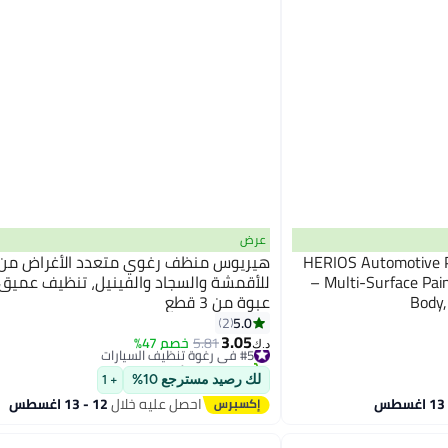
عرض
HERIOS Automotive 
هيريوس منظف رغوي متعدد الأغراض من
– Multi-Surface Pain
Body,
عبوة من 3 قطع
5.0
2
3.05
#5 في رغوة تنظيف السيارات
5.81
خصم 47%
د.ك‏
تم بيع +20 مؤخرًا
#5 في رغوة تنظيف السيارات
لك رصيد مسترجع 10%
+ 1
احصل عليه خلال
12 - 13 اغسطس