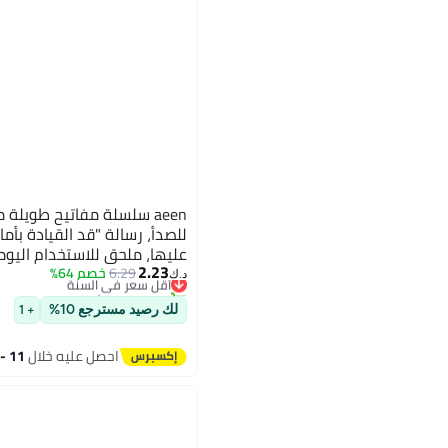
aeen سلسلة مفاتيح طويلة 
للصدأ، رسالة "قد القيادة بأم
عليها، ملحق للاستخدام اليو
#13 في ميداليات المفاتيح
2.23
6.29
خصم 64%
أقل سعر في السنة
د.ك‏
تم بيع +20 مؤخرًا
#13 في ميداليات المفاتيح
لك رصيد مسترجع 10%
+ 1
احصل عليه خلال
11 - 12 اغسطس