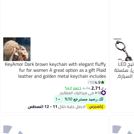
موتيم سلسلة مفاتيح السيارة سلسلة مفاتيح LED
KeyAmor Dark brown keychain with elegant fluffy
(صندوق)، سلسلة
fur for women A great option as a gift Plaid
لسيارة،
leather and golden metal keychain includes
زينة
matching accessories
4.9
10
2.71
4.74
خصم 42%
د.ك‏
#18 في ميداليات المفاتيح
#18 في ميداليات المفاتيح
لك رصيد مسترجع 10%
+ 1
احصل عليه خلال
11 - 12 اغسطس