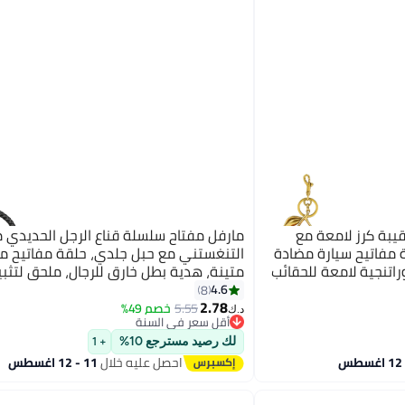
يبة كرز لامعة مع
مارفل مفتاح سلسلة قناع الرجل الحديدي م
مفاتيح سيارة مضادة
التنغستني مع حبل جلدي، حلقة مفاتيح م
اتنجية لامعة للحقائب
متينة، هدية بطل خارق للرجال، ملحق لتثبي
4.6
8
2.78
5.55
خصم 49%
د.ك‏
أقل سعر في السنة
أقل سعر في السنة
لك رصيد مسترجع 10%
+ 1
احصل عليه خلال
11 - 12 اغسطس