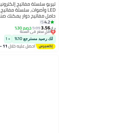
تيربو سلسلة مفاتيح إلكتروني
LED وأصوات، سلسلة مفاتيح 
حامل مفاتيح دوار يمكنك صن
للسيارة، هدايا مثالية
4.2
5
#17 في ميداليات المفاتيح
3.56
5.09
خصم 30%
أقل سعر في السنة
د.ك‏
بتخلّص بسرعة
#17 في ميداليات المفاتيح
لك رصيد مسترجع 10%
+ 1
احصل عليه خلال
11 - 12 اغسطس