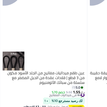
يقة حقيبة
عين طقم ميداليات مفاتيح من الجلد الأسود مكون
ر لامع
من 3 قطع | قلادات عقدة من الحبل المضفر مع
سلسلة من سبائك الألومنيوم
5.0
1
1.55
#4 في ميداليات المفاتيح
5.32
خصم 70%
د.ك‏
تم بيع +20 مؤخرًا
#4 في ميداليات المفاتيح
لك رصيد مسترجع 10%
+ 1
احصل عليه خلال
11 - 12 اغسطس