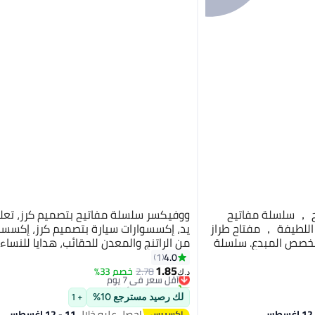
ح ， سلسلة مفاتيح
ووفيكسر سلسلة مفاتيح بتصميم كرز، تعل
اللطيفة ， مفتاح طراز
يد، إكسسوارات سيارة بتصميم كرز، إكسسوا
المخصص المبدع. سلسلة
من الراتنج والمعدن للحقائب، هدايا للنساء.
فات كهربائية، سلسلة
4.0
1
#2 في ميداليات المفاتيح
ك من جوبون مع مصباح
1.85
2.78
أقل سعر في 7 يوم
خصم 33%
د.ك‏
تم بيع +20 مؤخرًا
للرجال والنساء، زينة
#2 في ميداليات المفاتيح
يلاد
لك رصيد مسترجع 10%
+ 1
احصل عليه خلال
11 - 12 اغسطس