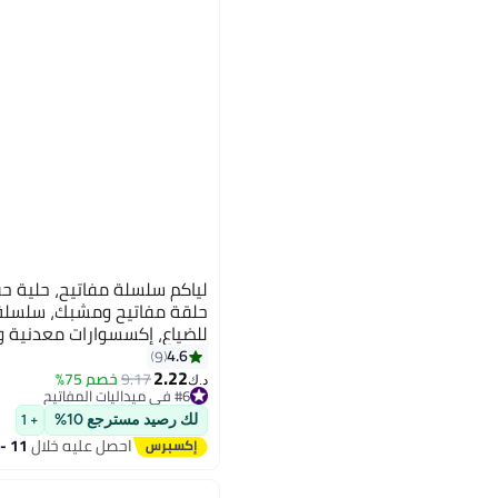
لياكم سلسلة مفاتيح، حلية حق
حلقة مفاتيح ومشبك، سلسلة 
للضياع، إكسسوارات معدنية ور
والحقائب.
4.6
9
2.22
9.17
خصم 75%
د.ك‏
#6 في ميداليات المفاتيح
#6 في ميداليات المفاتيح
لك رصيد مسترجع 10%
+ 1
احصل عليه خلال
11 - 12 اغسطس