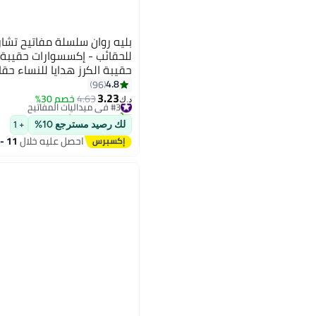
بليه روان سلسلة مفاتيح تشا
للحقائب - إكسسوارات حقيبة 
حقيبة الكرز هدايا للنساء حقا
اليد محافظ حقائب الظهر
4.8
96
3.23
#3 في ميداليات المفاتيح
4.63
خصم 30%
د.ك‏
تم بيع +20 مؤخرًا
#3 في ميداليات المفاتيح
لك رصيد مسترجع 10%
+ 1
احصل عليه خلال
11 - 12 اغسطس