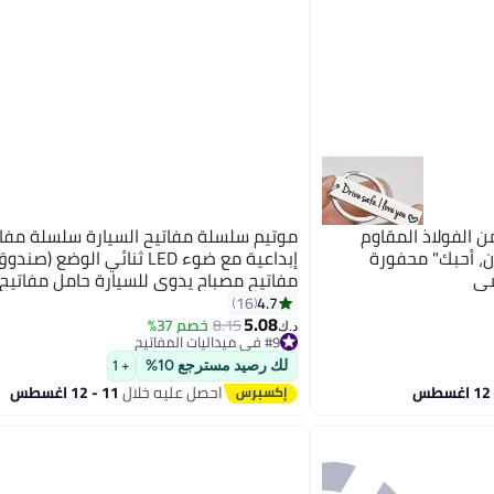
من الفولاذ المقاوم
ان، أحبك" محفورة
إبداعية مع ضوء LED ثنائي الوضع 
مي
مفاتيح مصباح يدوي للسيارة حامل مفاتيح ا
سلسلة مفاتيح إكسسوارات حقيبة السيارة 
4.7
16
5.08
السيارة هدايا مثالية
8.15
خصم 37%
د.ك‏
#9 في ميداليات المفاتيح
#9 في ميداليات المفاتيح
لك رصيد مسترجع 10%
+ 1
احصل عليه خلال
11 - 12 اغسطس