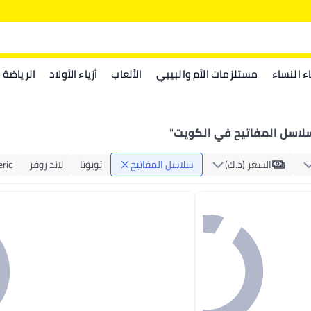
اء النساء
مستلزمات الأم والبيبي
الألعاب
أزياء الأولاد
الرياضة
لاسل المفاتيح في الكويت
"
السعر (د.ك‏)
سلاسل المفاتيح
تويوتا
لاند روفر
ric