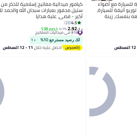
ة للسيارة مع أضواء
كيامور ميدالية مفاتيح إسلامية للذكر من
توربو أنيقة للسيارة،
ستيل محفور بعبارات سبحان الله والحمد لله
عه بنفسك، زينة
أكبر - فضي، علبة هدايا
4.5
20
2.92
#16 في ميداليات المفاتيح
4.74
خصم 38%
د.ك‏
بتخلّص بسرعة
#16 في ميداليات المفاتيح
لك رصيد مسترجع 10%
+ 1
احصل عليه خلال
11 - 12 اغسطس