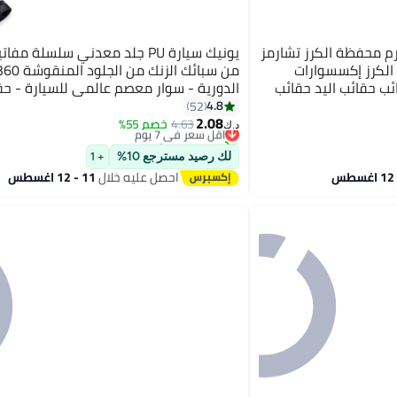
رم محفظة الكرز تشارمز
يونيك سيارة PU جلد معدني سلسلة مف
الكرز إكسسوارات
ئب حقائب اليد حقائب
الدورية - سوار معصم عالمي للسيارة - حق
مدرسية رئيسية قلادة ديكور السيارة - أسو
4.8
52
2.08
مفك براغي
4.63
أقل سعر في 7 يوم
خصم 55%
د.ك‏
تم بيع +20 مؤخرًا
أقل سعر في 7 يوم
لك رصيد مسترجع 10%
+ 1
احصل عليه خلال
11 - 12 اغسطس