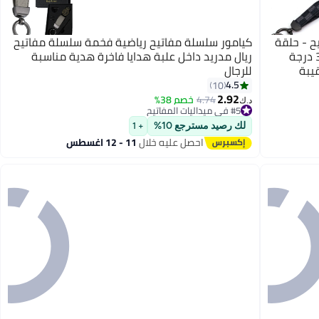
اتيح - حلقة
كيامور سلسلة مفاتيح رياضية فخمة سلسلة مفاتيح
من سبائك الزنك من الجلود المنقوشة 360 درجة
ريال مدريد داخل علبة هدايا فاخرة هدية مناسبة
يبة
للرجال
د / إرسال
4.5
10
2.92
4.74
خصم 38%
د.ك‏
#5 في ميداليات المفاتيح
#5 في ميداليات المفاتيح
لك رصيد مسترجع 10%
+ 1
احصل عليه خلال
11 - 12 اغسطس