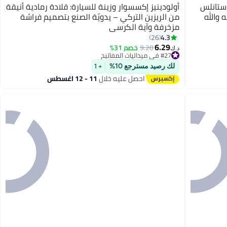
 ستانلس
أولودينيز إكسسوار وزينة للسيارة: قلادة رمادية أنيقة
 والله
من الريزين التركي – يدويّة الصنع بتصميم فراشة
مزخرفة وآية الكرسي
4.3
26
6.29
9.20
خصم 31%
د.ك‏
#27 في ميداليات المفاتيح
#27 في ميداليات المفاتيح
لك رصيد مسترجع 10%
+ 1
احصل عليه خلال
11 - 12 اغسطس