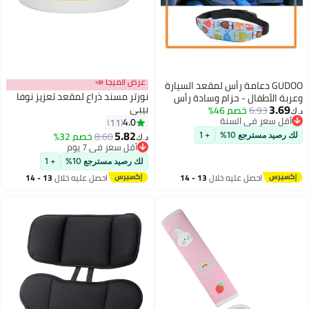
عرض الميجا 📣
GUDOO دعامة رأس لمقعد السيارة
نورتر مسند ذراع لمقعد تعزيز نوفا
وعربة الأطفال - حزام وسادة رأس
3.69
بيبي
6.93
خصم 46%
للنوم والسفر للأطفال الرضع
د.ك‏
أقل سعر في السنة
4.0
والصغار.
11
أقل سعر في السنة
5.82
8.60
خصم 32%
لك رصيد مسترجع 10%
+ 1
د.ك‏
أقل سعر في 7 يوم
أقل سعر في 7 يوم
لك رصيد مسترجع 10%
+ 1
احصل عليه خلال
13 - 14
احصل عليه خلال
13 - 14
اغسطس
اغسطس