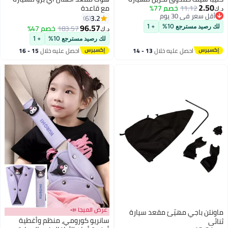
2.50
11.12
خصم 77%
مع قاعدة
د.ك‏
أقل سعر في 30 يوم
3.2
6
أقل سعر في 30 يوم
96.57
183.57
خصم 47%
لك رصيد مسترجع 10%
+ 1
د.ك‏
لك رصيد مسترجع 10%
+ 1
احصل عليه خلال
13 - 14
احصل عليه خلال
15 - 16
اغسطس
اغسطس
عرض الميجا 📣
ماونتن باجي مهيّئ مقعد سيارة
سانريو كورومي، منظم وأغطية
ثنائي