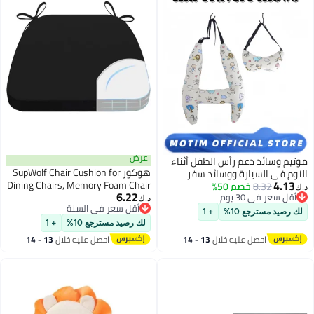
عرض
موتيم وسائد دعم رأس الطفل أثناء
هوكور SupWolf Chair Cushion for
النوم في السيارة ووسائد سفر
4.13
Dining Chairs, Memory Foam Chair
8.32
خصم 50%
للأطفال الصغار لمقعد السيارة
د.ك‏
6.22
أقل سعر في 30 يوم
Pads with Ties and Non-Slip
والرحلات البرية
د.ك‏
أقل سعر في 30 يوم
أقل سعر في السنة
Backing, Dining Room Seat
لك رصيد مسترجع 10%
+ 1
أقل سعر في السنة
Cushion with Machine Washable
لك رصيد مسترجع 10%
+ 1
Cover, 17 X 16 Inches (Black)
احصل عليه خلال
13 - 14
احصل عليه خلال
13 - 14
اغسطس
اغسطس