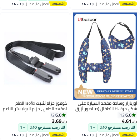
احصل عليه خلال
13 - 14
احصل عليه خلال
13 - 14
اغسطس
اغسطس
أوربازار وسادة مقعد السيارة على
كوفوز حزام تثبيت Isofix العام
شكل حرف H للأطفال (ديناصور أزرق
لمقعد الطفل ، حزام البوليستر الناعم
غامق)، وسائد سيارة للأطفال للنوم،
الأسود قابل للتعديل 5.25FT تحمل
5.0
5.0
2
12
دعم رأس الطفل أثناء النوم في
التوتر 15000N
3.69
4.61
د.ك‏
د.ك‏
السيارة، وسادة مقعد السيارة
لك رصيد مسترجع 10%
+ 1
لك رصيد مسترجع 10%
+ 1
لمسند الرقبة أثناء السفر للأطفال
احصل عليه خلال
13 - 14
احصل عليه خلال
13 - 14
أثناء النوم
اغسطس
اغسطس