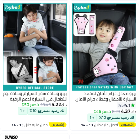
بيبو معدل حزام الأمان لمقعد
بيبو وسادة سفر للسيارة، وسادة نوم
السيارة للأطفال وغطاء حزام الأمان،
للأطفال في السيارة لدعم الرقبة
5.22
وسادات حزام الأمان للأطفال لدعم
10.45
خصم 50%
والرأس، وسادة ناعمة للسفر، وسادة
4.1
45
د.ك‏
الرقبة، مثبت حزام الأمان للأكتاف
لحزام الأمان ومسند الرأس للرحلات
4.37
8.23
خصم 46%
لك رصيد مسترجع 10%
+ 1
د.ك‏
للأطفال، وسادة حزام الأمان للراحة
لطويلة
لك رصيد مسترجع 10%
+ 1
الرأسية أثناء السفر والقيادة،
احصل عليه خلال
13 - 14
احصل عليه خلال
13 - 14
مجموعة من 2
اغسطس
اغسطس