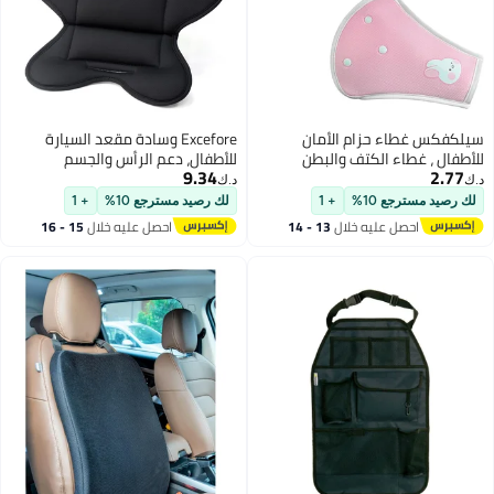
سيلكفكس غطاء حزام الأمان
Excefore وسادة مقعد السيارة
للأطفال ، غطاء الكتف والبطن
للأطفال، دعم الرأس والجسم
9.34
2.77
الوسادة الوقائية - غطاء الوسادة
للمواليد الجدد، وسادة ناعمة لعربات
د.ك‏
د.ك‏
الناعمة المنخفضة الحساسية
الأطفال، مثالية لمقاعد السيارة
لك رصيد مسترجع 10%
+ 1
لك رصيد مسترجع 10%
+ 1
للأحزام التنفسية لمقعد الدعم
للأطفال، عربات الأطفال، المهد،
احصل عليه خلال
13 - 14
احصل عليه خلال
15 - 16
والعربات والكراسي العالية (الأرنب)
وحاملات الأطفال باللون الأسود
اغسطس
اغسطس