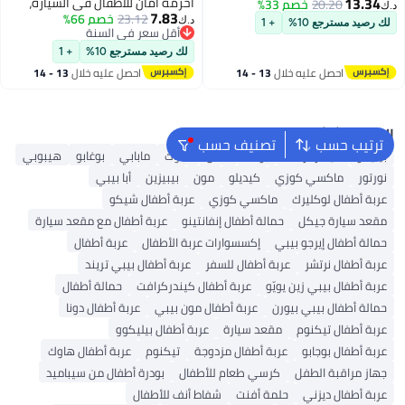
13.34
أحزمة أمان للأطفال في السيارة،
20.20
خصم 33%
د.ك‏
7.83
23.12
خصم 66%
وسائد أحزمة أمان للأطفال لدعم
د.ك‏
لك رصيد مسترجع 10%
+ 1
أقل سعر في السنة
الرقبة، وموضع أمان للكتف، ومسند
أقل سعر في السنة
رأس، ووسادة حزام أمان للسفر
لك رصيد مسترجع 10%
+ 1
والقيادة، مجموعة من قطعتين
احصل عليه خلال
13 - 14
احصل عليه خلال
13 - 14
(أرجواني)
اغسطس
اغسطس
البحث الشائع
ترتيب حسب
تصنيف حسب
بيليكو
كيندركرافت
بوكلا
ماس
هاوك
مابابي
بوغابو
هيبوبي
نورتور
ماكسي كوزي
كيديلو
مون
بيبيزين
أبا بيبي
عربة أطفال لوكليرك
ماكسي كوزي
عربة أطفال شيكو
مقعد سيارة جيكل
حمالة أطفال إنفانتينو
عربة أطفال مع مقعد سيارة
حمالة أطفال إيرجو بيبي
إكسسوارات عربة الأطفال
عربة أطفال
عربة أطفال نرتشر
عربة أطفال للسفر
عربة أطفال بيبي تريند
عربة أطفال بيبي زين يويّو
عربة أطفال كيندركرافت
حمالة أطفال
حمالة أطفال بيبي بيورن
عربة أطفال مون بيبي
عربة أطفال دونا
عربة أطفال تيكنوم
مقعد سيارة
عربة أطفال بيليكوو
عربة أطفال بوجابو
عربة أطفال مزدوجة
تيكنوم
عربة أطفال هاوك
جهاز مراقبة الطفل
كرسي طعام للأطفال
بودرة أطفال من سيباميد
عربة أطفال ديزني
حلمة أفنت
شفاط أنف للأطفال