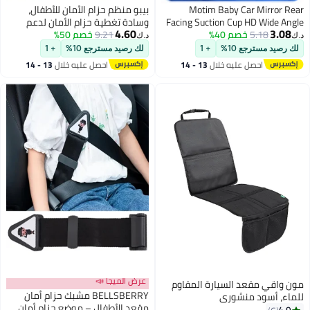
Motim Baby Car Mirror Rear
بيبو منظم حزام الأمان للأطفال،
Facing Suction Cup HD Wide Angle
وسادة تغطية حزام الأمان لدعم
4.60
3.08
5.18
خصم 40%
Convex Mirror Car Rearview
9.21
خصم 50%
الرقبة، واقي حزام الأمان للسفر،
د.ك‏
د.ك‏
Mirrors with 360° Adjustable
حزام موجه للكتف قابل للتعديل،
لك رصيد مسترجع 10%
+ 1
لك رصيد مسترجع 10%
+ 1
Essential Interior Accessories
40×30 سم
احصل عليه خلال
13 - 14
احصل عليه خلال
13 - 14
Baby Mirrors
اغسطس
اغسطس
عرض الميجا 📣
مون واقي مقعد السيارة المقاوم
BELLSBERRY مشبك حزام أمان
للماء، أسود منشوري
مقعد الأطفال – موضع حزام أمان