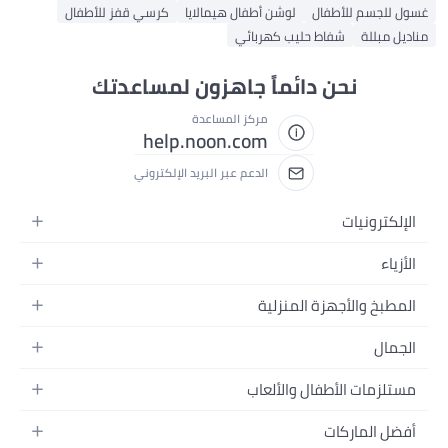
غسول للجسم للأطفال
لوشن أطفال هيمالايا
كرسي قفز للأطفال
مناديل مبللة
شفاط حليب كهربائي
نحن دائماً جاهزون لمساعدتك
مركز المساعدة
help.noon.com
الدعم عبر البريد الإلكتروني
الإلكترونيات
الجوالات
الأزياء
التابلت
أزياء نسائية
المطبخ والأجهزة المنزلية
اللابتوبات
أزياء رجالية
الحمام
الأجهزة المنزلية
الجمال
أزياء البنات
ديكور البيت
الكاميرات
العطور
أزياء الأولاد
مستلزمات الأطفال والألعاب
المطبخ والسفرة
التلفزيونات
المكياج
الساعات
الحفاضات
أدوات وتحسين المنزل
السماعات
أفضل الماركات
العناية بالشعر
المجوهرات