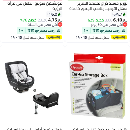
نورتر مسند ذراع لمقعد التعزيز
مونشكين سوينغ الطفل في مرآة
سهل التركيب يناسب الجميع قاعدة
الرؤية
مبطنة واسعة مناسب من إلى سنة
5.0
4.7
1
6
4.75
6.10
8.60
خصم 29%
20.20
خصم 76%
د.ك‏
د.ك‏
أقل سعر في 30 يوم
أقل سعر في السنة
أقل سعر في 30 يوم
أقل سعر في السنة
لك رصيد مسترجع 10%
+ 1
لك رصيد مسترجع 10%
+ 1
احصل عليه خلال
13 - 14
احصل عليه خلال
13 - 14
اغسطس
اغسطس
كليبا سيف صندوق تخزين للسيارة
هوك مقعد أطفال آي برو للسيارة