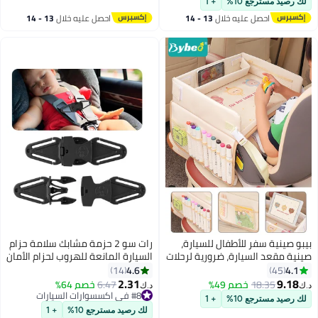
بجيوب شبكية، منظم مكتب للسيارة،
حزام الأمان
لك رصيد مسترجع 10%
+ 1
إكسسوارات السيارة، قابلة للطي
احصل عليه خلال
13 - 14
احصل عليه خلال
13 - 14
ومضادة للماء
اغسطس
اغسطس
بيبو صينية سفر للأطفال للسيارة،
رات سو 2 حزمة مشابك سلامة حزام
صينية مقعد السيارة، ضرورية لرحلات
السيارة المانعة للهروب لحزام الأمان
الطريق، طاولة للمقعد مزودة
للأطفال، تستخدم لمقاعد السيارة
4.6
4.1
14
45
بجيوب شبكية، منظم مكتب للسيارة،
وكراسي الطعام العالية وعربات
2.31
9.18
18.35
خصم 49%
6.47
خصم 64%
د.ك‏
د.ك‏
إكسسوارات السيارة، قابلة للطي
الأطفال وأحزمة الأمان للأطفال.
#8 في اكسسوارات السيارات
لك رصيد مسترجع 10%
+ 1
ومضادة للماء
#8 في اكسسوارات السيارات
لك رصيد مسترجع 10%
+ 1