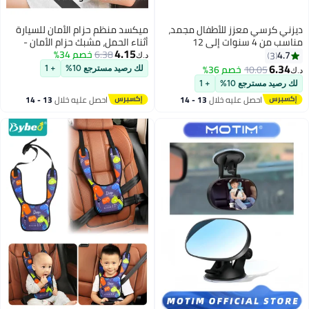
ديزني كرسي معزز للأطفال مجمد،
ميكسد منظم حزام الأمان للسيارة
مناسب من 4 سنوات إلى 12
أثناء الحمل، مشبك حزام الأمان -
4.15
6.38
خصم 34%
حزام مقعد السيارة للنساء الحوامل
4.7
3
د.ك‏
لحماية الجنين - منع ضغط البطن -
6.34
10.05
خصم 36%
لك رصيد مسترجع 10%
+ 1
د.ك‏
ضروري للأمومة
لك رصيد مسترجع 10%
+ 1
احصل عليه خلال
13 - 14
احصل عليه خلال
13 - 14
اغسطس
اغسطس