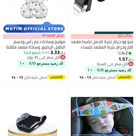
s
00
:
m
عرض برق
00
·
باقي 100%
عرض الميجا 📣
شو وو حزام عثرة الحمل لضبط مقعد
موتيم وسادة دعم رأس وجسم
الأم وحزام عثرة المقعد للنساء
الطفل الرضيع، وسادة مقعد فائقة
3.33
لحماية البطن ومنع ضغط البطن
5.92
خصم 43%
النعومة للأطفال الصغار
4.2
6
د.ك‏
أقل سعر في 30 يوم
1.57
د.ك‏
أقل سعر في 30 يوم
أقل سعر في السنة
لك رصيد مسترجع 10%
+ 1
أقل سعر في السنة
لك رصيد مسترجع 10%
+ 1
احصل عليه خلال
13 - 14
احصل عليه خلال
13 - 14
اغسطس
اغسطس