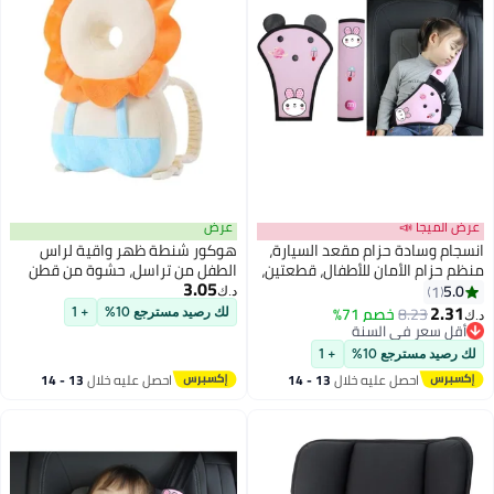
عرض الميجا 📣
عرض
انسجام وسادة حزام مقعد السيارة،
هوكور شنطة ظهر واقية لراس
منظم حزام الأمان للأطفال، قطعتين،
الطفل من تراسل، حشوة من قطن
3.05
منظم حزام أمان السيارة العالمي،
البولي بروبيلين لحماية ظهر الاطفال
5.0
1
د.ك‏
غطاء وسادة حزام مقعد السيارة
الصغار قابلة للتعديل، وسادة امان
2.31
8.23
خصم 71%
لك رصيد مسترجع 10%
+ 1
د.ك‏
للسفر
لحماية راس الطفل اثناء الزحف
أقل سعر في السنة
أقل سعر في السنة
(اسد)
لك رصيد مسترجع 10%
+ 1
احصل عليه خلال
13 - 14
احصل عليه خلال
13 - 14
اغسطس
اغسطس