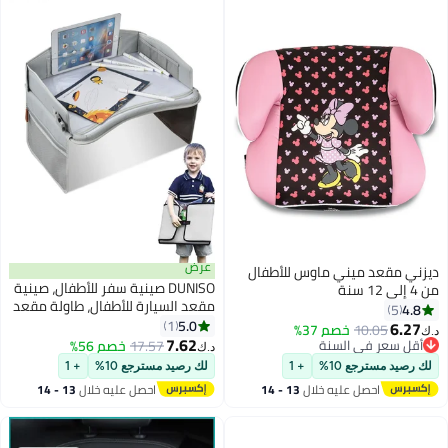
عرض
ديزني مقعد ميني ماوس للأطفال
DUNISO صينية سفر للأطفال، صينية
من 4 إلى 12 سنة
مقعد السيارة للأطفال، طاولة مقعد
4.8
5
السيارة لأنشطة الأطفال في الرحلات
5.0
1
6.27
10.05
خصم 37%
د.ك‏
مع جيوب تخزين ولوحة مسح جاف،
7.62
أقل سعر في السنة
17.57
خصم 56%
د.ك‏
قوية ومتينة، لرحلات الأطفال
أقل سعر في السنة
لك رصيد مسترجع 10%
+ 1
لك رصيد مسترجع 10%
+ 1
بالطائرة أو السيارة
احصل عليه خلال
13 - 14
احصل عليه خلال
13 - 14
اغسطس
اغسطس