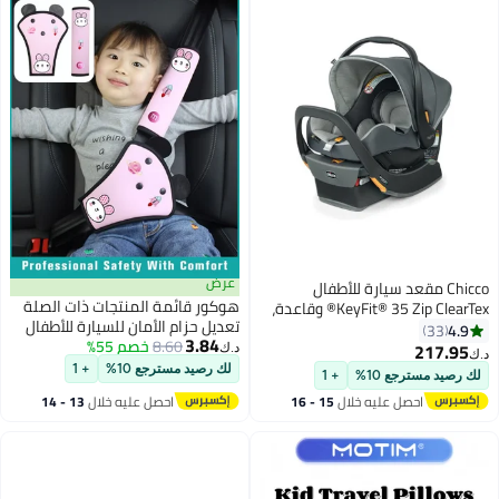
عرض
Chicco مقعد سيارة للأطفال
هوكور قائمة المنتجات ذات الصلة
KeyFit® 35 Zip ClearTex® وقاعدة،
تعديل حزام الأمان للسيارة للأطفال
مقعد موجه للخلف للأطفال من 4-
4.9
33
3.84
8.60
خصم 55%
وأغطية, غطاء حزام الأمان للأطفال
35 رطل، درع خصوصية قابل للفتح
217.95
د.ك‏
د.ك‏
لدعم الرقبة, وسادة حزام الأمان
بسحاب، متوافق مع عربات Chicco |
لك رصيد مسترجع 10%
+ 1
لك رصيد مسترجع 10%
+ 1
للسفر والقيادة, مجموعة من 2
رمادي/رمادي فاتح
احصل عليه خلال
15 - 16
احصل عليه خلال
13 - 14
اغسطس
اغسطس