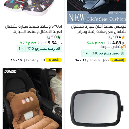
جونيس مقعد أمان سيارة محمول
SYOSI وسادة مقعد سيارة للأطفال
للأطفال مع وسادة رقبة وحزام
لعربة الأطفال ومقعد السيارة،
#1 في اكسسوارات السيارات
بخمس نقاط تثبيت
وسادة سميكة قابلة للتنفس
5.0
3.4
2
31
أقل سعر في 30 يوم
للأطفال، استخدام مزدوج الجانب،
5.54
4.89
8.77
بتخلّص بسرعة
خصم 44%
25.15
خصم 77%
د.ك‏
د.ك‏
وسادة مقعد للأطفال للنوم الآمن
تم بيع +10 مؤخرًا
لك رصيد مسترجع 10%
+ 1
#1 في اكسسوارات السيارات
في مقعد السيارة ومقعد التعزيز
لك رصيد مسترجع 10%
+ 1
(قطة)
احصل عليه خلال
13 - 14
احصل عليه خلال
15 - 16
اغسطس
اغسطس