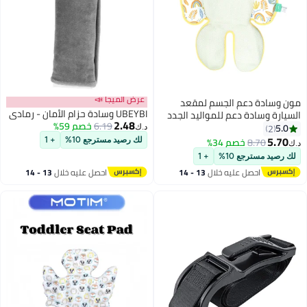
عرض الميجا 📣
مون وسادة دعم الجسم لمقعد
UBEYBI وسادة حزام الأمان - رمادي
السيارة وسادة دعم للمواليد الجدد
2.48
6.19
خصم 59%
5.0
2
د.ك‏
5.70
8.70
خصم 34%
لك رصيد مسترجع 10%
+ 1
د.ك‏
لك رصيد مسترجع 10%
+ 1
احصل عليه خلال
13 - 14
احصل عليه خلال
13 - 14
اغسطس
اغسطس