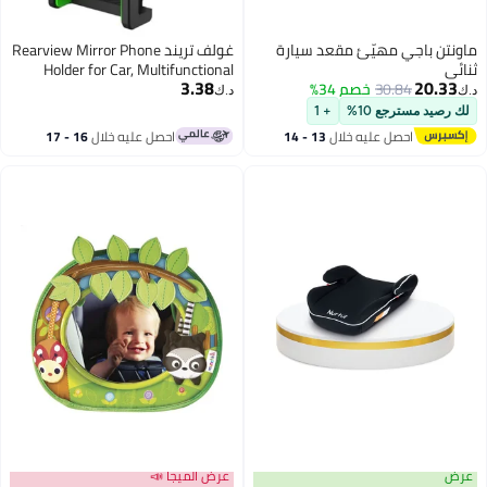
ماونتن باجي مهيّئ مقعد سيارة
غولف تريند Rearview Mirror Phone
ثنائي
Holder for Car, Multifunctional
3.38
20.33
30.84
خصم 34%
Rearview Mirror Phone Holder,
د.ك‏
د.ك‏
50mm-100mm Universal 360
لك رصيد مسترجع 10%
+ 1
Rotatable Car Phone Holder Mount
احصل عليه خلال
13 - 14
احصل عليه خلال
16 - 17
Cell Phone Cradles for Car/Back
اغسطس
اغسطس
Seat/Kitchen- Black
عرض
عرض الميجا 📣