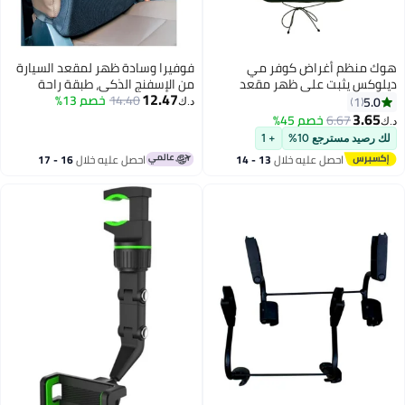
هوك منظم أغراض كوفر مي
فوفيرا وسادة ظهر لمقعد السيارة
ديلوكس يثبت على ظهر مقعد
من الإسفنج الذكي، طبقة راحة
12.47
السيارة - بلون أسود
14.40
خصم 13%
كاملة للسيارة لدعم الظهر وتخفيف
5.0
1
د.ك‏
آلام الظهر (أسود)
3.65
6.67
خصم 45%
د.ك‏
لك رصيد مسترجع 10%
+ 1
احصل عليه خلال
13 - 14
احصل عليه خلال
16 - 17
اغسطس
اغسطس