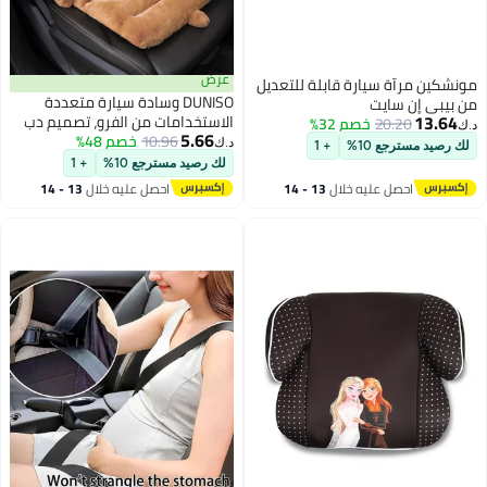
عرض
مونشكين مرآة سيارة قابلة للتعديل
DUNISO وسادة سيارة متعددة
من بيبي إن سايت
13.64
الاستخدامات من الفرو، تصميم دب
20.20
خصم 32%
د.ك‏
5.66
10.96
خصم 48%
كرتوني لداخل السيارة، لدعم الظهر
د.ك‏
لك رصيد مسترجع 10%
+ 1
والخصر للسيارة، كرسي المكتب
لك رصيد مسترجع 10%
+ 1
والمنزل، ناعمة ومتينة وقابلة
احصل عليه خلال
13 - 14
احصل عليه خلال
13 - 14
للغسل في الغسالة، 75x40 سم
اغسطس
اغسطس