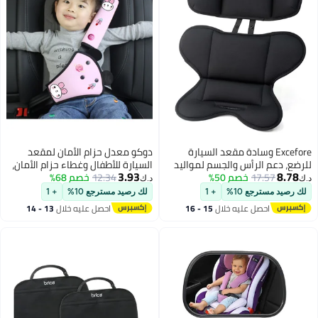
Excefore وسادة مقعد السيارة
دوكو معدل حزام الأمان لمقعد
للرضع، دعم الرأس والجسم لمواليد
السيارة للأطفال وغطاء حزام الأمان،
3.93
8.78
17.57
خصم 50%
الجدد، وسادة ناعمة لعربات الأطفال،
12.34
خصم 68%
وسادات حزام الأمان للأطفال لدعم
د.ك‏
د.ك‏
مثالية لمقاعد سيارات الرضع، عربات
الرقبة، مثبت حزام الأمان للأكتاف
لك رصيد مسترجع 10%
+ 1
لك رصيد مسترجع 10%
+ 1
الأطفال، المهد، وحاملات الأطفال
للأطفال، وسادة حزام الأمان للراحة
احصل عليه خلال
15 - 16
احصل عليه خلال
13 - 14
باللون الأسود
الرأسية أثناء السفر والقيادة،
اغسطس
اغسطس
مجموعة من 2