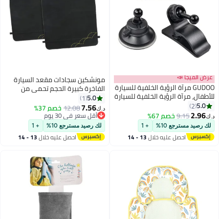
عرض الميجا 📣
مونشكين سجادات مقعد السيارة
GUDOO مرآة الرؤية الخلفية للسيارة
الفاخرة كبيرة الحجم تحمي من
للأطفال، مرآة الرؤية الخلفية للسيارة
الخدوش والرطوبة والأوساخ، عبوة
5.0
1
مع قاعدتين 360 درجة قابلة
5.0
2
سوداء من قطعتين
7.56
12.08
خصم 37%
د.ك‏
للتعديل، مرآة مقعد السيارة الآمنة
2.96
9.15
خصم 67%
أقل سعر في 30 يوم
د.ك‏
المقاومة للكسر، مرآة السيارة
أقل سعر في 30 يوم
لك رصيد مسترجع 10%
+ 1
لك رصيد مسترجع 10%
+ 1
الخلفية لرؤية واسعة وواضحة
احصل عليه خلال
13 - 14
احصل عليه خلال
13 - 14
اغسطس
اغسطس