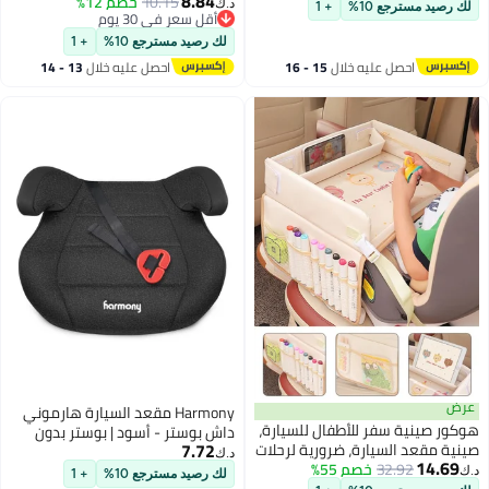
8.84
10.15
خصم 12%
إلى 12 عامًا، ملحقات سفر لحماية
د.ك‏
لك رصيد مسترجع 10%
+ 1
أقل سعر في 30 يوم
مقعد السيارة قابلة للطي، أزرق
أقل سعر في 30 يوم
سماوي - صغير
لك رصيد مسترجع 10%
+ 1
احصل عليه خلال
15 - 16
احصل عليه خلال
13 - 14
اغسطس
اغسطس
عرض
Harmony مقعد السيارة هارموني
هوكور صينية سفر للأطفال للسيارة،
داش بوستر - أسود | بوستر بدون
7.72
صينية مقعد السيارة، ضرورية لرحلات
ظهر مع حزام تحديد | 40-100 رطل |
د.ك‏
14.69
32.92
خصم 55%
الطريق، طاولة للمقعد مزودة
شكل V نحيف | مقاعد 3 عبر | دليل
د.ك‏
لك رصيد مسترجع 10%
+ 1