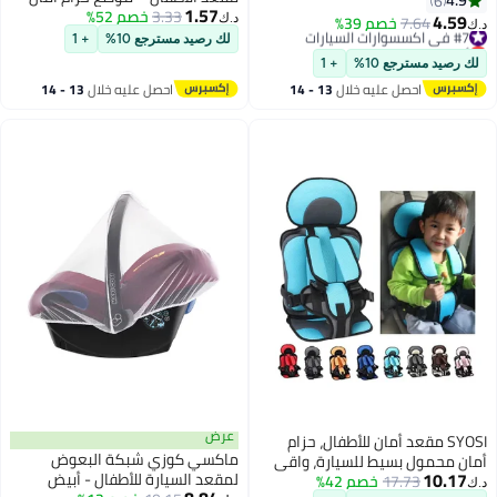
4.9
6
1.57
3.33
خصم 52%
للأطفال لتجربة سفر مريحة وآمنة
4.59
#7 في اكسسوارات السيارات
7.64
خصم 39%
د.ك‏
د.ك‏
أقل سعر في 30 يوم
لك رصيد مسترجع 10%
+ 1
#7 في اكسسوارات السيارات
لك رصيد مسترجع 10%
+ 1
احصل عليه خلال
13 - 14
احصل عليه خلال
13 - 14
اغسطس
اغسطس
عرض
SYOSI مقعد أمان للأطفال، حزام
ماكسي كوزي شبكة البعوض
أمان محمول بسيط للسيارة، واقي
10.17
لمقعد السيارة للأطفال - أبيض
17.73
خصم 42%
حزام أمان السيارة للأطفال من سن 0
د.ك‏