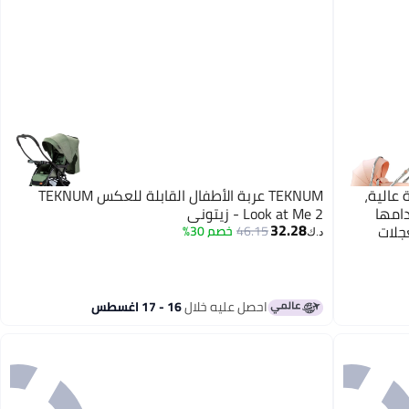
 بزاوية رؤية عالية،
TEKNUM عربة الأطفال القابلة للعكس TEKNUM
امها
Look at Me 2 - زيتوني
32.28
جلات
46.15
خصم 30%
د.ك‏
مساحة
كبيرة، متينة ومناسبة للأطفال من عمر 0 إلى 3
احصل عليه خلال
16 - 17 اغسطس