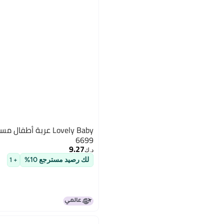
6699
9.27
د.ك‏
لك رصيد مسترجع 10%
+ 1