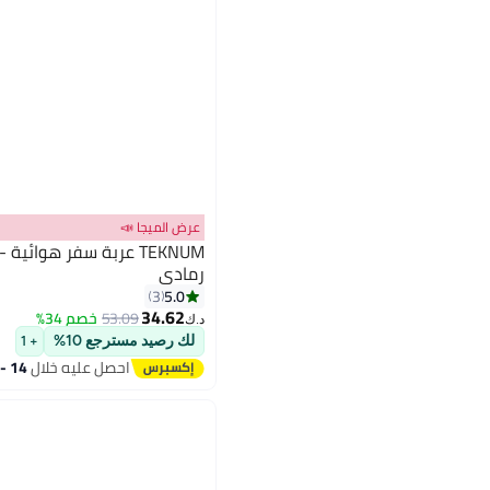
عرض الميجا 📣
رمادي
5.0
3
34.62
53.09
خصم 34%
د.ك‏
لك رصيد مسترجع 10%
+ 1
احصل عليه خلال
14 - 15 اغسطس