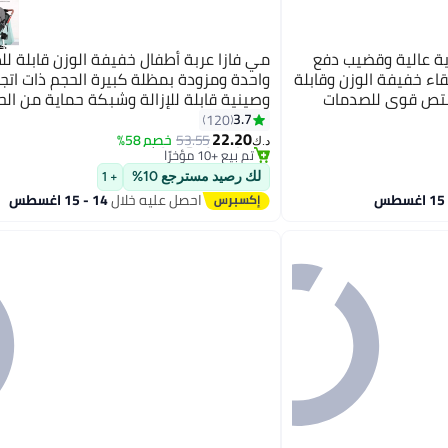
ات رؤية عالية وقضيب دفع
مي فازا عربة أطفال خفيفة الوزن قابلة ل
اء خفيفة الوزن وقابلة
واحدة ومزودة بمظلة كبيرة الحجم ذات اتج
متص قوي للصدمات
وصينية قابلة للإزالة وشبكة حماية من الح
ة لعربات الأطفال
3.7
120
#23 في عربات الأطفال
22.20
ومظلة قابلة للتعديل، ومقبض عربة لسهو
أقل سعر في 7 يوم
53.55
خصم 58%
د.ك‏
تم بيع +10 مؤخرًا
جواً، عربة
#23 في عربات الأطفال
أزرق
لك رصيد مسترجع 10%
+ 1
احصل عليه خلال
14 - 15 اغسطس