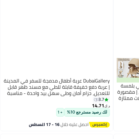
DubaiGallery عربة أطفال مدمجة للسفر في المدينة
ي بلمسة
| عربة دفع خفيفة قابلة للطي مع مسند ظهر قابل
 | مقصورة
للتعديل، حزام أمان وطي سهل بيد واحدة - مناسبة
ت ممتازة
من الرضع إلى الأطفال الصغار
3.7
3
درجة | مظلة كبيرة
14.71
د.ك‏
للحماية من الأشعة فوق البنفسجية بدرجة 50+ |
لك رصيد مسترجع 10%
+ 1
تلقاء
وسادة قابلة
احصل عليه خلال
16 - 17 اغسطس
م وجيدة