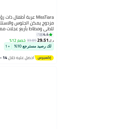
MissTiara عربة أطفال ذ
مزدوج يمكن الجلوس والاستلق
للطي ومطاط بأربع عجلات م
ومساحة كبيرة ومتينة ومناسب
4.4
18
29.51
للسفر من عمر 0 إلى 3 سنوات
33.85
خصم 12%
د.ك‏
لك رصيد مسترجع 10%
+ 1
احصل عليه خلال
14 - 15 اغسطس