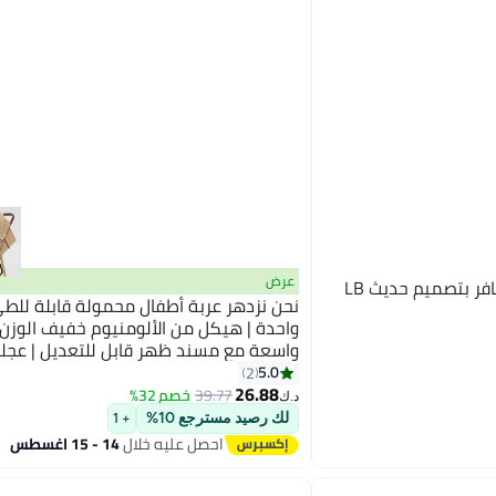
عرض
Lovely Baby عربة أطفال مسافر بتصميم حديث LB
نحن نزدهر عربة أطفال محمولة قابلة للط
واحدة | هيكل من الألومنيوم خفيف الوزن
واسعة مع مسند ظهر قابل للتعديل | عجلا
لامتصاص الصدمات بزاوية 360 
5.0
2
26.88
39.77
خصم 32%
د.ك‏
حزام أمان بخمس نقاط | وضعية جلوس واس
لك رصيد مسترجع 10%
+ 1
مزدوجة 2 في 1 | سلة تخزين إضافية | 
احصل عليه خلال
14 - 15 اغسطس
للفصل + حاجز أمان | عربة سفر كبيرة الحج
التهوية للأطفال من عمر 6 إلى 36 شهرًا | بيج