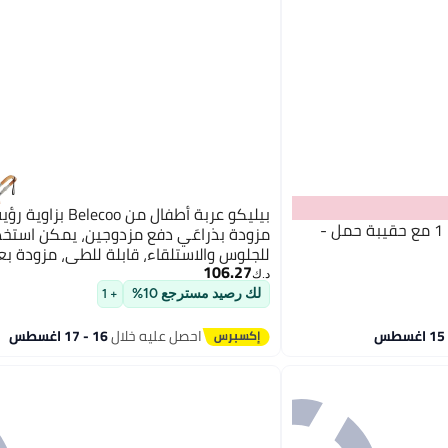
بيليكو عربة أطفال من Belecoo
TEKNUM عربة سفر هوائية - 1 مع حقيبة حمل -
مزودة بذراعَي دفع مزدوجين، يمكن استخد
للجلوس والاستلقاء، قابلة للطي، مزودة بع
106.27
مطاطية رباعية بامتصاص قوي للصدمات، 
د.ك‏
لك رصيد مسترجع 10%
+ 1
سنوات – لون وردي
احصل عليه خلال
16 - 17 اغسطس