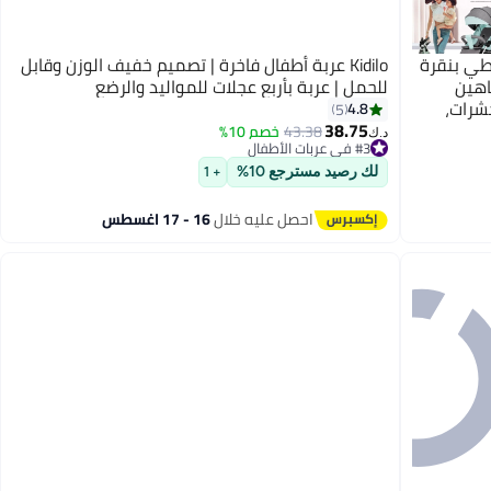
لطي بنقرة
Kidilo عربة أطفال فاخرة | تصميم خفيف الوزن وقابل
اهين
للحمل | عربة بأربع عجلات للمواليد والرضع
شرات،
4.8
5
مناسبة للأطفال الرضع من عمر صفر إلى 36 شهرًا،
38.75
43.38
خصم 10%
د.ك‏
#3 في عربات الأطفال
لة السفر
#3 في عربات الأطفال
 أطفال مزودة بحزام أمان من 5 نقاط، إلخ -
لك رصيد مسترجع 10%
+ 1
احصل عليه خلال
16 - 17 اغسطس