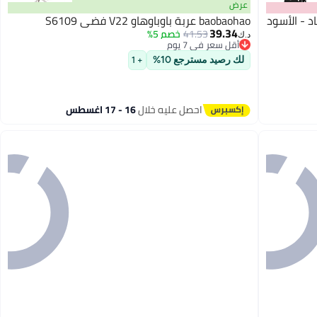
عرض
 - الأسود
baobaohao عربة باوباوهاو V22 فضي S6109
39.34
41.53
خصم 5%
د.ك‏
أقل سعر في 7 يوم
أقل سعر في 7 يوم
لك رصيد مسترجع 10%
+ 1
احصل عليه خلال
16 - 17 اغسطس