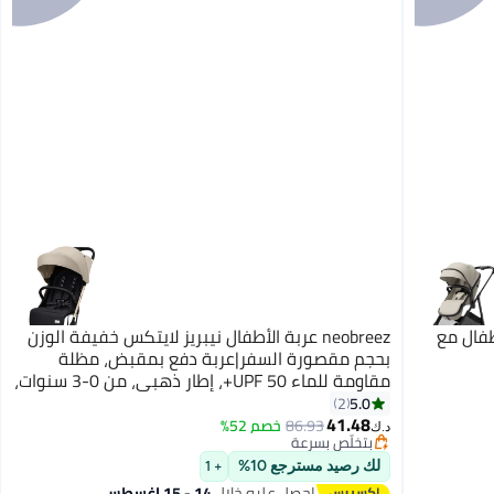
2 في 1 عربة أطفال مع
neobreez عربة الأطفال نيبريز لايتكس خفيفة الوزن
بحجم مقصورة السفر|عربة دفع بمقبض، مظلة
مقاومة للماء UPF 50+، إطار ذهبي، من 0-3 سنوات،
15 كجم، ضمان 3 سنوات - بيج
5.0
2
41.48
86.93
خصم 52%
د.ك‏
بتخلّص بسرعة
بتخلّص بسرعة
لك رصيد مسترجع 10%
+ 1
احصل عليه خلال
14 - 15 اغسطس