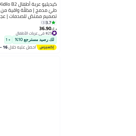
طيّ مدمج | مظلّة واقية من ا
تصميم ممتصّ للصدمات | عجلات
تخزين واسعة | مقعد مريح من
3.7
3
36.90
د.ك‏
#25 في عربات الأطفال
أقل سعر في 7 يوم
لك رصيد مسترجع 10%
+ 1
#25 في عربات الأطفال
احصل عليه خلال
16 - 17 اغسطس