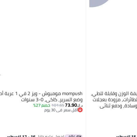
فة الوزن وقابلة للطي،
mompush مومبوش - ويز 
طائرات، مزودة بعجلات
وضع السرير، كاكي، 0-3 سنوات
73.90
ية، وسادة، ودفع ثنائي
101.65
خصم 27%
د.ك‏
أقل سعر في 30 يوم
أقل سعر في 30 يوم
احصل عليه خلال
16 - 17 اغسطس