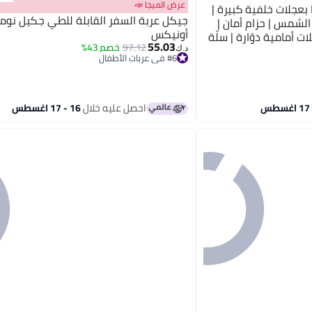
عرض الميجا 📣
كيديليو عربة أطفال Kidilo B2 بعجلات خلفية كبيرة |
جيكل عربة السفر القابلة للطي جكيل نوماد
لشمس | حزام أمان |
أونيكس
 أمامية دوّارة | سلّة
55.03
97.12
خصم 43%
اسب للتنقّل اليومي.
د.ك‏
#6 في عربات الأطفال
#6 في عربات الأطفال
احصل عليه خلال
16 - 17 اغسطس