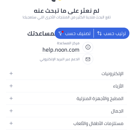
لم نعثر على ما تبحث عنه
تابع البحث فلدينا الكثير من المنتجات الأخرى التي ستعجبك!
نحن دائماً جاهزون لمساعدتك
ترتيب حسب
تصنيف حسب
مركز المساعدة
help.noon.com
الدعم عبر البريد الإلكتروني
الإلكترونيات
الجوالات
الأزياء
التابلت
أزياء نسائية
المطبخ والأجهزة المنزلية
اللابتوبات
أزياء رجالية
الحمام
الأجهزة المنزلية
الجمال
أزياء البنات
ديكور البيت
الكاميرات
العطور
أزياء الأولاد
مستلزمات الأطفال والألعاب
المطبخ والسفرة
التلفزيونات
المكياج
الساعات