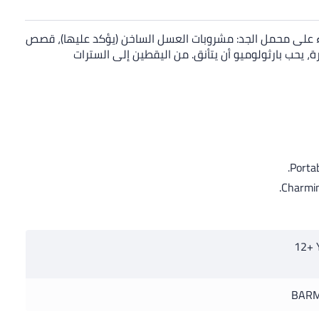
واقع، مع روب بهذا الفخامة، فهو في وضع ما قبل النوم منذ الساعة 3 مساءً. يأخذ الاسترخاء على محمل الجد: مشروبات العسل الساخن (يؤكد عليها)، قصص
ة، يحب بارثولوميو أن يتأنق. من اليقطين إلى السترات
Portab
Charmin
12+ 
BAR