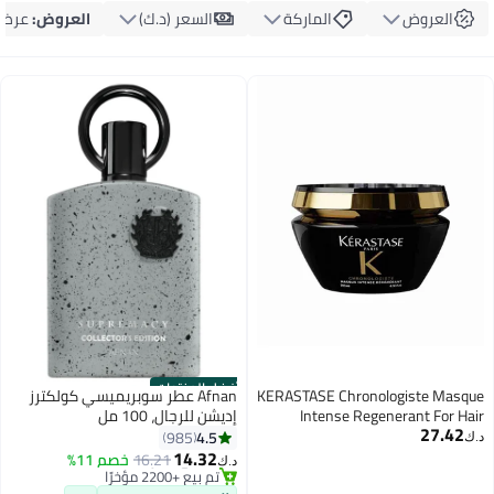
العروض
الماركة
السعر (د.ك‏)
العروض
:
عرض 
أفضل المنتجات
KERASTASE Chronologiste Masque
Afnan عطر سوبريميسي كولكترز
Intense Regenerant For Hair
إديشن للرجال، 100 مل
27.42
Weakened By Signs Of Aging 200
4.5
985
د.ك‏
ml
14.32
16.21
خصم 11%
د.ك‏
#1 في عطر