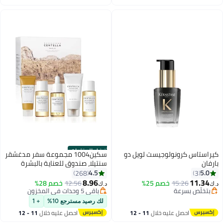
اغسطس
اغسطس
#1 في الرموش الصناعية
أفضل المنتجات
كيراستاس كرونولوجيست لويل دو
سكين1004 مجموعة سفر مدغشقر
بارفان
سنتيلا، صندوق للعناية بالبشرة
الأساسية، حجم صغير، مهدئ
4.5
5.0
268
3
ومهدئ
8.96
11.34
15.26
خصم 25%
12.56
خصم 28%
د.ك‏
د.ك‏
بتخلّص بسرعة
#1 في
بتخلّص بسرعة
باقي 5 وحدات في المخزون
لك رصيد مسترجع 10%
+ 1
#1 في
احصل عليه خلال
11 - 12
احصل عليه خلال
11 - 12
اغسطس
اغسطس