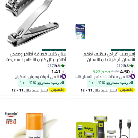
أفضل المنتجات
أفضل المنتجات
إفيردينت أقراص تنظيف أطقم
بيتال كليب قصافة أظافر ومقص
الأسنان لأجهزة طب الأسنان
أظافر بيتال كليب للأظافر السميكة،
قراضة أظافر احترافية ستانلس
4.6
5.0
17
12
ستيل شديدة التحمل - فضي (1
1.41
4.50
5.79
خصم 22%
#2 في منظفات أطقم الأسنان (الصحة)
#1 في أدوات وفرش المكياج
د.ك‏
د.ك‏
قطعة)
أقل سعر في 7 يوم
أقل سعر في 30 يوم
بتخلّص بسرعة
تم بيع +160 مؤخرًا
لك رصيد مسترجع 10%
+ 1
لك رصيد مسترجع 10%
+ 1
#2 في منظفات أطقم الأسنان (الصحة)
#1 في أدوات وفرش المكياج
احصل عليه خلال
11 - 12
احصل عليه خلال
11 - 12
اغسطس
اغسطس