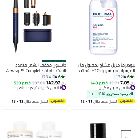
أفضل المنتجات
بيوديرما مزيل مكياج بمحلول ماء
دايسون مجفف الشعر متعدد
الميسيلار سينسيبيو H2O شفاف
الاستخدامات Airwrap™ Complete
Long Volumise باللون الأزرق
4.6
4.6
73.4K
132
البروسي/النحاسي الغني
142.92
7.05
13.71
خصم 48%
207.04
خصم 30%
#4 في مزيل مكياج
#1 في كاويات تجعيد الشعر
د.ك‏
د.ك‏
أقل سعر في 30 يوم
باقي 5 وحدات في المخزون
تم بيع +230 مؤخرًا
تم بيع +100 مؤخرًا
لك رصيد مسترجع 10%
+ 1
#4 في مزيل مكياج
#1 في كاويات تجعيد الشعر
احصل عليه خلال
11 - 12
احصل عليه خلال
12 - 13
اغسطس
اغسطس