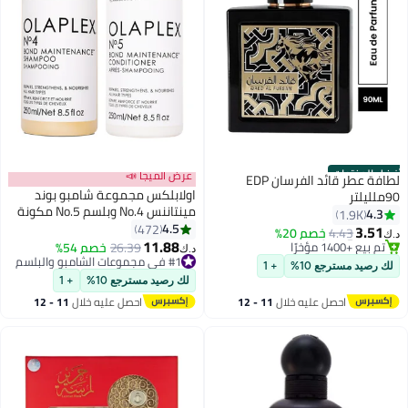
أفضل المنتجات
عرض الميجا 📣
لطافة عطر قائد الفرسان EDP
اولابلكس مجموعة شامبو بوند
90ملليلتر
مينتاننس No.4 وبلسم No.5 مكونة
4.3
1.9K
#11 في عطر
من قطعتين أبيض 250x2ملليلتر
4.5
472
3.51
4.43
خصم 20%
تم بيع +1400 مؤخرًا
د.ك‏
11.88
26.39
خصم 54%
#11 في عطر
#1 في مجموعات الشامبو والبلسم
د.ك‏
أقل سعر في السنة
لك رصيد مسترجع 10%
+ 1
تم بيع +370 مؤخرًا
لك رصيد مسترجع 10%
+ 1
#1 في مجموعات الشامبو والبلسم
احصل عليه خلال
11 - 12
احصل عليه خلال
11 - 12
اغسطس
اغسطس