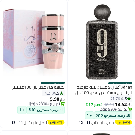
أفضل المنتجات
أفضل المنتجات
Afnan أفنان 9 مساءً ليلة خارجية
لطافة ماء عطر يارا 100ملليلتر
للجنسين، مستخلص عطر، 100 مل
4.5
4.2K
5.98
4.5
1.7K
د.ك‏
13.42
#6 في عطر
16.21
خصم 17%
د.ك‏
تم بيع +2800 مؤخرًا
#8 في عطر
لك رصيد مسترجع 10%
+ 1
#6 في عطر
تم بيع +920 مؤخرًا
لك رصيد مسترجع 10%
+ 1
#8 في عطر
احصل عليه خلال
11 - 12
احصل عليه خلال
11 - 12
اغسطس
اغسطس