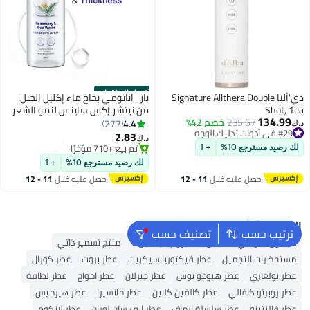
أفضل المنتجات
دي'ألبا Signature Allthera Double
بار_اناتومي بخاخ ماء إكليل الجبل
Shot, 1ea
من نيتشر إكس ساينس لنمو الشعر
134.99
235.67
خصم 42%
وزيادة كثافته مع ماء الأرز |
4.4
277
د.ك‏
#1 في بخاخات الشعر
#29 في أدوات تدليك الوجه
مستخلص طبيعي ١٠٠٪ | شعر ناعم
2.83
تم بيع +710 مؤخرًا
د.ك‏
#29 في أدوات تدليك الوجه
وأملس | يمنع تساقط الشعر | غير
#1 في بخاخات الشعر
لك رصيد مسترجع 10%
+ 1
دهني وسريع الامتصاص | ٢٠٠ مل
لك رصيد مسترجع 10%
+ 1
احصل عليه خلال
11 - 12
احصل عليه خلال
11 - 12
اغسطس
اغسطس
البحث الشائع
ترتيب حسب
تصنيف حسب
دايسون
واقي الشمس
سيروم فيتامين C
منتج تسمير ذاتي
مستحضرات التجميل
عطر فيكتوريا سيكريت
عطر بروت
عطر كورال
عطر بولغاري
عطر هيوغو بوس
عطر جيرلان
عطر امواج
عطر لطافة
عطر روبرتو كافالي
عطر كالفين كلاين
عطر مانسيرا
عطر هيرميس
عطر فالنتينو
عطر سلسلة ارماف
عطر ايف سان لوران
عطر لانكوم