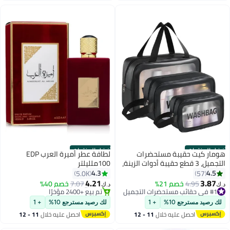
أفضل المنتجات
أفضل المنتجات
هومار كيت حقيبة مستحضرات
لطافة عطر أميرة العرب EDP
التجميل، 3 قطع حقيبة أدوات الزينة،
100ملليلتر
حقيبة مكياج، مجموعة حقائب سفر
4.3
4.5
5.0K
57
لمستلزمات الزينة، حقائب أدوات
4.21
3.87
#1 في حقائب مستحضرات التجميل
4.95
خصم 21%
7.07
خصم 40%
د.ك‏
د.ك‏
5
الزينة المحمولة للنساء المسافرات،
بتخلّص بسرعة
#5 في عطر
تم بيع +180 مؤخرًا
حقيبة مكياج شفافة مقاومة للماء
تم بيع +2400 مؤخرًا
لك رصيد مسترجع 10%
+ 1
لك رصيد مسترجع 10%
+ 1
#1 في حقائب مستحضرات التجميل
#5 في عطر
للسفر والحمام (أسود)
احصل عليه خلال
11 - 12
احصل عليه خلال
11 - 12
اغسطس
اغسطس