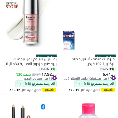
أفضل المنتجات
أفضل المنتجات
إفيردينت منظف ​​أسنان مضاد
يوسيرين سيروم إيفن بيجمنت
للبكتيريا، 102 قرص
بيرفكتور مزدوج الفعالية 30ملليلتر
4.3
5.0
366
14
17.92
6.41
25.94
خصم 30%
#2 في سيروم الوجه
د.ك‏
د.ك‏
#1 في منظفات أطقم الأسنان (الصحة)
باقي 2 وحدات في المخزون
#1 في منظفات أطقم الأسنان (الصحة)
تم بيع +930 مؤخرًا
لك رصيد مسترجع 10%
+ 1
لك رصيد مسترجع 10%
+ 1
#2 في سيروم الوجه
احصل عليه خلال
11 - 12
احصل عليه خلال
12 - 13
اغسطس
اغسطس