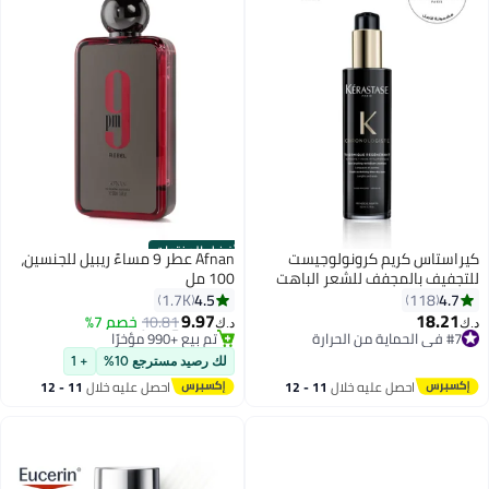
أفضل المنتجات
كيراستاس كريم كرونولوجيست
Afnan عطر 9 مساءً ريبيل للجنسين،
للتجفيف بالمجفف للشعر الباهت
100 مل
والمتقصف 150ملليلتر
4.5
4.7
1.7K
118
#10 في عطر
9.97
18.21
10.81
خصم 7%
#7 في الحماية من الحرارة
تم بيع +990 مؤخرًا
د.ك‏
د.ك‏
أقل سعر في 30 يوم
#10 في عطر
تم بيع +10 مؤخرًا
لك رصيد مسترجع 10%
+ 1
#7 في الحماية من الحرارة
احصل عليه خلال
11 - 12
احصل عليه خلال
11 - 12
اغسطس
اغسطس