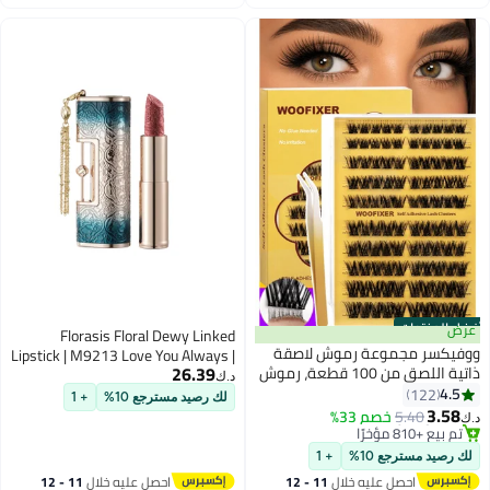
اغسطس
اغسطس
أفضل المنتجات
عرض
Florasis Floral Dewy Linked
ووفيكسر مجموعة رموش لاصقة
Lipstick | M9213 Love You Always |
26.39
ذاتية اللصق من 100 قطعة، رموش
3.8 grams
د.ك‏
صناعية على شكل حرف D، رموش
4.5
122
لك رصيد مسترجع 10%
+ 1
صناعية لاصقة مسبقًا بملاقط
3.58
5.40
خصم 33%
د.ك‏
للمبتدئين، مجموعة تمديد الرموش
#1 في الرموش الصناعية
أقل سعر في 30 يوم
بدون غراء من 10 إلى 16 مم، لا
لك رصيد مسترجع 10%
+ 1
بتخلّص بسرعة
حاجة إلى غراء، لا مزيل، لا بقايا
احصل عليه خلال
11 - 12
احصل عليه خلال
11 - 12
تم بيع +810 مؤخرًا