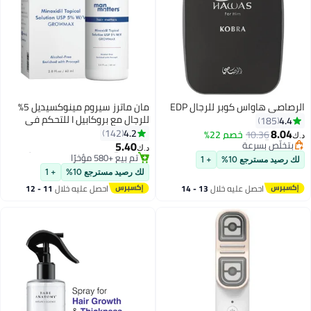
الرصاصي هاواس كوبر للرجال EDP
مان ماترز سيروم مينوكسيديل 5%
للرجال مع بروكابيل I للتحكم في
4.4
185
#15 في عطر
تساقط الشعر وتخفيفه / تنشيط نمو
8.04
4.2
142
10.36
خصم 22%
بتخلّص بسرعة
#2 في معالجات تساقط الشعر
د.ك‏
الشعر واللحية / خالٍ من الكحول
5.40
#15 في عطر
تم بيع +580 مؤخرًا
د.ك‏
وغير لزج وغير معطر / قوة إضافية I
#2 في معالجات تساقط الشعر
لك رصيد مسترجع 10%
+ 1
60 مل
لك رصيد مسترجع 10%
+ 1
احصل عليه خلال
13 - 14
احصل عليه خلال
11 - 12
اغسطس
اغسطس