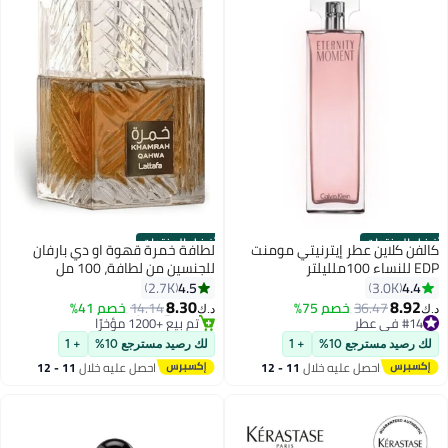
أفضل المنتجات
أفضل المنتجات
كالفن كلاين عطر إيترنيتي مومنت
لطافة خمرة قهوة او دي بارفان
EDP للنساء 100ملليلتر
للجنسين من لطافة، 100 مل
4.5
4.4
2.7K
3.0K
#9 في عطر
8.30
8.92
36.47
خصم 75%
14.14
خصم 41%
تم بيع +1200 مؤخرًا
د.ك‏
د.ك‏
#14 في عطر
#9 في عطر
#14 في عطر
لك رصيد مسترجع 10%
+ 1
لك رصيد مسترجع 10%
+ 1
احصل عليه خلال
11 - 12
احصل عليه خلال
11 - 12
اغسطس
اغسطس