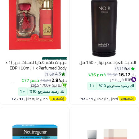
أفضل المنتجات
الماجد للعود عطر نوار - 150 مل
عربيات طقم هدايا لمسات حرير (1 x
EDP 100ml, 1 x Perfumed Body
4.4
311
Spray 200ml)
16.12
4.5
1.6K
25.56
خصم 36%
#1 في مجموعات هدايا العطور
د.ك‏
2.94
#16 في عطر
13.20
خصم 77%
تم بيع +1700 مؤخرًا
د.ك‏
#16 في عطر
#1 في مجموعات هدايا العطور
لك رصيد مسترجع 10%
+ 1
لك رصيد مسترجع 10%
+ 1
احصل عليه خلال
11 - 12
احصل عليه خلال
11 - 12
اغسطس
اغسطس