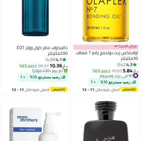
عرض الميجا 📣
دافيدوف عطر كول ووتر EDT
اولابلكس زيت بوندينج رقم 7 شفاف
200ملليلتر
30ملليلتر
4.1
4.9K
#3 في أو دي تواليت
4.3
542
10.36
28.37
خصم 63%
تم بيع +430 مؤخرًا
د.ك‏
5.84
16.03
خصم 63%
#7 في زيت وسيروم
#3 في أو دي تواليت
د.ك‏
أقل سعر في 7 يوم
لك رصيد مسترجع 10%
+ 1
تم بيع +260 مؤخرًا
لك رصيد مسترجع 10%
+ 1
#7 في زيت وسيروم
احصل عليه خلال
11 - 12
احصل عليه خلال
11 - 12
اغسطس
اغسطس