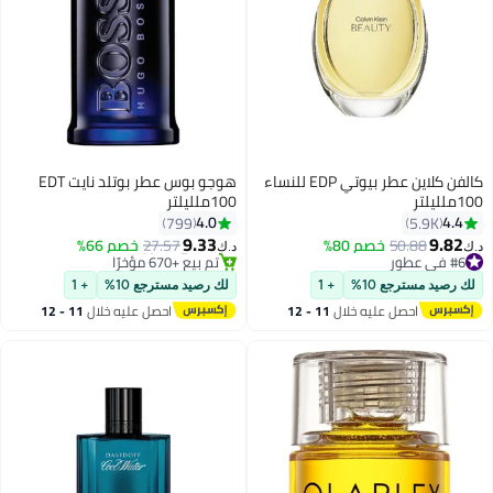
كالفن كلاين عطر بيوتي EDP للنساء
هوجو بوس عطر بوتلد نايت EDT
100ملليلتر
100ملليلتر
4.0
4.4
799
5.9K
#5 في عطور
9.33
9.82
50.88
خصم 80%
27.57
خصم 66%
تم بيع +670 مؤخرًا
د.ك‏
د.ك‏
#6 في عطور
#5 في عطور
#6 في عطور
لك رصيد مسترجع 10%
+ 1
لك رصيد مسترجع 10%
+ 1
احصل عليه خلال
11 - 12
احصل عليه خلال
11 - 12
اغسطس
اغسطس