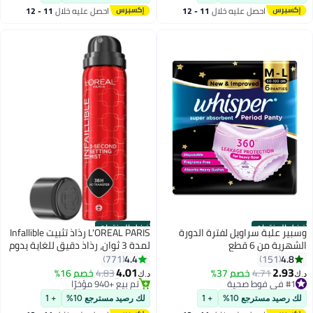
#1 في عطور
#2 في عطر
احصل عليه خلال
11 - 12
احصل عليه خلال
11 - 12
اغسطس
اغسطس
أفضل المنتجات
أفضل المنتجات
وسبير علبة سراويل لفترة الدورة
L'OREAL PARIS رذاذ تثبيت Infallible
الشهرية من 6 قطع
لمدة 3 ثوانٍ، رذاذ دقيق للغاية يدوم
حتى 36 ساعة، شفاف، 1.76 أونصة
4.4
4.8
771
151
سائلة
4.01
2.93
#1 في فوط صحية
4.71
خصم 37%
4.83
خصم 16%
د.ك‏
د.ك‏
بتخلّص بسرعة
#1 في أساس وبرايمر وبخاخات لتثبيت المكياج
تم بيع +1800 مؤخرًا
تم بيع +940 مؤخرًا
لك رصيد مسترجع 10%
+ 1
لك رصيد مسترجع 10%
+ 1
#1 في فوط صحية
#1 في أساس وبرايمر وبخاخات لتثبيت المكياج