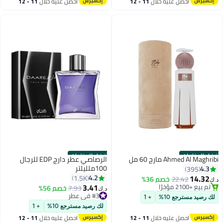
احصل عليه خلال
11 - 12
احصل عليه خلال
11 - 12
اغسطس
اغسطس
أفضل المنتجات
أفضل المنتجات
Ahmed Al Maghribi مارج 60 مل
الرصاصي عطر دارج EDP للرجال
100ملليلتر
4.3
395
14.32
4.2
1.5K
22.42
خصم 36%
د.ك‏
3.41
#4 في عطر
#3 في عطر
7.93
خصم 56%
د.ك‏
تم بيع +2100 مؤخرًا
بتخلّص بسرعة
لك رصيد مسترجع 10%
+ 1
#4 في عطر
تم بيع +1700 مؤخرًا
لك رصيد مسترجع 10%
+ 1
#3 في عطر
احصل عليه خلال
11 - 12
احصل عليه خلال
11 - 12