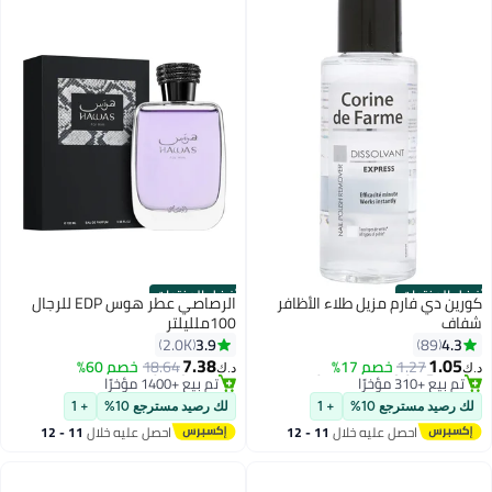
أفضل المنتجات
أفضل المنتجات
كورين دي فارم مزيل طلاء الأظافر
الرصاصي عطر هوس EDP للرجال
#3 في عطور
شفاف
100ملليلتر
أقل سعر في 7 يوم
3.9
4.3
2.0K
89
بتخلّص بسرعة
7.38
1.05
1.27
خصم 17%
18.64
خصم 60%
تم بيع +1400 مؤخرًا
د.ك‏
د.ك‏
#1 في مزيل طلاء الأظافر
#3 في عطور
تم بيع +310 مؤخرًا
لك رصيد مسترجع 10%
+ 1
لك رصيد مسترجع 10%
+ 1
#1 في مزيل طلاء الأظافر
احصل عليه خلال
11 - 12
احصل عليه خلال
11 - 12
اغسطس
اغسطس