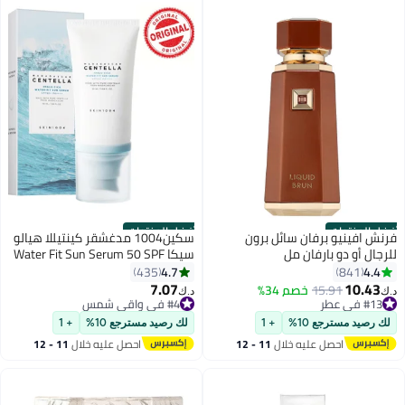
أفضل المنتجات
أفضل المنتجات
فرنش افينيو برفان سائل برون
سكين1004 مدغشقر كينتيللا هيالو
للرجال أو دو بارفان مل
سيكا Water Fit Sun Serum 50 SPF
4.7
4.4
435
841
7.07
10.43
15.91
خصم 34%
#4 في واقي شمس
د.ك‏
د.ك‏
#13 في عطر
بتخلّص بسرعة
#13 في عطر
تم بيع +1700 مؤخرًا
لك رصيد مسترجع 10%
+ 1
لك رصيد مسترجع 10%
+ 1
#4 في واقي شمس
احصل عليه خلال
11 - 12
احصل عليه خلال
11 - 12
اغسطس
اغسطس