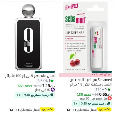
أفضل المنتجات
أفضل المنتجات
عرض الميجا 📣
أفنان ماء عطر 9 بي إم 100ملليلتر
Sebamed سيباميد للدفاع عن
4.1
3.6K
الشفاه بنكهة الكرز 4.8 جرام
7.13
#7 في عطر
14.67
خصم 51%
د.ك‏
4.5
174
أقل سعر في 7 يوم
0.65
تم بيع +1500 مؤخرًا
1.03
خصم 36%
د.ك‏
لك رصيد مسترجع 10%
+ 1
#7 في عطر
#1 في مرطبات وبلسم الشفاه
أقل سعر في 30 يوم
لك رصيد مسترجع 10%
+ 1
#1 في مرطبات وبلسم الشفاه
احصل عليه خلال
11 - 12
احصل عليه خلال
11 - 12
اغسطس
اغسطس