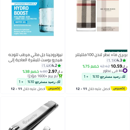
أفضل المنتجات
بربري ماء عطر لندن 100ملليلتر
نيوتروجينا جل مائي مرطب للوجه
هيدرو بوست للبشرة العادية إلى
4.3
1.1K
المختلطة
10.59
4.2
1.4K
42.42
خصم 75%
#1 في كريم ليلي
د.ك‏
2.97
#4 في عطور
4.80
خصم 38%
تم بيع +1600 مؤخرًا
د.ك‏
#4 في عطور
#1 في كريم ليلي
لك رصيد مسترجع 10%
+ 1
لك رصيد مسترجع 10%
+ 1
احصل عليه خلال
11 - 12
احصل عليه خلال
11 - 12
اغسطس
اغسطس