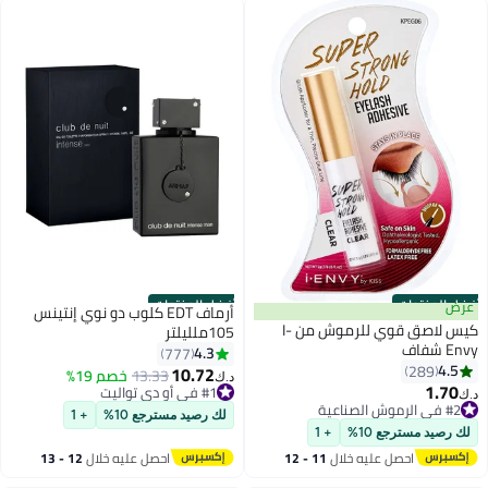
أفضل المنتجات
أفضل المنتجات
عرض
أرماف EDT كلوب دو نوي إنتينس
كيس لاصق قوي للرموش من I-
105ملليلتر
Envy شفاف
4.3
777
4.5
289
10.72
#1 في أو دي تواليت
13.33
خصم 19%
د.ك‏
1.70
#2 في الرموش الصناعية
بتخلّص بسرعة
د.ك‏
أقل سعر في 7 يوم
تم بيع +880 مؤخرًا
لك رصيد مسترجع 10%
+ 1
تم بيع +700 مؤخرًا
#1 في أو دي تواليت
لك رصيد مسترجع 10%
+ 1
#2 في الرموش الصناعية
احصل عليه خلال
11 - 12
احصل عليه خلال
12 - 13
اغسطس
اغسطس