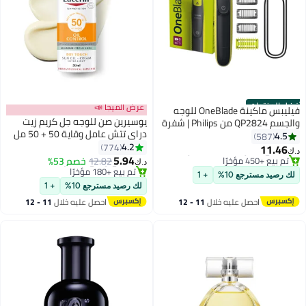
أفضل المنتجات
عرض الميجا 📣
فيليبس ماكينة OneBlade للوجه
يوسيرين صن للوجه جل كريم زيت
والجسم QP2824 من Philips | شفرة
دراي تتش عامل وقاية 50 + 50 مل
مزدوجة الجوانب | تقنية OneBlade
4.5
587
#2 في أجهزة الحلاقة الكهربائية
50ملليلتر
4.2
الفريدة | 45 دقيقة من الاستخدام
774
11.46
تم بيع +450 مؤخرًا
#5 في واقي شمس
د.ك‏
5.94
اللاسلكي | مقاومة للماء | أداة
12.82
خصم 53%
#2 في أجهزة الحلاقة الكهربائية
تم بيع +180 مؤخرًا
د.ك‏
كهربائية لتشذيب وحلاقة اللحية
#5 في واقي شمس
لك رصيد مسترجع 10%
+ 1
لك رصيد مسترجع 10%
+ 1
احصل عليه خلال
11 - 12
احصل عليه خلال
11 - 12
اغسطس
اغسطس