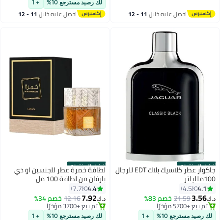
تم بيع +2200 مؤخرًا
لك رصيد مسترجع 10%
+ 1
#1 في عطر
احصل عليه خلال
11 - 12
احصل عليه خلال
11 - 12
اغسطس
اغسطس
أفضل المنتجات
أفضل المنتجات
جاكوار عطر كلاسيك بلاك EDT للرجال
لطافة خمرة عطر للجنسين او دي
100ملليلتر
بارفان من لطافة 100 مل
4.4
4.1
7.7K
4.5K
7.92
3.56
21.59
خصم 83%
12.16
خصم 34%
د.ك‏
د.ك‏
#1 في عطور
#2 في عطر
تم بيع +5700 مؤخرًا
تم بيع +3700 مؤخرًا
لك رصيد مسترجع 10%
+ 1
لك رصيد مسترجع 10%
+ 1