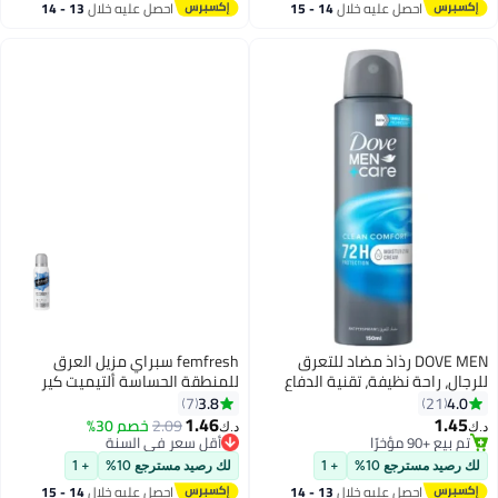
احصل عليه خلال
14 - 15
احصل عليه خلال
13 - 14
اغسطس
اغسطس
DOVE MEN رذاذ مضاد للتعرق
femfresh سبراي مزيل العرق
للرجال، راحة نظيفة، تقنية الدفاع
للمنطقة الحساسة ألتيميت كير
الثلاثي
أكتيف فريش 125 مل
3.8
4.0
7
21
1.46
1.45
2.09
خصم 30%
د.ك‏
د.ك‏
تم بيع +90 مؤخرًا
أقل سعر في السنة
تم بيع +90 مؤخرًا
أقل سعر في السنة
لك رصيد مسترجع 10%
+ 1
لك رصيد مسترجع 10%
+ 1
احصل عليه خلال
13 - 14
احصل عليه خلال
14 - 15