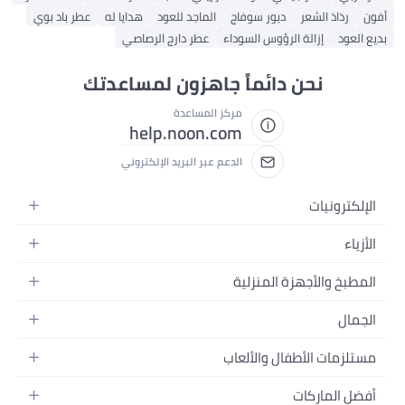
أفون
رذاذ الشعر
ديور سوفاج
الماجد للعود
هدايا له
عطر باد بوي
بديع العود
إزالة الرؤوس السوداء
عطر دارج الرصاصي
نحن دائماً جاهزون لمساعدتك
مركز المساعدة
help.noon.com
الدعم عبر البريد الإلكتروني
الإلكترونيات
الجوالات
الأزياء
التابلت
أزياء نسائية
المطبخ والأجهزة المنزلية
اللابتوبات
أزياء رجالية
الحمام
الأجهزة المنزلية
الجمال
أزياء البنات
ديكور البيت
الكاميرات
العطور
أزياء الأولاد
مستلزمات الأطفال والألعاب
المطبخ والسفرة
التلفزيونات
المكياج
الساعات
الحفاضات
أدوات وتحسين المنزل
السماعات
أفضل الماركات
العناية بالشعر