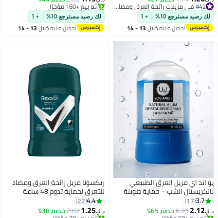
تم بيع +140 مؤخرًا
#25 في مزيلات رائحة العرق ومضادات التعرق
#42 في مزيلات رائحة العرق ومضادات التعرق
أقل سعر في 7 يوم
لك رصيد مسترجع 10%
+ 1
لك رصيد مسترجع 10%
+ 1
تم بيع +160 مؤخرًا
احصل عليه خلال
13 - 14
احصل عليه خلال
13 - 14
#25 في مزيلات رائحة العرق ومضادات التعرق
اغسطس
اغسطس
يو اند اي مزيل العرق الطبيعي
ريكسونا مزيل رائحة العرق ومضاد
بالكريستال الشب – حماية طويلة
للتعرق لحماية تدوم 48 ساعة
الأمد من الروائح بدون عطور أو مواد
ومضاد للبكتيريا + غير مرئي للحفاظ
4.4
3.7
22
17
كيميائية – 45 جم
على الانتعاش والجفاف للرجال
1.25
2.12
6.21
خصم 65%
2.02
خصم 38%
د.ك‏
د.ك‏
40جرام
تم بيع +50 مؤخرًا
تم بيع +70 مؤخرًا