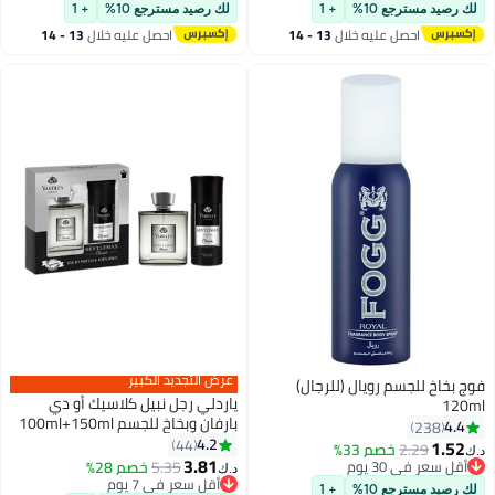
#49 في مزيلات رائحة العرق ومضادات التعرق
أقل سعر في 7 يوم
لك رصيد مسترجع 10%
+ 1
لك رصيد مسترجع 10%
+ 1
احصل عليه خلال
13 - 14
احصل عليه خلال
13 - 14
اغسطس
اغسطس
عرض التجديد الكبير
فوج بخاخ للجسم رويال (للرجال)
ياردلي رجل نبيل كلاسيك أو دي
120ml
بارفان وبخاخ للجسم 100ml+150ml
4.4
238
Pack of 2
4.2
44
1.52
2.29
خصم 33%
د.ك‏
3.81
أقل سعر في 30 يوم
5.35
خصم 28%
د.ك‏
أقل سعر في 30 يوم
أقل سعر في 7 يوم
لك رصيد مسترجع 10%
+ 1