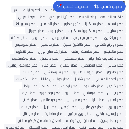
البحث الشائع
ترتيب حسب
تصنيف حسب
ماكينة حلاقة رجالية
جل استحمام
لوشن الجسم
أجهزة إزالة الشعر
ماكينة الحلاقة
رذاذ للجسم
عطر أريانا غراندي
عطر العود العربي
عطر نسيم
عطر سبكترّا
متجر عطور
عطر الحرمين
عطر ستيرلنغ
عطر سابيل
عطر فيكتوريا سيكريت
عطر بروت
عطر كورال
عطر بولغاري
عطر هيوغو بوس
عطر جيرلان
عطر امواج
عطر لطافة
عطر روبرتو كافالي
عطر كالفين كلاين
عطر مانسيرا
عطر هيرميس
عطر فالنتينو
عطر سلسلة ارماف
عطر ايف سان لوران
عطر لانكوم
عطر دافيدوف كول واتر
عطر جيفنشي
عطر دانهيل
عطر لوكسفيوم
عطر كيالي
عطر الرصاصي
عطر كيليان
عطر جس
عطر جورجيو ارماني
عطر جاكوار
عطر كارولينا هيريرا
عطر فيرساتشي
عطر ديبتيك
عطر أحمد المغربي
عطر شانيل
عطر دولتشي غابانا
عطر لاكوست
عطر كلوي
عطر دافيدوف
عطر ارماف
عطر كريد
عطر برادا
عطر نيشان
عطر قوتشي
عطر أزارو
عطر توم فورد
عطر ديور
عطر افنان
عطر زارا
عطر مون بلان
عطر جو مالون
عطر كارتير
عطر بربري
عطر دي مارلي
عطر أجمل
عطر نبيل
عطر جيساه
عطر إيسي مياكي
عطر لوي فيتون
عطر ساماوة
عطر مونتال
عطر بنهاليغون
عطر جان بول غوتييه
لمعان شفاه من كيكو ميلانو
عطر عربي
عطر جيمي تشو
عطر إيلي صعب
عطر المسك
لطافة خمره