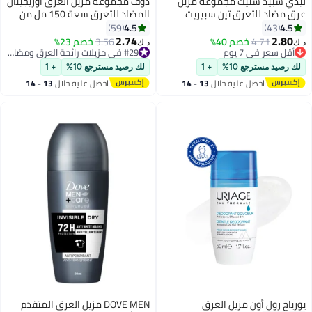
ليدي سبيد ستيك مجموعة مزيل
دوف مجموعة مزيل العرق أوريجينال
عرق مضاد للتعرق تين سبيريت
المضاد للتعرق سعة 150 مل من
بالفراولة الحلوة، من قطعتين
عبوتين 150ملليلتر
4.5
4.5
59
43
65جرام
2.74
2.80
4.71
أقل سعر في 7 يوم
خصم 40%
3.56
خصم 23%
#29 في مزيلات رائحة العرق ومضادات التعرق
د.ك‏
د.ك‏
تم بيع +90 مؤخرًا
تم بيع +100 مؤخرًا
أقل سعر في 7 يوم
#29 في مزيلات رائحة العرق ومضادات التعرق
لك رصيد مسترجع 10%
+ 1
لك رصيد مسترجع 10%
+ 1
احصل عليه خلال
13 - 14
احصل عليه خلال
13 - 14
اغسطس
اغسطس
يورياج رول أون مزيل العرق
DOVE MEN مزيل العرق المتقدم