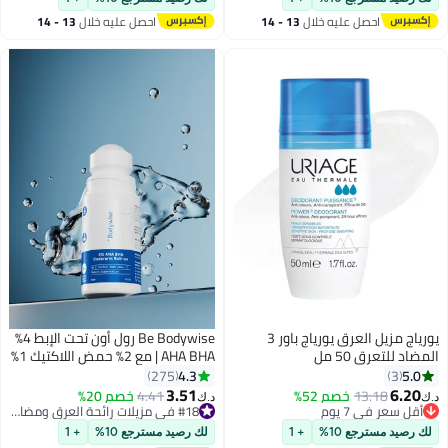
احصل عليه خلال
13 - 14
احصل عليه خلال
13 - 14
اغسطس
اغسطس
يورياج مزيل العرق يورياج باور 3
Be Bodywise رول أون تحت الإبط 4%
المضاد للتعرق 50 مل
AHA BHA | مع 2% حمض اللاكتيك 1%
حمض الماندليك 1% حمض
4.3
5.0
275
3
الساليسيليك | يمنع الرائحة ويقلل من
3.51
6.20
13.18
خصم 52%
4.41
خصم 20%
#18 في مزيلات رائحة العرق ومضادات التعرق
د.ك‏
د.ك‏
التصبغ
أقل سعر في 7 يوم
تم بيع +120 مؤخرًا
أقل سعر في 7 يوم
#18 في مزيلات رائحة العرق ومضادات التعرق
لك رصيد مسترجع 10%
+ 1
لك رصيد مسترجع 10%
+ 1