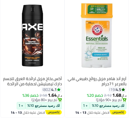
آرم آند هامر مزيل روائح طبيعي نقي
أكس بخاخ مزيل لرائحة العرق للجسم
بالعرعر 71جرام
دارك تيمبتيشن لحماية من الرائحة
الكريهة تدوم طويلاً لمدة 48 ساعة
4.1
4.5
802
19
وبعطر لا يقاوم للرجال
1.64
1.68
2.12
خصم 20%
2.58
خصم 36%
د.ك‏
د.ك‏
تم بيع +90 مؤخرًا
تم بيع +80 مؤخرًا
تم بيع +90 مؤخرًا
تم بيع +80 مؤخرًا
لك رصيد مسترجع 10%
+ 1
لك رصيد مسترجع 10%
+ 1
احصل عليه خلال
13 - 14
احصل عليه خلال
13 - 14
اغسطس
اغسطس