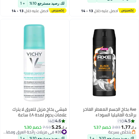
أقل سعر في 7 يوم
لك رصيد مسترجع 10%
+ 1
احصل عليه خلال
13 - 14
احصل عليه خلال
13 - 14
اغسطس
اغسطس
Axe بخاخ الجسم المعطر الفاخر
فيشي بخاخ مزيل للعرق لا يترك
برائحة الفانيليا السوداء
علامات يدوم لمدة ٤٨ ساعة
125ملليلتر
4.6
4.5
40
10
5.25
1.77
2.83
بتخلّص بسرعة
خصم 37%
7.53
خصم 30%
#39 في مزيلات رائحة العرق ومضادات التعرق
د.ك‏
د.ك‏
تم بيع +50 مؤخرًا
تم بيع +40 مؤخرًا
بتخلّص بسرعة
#39 في مزيلات رائحة العرق ومضادات التعرق
لك رصيد مسترجع 10%
+ 1
لك رصيد مسترجع 10%
+ 1