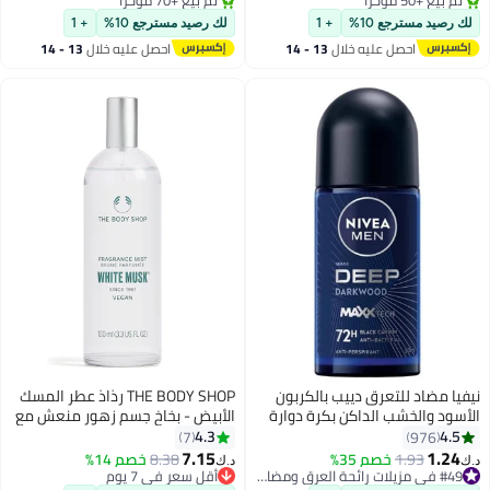
تم بيع +50 مؤخرًا
تم بيع +70 مؤخرًا
لك رصيد مسترجع 10%
+ 1
لك رصيد مسترجع 10%
+ 1
احصل عليه خلال
13 - 14
احصل عليه خلال
13 - 14
اغسطس
اغسطس
نيفيا مضاد للتعرق دييب بالكربون
THE BODY SHOP رذاذ عطر المسك
الأسود والخشب الداكن بكرة دوارة
الأبيض - بخاخ جسم زهور منعش مع
وتركيبة مضادة للبكتيريا للرجال
الياسمين ومسك خالي من القسوة،
4.3
4.5
7
976
50ملليلتر
عطر يومي خفيف وحسي، 100 مل
7.15
1.24
1.93
خصم 35%
#49 في مزيلات رائحة العرق ومضادات التعرق
8.38
أقل سعر في 7 يوم
خصم 14%
د.ك‏
د.ك‏
تم بيع +90 مؤخرًا
تم بيع +40 مؤخرًا