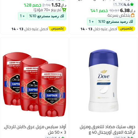
1.52
4.4
1.7K
2.14
خصم 28%
د.ك‏
6.38
تم بيع +70 مؤخرًا
10.97
بتخلّص بسرعة
خصم 41%
د.ك‏
تم بيع +70 مؤخرًا
تم بيع +50 مؤخرًا
لك رصيد مسترجع 10%
+ 1
بتخلّص بسرعة
لك رصيد مسترجع 10%
+ 1
احصل عليه خلال
13 - 14
احصل عليه خلال
13 - 14
اغسطس
اغسطس
دوف ستيك مضاد للتعرق ومزيل
أولد سبايس مزيل عرق كابتن للرجال،
لرائحة العرق أوريجنال 40 g
3 × 50 مل