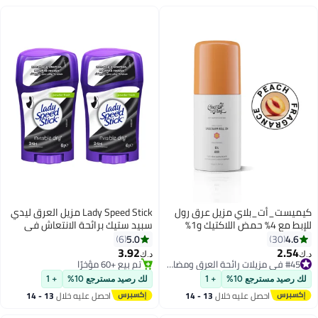
كيميست_أت_بلاي مزيل عرق رول
Lady Speed Stick مزيل العرق ليدي
للإبط مع 4% حمض اللاكتيك و1%
سبيد ستيك برائحة الانتعاش في
حمض الماندليك، يمنع الرائحة،
الحمام - عبوة من 2
5.0
4.6
6
30
يساعد على تبييض البشرة وتفتيحها،
3.92
2.54
#45 في مزيلات رائحة العرق ومضادات التعرق
د.ك‏
د.ك‏
يقتل البكتيريا ويقشرها، برائحة الخوخ
تم بيع +100 مؤخرًا
تم بيع +60 مؤخرًا
تدوم طويلاً، خالٍ من الكحول
#45 في مزيلات رائحة العرق ومضادات التعرق
تم بيع +60 مؤخرًا
لك رصيد مسترجع 10%
+ 1
لك رصيد مسترجع 10%
+ 1
والألمنيوم، 40 مل
احصل عليه خلال
13 - 14
احصل عليه خلال
13 - 14
اغسطس
اغسطس