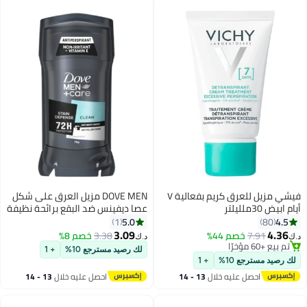
فيشي مزيل للعرق كريم بفعالية ٧
DOVE MEN مزيل العرق على شكل
أيام ابيض 30ملليلتر
عصا ديفينس ضد البقع برائحة نظيفة
5.0
4.5
1
80
3.09
4.36
7.91
خصم 44%
3.38
خصم 8%
د.ك‏
د.ك‏
تم بيع +60 مؤخرًا
لك رصيد مسترجع 10%
+ 1
تم بيع +60 مؤخرًا
لك رصيد مسترجع 10%
+ 1
احصل عليه خلال
13 - 14
احصل عليه خلال
13 - 14
اغسطس
اغسطس