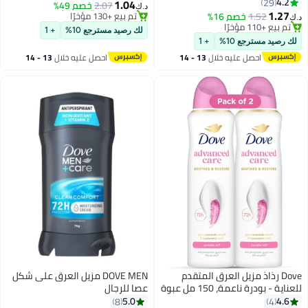
للغاية
4.2
29
1.04
2.07
خصم 49%
د.ك‏
1.27
1.52
خصم 16%
#30 في مزيلات رائحة العرق ومضادات التعرق
د.ك‏
تم بيع +110 مؤخرًا
أقل سعر في 30 يوم
لك رصيد مسترجع 10%
+ 1
تم بيع +110 مؤخرًا
تم بيع +130 مؤخرًا
لك رصيد مسترجع 10%
+ 1
#30 في مزيلات رائحة العرق ومضادات التعرق
احصل عليه خلال
13 - 14
احصل عليه خلال
13 - 14
اغسطس
اغسطس
Dove رذاذ مزيل العرق المتقدم
DOVE MEN مزيل العرق على شكل
للعناية - بودرة ناعمة، 150 مل عبوة
عصا للرجال
من 2
5.0
4.6
8
4