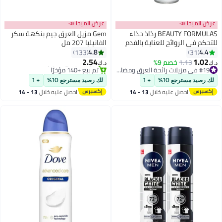
عرض الميجا 📣
عرض الميجا 📣
BEAUTY FORMULAS رذاذ حذاء
Gem مزيل العرق جيم بنكهة سكر
للتحكم في الروائح للعناية بالقدم
الفانيليا 207 مل
4.8
4.4
133
31
2.54
1.02
1.13
خصم 9%
#19 في مزيلات رائحة العرق ومضادات التعرق
د.ك‏
د.ك‏
أقل سعر في 30 يوم
#28 في مزيلات رائحة العرق ومضادات التعرق
بتخلّص بسرعة
أقل سعر في 7 يوم
لك رصيد مسترجع 10%
+ 1
لك رصيد مسترجع 10%
+ 1
تم بيع +230 مؤخرًا
تم بيع +140 مؤخرًا
احصل عليه خلال
13 - 14
احصل عليه خلال
13 - 14
#19 في مزيلات رائحة العرق ومضادات التعرق
#28 في مزيلات رائحة العرق ومضادات التعرق
اغسطس
اغسطس