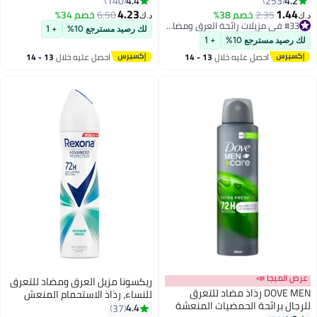
4.4
4.2
140
253
4.23
1.44
2.35
خصم 38%
#33 في مزيلات رائحة العرق ومضادات التعرق
6.50
خصم 34%
د.ك‏
د.ك‏
تم بيع +170 مؤخرًا
لك رصيد مسترجع 10%
+ 1
#33 في مزيلات رائحة العرق ومضادات التعرق
لك رصيد مسترجع 10%
+ 1
احصل عليه خلال
13 - 14
احصل عليه خلال
13 - 14
اغسطس
اغسطس
عرض الميجا 📣
ريكسونا مزيل العرق ومضاد للتعرق
DOVE MEN رذاذ مضاد للتعرق
للنساء، رذاذ الاستحمام المنعش
للرجال برائحة الحمضيات المنعشة
4.4
37