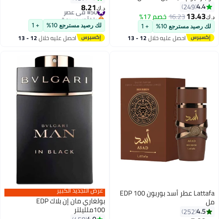
8.21
4.4
249
#50 في عطر
د.ك‏
13.43
بتخلّص بسرعة
16.23
خصم 17%
د.ك‏
#50 في عطر
لك رصيد مسترجع 10%
+ 1
لك رصيد مسترجع 10%
+ 1
احصل عليه خلال
12 - 13
احصل عليه خلال
12 - 13
اغسطس
اغسطس
عرض التجديد الكبير
Lattafa عطر أسد بوربون EDP 100
بولغاري مان إن بلاك EDP
مل
100ملليلتر
4.5
252