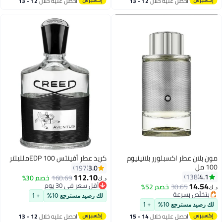
احصل عليه خلال
12 - 13
احصل عليه خلال
12 - 13
اغسطس
اغسطس
مون بلان عطر اكسبلورر بلاتينيوم
كريد عطر أفينتس EDP 100ملليلتر
100 مل
3.0
197
112.10
4.1
138
160.69
خصم 30%
د.ك‏
14.54
أقل سعر في 30 يوم
30.65
خصم 52%
د.ك‏
أقل سعر في 30 يوم
بتخلّص بسرعة
لك رصيد مسترجع 10%
+ 1
بتخلّص بسرعة
لك رصيد مسترجع 10%
+ 1
احصل عليه خلال
14 - 15
احصل عليه خلال
12 - 13