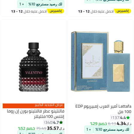
بتخلّص بسرعة
لك رصيد مسترجع 10%
+ 1
احصل عليه خلال
12 - 13
احصل عليه خلال
12 - 13
اغسطس
اغسطس
عرض التجديد الكبير
Lattafa أمير العرب إمبيريوم EDP
فالنتينو عطر فالنتينو بورن إن روما
100 مل
إنتنس 100ملليلتر
4.4
137
4.7
340
4.34
6.13
خصم 29%
د.ك‏
35.57
75.49
خصم 52%
د.ك‏
لك رصيد مسترجع 10%
+ 1