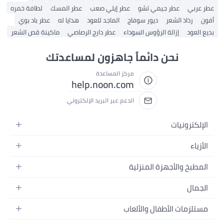
عطر عربي
عطر جيمي تشو
عطر إيلي صعب
عطر المسك
لطافة خمره
أفون
رذاذ الشعر
ديور سوفاج
الماجد للعود
هدايا له
عطر باد بوي
بديع العود
إزالة الرؤوس السوداء
عطر دارج الرصاصي
ماكينة قص الشعر
نحن دائماً جاهزون لمساعدتك
مركز المساعدة
help.noon.com
الدعم عبر البريد الإلكتروني
الإلكترونيات
الجوالات
الأزياء
التابلت
أزياء نسائية
المطبخ والأجهزة المنزلية
اللابتوبات
أزياء رجالية
الحمام
الأجهزة المنزلية
الجمال
أزياء البنات
ديكور البيت
الكاميرات
العطور
أزياء الأولاد
مستلزمات الأطفال والألعاب
المطبخ والسفرة
التلفزيونات
المكياج
الساعات