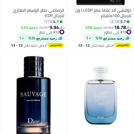
دولتشي آند غابانا عطر EDP ذا ون
الرصاصي عطر الوسام النهاري
للرجال 100ملليلتر
للرجال EDP
4.1
3.7
774
2.1K
9.94
18.78
44.82
خصم 58%
14.87
خصم 33%
د.ك‏
د.ك‏
#19 في عطور
#32 في عطر
#19 في عطور
#32 في عطر
لك رصيد مسترجع 10%
+ 1
لك رصيد مسترجع 10%
+ 1
احصل عليه خلال
12 - 13
احصل عليه خلال
12 - 13
اغسطس
اغسطس