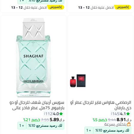
لك رصيد مسترجع 10%
+ 1
احصل عليه خلال
12 - 13
احصل عليه خلال
12 - 13
اغسطس
اغسطس
الرصاصي هاواس فاير للرجال عطر أو
سويس أربيان شغف للرجال أو دو
دي بارفان
بارفيوم، 75مل، عطر فاخر عالي
الجودة، للرجال، شرقي، خشبي،
4.0
4.1
112
145
غراماندي، مزيج فاخر للرجال
5.89
8.91
9.44
خصم 5%
7.55
خصم 21%
د.ك‏
د.ك‏
75ملليلتر
بتخلّص بسرعة
لك رصيد مسترجع 10%
+ 1
بتخلّص بسرعة
لك رصيد مسترجع 10%
+ 1