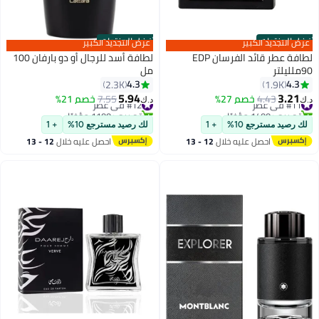
أفضل المنتجات
أفضل المنتجات
عرض التجديد الكبير
عرض التجديد الكبير
لطافة عطر قائد الفرسان EDP
لطافة أسد للرجال أو دو بارفان 100
90ملليلتر
مل
4.3
4.3
2.3K
1.9K
5.94
3.21
#11 في عطر
4.43
خصم 27%
#12 في عطر
7.55
خصم 21%
د.ك‏
د.ك‏
تم بيع +1400 مؤخرًا
تم بيع +1100 مؤخرًا
#11 في عطر
#12 في عطر
لك رصيد مسترجع 10%
+ 1
لك رصيد مسترجع 10%
+ 1
احصل عليه خلال
12 - 13
احصل عليه خلال
12 - 13
اغسطس
اغسطس