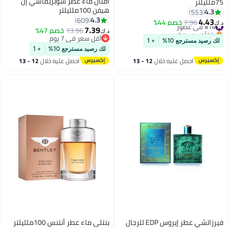
أفنان ماء عطر سوبريماسي إن
75ملليلتر
هيفن 100ملليلتر
4.3
553
4.3
609
4.43
#14 في عطور
7.96
خصم 44%
د.ك‏
7.39
بتخلّص بسرعة
13.96
خصم 47%
د.ك‏
#14 في عطور
أقل سعر في 7 يوم
لك رصيد مسترجع 10%
+ 1
أقل سعر في 7 يوم
لك رصيد مسترجع 10%
+ 1
احصل عليه خلال
12 - 13
احصل عليه خلال
12 - 13
اغسطس
اغسطس
فيرزاتشي عطر إيروس EDP للرجال
بنتلي ماء عطر أنتنس 100ملليلتر