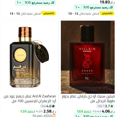
والفانيلا والمسك
19.83
د.ك‏
لك رصيد مسترجع 10%
+ 1
لك رصيد مسترجع 10%
+ 1
احصل عليه خلال
12 - 13
احصل عليه خلال
12 - 13
اغسطس
اغسطس
فيلين سنيك أو دي بارفان، عطر يدوم
Ard Al Zaafaran عطر درهم عود من
طويلاً للرجال، مل
أرد الزعفران للجنسين، 100 مل
4.6
3.7
34
367
2.58
4.06
13.43
خصم 69%
4.25
خصم 39%
د.ك‏
د.ك‏
بتخلّص بسرعة
لك رصيد مسترجع 10%
+ 1