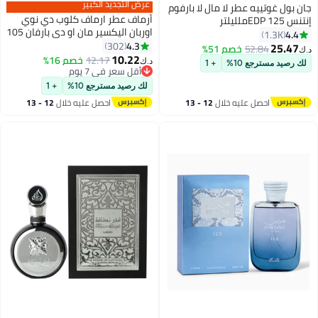
عرض التجديد الكبير
جان بول غوتييه عطر لا مال لا بارفوم
أرماف عطر ارماف كلوب دي نوي
إنتنس EDP 125ملليلتر
اوربان اليكسير مان او دي بارفان 105
4.4
1.3K
مل للرجال، اسود، عطور للرجال
4.3
302
25.47
52.84
خصم 51%
د.ك‏
10.22
12.17
خصم 16%
د.ك‏
لك رصيد مسترجع 10%
+ 1
أقل سعر في 7 يوم
أقل سعر في 7 يوم
لك رصيد مسترجع 10%
+ 1
احصل عليه خلال
12 - 13
احصل عليه خلال
12 - 13
اغسطس
اغسطس