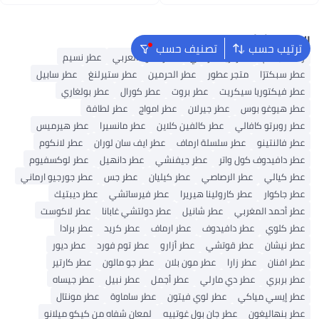
اغسطس
اغسطس
البحث الشائع
ترتيب حسب
تصنيف حسب
رذاذ للجسم
عطر أريانا غراندي
عطر العود العربي
عطر نسيم
عطر سبكترّا
متجر عطور
عطر الحرمين
عطر ستيرلنغ
عطر سابيل
عطر فيكتوريا سيكريت
عطر بروت
عطر كورال
عطر بولغاري
عطر هيوغو بوس
عطر جيرلان
عطر امواج
عطر لطافة
عطر روبرتو كافالي
عطر كالفين كلاين
عطر مانسيرا
عطر هيرميس
عطر فالنتينو
عطر سلسلة ارماف
عطر ايف سان لوران
عطر لانكوم
عطر دافيدوف كول واتر
عطر جيفنشي
عطر دانهيل
عطر لوكسفيوم
عطر كيالي
عطر الرصاصي
عطر كيليان
عطر جس
عطر جورجيو ارماني
عطر جاكوار
عطر كارولينا هيريرا
عطر فيرساتشي
عطر ديبتيك
عطر أحمد المغربي
عطر شانيل
عطر دولتشي غابانا
عطر لاكوست
عطر كلوي
عطر دافيدوف
عطر ارماف
عطر كريد
عطر برادا
عطر نيشان
عطر قوتشي
عطر أزارو
عطر توم فورد
عطر ديور
عطر افنان
عطر زارا
عطر مون بلان
عطر جو مالون
عطر كارتير
عطر بربري
عطر دي مارلي
عطر أجمل
عطر نبيل
عطر جيساه
عطر إيسي مياكي
عطر لوي فيتون
عطر ساماوة
عطر مونتال
عطر بنهاليغون
عطر جان بول غوتييه
لمعان شفاه من كيكو ميلانو