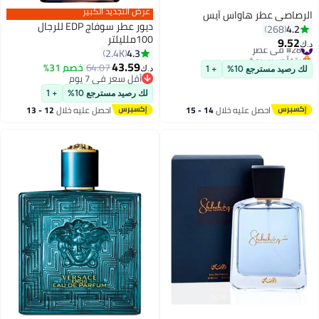
عرض التجديد الكبير
الرصاصي عطر هاواس آيس
ديور عطر سوفاج EDP للرجال
4.2
268
100ملليلتر
9.52
#28 في عطر
د.ك‏
4.3
2.4K
بتخلّص بسرعة
43.59
#28 في عطر
64.07
خصم 31%
د.ك‏
لك رصيد مسترجع 10%
+ 1
أقل سعر في 7 يوم
أقل سعر في 7 يوم
لك رصيد مسترجع 10%
+ 1
احصل عليه خلال
14 - 15
احصل عليه خلال
12 - 13
اغسطس
اغسطس