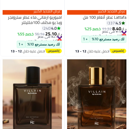
عرض التجديد الكبير
عرض التجديد الكبير
Lattafa عطر أنغام 100 مل
امبوريو ارماني ماء عطر سترونجر
ويذ يو مكثف 100ملليلتر
4.5
337
8.40
4.0
240
#19 في عطر
11.32
خصم 25%
د.ك‏
25.10
أقل سعر في 7 يوم
#27 في عطر
56.14
خصم 55%
د.ك‏
#19 في عطر
أقل سعر في 7 يوم
لك رصيد مسترجع 10%
+ 1
#27 في عطر
لك رصيد مسترجع 10%
+ 1
احصل عليه خلال
12 - 13
احصل عليه خلال
12 - 13
اغسطس
اغسطس