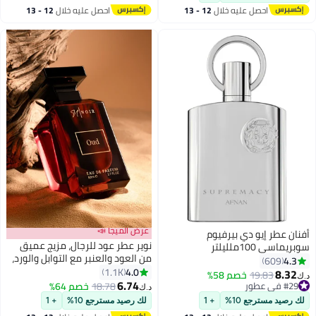
احصل عليه خلال
12 - 13
احصل عليه خلال
12 - 13
اغسطس
اغسطس
عرض الميجا 📣
أفنان عطر إيو دي بيرفيوم
نوير عطر عود للرجال، مزيج عميق
سوبريماسي 100ملليلتر
من العود والعنبر مع التوابل والورد،
4.3
609
عطر رجالي يدوم طويلاً، 80 مل.
4.0
1.1K
8.32
19.83
خصم 58%
د.ك‏
6.74
#29 في عطور
18.78
خصم 64%
د.ك‏
#29 في عطور
لك رصيد مسترجع 10%
+ 1
لك رصيد مسترجع 10%
+ 1