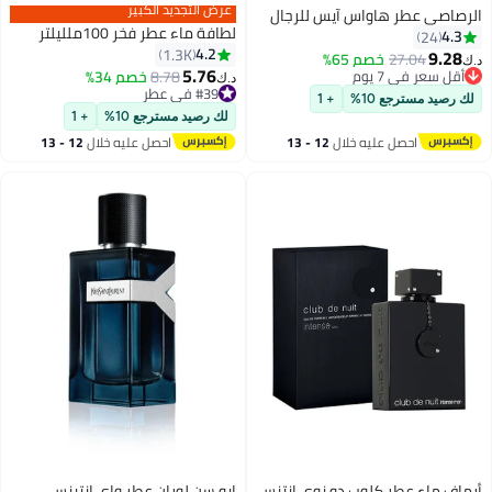
عرض التجديد الكبير
الرصاصي عطر هاواس آيس للرجال
لطافة ماء عطر فخر 100ملليلتر
4.3
24
4.2
1.3K
9.28
27.04
خصم 65%
د.ك‏
5.76
أقل سعر في 7 يوم
8.78
خصم 34%
د.ك‏
أقل سعر في 7 يوم
#39 في عطر
لك رصيد مسترجع 10%
+ 1
#39 في عطر
لك رصيد مسترجع 10%
+ 1
احصل عليه خلال
12 - 13
احصل عليه خلال
12 - 13
اغسطس
اغسطس
أرماف ماء عطر كلوب دو نوي إنتنس
ایو سن لوران عطر واي انتينس