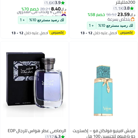
200ملليلتر
3.9
1.6K
8.40
3.8
1.1K
28.21
خصم 70%
د.ك‏
23.59
#44 في عطور
56.52
خصم 58%
د.ك‏
أقل سعر في 7 يوم
بتخلّص بسرعة
لك رصيد مسترجع 10%
+ 1
باقي 6 وحدات في المخزون
بتخلّص بسرعة
لك رصيد مسترجع 10%
+ 1
#44 في عطور
احصل عليه خلال
12 - 13
احصل عليه خلال
12 - 13
اغسطس
اغسطس
فرنش افينيو فولكان فو – إكستريت
الرصاصي عطر هواس للرجال EDP
دو بارفيوم للجنسين 100 مل
4.3
137