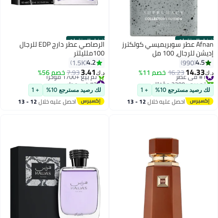
أفضل المنتجات
أفضل المنتجات
Afnan عطر سوبريميسي كولكترز
الرصاصي عطر دارج EDP للرجال
إديشن للرجال، 100 مل
100ملليلتر
4.2
4.5
1.5K
990
3.41
14.33
#1 في عطر
16.23
خصم 11%
7.93
خصم 56%
د.ك‏
د.ك‏
تم بيع +2200 مؤخرًا
#3 في عطر
#1 في عطر
بتخلّص بسرعة
لك رصيد مسترجع 10%
+ 1
لك رصيد مسترجع 10%
+ 1
تم بيع +1700 مؤخرًا
احصل عليه خلال
12 - 13
احصل عليه خلال
12 - 13
#3 في عطر
اغسطس
اغسطس