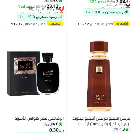
4.0
458
7.08
#49 في عطر
9.44
خصم 24%
د.ك‏
23.12
أقل سعر في 7 يوم
أقل سعر في 7 يوم
50.10
خصم 53%
د.ك‏
#49 في عطر
باقي 1 وحدات في المخزون
لك رصيد مسترجع 10%
+ 1
أقل سعر في 7 يوم
لك رصيد مسترجع 10%
+ 1
احصل عليه خلال
12 - 13
احصل عليه خلال
12 - 13
اغسطس
اغسطس
فرنش افينيو فرينش أفينيو ليكويد
الرصاصي عطر هواس الأسود
برون ليمتد إديشن إكسترايت دو
4.0
428
بارفان 150 مل - نفحات البرغموت
8.30
4.3
75
د.ك‏