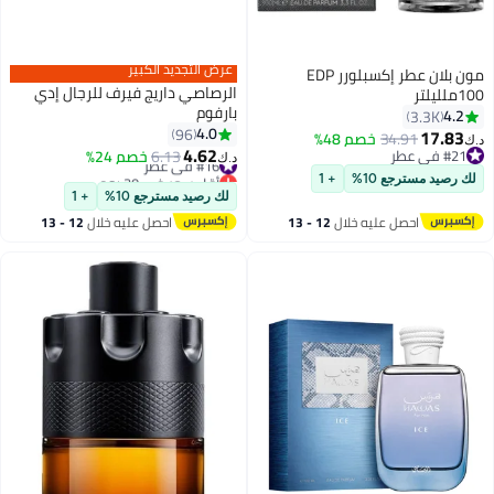
عرض التجديد الكبير
مون بلان عطر إكسبلورر EDP
الرصاصي داريج فيرف للرجال إدي
100ملليلتر
بارفوم
4.2
3.3K
4.0
96
17.83
34.91
خصم 48%
د.ك‏
4.62
#21 في عطر
#16 في عطر
6.13
خصم 24%
د.ك‏
#21 في عطر
أقل سعر في 30 يوم
لك رصيد مسترجع 10%
+ 1
#16 في عطر
لك رصيد مسترجع 10%
+ 1
احصل عليه خلال
12 - 13
احصل عليه خلال
12 - 13
اغسطس
اغسطس