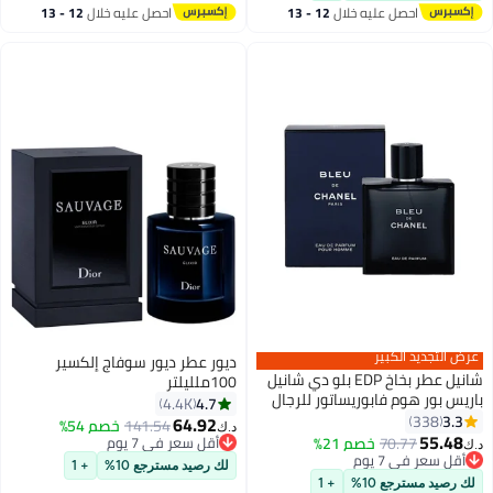
احصل عليه خلال
12 - 13
احصل عليه خلال
12 - 13
اغسطس
اغسطس
عرض التجديد الكبير
ديور عطر ديور سوفاج إلكسير
شانيل عطر بخاخ EDP بلو دي شانيل
100ملليلتر
باريس بور هوم فابوريساتور للرجال
4.7
4.4K
100ملليلتر
3.3
338
64.92
141.54
خصم 54%
د.ك‏
55.48
70.77
خصم 21%
أقل سعر في 7 يوم
د.ك‏
أقل سعر في 7 يوم
أقل سعر في 7 يوم
لك رصيد مسترجع 10%
+ 1
أقل سعر في 7 يوم
لك رصيد مسترجع 10%
+ 1