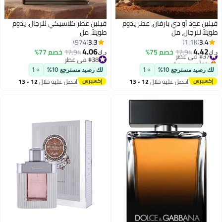
فيلين عود أو دي بارفان، عطر يدوم
فيلين عطر كلاسيكي للرجال، يدوم
طويلاً للرجال، مل
طويلاً، مل
3.3
3.4
974
1.1K
4.06
4.42
#37 في عطر
17.94
خصم 75%
17.94
خصم 77%
د.ك‏
د.ك‏
بتخلّص بسرعة
#38 في عطر
#37 في عطر
#38 في عطر
لك رصيد مسترجع 10%
+ 1
لك رصيد مسترجع 10%
+ 1
احصل عليه خلال
12 - 13
احصل عليه خلال
12 - 13
اغسطس
اغسطس