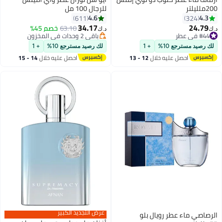
200ملليلتر
للرجال 100 مل
4.6
4.3
611
324
34.17
24.79
63.10
خصم 45%
د.ك‏
د.ك‏
#44 في عطر
باقي 2 وحدات في المخزون
#44 في عطر
باقي 2 وحدات في المخزون
لك رصيد مسترجع 10%
+ 1
لك رصيد مسترجع 10%
+ 1
احصل عليه خلال
12 - 13
احصل عليه خلال
14 - 15
اغسطس
اغسطس
عرض التجديد الكبير
الرصاصي ماء عطر رويال بلو