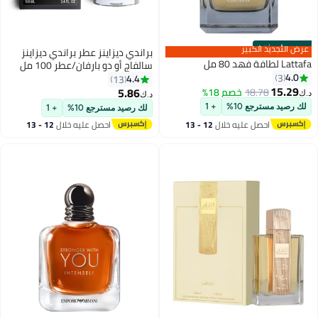
حصري على نون
عرض التجديد الكبير
براندي ديزاينز عطر براندي ديزاينز
Lattafa لطافة فهد 80 مل
سالفاج أو دو بارفان/عطر 100 مل
4.0
3
من إليجانت فراجرانس للرجال-
4.4
13
15.29
5.86
18.78
خصم 18%
د.ك‏
د.ك‏
لك رصيد مسترجع 10%
+ 1
لك رصيد مسترجع 10%
+ 1
احصل عليه خلال
12 - 13
احصل عليه خلال
12 - 13
اغسطس
اغسطس