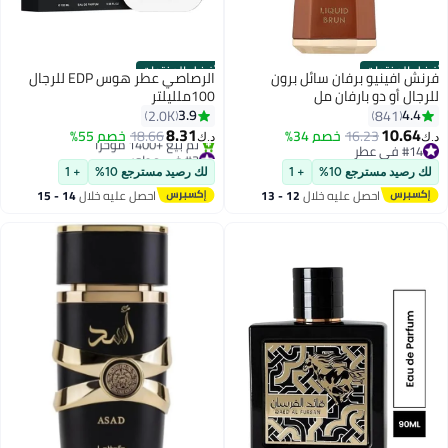
أفضل المنتجات
أفضل المنتجات
فرنش افينيو برفان سائل برون
الرصاصي عطر هوس EDP للرجال
للرجال أو دو بارفان مل
100ملليلتر
3.9
4.4
2.0K
841
8.31
10.64
16.23
خصم 34%
18.66
خصم 55%
د.ك‏
د.ك‏
#14 في عطر
#3 في عطور
#14 في عطر
بتخلّص بسرعة
لك رصيد مسترجع 10%
+ 1
لك رصيد مسترجع 10%
+ 1
تم بيع +1400 مؤخرًا
احصل عليه خلال
12 - 13
احصل عليه خلال
14 - 15
#3 في عطور
اغسطس
اغسطس