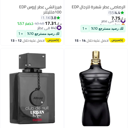
الرصاصي عطر شهرة للرجال EDP
فيرزاتشي عطر إروس EDP
100ملليلتر
4.4
55
7.75
3.8
1.1K
#33 في عطر
د.ك‏
17.31
بتخلّص بسرعة
40.48
خصم 57%
د.ك‏
#33 في عطر
#40 في عطر
لك رصيد مسترجع 10%
+ 1
#40 في عطر
لك رصيد مسترجع 10%
+ 1
احصل عليه خلال
14 - 15
احصل عليه خلال
12 - 13
اغسطس
اغسطس