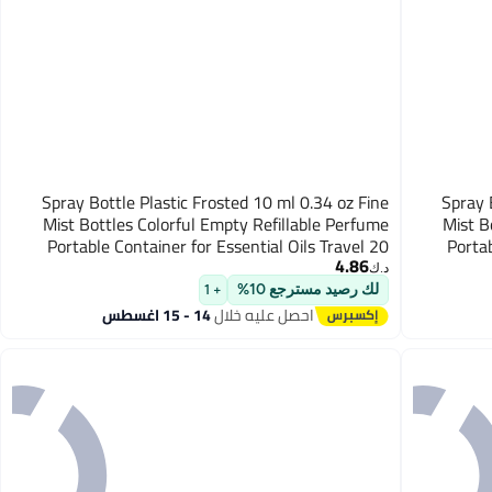
Spray Bottle Plastic Frosted 10 ml 0.34 oz Fine
Spray 
Mist Bottles Colorful Empty Refillable Perfume
Mist B
Portable Container for Essential Oils Travel 20
Portab
4.86
Pieces
د.ك‏
لك رصيد مسترجع 10%
+ 1
احصل عليه خلال
14 - 15 اغسطس