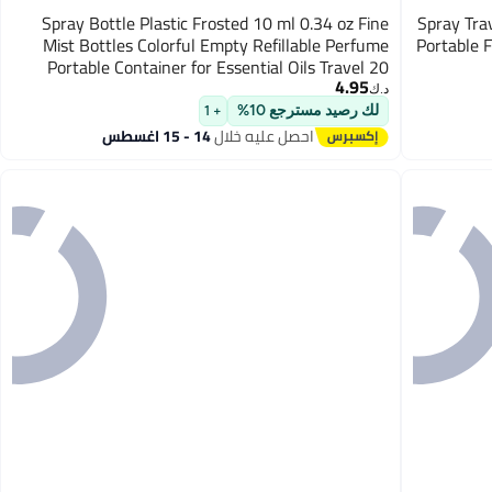
Spray Bottle Plastic Frosted 10 ml 0.34 oz Fine
Spray Tra
Mist Bottles Colorful Empty Refillable Perfume
Portable F
Portable Container for Essential Oils Travel 20
4.95
Pieces
د.ك‏
لك رصيد مسترجع 10%
+ 1
احصل عليه خلال
14 - 15 اغسطس