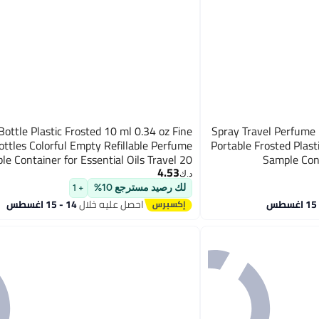
Bottle Plastic Frosted 10 ml 0.34 oz Fine
Spray Travel Perfume 
ottles Colorful Empty Refillable Perfume
Portable Frosted Plast
le Container for Essential Oils Travel 20
Sample Cont
4.53
Pieces
د.ك‏
لك رصيد مسترجع 10%
+ 1
احصل عليه خلال
14 - 15 اغسطس