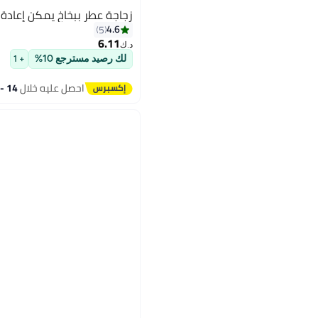
زجاجة عطر ببخاخ يمكن إعادة ملئها 6
4.6
5
6.11
د.ك‏
لك رصيد مسترجع 10%
+ 1
احصل عليه خلال
14 - 15 اغسطس