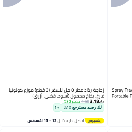
Spray Tra
زجاجة رذاذ عطر 8 مل للسفر (3 قطع) موزع كولونيا
Portable F
فارغ، بخاخ محمول (أسود، فضي، أزرق)
3.18
4.60
خصم 30%
د.ك‏
لك رصيد مسترجع 10%
+ 1
احصل عليه خلال
12 - 13 اغسطس