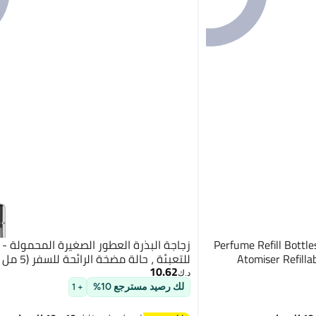
Perfume Refill Bottl
زجاجة البذرة العطور الصغيرة المحمولة - ر
Atomiser Refillab
للتعبئة ، حالة مضخة الرائحة للسفر (5 مل ، 4 حزمة)
10.62
د.ك‏
لك رصيد مسترجع 10%
+ 1