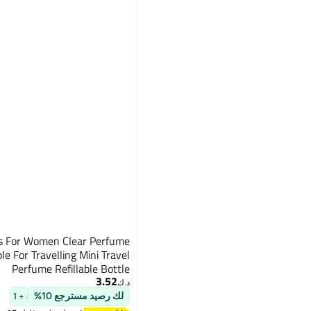
es For Women Clear Perfume
le For Travelling Mini Travel
Perfume Refillable Bottle
3.52
د.ك‏
لك رصيد مسترجع 10%
+ 1