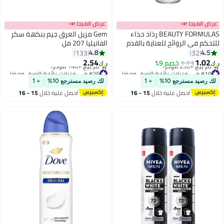
عرض الميجا 📣
عرض الميجا 📣
BEAUTY FORMULAS رذاذ حذاء
Gem مزيل العرق جيم بنكهة سكر
للتحكم في الروائح للعناية بالقدم
الفانيليا 207 مل
4.8
4.5
133
32
2.54
1.02
1.13
خصم 9%
د.ك‏
د.ك‏
#19 في مزيلات رائحة العرق ومضادات التعرق
#25 في مزيلات رائحة العرق ومضادات التعرق
أقل سعر في 30 يوم
أقل سعر في 7 يوم
لك رصيد مسترجع 10%
+ 1
لك رصيد مسترجع 10%
+ 1
تم بيع +230 مؤخرًا
تم بيع +140 مؤخرًا
احصل عليه خلال
15 - 16
احصل عليه خلال
15 - 16
#19 في مزيلات رائحة العرق ومضادات التعرق
#25 في مزيلات رائحة العرق ومضادات التعرق
اغسطس
اغسطس