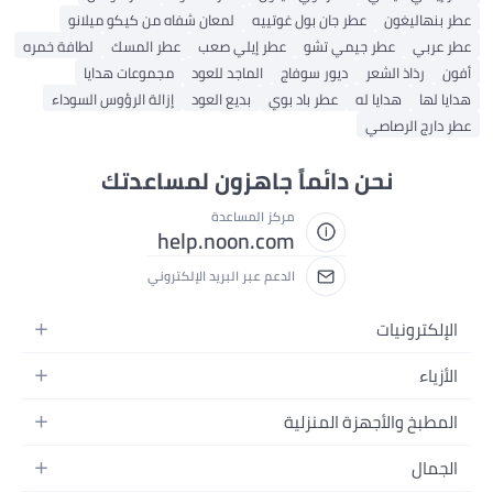
عطر بنهاليغون
عطر جان بول غوتييه
لمعان شفاه من كيكو ميلانو
عطر عربي
عطر جيمي تشو
عطر إيلي صعب
عطر المسك
لطافة خمره
أفون
رذاذ الشعر
ديور سوفاج
الماجد للعود
مجموعات هدايا
هدايا لها
هدايا له
عطر باد بوي
بديع العود
إزالة الرؤوس السوداء
عطر دارج الرصاصي
نحن دائماً جاهزون لمساعدتك
مركز المساعدة
help.noon.com
الدعم عبر البريد الإلكتروني
الإلكترونيات
الجوالات
الأزياء
التابلت
أزياء نسائية
المطبخ والأجهزة المنزلية
اللابتوبات
أزياء رجالية
الحمام
الأجهزة المنزلية
الجمال
أزياء البنات
ديكور البيت