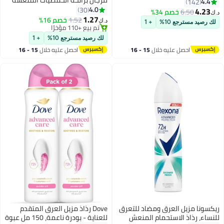
4.4
142
للغاية
4.0
30
4.23
6.50
خصم 34%
د.ك‏
1.27
1.52
خصم 16%
د.ك‏
لك رصيد مسترجع 10%
+ 1
تم بيع +110 مؤخرًا
تم بيع +110 مؤخرًا
لك رصيد مسترجع 10%
+ 1
احصل عليه خلال
15 - 16
احصل عليه خلال
15 - 16
اغسطس
اغسطس
ريكسونا مزيل العرق ومضاد للتعرق
Dove رذاذ مزيل العرق المتقدم
للنساء، رذاذ الاستحمام المنعش
للعناية - بودرة ناعمة، 150 مل عبوة
#29 في مزيلات رائحة العرق ومضادات التعرق