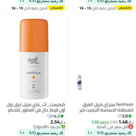
لك رصيد مسترجع 10%
+ 1
لك رصيد مسترجع 10%
+ 1
احصل عليه خلال
15 - 16
احصل عليه خلال
15 - 16
اغسطس
اغسطس
femfresh سبراي مزيل العرق
كيميست_أت_بلاي مزيل عرق رول
للمنطقة الحساسة ألتيميت كير
أون للإبط، خالٍ من العطور، للتحكم
أكتيف فريش 125 مل
في الرائحة | 40 مل
4.2
3.8
39
7
2.54
1.46
2.09
خصم 30%
د.ك‏
د.ك‏
أقل سعر في السنة
تم بيع +80 مؤخرًا
أقل سعر في السنة
تم بيع +80 مؤخرًا
لك رصيد مسترجع 10%
+ 1
لك رصيد مسترجع 10%
+ 1