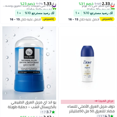
1.33
2.33
3.40
أقل سعر في 30 يوم
خصم 31%
1.74
خصم 23%
#45 في مزيلات رائحة العرق ومضادات التعرق
د.ك‏
د.ك‏
تم بيع +70 مؤخرًا
تم بيع +140 مؤخرًا
أقل سعر في 30 يوم
#45 في مزيلات رائحة العرق ومضادات التعرق
لك رصيد مسترجع 10%
+ 1
لك رصيد مسترجع 10%
+ 1
احصل عليه خلال
15 - 16
احصل عليه خلال
15 - 16
اغسطس
اغسطس
عرض الميجا 📣
يو اند اي مزيل العرق الطبيعي
دوف مزيل العرق الأصلي للنساء
بالكريستال الشب – حماية طويلة
مضاد للتعرق 50 مل 50ملليلتر
الأمد من الروائح بدون عطور أو مواد
3.7
17
4.3
337
كيميائية – 45 جم
2.12