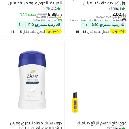
رول أون ديو جاف غير مرئي
العربية بالعود، عبوة من قطعتين
4.4
4.1
1.7K
10
6.38
2.02
10.97
بتخلّص بسرعة
خصم 41%
د.ك‏
د.ك‏
#43 في مزيلات رائحة العرق ومضادات التعرق
تم بيع +50 مؤخرًا
بتخلّص بسرعة
بتخلّص بسرعة
لك رصيد مسترجع 10%
+ 1
لك رصيد مسترجع 10%
+ 1
تم بيع +70 مؤخرًا
احصل عليه خلال
15 - 16
احصل عليه خلال
15 - 16
#43 في مزيلات رائحة العرق ومضادات التعرق
اغسطس
اغسطس
فوج بخاخ الجسم الرائع ديناميك
دوف ستيك مضاد للتعرق ومزيل
لرائحة العرق أوريجنال 40 g
4.4
223