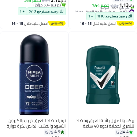
6.21
خصم 65%
د.ك‏
1.13
2.02
خصم 44%
تم بيع +50 مؤخرًا
د.ك‏
#24 في مزيلات رائحة العرق ومضادات التعرق
تم بيع +50 مؤخرًا
لك رصيد مسترجع 10%
+ 1
أقل سعر في 7 يوم
لك رصيد مسترجع 10%
+ 1
تم بيع +160 مؤخرًا
احصل عليه خلال
15 - 16
احصل عليه خلال
15 - 16
#24 في مزيلات رائحة العرق ومضادات التعرق
اغسطس
اغسطس
ريكسونا مزيل رائحة العرق ومضاد
نيفيا مضاد للتعرق دييب بالكربون
للتعرق لحماية تدوم 48 ساعة
الأسود والخشب الداكن بكرة دوارة
ومضاد للبكتيريا + غير مرئي للحفاظ
وتركيبة مضادة للبكتيريا للرجال
4.5
4.4
979
22
على الانتعاش والجفاف للرجال
50ملليلتر