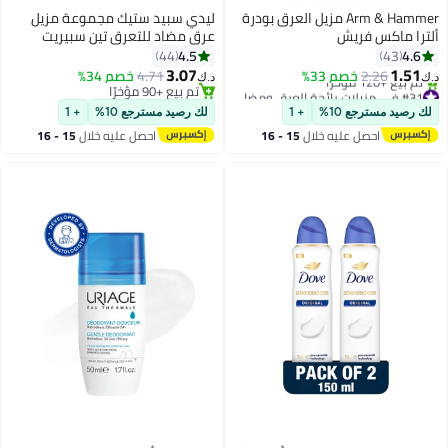
Arm & Hammer مزيل العرق بودرة
ليدي سبيد ستيك مجموعة مزيل
ألترا ماكس فريش
عرق مضاد للتعرق تين سبيريت
بالفراولة الحلوة، من قطعتين
4.5
4.6
44
43
65جرام
3.07
1.51
2.26
خصم 33%
4.71
خصم 34%
د.ك‏
د.ك‏
#31 في مزيلات رائحة العرق ومضادات التعرق
تم بيع +90 مؤخرًا
أقل سعر في 30 يوم
تم بيع +90 مؤخرًا
لك رصيد مسترجع 10%
+ 1
لك رصيد مسترجع 10%
+ 1
تم بيع +120 مؤخرًا
احصل عليه خلال
15 - 16
احصل عليه خلال
15 - 16
#31 في مزيلات رائحة العرق ومضادات التعرق
اغسطس
اغسطس