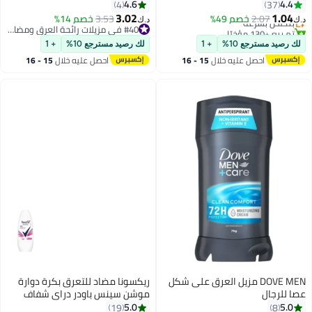
من 2
4.6
4.4
4
37
أقل سعر في 30 يوم
3.02
1.04
2.07
بتخلّص بسرعة
خصم 49%
3.53
خصم 14%
د.ك‏
د.ك‏
تم بيع +130 مؤخرًا
#40 في مزيلات رائحة العرق ومضادات التعرق
#29 في مزيلات رائحة العرق ومضادات التعرق
#40 في مزيلات رائحة العرق ومضادات التعرق
لك رصيد مسترجع 10%
+ 1
لك رصيد مسترجع 10%
+ 1
احصل عليه خلال
15 - 16
احصل عليه خلال
15 - 16
اغسطس
اغسطس
DOVE MEN مزيل العرق على شكل
ريكسونا مضاد للتعرق بكرة دوارة
عصا للرجال
موشن سينس باودر دراي شفاف
50ملليلتر
5.0
5.0
19
8