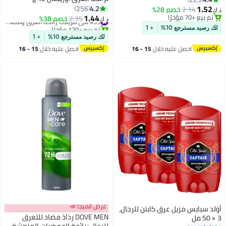
1.52
4.2
256
2.14
خصم 28%
د.ك‏
1.44
تم بيع +70 مؤخرًا
2.35
خصم 38%
#33 في مزيلات رائحة العرق ومضادات التعرق
د.ك‏
تم بيع +70 مؤخرًا
تم بيع +170 مؤخرًا
لك رصيد مسترجع 10%
+ 1
#33 في مزيلات رائحة العرق ومضادات التعرق
لك رصيد مسترجع 10%
+ 1
احصل عليه خلال
15 - 16
احصل عليه خلال
15 - 16
اغسطس
اغسطس
عرض الميجا 📣
أولد سبايس مزيل عرق كابتن للرجال،
DOVE MEN رذاذ مضاد للتعرق
3 × 50 مل
للرجال برائحة الحمضيات المنعشة