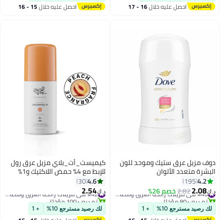
احصل عليه خلال
16 - 17
احصل عليه خلال
15 - 16
اغسطس
اغسطس
دوف مزيل عرق ستيك وموحد للون
كيميست_أت_بلاي مزيل عرق رول
البشرة متعدد الألوان
للإبط مع 4% حمض اللاكتيك و1%
حمض الماندليك، يمنع الرائحة،
4.6
4.2
30
195
يساعد على تبييض البشرة وتفتيحها،
2.54
2.08
2.82
خصم 26%
#46 في مزيلات رائحة العرق ومضادات التعرق
#42 في مزيلات رائحة العرق ومضادات التعرق
د.ك‏
د.ك‏
يقتل البكتيريا ويقشرها، برائحة الخوخ
تم بيع +80 مؤخرًا
تم بيع +100 مؤخرًا
#46 في مزيلات رائحة العرق ومضادات التعرق
تدوم طويلاً، خالٍ من الكحول
#42 في مزيلات رائحة العرق ومضادات التعرق
لك رصيد مسترجع 10%
+ 1
لك رصيد مسترجع 10%
+ 1
والألمنيوم، 40 مل