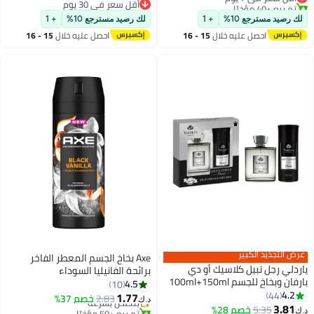
تم بيع +40 مؤخرًا
أقل سعر في 30 يوم
أقل سعر في 7 يوم
أقل سعر في 30 يوم
لك رصيد مسترجع 10%
+ 1
لك رصيد مسترجع 10%
+ 1
احصل عليه خلال
15 - 16
احصل عليه خلال
15 - 16
اغسطس
اغسطس
عرض التجديد الكبير
Axe بخاخ الجسم المعطر الفاخر
ياردلي رجل نبيل كلاسيك أو دي
برائحة الفانيليا السوداء
بارفان وبخاخ للجسم 100ml+150ml
4.5
10
Pack of 2
4.2
44
1.77
2.83
بتخلّص بسرعة
خصم 37%
د.ك‏
3.81
5.35
خصم 28%
تم بيع +50 مؤخرًا
د.ك‏