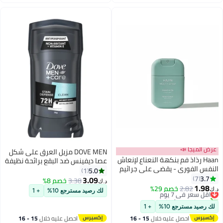
اغسطس
اغسطس
عرض الميجا 📣
DOVE MEN مزيل العرق على شكل
Haan رذاذ فم بنكهة النعناع لإنعاش
عصا ديفينس ضد البقع برائحة نظيفة
النفس الفوري - يقضي على جراثيم
5.0
1
رائحة الفم الكريهة، ويترك إحساسًا
3.7
7
3.09
3.38
خصم 8%
د.ك‏
بالبرودة والنظافة (20 مل)
1.98
2.82
أقل سعر في 7 يوم
خصم 29%
د.ك‏
لك رصيد مسترجع 10%
+ 1
تم بيع +60 مؤخرًا
أقل سعر في 7 يوم
لك رصيد مسترجع 10%
+ 1
احصل عليه خلال
15 - 16
احصل عليه خلال
15 - 16