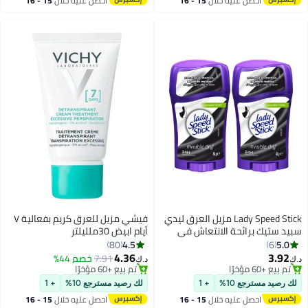
احصل عليه خلال
15 - 16
احصل عليه خلال
15 - 16
اغسطس
اغسطس
Lady Speed Stick مزيل العرق ليدي
فيشي مزيل للعرق كريم بفعالية ٧
سبيد ستيك برائحة الانتعاش في
أيام ابيض 30ملليلتر
الحمام - عبوة من 2
4.5
5.0
80
6
4.36
3.92
7.91
خصم 44%
د.ك‏
د.ك‏
تم بيع +60 مؤخرًا
تم بيع +60 مؤخرًا
تم بيع +60 مؤخرًا
تم بيع +60 مؤخرًا
لك رصيد مسترجع 10%
+ 1
لك رصيد مسترجع 10%
+ 1
احصل عليه خلال
15 - 16
احصل عليه خلال
15 - 16