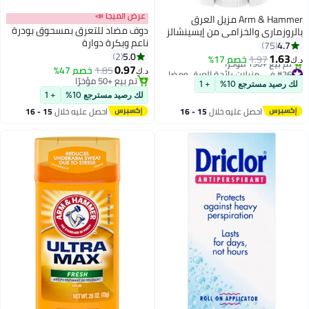
عرض الميجا 📣
Arm & Hammer مزيل العرق
دوف مضاد للتعرق بمسحوق بودرة
بالروزماري والخزامى من إيسينشالز
ناعم وبكرة دوارة
4.7
75
5.0
2
1.63
1.97
خصم 17%
د.ك‏
0.97
#26 في مزيلات رائحة العرق ومضادات التعرق
1.85
خصم 47%
د.ك‏
أقل سعر في 7 يوم
تم بيع +50 مؤخرًا
لك رصيد مسترجع 10%
+ 1
تم بيع +190 مؤخرًا
تم بيع +50 مؤخرًا
لك رصيد مسترجع 10%
+ 1
#26 في مزيلات رائحة العرق ومضادات التعرق
احصل عليه خلال
15 - 16
احصل عليه خلال
15 - 16
اغسطس
اغسطس