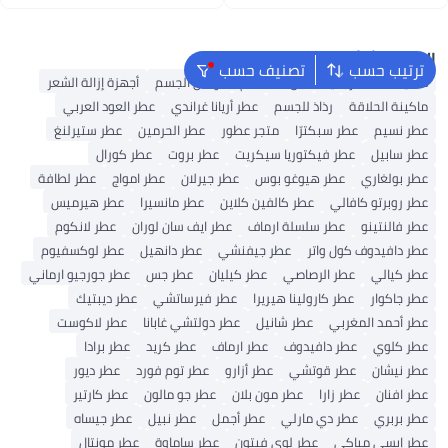
اغسطس
اغسطس
البحث الشائع
ترتيب حسب
تصنيف حسب
ماكينة حلاقة رجالية
جل استحمام
لوشن الجسم
أجهزة إزالة الشعر
ماكينة الحلاقة
رذاذ للجسم
عطر أريانا غراندي
عطر العود العربي
عطر نسيم
عطر سبكترّا
متجر عطور
عطر الحرمين
عطر ستيرلنغ
عطر سابيل
عطر فيكتوريا سيكريت
عطر بروت
عطر كورال
عطر بولغاري
عطر هيوغو بوس
عطر جيرلان
عطر امواج
عطر لطافة
عطر روبرتو كافالي
عطر كالفين كلاين
عطر مانسيرا
عطر هيرميس
عطر فالنتينو
عطر سلسلة ارماف
عطر ايف سان لوران
عطر لانكوم
عطر دافيدوف كول واتر
عطر جيفنشي
عطر دانهيل
عطر لوكسفيوم
عطر كيالي
عطر الرصاصي
عطر كيليان
عطر جس
عطر جورجيو ارماني
عطر جاكوار
عطر كارولينا هيريرا
عطر فيرساتشي
عطر ديبتيك
عطر أحمد المغربي
عطر شانيل
عطر دولتشي غابانا
عطر لاكوست
عطر كلوي
عطر دافيدوف
عطر ارماف
عطر كريد
عطر برادا
عطر نيشان
عطر قوتشي
عطر أزارو
عطر توم فورد
عطر ديور
عطر افنان
عطر زارا
عطر مون بلان
عطر جو مالون
عطر كارتير
عطر بربري
عطر دي مارلي
عطر أجمل
عطر نبيل
عطر جيساه
عطر إيسي مياكي
عطر لوي فيتون
عطر ساماوة
عطر مونتال