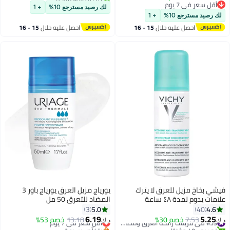
أقل سعر في 7 يوم
بتخلّص بسرعة
لك رصيد مسترجع 10%
+ 1
أقل سعر في 7 يوم
لك رصيد مسترجع 10%
+ 1
احصل عليه خلال
15 - 16
احصل عليه خلال
15 - 16
اغسطس
اغسطس
فيشي بخاخ مزيل للعرق لا يترك
يورياج مزيل العرق يورياج باور 3
علامات يدوم لمدة ٤٨ ساعة
المضاد للتعرق 50 مل
125ملليلتر
5.0
4.6
3
40
6.19
5.25
7.53
خصم 30%
#39 في مزيلات رائحة العرق ومضادات التعرق
13.18
أقل سعر في 7 يوم
خصم 53%
د.ك‏
د.ك‏
تم بيع +40 مؤخرًا
بتخلّص بسرعة