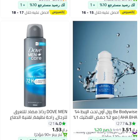
#39 في مزيلات رائحة العرق ومضادات التعرق
أقل سعر في 7 يوم
لك رصيد مسترجع 10%
+ 1
لك رصيد مسترجع 10%
+ 1
احصل عليه خلال
15 - 16
احصل عليه خلال
17 - 18
اغسطس
اغسطس
Be Bodywise رول أون تحت الإبط 4%
DOVE MEN رذاذ مضاد للتعرق
AHA BHA | مع 2% حمض اللاكتيك 1%
للرجال، راحة نظيفة، تقنية الدفاع
حمض الماندليك 1% حمض
الثلاثي
4.0
4.3
21
277
الساليسيليك | يمنع الرائحة ويقلل من
1.53
3.51
4.41
خصم 20%
#17 في مزيلات رائحة العرق ومضادات التعرق
د.ك‏
د.ك‏
التصبغ
تم بيع +120 مؤخرًا
تم بيع +90 مؤخرًا
#17 في مزيلات رائحة العرق ومضادات التعرق
تم بيع +90 مؤخرًا