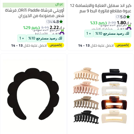
عرض
كير اند سمايل العناية والابتسامة 12
أوريتي فرشاة ORiTi Paddle، فرشاة
عبوة مقاطع فاتورة البط 9 سم
شعر، مصنوعة من الخيزران
مقاطع تجعيد التمساح المعدني
5.0
7
الطبيعي النقي، بدون طلاء، تدلك
4.8
المقاوم للصدأ مع ثقوب لتصفيف
34
1.80
2.70
خصم 33%
د.ك‏
فروة الرأس أثناء تمشيط الشعر
2.22
الشعر تلوين الشعر فضي
#13 في مشابك الشعر
3.15
خصم 29%
د.ك‏
لتعزيز الدورة الدموية ومنع
أقل سعر في 30 يوم
#7 في الأمشاط
لك رصيد مسترجع 10%
+ 1
تم بيع +20 مؤخرًا
أقل سعر في 30 يوم
الكهرباء الساكنة
لك رصيد مسترجع 10%
+ 1
#13 في مشابك الشعر
تم بيع +20 مؤخرًا
احصل عليه خلال
13 - 14
احصل عليه خلال
13 - 14
#7 في الأمشاط
اغسطس
اغسطس