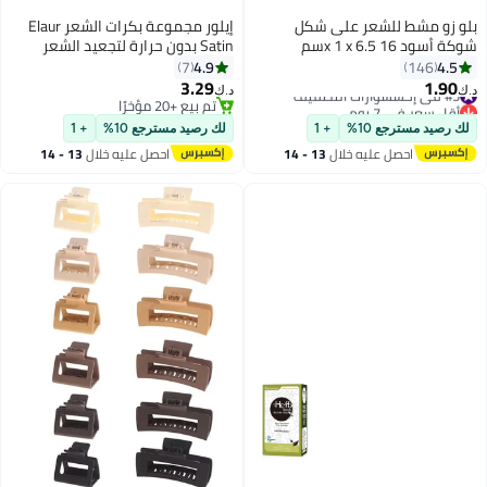
بلو زو مشط للشعر على شكل
إيلور مجموعة بكرات الشعر Elaur
شوكة أسود 16 x 1 x 6.5سم
Satin بدون حرارة لتجعيد الشعر
بدون حرارة | أدوات تجعيد الشعر
4.9
4.5
7
146
بدون حرارة طوال الليل للنوم | عصابة
3.29
1.90
#5 في إكسسوارات التصفيف
د.ك‏
د.ك‏
رأس لتجعيد الشعر للشعر القصير
أقل سعر في 7 يوم
تم بيع +20 مؤخرًا
#5 في إكسسوارات التصفيف
تم بيع +20 مؤخرًا
والطويل | أداة تجعيد الشعر
لك رصيد مسترجع 10%
+ 1
لك رصيد مسترجع 10%
+ 1
(ميتاليك)
احصل عليه خلال
13 - 14
احصل عليه خلال
13 - 14
اغسطس
اغسطس