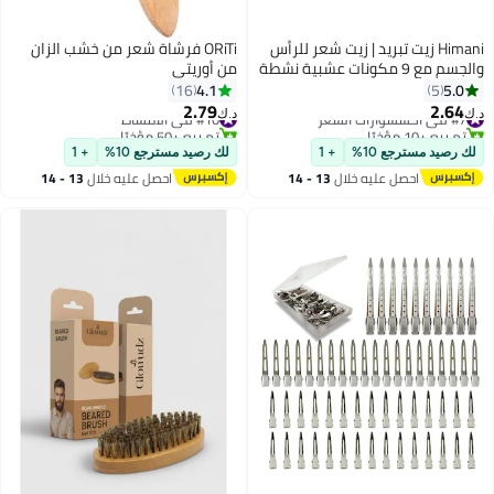
Himani زيت تبريد | زيت شعر للرأس
ORiTi فرشاة شعر من خشب الزان
والجسم مع 9 مكونات عشبية نشطة
من أوريتي
| تركيبة تبريد واسترخاء فورية
4.1
5.0
16
5
لتخفيف التوتر | مناسبة لجميع أنواع
2.79
2.64
#7 في اكسسوارات الشعر
#10 في الأمشاط
د.ك‏
د.ك‏
الشعر
تم بيع +10 مؤخرًا
تم بيع +50 مؤخرًا
#7 في اكسسوارات الشعر
#10 في الأمشاط
لك رصيد مسترجع 10%
+ 1
لك رصيد مسترجع 10%
+ 1
احصل عليه خلال
13 - 14
احصل عليه خلال
13 - 14
اغسطس
اغسطس