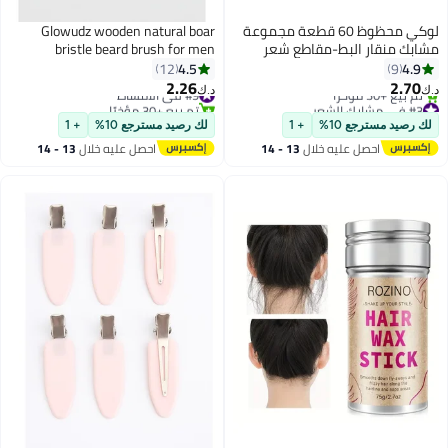
لوكي محظوظ 60 قطعة مجموعة
Glowudz wooden natural boar
مشابك منقار البط-مقاطع شعر
bristle beard brush for men
معدنية عالية الجودة ، مشابك
4.5
4.9
12
9
تقطيع التمساح شديدة التحمل (3
2.26
2.70
#9 في الأمشاط
د.ك‏
د.ك‏
أحجام) مع صندوق تخزين / قبضة
#3 في مشابك الشعر
تم بيع +30 مؤخرًا
أقل سعر في 7 يوم
عدم الانزلاق للشعر الكثيف
#9 في الأمشاط
لك رصيد مسترجع 10%
+ 1
لك رصيد مسترجع 10%
+ 1
تم بيع +30 مؤخرًا
والصالون والتصميم المنزلي
احصل عليه خلال
13 - 14
احصل عليه خلال
13 - 14
#3 في مشابك الشعر
اغسطس
اغسطس