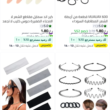
VIUAUAX 600 قطعة من أربطة
كير اند سمايل مقاطع الشعر لا
الشعر المطاطية السوداء
الانحناء الضفيرة دبوس كليب لا تجعد
مقاطع الشعر للماكياج
5.0
5.0
3
13
1.80
1.80
#4 في إكسسوارات الشعر
3.78
خصم 52%
#2 في مشابك الشعر
د.ك‏
د.ك‏
تم بيع +80 مؤخرًا
تم بيع +30 مؤخرًا
#4 في إكسسوارات الشعر
#2 في مشابك الشعر
لك رصيد مسترجع 10%
+ 1
لك رصيد مسترجع 10%
+ 1
احصل عليه خلال
13 - 14
احصل عليه خلال
13 - 14
اغسطس
اغسطس