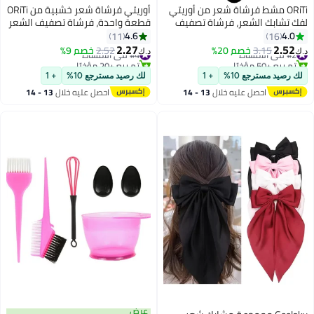
ORiTi مشط فرشاة شعر من أوريتي
أوريتي فرشاة شعر خشبية من ORiTi
لفك تشابك الشعر، فرشاة تصفيف
قطعة واحدة، فرشاة تصفيف الشعر
الشعر للنساء، فرشاة شعر للشعر
بالكيراتين، مشط سبا مضاد للكهرباء
4.6
4.0
11
16
الناعم، مشط تدليك، فرشاة شعر
الساكنة، أدوات تصفيف الشعر
2.27
2.52
#2 في الأمشاط
3.15
خصم 20%
#4 في الأمشاط
2.52
خصم 9%
د.ك‏
د.ك‏
بالقش، فرشاة شعر بفتحات تهوية
تم بيع +50 مؤخرًا
تم بيع +20 مؤخرًا
#2 في الأمشاط
#4 في الأمشاط
لك رصيد مسترجع 10%
+ 1
لك رصيد مسترجع 10%
+ 1
احصل عليه خلال
13 - 14
احصل عليه خلال
13 - 14
اغسطس
اغسطس
عرض