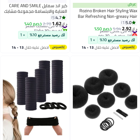
عرض
كير اند سمايل CARE AND SMILE
Rozino Broken Hair Styling Wax
العناية والابتسامة مجموعة مشابك
Bar Refreshing Non-greasy Hair
الشعر بدون ثني بجودة الصالون - 6
4.7
5
Styling Wax Stick Natural Extract
5.0
1
قطع ، تصفيف خالي من التجعد
1.62
#10 في مشابك الشعر
2.70
خصم 40%
د.ك‏
Wax Bar Suitable For All Hair Types
2.92
للنساء والفتيات
#2 في عصي الشعر
5.94
خصم 50%
تم بيع +30 مؤخرًا
د.ك‏
أقل سعر في 30 يوم
#10 في مشابك الشعر
لك رصيد مسترجع 10%
+ 1
#2 في عصي الشعر
لك رصيد مسترجع 10%
+ 1
احصل عليه خلال
13 - 14
احصل عليه خلال
13 - 14
اغسطس
اغسطس