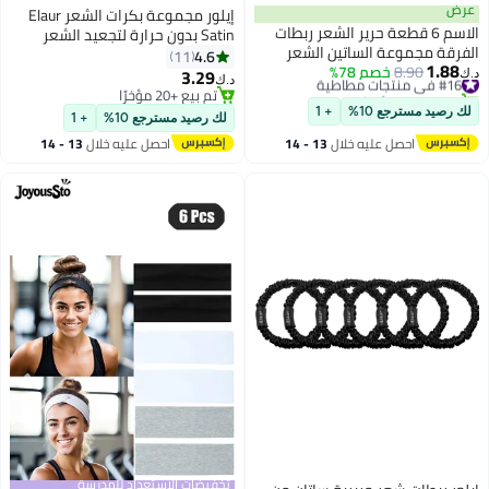
عرض
إيلور مجموعة بكرات الشعر Elaur
الاسم 6 قطعة حرير الشعر ربطات
Satin بدون حرارة لتجعيد الشعر
الفرقة مجموعة الساتين الشعر
بدون حرارة | أدوات تجعيد الشعر
4.6
11
1.88
#16 في منتجات مطاطية
8.90
خصم 78%
Scrunchies متعددة الألوان للبنات
بدون حرارة طوال الليل للنوم | عصابة
3.29
د.ك‏
د.ك‏
تم بيع +10 مؤخرًا
النساء
رأس لتجعيد الشعر للشعر القصير
تم بيع +20 مؤخرًا
#16 في منتجات مطاطية
تم بيع +20 مؤخرًا
والطويل | أداة تجعيد الشعر (لؤلؤي)
لك رصيد مسترجع 10%
+ 1
لك رصيد مسترجع 10%
+ 1
احصل عليه خلال
13 - 14
احصل عليه خلال
13 - 14
اغسطس
اغسطس
تخفيضات الاستعداد للمدرسة