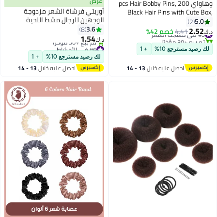
عرض
وهاواي 200 pcs Hair Bobby Pins,
أوريتي فرشاة الشعر مزدوجة
Black Hair Pins with Cute Box,
الوجهين للرجال مشط اللحية
Great for All Hair Types Girls
5.0
2
النايلون مشط تصفيف الشعر صالون
3.6
8
Women Hair Accessories
2.52
#5 في مشابك الشعر
4.41
خصم 42%
د.ك‏
الحلاقة المنزلية
1.54
تم بيع +30 مؤخرًا
د.ك‏
#5 في مشابك الشعر
#6 في الأمشاط
لك رصيد مسترجع 10%
+ 1
أقل سعر في 30 يوم
لك رصيد مسترجع 10%
+ 1
تم بيع +30 مؤخرًا
احصل عليه خلال
13 - 14
احصل عليه خلال
13 - 14
#6 في الأمشاط
اغسطس
اغسطس