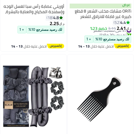
عرض
أوريتي عصابة رأس سبا لغسل الوجه
ORiTi مشابك مخلب الشعر 8 قطع
وإسفنجة المكياج والعناية بالبشرة،
كبيرة غير قابلة للانزلاق للشعر
عصابة رأس على شكل فقاعات -
4.8
18
الطويل السميك
4.4
52
أسود
2.25
د.ك‏
2.41
#7 في مشابك الشعر
3.15
خصم 23%
د.ك‏
لك رصيد مسترجع 10%
+ 1
تم بيع +20 مؤخرًا
#7 في مشابك الشعر
لك رصيد مسترجع 10%
+ 1
احصل عليه خلال
13 - 14
احصل عليه خلال
13 - 14
اغسطس
اغسطس