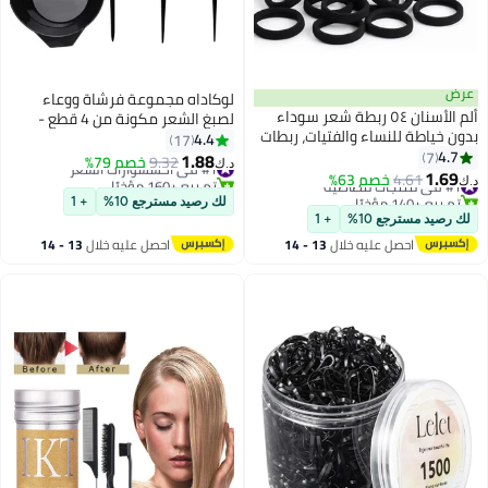
عرض
لوكاداه مجموعة فرشاة ووعاء
ألم الأسنان ٥٤ ربطة شعر سوداء
لصبغ الشعر مكونة من 4 قطع -
بدون خياطة للنساء والفتيات، ربطات
وعاء خلط ألوان الشعر مع فرشاة
4.4
17
شعر مطاطية ناعمة قابلة للتمدد،
4.7
7
تلوين، وفرشاة توزيع، ومشط تلوين،
1.88
#1 في اكسسوارات الشعر
9.32
خصم 79%
د.ك‏
ربطات شعر سميكة مطاطية بدون
1.69
أدوات صبغ شعر احترافية للاستخدام
#1 في منتجات مطاطية
4.61
خصم 63%
تم بيع +160 مؤخرًا
د.ك‏
ألم، حامل ذيل حصان بدون تلف
تم بيع +140 مؤخرًا
#1 في اكسسوارات الشعر
المنزلي، لتلوين الشعر، وتفتيحه،
لك رصيد مسترجع 10%
+ 1
#1 في منتجات مطاطية
لضفائر تدوم طويلاً، ربطات شعر
وتبييضه، وتغطية الجذور
لك رصيد مسترجع 10%
+ 1
قطنية، مثالية للشعر المتوسط ​​
احصل عليه خلال
13 - 14
احصل عليه خلال
13 - 14
والكثيف والخفيف، إكسسوارات شعر
اغسطس
اغسطس
قوية للاستخدام اليومي