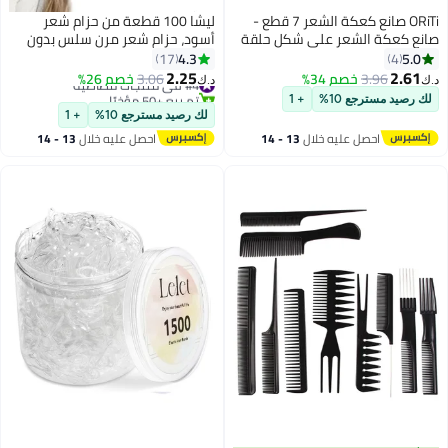
ORiTi صانع كعكة الشعر 7 قطع -
ليشا 100 قطعة من حزام شعر
صانع كعكة الشعر على شكل حلقة
أسود، حزام شعر مرن سلس بدون
مع 5 أربطة شعر و 20 دبوس شعر
تجاعيد لا تلف الشعر السميك، مشبك
4.3
5.0
17
4
أسود
ذيل حصان للنساء والبنات والأطفال
2.25
2.61
3.96
خصم 34%
#4 في منتجات مطاطية
3.06
خصم 26%
د.ك‏
د.ك‏
الرجال، حزام شعر، حلقة شعر
تم بيع +50 مؤخرًا
لك رصيد مسترجع 10%
+ 1
#4 في منتجات مطاطية
لك رصيد مسترجع 10%
+ 1
احصل عليه خلال
13 - 14
احصل عليه خلال
13 - 14
اغسطس
اغسطس