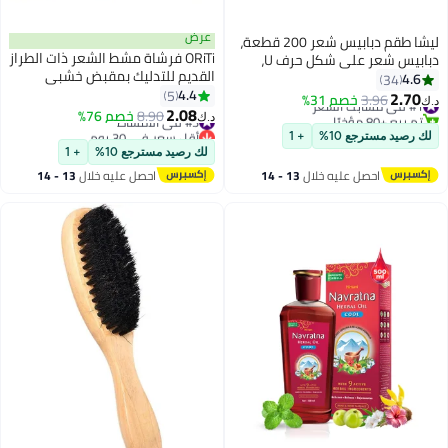
عرض
ليشا طقم دبابيس شعر 200 قطعة،
ORiTi فرشاة مشط الشعر ذات الطراز
دبابيس شعر على شكل حرف U،
القديم للتدليك بمقبض خشبي
دبابيس شعر على شكل حرف U
4.6
34
مثالية لشعر اللحية وتصفيف الشعر
4.4
هدايا للنساء والفتيات مع صندوق
5
2.70
#1 في مشابك الشعر
3.96
خصم 31%
د.ك‏
2.08
تخزين دبابيس تسريحات شعر الزفاف
تم بيع +80 مؤخرًا
#3 في الأمشاط
8.90
خصم 76%
د.ك‏
#1 في مشابك الشعر
(أسود)
أقل سعر في 30 يوم
لك رصيد مسترجع 10%
+ 1
#3 في الأمشاط
لك رصيد مسترجع 10%
+ 1
احصل عليه خلال
13 - 14
احصل عليه خلال
13 - 14
اغسطس
اغسطس