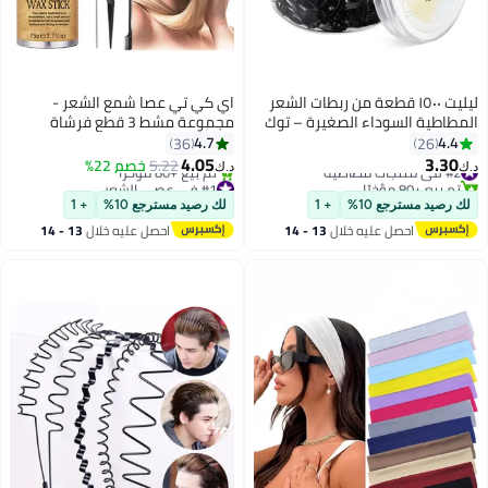
ليليت ١٥٠٠ قطعة من ربطات الشعر
اي كي تي عصا شمع الشعر -
المطاطية السوداء الصغيرة – توك
مجموعة مشط 3 قطع فرشاة
ناعمة للبنات والأطفال | لا تسحب
التحكم في الحافة عصا الشعر
4.7
4.4
36
26
الشعر | لطيفة ومتينة من البوليباند
البقعة عصا الشمع للشعر فرشاة
4.05
3.30
#2 في منتجات مطاطية
5.22
خصم 22%
د.ك‏
د.ك‏
الشعر الخشن للتطاير فرشاة إغاظة
تم بيع +80 مؤخرًا
#1 في عصي الشعر
#2 في منتجات مطاطية
أقل سعر في 30 يوم
لتصفيف الشعر لشعر الطفل والشعر
لك رصيد مسترجع 10%
+ 1
لك رصيد مسترجع 10%
+ 1
تم بيع +80 مؤخرًا
المتطاير وحافة الشعر المجعد
احصل عليه خلال
13 - 14
احصل عليه خلال
13 - 14
#1 في عصي الشعر
اغسطس
اغسطس