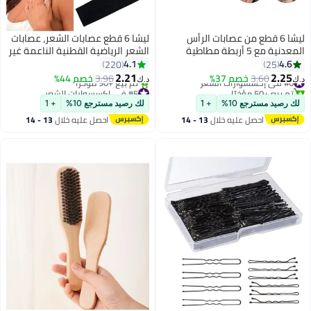
ليشا 6 قطع من عصابات الرأس
ليشا 6 قطع عصابات الشعر، عصابات
المعدنية مع 5 أربطة مطاطية
الشعر الرياضية القطنية الناعمة غير
للرجال والنساء عصابات الرأس
الانزلاق، عصابات الشعر الصيفية
4.1
4.6
220
25
العصرية، عصابات الشعر المتموجة
الرقيقة، عصابات الشعر القطنية
2.21
2.25
#6 في إكسسوارات الشعر
3.60
خصم 37%
3.96
خصم 44%
د.ك‏
د.ك‏
للجنسين عصابات الرأس الرياضية
الناعمة لليوغا، التمرن، الجري، ركوب
تم بيع +50 مؤخرًا
#5 في إكسسوارات الشعر
#6 في إكسسوارات الشعر
الخارجية إكسسوارات الشعر
أقل سعر في 30 يوم
الدراجات (أسود، رمادي، أبيض)
لك رصيد مسترجع 10%
+ 1
لك رصيد مسترجع 10%
+ 1
تم بيع +90 مؤخرًا
المطاطية البسيطة المانعة للانزلاق
احصل عليه خلال
13 - 14
احصل عليه خلال
13 - 14
#5 في إكسسوارات الشعر
اغسطس
اغسطس