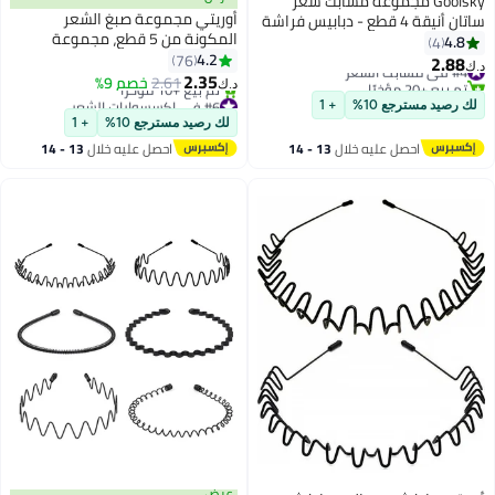
Goolsky مجموعة مشابك شعر
أوريتي مجموعة صبغ الشعر
ساتان أنيقة 4 قطع - دبابيس فراشة
المكونة من 5 قطع، مجموعة
كبيرة لطيفة باللون الأسود والأبيض
4.8
4
فرشاة ووعاء، الجانب الثاني
4.2
والوردي والعنابي للنساء والفتيات
76
2.88
#4 في مشابك الشعر
د.ك‏
2.35
تم بيع +20 مؤخرًا
2.61
خصم 9%
د.ك‏
#4 في مشابك الشعر
#6 في اكسسوارات الشعر
لك رصيد مسترجع 10%
+ 1
أقل سعر في 30 يوم
لك رصيد مسترجع 10%
+ 1
تم بيع +10 مؤخرًا
احصل عليه خلال
13 - 14
احصل عليه خلال
13 - 14
#6 في اكسسوارات الشعر
اغسطس
اغسطس
عرض