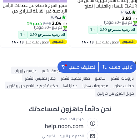
إيلور ربطات شعر حريرية ساتان من
متجر الفرح 6 قطع من عصابات الرأس
ELAUR للنساء والفتيات | تمنع
الرياضية غير القابلة للانزلاق من
التجعد والتموج | إكسسوارات شعر
5.0
4
القطن الناعم، عصابات شعر رياضية
4.2
ناعمة | ربطات شعر رفيعة | ربطة
6
2.82
د.ك‏
مرنة للرجال والنساء، عصابة رأس
2.04
شعر حريرية باللون الأسود | عبوة من
#6 في منتجات مطاطية
2.26
خصم 9%
د.ك‏
صيفية رقيقة، عصابات شعر قطنية
6 قطع (أسود)
بتخلّص بسرعة
#10 في إكسسوارات الشعر
لك رصيد مسترجع 10%
+ 1
تم بيع +20 مؤخرًا
أقل سعر في السنة
ناعمة لليوجا والتمرين والجري
لك رصيد مسترجع 10%
+ 1
#6 في منتجات مطاطية
تم بيع +30 مؤخرًا
وركوب الدراجات
احصل عليه خلال
13 - 14
احصل عليه خلال
13 - 14
#10 في إكسسوارات الشعر
اغسطس
اغسطس
البحث الشائع
ترتيب حسب
تصنيف حسب
دايسون
K18
ماء الورد
شمع الشعر
مجفف شعر
دايسون إيرراب
باروكات الشعر
شامبو
جهاز تجعيد الشعر
جهاز تمليس الشعر
محلات عطور
مجموعات هدايا
هدايا لها
مكواة تجعيد الشعر من ريفلون
مزيل العرق من فازلين
نحن دائماً جاهزون لمساعدتك
مركز المساعدة
help.noon.com
الدعم عبر البريد الإلكتروني