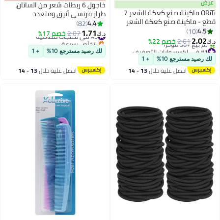
عرض
خاجول 6 ربطات شعر من الساتان،
ORiTi ماكينة صنع كعكة الشعر 7
طراز فرنسي أنيق ومتعدد
قطع - ماكينة صنع كعكة الشعر
الاستخدامات
4.4
82
على شكل حلقة مع 5 ربطات شعر،
4.5
10
1.71
#5 في منتجات مطاطية
2.07
خصم 17%
د.ك‏
20 دبوس شعر بني
2.02
2.61
خصم 22%
بتخلّص بسرعة
د.ك‏
#1 في إكسسوارات التصفيف
#5 في منتجات مطاطية
لك رصيد مسترجع 10%
+ 1
أقل سعر في 30 يوم
لك رصيد مسترجع 10%
+ 1
تم بيع +30 مؤخرًا
احصل عليه خلال
13 - 14
احصل عليه خلال
13 - 14
#1 في إكسسوارات التصفيف
اغسطس
اغسطس