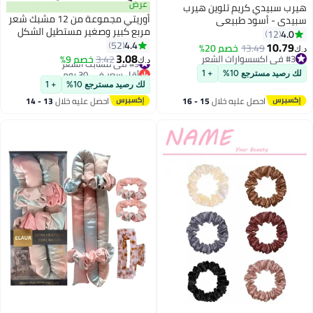
عرض
هيرب سبيدي كريم تلوين هيرب
أوريتي مجموعة من 12 مشبك شعر
سبيدي - أسود طبيعي
مربع كبير وصغير مستطيل الشكل
4.0
12
غير قابل للانزلاق غير لامع كبير الحجم
4.4
52
10.79
13.49
خصم 20%
د.ك‏
للنساء
3.08
#3 في اكسسوارات الشعر
#9 في مشابك الشعر
3.42
خصم 9%
د.ك‏
#3 في اكسسوارات الشعر
أقل سعر في 30 يوم
لك رصيد مسترجع 10%
+ 1
#9 في مشابك الشعر
لك رصيد مسترجع 10%
+ 1
احصل عليه خلال
15 - 16
احصل عليه خلال
13 - 14
اغسطس
اغسطس