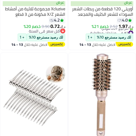
عرض
عرض
أوريتي 120 قطعة من ربطات الشعر
Xcluzive مجموعة ثلاثية من أمشاط
السوداء للشعر الكثيف والمجعد
الشعر X/Z مكونة من 3 قطع
وحاملات ذيل الحصان وشريط
4.2
4.0
5
7
مطاطي للشعر للنساء أو الرجال (4
0.72
1.97
2.52
خصم 21%
0.90
خصم 20%
د.ك‏
د.ك‏
مم)
#7 في منتجات مطاطية
أقل سعر في السنة
أقل سعر في 30 يوم
أقل سعر في السنة
لك رصيد مسترجع 10%
+ 1
لك رصيد مسترجع 10%
+ 1
تم بيع +20 مؤخرًا
احصل عليه خلال
13 - 14
احصل عليه خلال
13 - 14
#7 في منتجات مطاطية
اغسطس
اغسطس