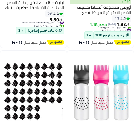
عرض
ليليت ١٥٠٠ قطعة من ربطات الشعر
أوريتي مجموعة أمشاط تصفيف
المطاطية الشفافة الصغيرة – توك
الشعر الاحترافية من 10 قطع
ناعمة للبنات والأطفال | لا تسحب
4.4
26
4.2
13
الشعر | لطيفة ومتينة من البوليباند
3.30
#3 في منتجات مطاطية
د.ك‏
1.83
2.25
خصم 18%
تم بيع +40 مؤخرًا
د.ك‏
#5 في الأمشاط
#3 في منتجات مطاطية
0.17 د.ك. خصم إضافي!
+ 2
أقل سعر في 30 يوم
لك رصيد مسترجع 10%
+ 1
تم بيع +10 مؤخرًا
احصل عليه خلال
13 - 14
احصل عليه خلال
13 - 14
#5 في الأمشاط
اغسطس
اغسطس