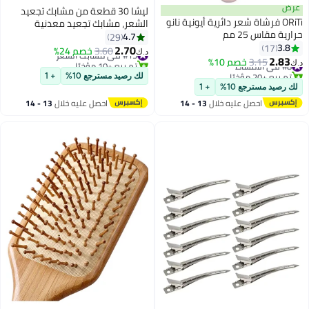
عرض
ليشا 30 قطعة من مشابك تجعيد
ORiTi فرشاة شعر دائرية أيونية نانو
الشعر، مشابك تجعيد معدنية
حرارية مقاس 25 مم
مقاومة للصدأ مقاس 3.5 بوصة مع
4.7
29
3.8
17
ثقوب لتصفيف الشعر، مشابك تجعيد
2.70
#15 في مشابك الشعر
3.60
خصم 24%
د.ك‏
2.83
الشعر، صالون، أقواس الشعر (فضي)
#8 في الأمشاط
3.15
خصم 10%
تم بيع +10 مؤخرًا
د.ك‏
تم بيع +20 مؤخرًا
#15 في مشابك الشعر
لك رصيد مسترجع 10%
+ 1
#8 في الأمشاط
لك رصيد مسترجع 10%
+ 1
احصل عليه خلال
13 - 14
احصل عليه خلال
13 - 14
اغسطس
اغسطس