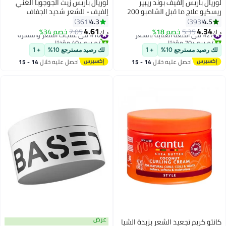
ريال باريس إلفيف بوند ريبير
لوريال باريس زيت الجوجوبا الغني
ريسكيو علاج ما قبل الشامبو 200
إلفيف - للشعر شديد الجفاف
300ملليلتر
4.3
4.5
361
393
4.61
4.34
#27 في أقنعة العناية بالشعر
5.35
خصم 18%
#10 في علاجات الشعر والقشرة
7.05
خصم 34%
‏
د.ك‏
تم بيع +70 مؤخرًا
تم بيع +40 مؤخرًا
#27 في أقنعة العناية بالشعر
#10 في علاجات الشعر والقشرة
ك رصيد مسترجع 10%
+ 1
لك رصيد مسترجع 10%
+ 1
احصل عليه خلال
14 - 15
احصل عليه خلال
14 - 15
اغسطس
اغسطس
عرض
نتو كريم تجعيد الشعر بزبدة الشيا