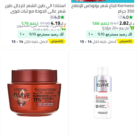
Kormesic قناع شعر بوتوكس للإصلاح
استنادا الي طين الشعر للرجال، طين
جرام
شعر عالي الجودة مع ثبات قوي،
ملمس م текстور، بدون لمعان،
4.0
4.0
8
7
لتصفيف الشعر المتوسط أو الكثيف
4.19
2.82
8.47
خصم 66%
باقي 3 وحدات في المخزون
17.90
خصم 76%
‏
د.ك‏
أو المستقيم أو المموج، عطر خشب
تم بيع +20 مؤخرًا
تم بيع +60 مؤخرًا
تم بيع +20 مؤخرًا
باقي 3 وحدات في المخزون
الصندل (حزمة 1 من 3 أونصة)
ك رصيد مسترجع 10%
+ 1
لك رصيد مسترجع 10%
+ 1
احصل عليه خلال
14 - 15
احصل عليه خلال
14 - 15
اغسطس
اغسطس