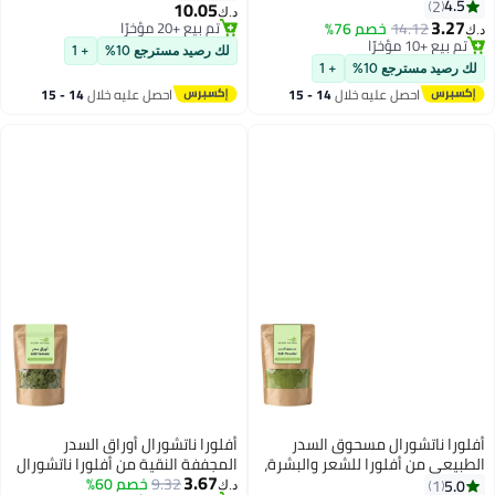
يراتين 1000 مل
4.5
2
من التكسر مع أحماض أمينية من
10.05
د.ك‏
3.27
الحرير (150 مل)
14.12
خصم 76%
تم بيع +20 مؤخرًا
‏
تم بيع +10 مؤخرًا
تم بيع +20 مؤخرًا
لك رصيد مسترجع 10%
+ 1
تم بيع +10 مؤخرًا
ك رصيد مسترجع 10%
+ 1
احصل عليه خلال
14 - 15
احصل عليه خلال
14 - 15
اغسطس
اغسطس
لورا ناتشورال مسحوق السدر
أفلورا ناتشورال أوراق السدر
طبيعي من أفلورا للشعر والبشرة،
المجففة النقية من أفلورا ناتشورال
3.67
حوق أوراق نبات السدر النقي
9.32
خصم 60%
(Ziziphus Christi-Anndi) - 100%
5.0
1
د.ك‏