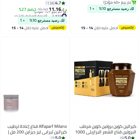
تم بيع +40 مؤخرًا
4.7
136
تم بيع +40 مؤخرًا
11.16
15.50
خصم 27%
ك رصيد مسترجع 10%
+ 1
د.ك‏
#33 في أقنعة العناية بالشعر
بتخلّص بسرعة
لك رصيد مسترجع 10%
+ 1
تم بيع +10 مؤخرًا
احصل عليه خلال
14 - 15
احصل عليه خلال
14 - 15
#33 في أقنعة العناية بالشعر
اغسطس
اغسطس
راتين كوين بروتين كوين مرطب
Alfaparf Milano قناع إعادة ترطيب
البروتين قناع الشعر البرازيلي 1000
كيراتين ثيرابي ليز ديزاين 200 مل |
قناع مغذي عميق للشعر الجاف
5.0
5.0
2
9