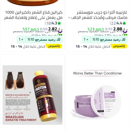
رنييه ألترا دو جريب مويستشر
كيراتين قناع الشعر بالكيراتين 1000
سك مرطب ومُجدّد للشعر الجاف –
مل، يعمل على إصلاح وتغذية الشعر
مل
التالف والخشن، مرطب طبيعي،
4.3
4.4
18
22
ترطيب، تنعيم، لمعان، تقوية، قناع
2.82
2.88
#16 في أقنعة العناية بالشعر
3.75
خصم 23%
#44 في أقنعة العناية بالشعر
6.59
خصم 57%
‏
د.ك‏
الشعر بالكيراتين، جوز برازيلي
تم بيع +170 مؤخرًا
تم بيع +10 مؤخرًا
#16 في أقنعة العناية بالشعر
#44 في أقنعة العناية بالشعر
ك رصيد مسترجع 10%
+ 1
لك رصيد مسترجع 10%
+ 1
احصل عليه خلال
14 - 15
احصل عليه خلال
14 - 15
اغسطس
اغسطس