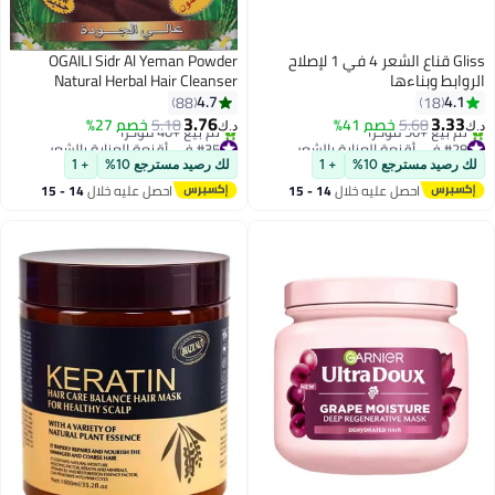
Gliss قناع الشعر 4 في 1 لإصلاح
OGAILI Sidr Al Yeman Powder
روابط وبناءها
Natural Herbal Hair Cleanser
Rejuvenates Hair follicle Stimulate
4.7
4.1
88
18
Hair Growth Fights Fungus & Scalp
3.76
3.33
5.68
خصم 41%
5.18
خصم 27%
‏
د.ك‏
Bacteria Control Hair Fall & Reduce
#28 في أقنعة العناية بالشعر
#35 في أقنعة العناية بالشعر
أقل سعر في 30 يوم
أقل سعر في 30 يوم
Dandruff 180Ge
ك رصيد مسترجع 10%
+ 1
لك رصيد مسترجع 10%
+ 1
تم بيع +50 مؤخرًا
تم بيع +40 مؤخرًا
احصل عليه خلال
14 - 15
احصل عليه خلال
14 - 15
#28 في أقنعة العناية بالشعر
#35 في أقنعة العناية بالشعر
اغسطس
اغسطس