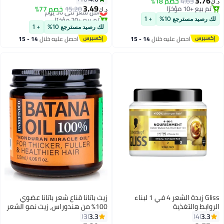
3.76
4.63
خصم 18%
‏
3.49
تم بيع +10 مؤخرًا
15.20
أقل سعر في 30 يوم
خصم 77%
د.ك‏
تم بيع +10 مؤخرًا
تم بيع +20 مؤخرًا
ك رصيد مسترجع 10%
+ 1
أقل سعر في 30 يوم
لك رصيد مسترجع 10%
+ 1
احصل عليه خلال
14 - 15
احصل عليه خلال
14 - 15
اغسطس
اغسطس
Gliss زبدة الشعر 4 في 1 لبناء
زيت باتانا قناع شعر باتانا عضوي
روابط والتغذية
100% من هندوراس، زيت نمو الشعر
البري، زيت فروة الرأس يعزز سمك
3.3
3.3
3
4