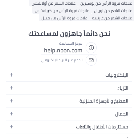
علاجات فروة الرأس من يوسيرين
علاجات الشعر من أولابلكس
علاجات الشعر من لوريال
علاجات فروة الرأس من كيراستاس
علاجات الشعر من غارنييه
علاجات فروة الرأس من مييل
نحن دائماً جاهزون لمساعدتك
مركز المساعدة
help.noon.com
الدعم عبر البريد الإلكتروني
الإلكترونيات
الجوالات
الأزياء
التابلت
أزياء نسائية
المطبخ والأجهزة المنزلية
اللابتوبات
أزياء رجالية
الحمام
الأجهزة المنزلية
الجمال
أزياء البنات
ديكور البيت
الكاميرات
العطور
أزياء الأولاد
مستلزمات الأطفال والألعاب
المطبخ والسفرة
التلفزيونات
المكياج
الساعات
الحفاضات