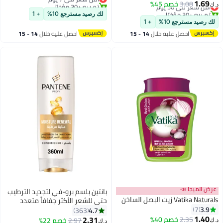
1.69
3.08
أقل سعر في 30 يوم
خصم 45%
تم بيع +30 مؤخرًا
‏
تم بيع +30 مؤخرًا
أقل سعر في 7 يوم
لك رصيد مسترجع 10%
+ 1
أقل سعر في 30 يوم
ك رصيد مسترجع 10%
+ 1
احصل عليه خلال
14 - 15
احصل عليه خلال
14 - 15
اغسطس
اغسطس
ض الميجا 📣
بانتين بلسم برو-في لتجديد الترطيب
Vatika Natu زيت البصل الساخن
حتى للشعر الأكثر جفافاً متعدد
3.9
7
الألوان 360 مل متعدد الألوان
4.7
363
1.40
360ملليلتر
2.31
2.35
أقل سعر في 30 يوم
خصم 40%
2.97
خصم 22%
‏
د.ك‏