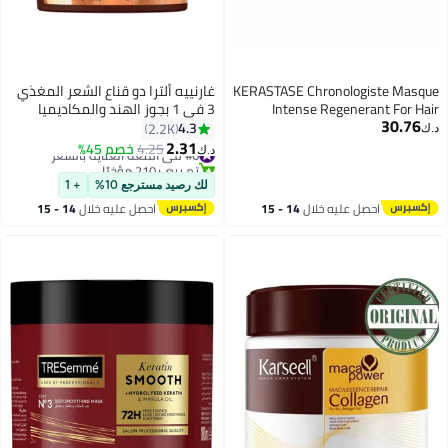
KERASTASE Chronologiste Masq
غارنييه ألترا دو قناع الشعر المغذي
Intense Regenerant For Ha
3 في 1 بجوز الهند والمكاديميا
30.76
Weakened By Signs Of Aging 2
لتنعيم الشعر المجعد - 390 مل
4.3
2.2K
‏
أبيض 390ملليلتر
2.31
#6 في أقنعة العناية بالشعر
4.25
خصم 45%
د.ك‏
تم بيع +210 مؤخرًا
#6 في أقنعة العناية بالشعر
لك رصيد مسترجع 10%
+ 1
احصل عليه خلال
14 - 15
احصل عليه خلال
14 - 15
اغسطس
اغسطس