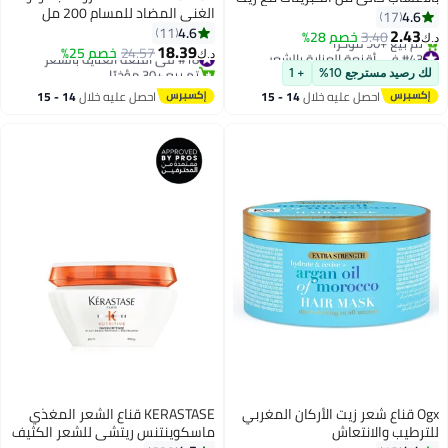
الغني المضاد للمسام 200 مل
ألوة + الأفوكادو لترطيب وتغذية
4.6
17
4.6
عر المجعد، 250 مل
11
2.43
3.40
خصم 28%
‏
18.39
#43 في أقنعة العناية بالشعر
#18 في أقنعة العناية بالشعر
24.57
خصم 25%
د.ك‏
بتخلّص بسرعة
تم بيع +30 مؤخرًا
ك رصيد مسترجع 10%
+ 1
تم بيع +50 مؤخرًا
#18 في أقنعة العناية بالشعر
احصل عليه خلال
14 - 15
احصل عليه خلال
14 - 15
#43 في أقنعة العناية بالشعر
اغسطس
اغسطس
Ogx قناع شعر زيت الأركان المغربي
KERASTASE قناع الشعر المغذي
ترطيب والانتعاش
ماسكوينتنس ريتشي للشعر الكثيف