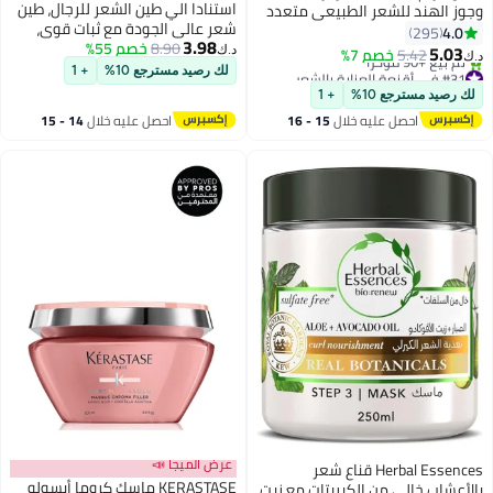
استنادا الي طين الشعر للرجال، طين
وز الهند للشعر الطبيعي متعدد
شعر عالي الجودة مع ثبات قوي،
ان 340جرام
4.0
295
3.98
8.90
خصم 55%
ملمس م текстور، بدون لمعان،
5.03
5.42
خصم 7%
د.ك‏
‏
لتصفيف الشعر المتوسط أو الكثيف
#31 في أقنعة العناية بالشعر
لك رصيد مسترجع 10%
+ 1
أو المستقيم أو المموج، عطر خشب
باقي 4 وحدات في المخزون
ك رصيد مسترجع 10%
+ 1
تم بيع +90 مؤخرًا
الصندل (حزمة 1 من 3 أونصة)
احصل عليه خلال
15 - 16
احصل عليه خلال
14 - 15
#31 في أقنعة العناية بالشعر
اغسطس
اغسطس
عرض الميجا 📣
Herbal Essences قناع شعر
KERASTASE ماسك كروما أبسولو
لأعشاب خالي من الكبريتات مع زيت