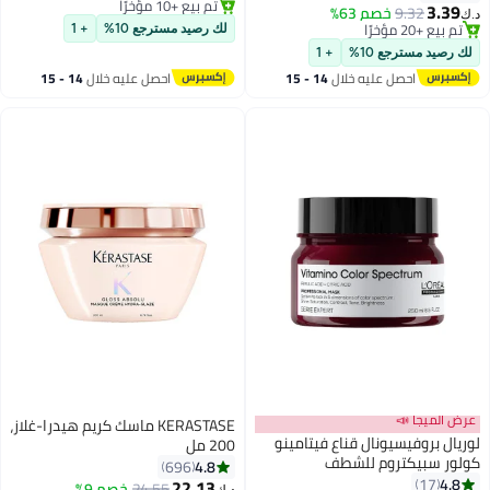
تم بيع +10 مؤخرًا
100%، منظف طبيعي ناعم، 200
أوراق شجرة السدر البرية الخام | قناع
3.39
9.32
خصم 63%
‏
تم بيع +10 مؤخرًا
ام
شعر نباتي تقليدي، 100 غرام
تم بيع +20 مؤخرًا
لك رصيد مسترجع 10%
+ 1
تم بيع +20 مؤخرًا
ك رصيد مسترجع 10%
+ 1
احصل عليه خلال
14 - 15
احصل عليه خلال
14 - 15
اغسطس
اغسطس
ض الميجا 📣
KERASTASE ماسك كريم هيدرا-غلاز،
ريال بروفيسيونال قناع فيتامينو
200 مل
لور سبيكتروم للشطف
4.8
696
4.8
17
22.13
#38 في أقنعة العناية بالشعر
24.55
خصم 9%