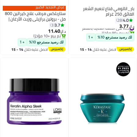
عرض التجديد الكبير
ر_اناتومي قناع تنعيم الشعر
ستاربلكس مرطب علاج كيراتين 800
ق 250 غرام
مل - بروتين برازيلي وزيت الأرغان |
4.0
28
مغذي ومنعم لجميع أنواع الشعر |
3.7
3
3.77
#22 في أقنعة العناية بالشعر
‏
عناية عميقة احترافية للصالون
11.40
تم بيع +90 مؤخرًا
د.ك‏
#22 في أقنعة العناية بالشعر
تم بيع +10 مؤخرًا
ك رصيد مسترجع 10%
+ 1
تم بيع +10 مؤخرًا
لك رصيد مسترجع 10%
+ 1
احصل عليه خلال
14 - 15
احصل عليه خلال
14 - 15
اغسطس
اغسطس