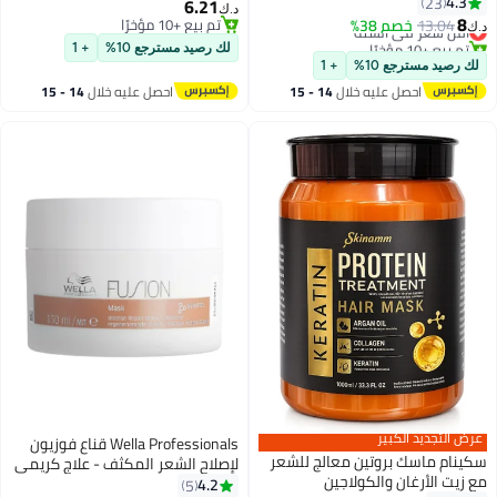
مصل زيت الأرجان للشعر الجاف
4.3
23
بزيت الأرجان وبروتين القمح – مضاد
6.21
د.ك‏
50 مل - جميع أنواع الشعر
8
للتجعد ومرطب للشعر المصبوغ
13.04
خصم 38%
أقل سعر في السنة
تم بيع +10 مؤخرًا
‏
تم بيع +10 مؤخرًا
تم بيع +10 مؤخرًا
لك رصيد مسترجع 10%
+ 1
أقل سعر في السنة
ك رصيد مسترجع 10%
+ 1
احصل عليه خلال
14 - 15
احصل عليه خلال
14 - 15
اغسطس
اغسطس
ض التجديد الكبير
Wella Professionals قناع فوزيون
سكينام ماسك بروتين معالج للشعر
لإصلاح الشعر المكثف - علاج كريمي
 زيت الأرغان والكولاجين
للمساعدة في إصلاح وحماية الشعر
4.2
5