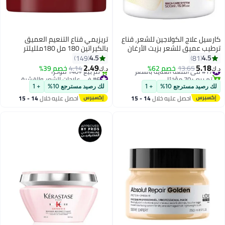
رسيل علاج الكولاجين للشعر، قناع
تريزيمي قناع التنعيم العميق
طيب عميق للشعر بزيت الأرغان
بالكيراتين 180 مل 180ملليلتر
لكولاجين، مناسب للشعر الجاف
4.5
4.5
149
81
تالف وجميع أنواع الشعر، 500 مل
2.49
5.18
#17 في أقنعة العناية بالشعر
13.65
خصم 62%
4.14
خصم 39%
‏
د.ك‏
تم بيع +70 مؤخرًا
#6 في علاجات الشعر والقشرة
#17 في أقنعة العناية بالشعر
بتخلّص بسرعة
ك رصيد مسترجع 10%
+ 1
لك رصيد مسترجع 10%
+ 1
تم بيع +140 مؤخرًا
احصل عليه خلال
14 - 15
احصل عليه خلال
14 - 15
#6 في علاجات الشعر والقشرة
اغسطس
اغسطس