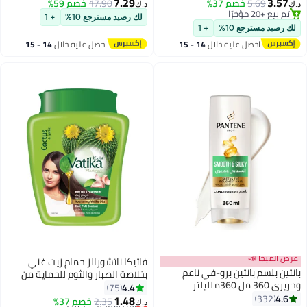
الشعر، يمنع تساقط الشعر للرجال
7.29
3.57
5.69
خصم 37%
17.90
خصم 59%
‏
د.ك‏
والنساء، 4.06 أونصة سائلة (1 عبوة)
تم بيع +20 مؤخرًا
لك رصيد مسترجع 10%
+ 1
تم بيع +20 مؤخرًا
ك رصيد مسترجع 10%
+ 1
احصل عليه خلال
14 - 15
احصل عليه خلال
14 - 15
اغسطس
اغسطس
ض الميجا 📣
فاتيكا ناتشورالز حمام زيت غني
نتين بلسم بانتين برو-في ناعم
بخلاصة الصبار والثوم للحماية من
 360 مل 360ملليلتر
تساقط الشعر 500جرام
4.4
75
4.6
332
1.48
2.35
أقل سعر في 7 يوم
خصم 37%
د.ك‏