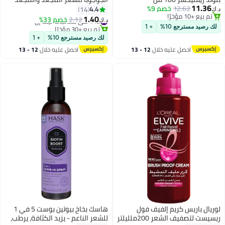
11.36
12.62
خصم 9%
لتعريف التجاعيد
4.4
14
د.ك‏
تم بيع +10 مؤخرًا
1.40
#48 في معالجات ليف إن
2.12
خصم 33%
د.ك‏
تم بيع +10 مؤخرًا
تم بيع +30 مؤخرًا
لك رصيد مسترجع 10%
+ 1
#48 في معالجات ليف إن
لك رصيد مسترجع 10%
+ 1
احصل عليه خلال
12 - 13
احصل عليه خلال
12 - 13
اغسطس
اغسطس
لوريال باريس كريم إلفيف فول
هاسك بخاخ بيوتين بوست 5 في 1
ريسيست لتصفيف الشعر 200ملليلتر
للشعر الناعم - يزيد الكثافة، يرطب،
#37 في معالجات ليف إن