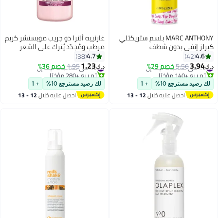
MARC ANTHONY بلسم ستريكتلي
غارنييه ألترا دو جريب مويستشر كريم
كيرلز إنفي بدون شطف
مرطب ومُجدّد يُترك على الشعر
الجاف – ٢٠٠ مل
4.7
4.6
38
42
1.23
3.94
#8 في معالجات ليف إن
5.56
خصم 29%
#5 في معالجات ليف إن
1.95
خصم 36%
د.ك‏
د.ك‏
تم بيع +140 مؤخرًا
تم بيع +280 مؤخرًا
#8 في معالجات ليف إن
#5 في معالجات ليف إن
لك رصيد مسترجع 10%
+ 1
لك رصيد مسترجع 10%
+ 1
احصل عليه خلال
12 - 13
احصل عليه خلال
12 - 13
اغسطس
اغسطس