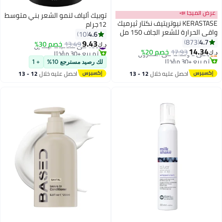
عرض الميجا 📣
توبيك ألياف لنمو الشعر بني متوسط
KERASTASE نيوتريتيف نكتار ثيرميك
12جرام
واقي الحرارة للشعر الجاف 150 مل
4.6
10
4.7
873
9.43
#36 في معالجات ليف إن
13.49
خصم 30%
د.ك‏
14.34
باقي 2 وحدات في المخزون
17.93
خصم 20%
تم بيع +30 مؤخرًا
د.ك‏
تم بيع +30 مؤخرًا
#36 في معالجات ليف إن
لك رصيد مسترجع 10%
+ 1
باقي 2 وحدات في المخزون
احصل عليه خلال
12 - 13
احصل عليه خلال
12 - 13
اغسطس
اغسطس