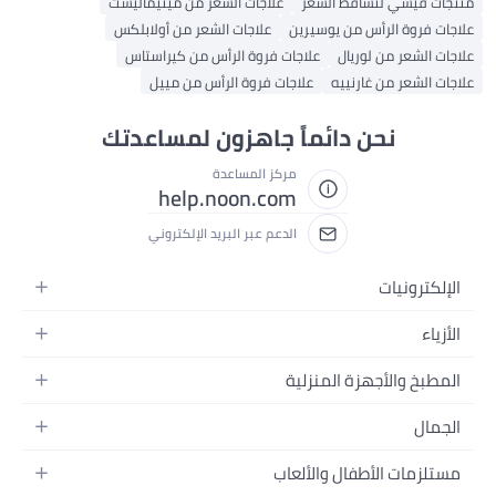
منتجات فيشي لتساقط الشعر
علاجات الشعر من مينيماليست
علاجات فروة الرأس من يوسيرين
علاجات الشعر من أولابلكس
علاجات الشعر من لوريال
علاجات فروة الرأس من كيراستاس
علاجات الشعر من غارنييه
علاجات فروة الرأس من مييل
نحن دائماً جاهزون لمساعدتك
مركز المساعدة
help.noon.com
الدعم عبر البريد الإلكتروني
الإلكترونيات
الجوالات
الأزياء
التابلت
أزياء نسائية
المطبخ والأجهزة المنزلية
اللابتوبات
أزياء رجالية
الحمام
الأجهزة المنزلية
الجمال
أزياء البنات
ديكور البيت
الكاميرات
العطور
أزياء الأولاد
مستلزمات الأطفال والألعاب
المطبخ والسفرة
التلفزيونات