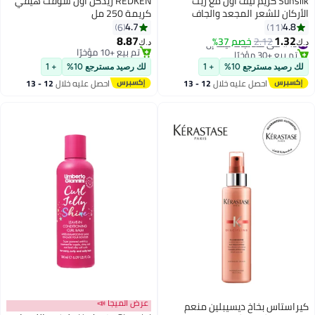
Sunsilk كريم ليف أون مع زيت
REDKEN ريدكن أول سوفت هيفي
الأركان للشعر المجعد والجاف
كريمة 250 مل
4.7
4.8
6
11
8.87
1.32
#45 في معالجات ليف إن
2.12
خصم 37%
د.ك‏
د.ك‏
تم بيع +30 مؤخرًا
تم بيع +10 مؤخرًا
#45 في معالجات ليف إن
تم بيع +10 مؤخرًا
لك رصيد مسترجع 10%
+ 1
لك رصيد مسترجع 10%
+ 1
احصل عليه خلال
12 - 13
احصل عليه خلال
12 - 13
اغسطس
اغسطس
عرض الميجا 📣
كيراستاس بخاخ ديسيبلين منعم