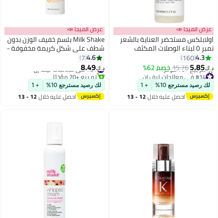
عرض الميجا 📣
عرض الميجا 📣
اولابلكس مستحضر العناية بالشعر
Milk Shake بلسم خفيف الوزن بدون
نمبر 0 لبناء الوصلات المكثف
شطف على شكل كريمة مخفوقة -
155ملليلتر
يرطب بعمق، يضيف لمعانًا وي控制
4.6
4.3
7
160
التجاعيد مع بروتينات الحليب وحمض
8.49
5.85
15.76
خصم 62%
#21 في معالجات ليف إن
د.ك‏
د.ك‏
الهيالورونيك (200 مل)
#14 في معالجات ليف إن
تم بيع +70 مؤخرًا
أقل سعر في 30 يوم
#21 في معالجات ليف إن
لك رصيد مسترجع 10%
+ 1
لك رصيد مسترجع 10%
+ 1
تم بيع +70 مؤخرًا
احصل عليه خلال
12 - 13
احصل عليه خلال
12 - 13
#14 في معالجات ليف إن
اغسطس
اغسطس