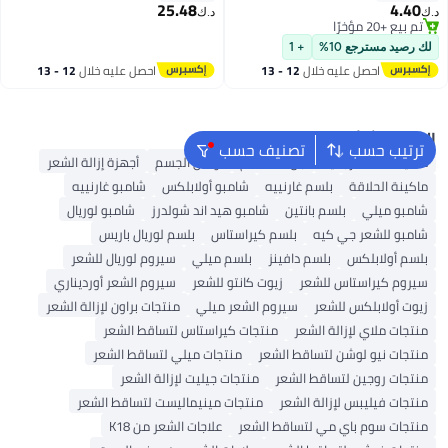
25.48
4.40
د.ك‏
د.ك‏
تم بيع +20 مؤخرًا
تم بيع +20 مؤخرًا
لك رصيد مسترجع 10%
+ 1
احصل عليه خلال
12 - 13
احصل عليه خلال
12 - 13
اغسطس
اغسطس
البحث الشائع
ترتيب حسب
تصنيف حسب
ماكينة حلاقة رجالية
جل استحمام
لوشن الجسم
أجهزة إزالة الشعر
ماكينة الحلاقة
بلسم غارنييه
شامبو أولابلكس
شامبو غارنييه
شامبو ميلي
بلسم بانتين
شامبو هيد اند شولدرز
شامبو لوريال
شامبو للشعر جي كيه
بلسم كيراستاس
بلسم لوريال باريس
بلسم أولابلكس
بلسم دافينز
بلسم ميلي
سيروم لوريال للشعر
سيروم كيراستاس للشعر
زيوت كانتو للشعر
سيروم الشعر أورديناري
زيوت أولابلكس للشعر
سيروم الشعر ميلي
منتجات براون لإزالة الشعر
منتجات ملاي لإزالة الشعر
منتجات كيراستاس لتساقط الشعر
منتجات نيو لوشن لتساقط الشعر
منتجات ميلي لتساقط الشعر
منتجات روجين لتساقط الشعر
منتجات جيليت لإزالة الشعر
منتجات فيليبس لإزالة الشعر
منتجات مينيماليست لتساقط الشعر
منتجات سوم باي مي لتساقط الشعر
علاجات الشعر من K18