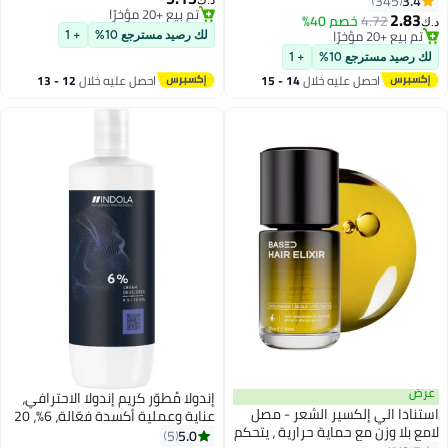
3.4
345
د.ك‏
تم بيع +20 مؤخرًا
2.83
4.72
خصم 40%
د.ك‏
تم بيع +20 مؤخرًا
تم بيع +20 مؤخرًا
لك رصيد مسترجع 10%
+ 1
تم بيع +20 مؤخرًا
لك رصيد مسترجع 10%
+ 1
احصل عليه خلال
14 - 15
احصل عليه خلال
12 - 13
اغسطس
اغسطس
عرض
إندولا مُطوّر كريم إندولا الاحترافي،
استنادا الي إلكسير الشعر - مصل
عناية وعملية أكسدة فعّالة، 6%، 20
لامع بلا وزن مع حماية حرارية ، يتحكم
حجم، 1000 مل
5.0
5