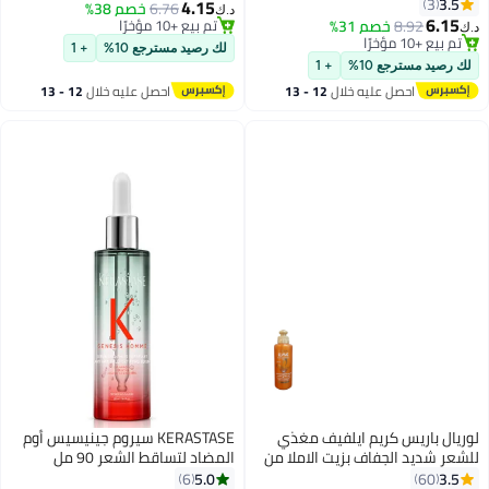
في التجفيف والطيران ، يغذي زيوت
3.5
3
4.15
6.76
خصم 38%
د.ك‏
الرغوة المراعية وزيوت المونغونغو ،
6.15
8.92
خصم 31%
تم بيع +10 مؤخرًا
د.ك‏
صيغة غير سامة لجميع أنواع الشعر
تم بيع +10 مؤخرًا
تم بيع +10 مؤخرًا
لك رصيد مسترجع 10%
+ 1
(1 فلتر أوز ، حزمة من 1)
تم بيع +10 مؤخرًا
لك رصيد مسترجع 10%
+ 1
احصل عليه خلال
12 - 13
احصل عليه خلال
12 - 13
اغسطس
اغسطس
لوريال باريس كريم ايلفيف مغذي
KERASTASE سيروم جينيسيس أوم
للشعر شديد الجفاف بزيت الاملا من
المضاد لتساقط الشعر 90 مل
لوريال باريس - 200مل
5.0
3.5
6
60