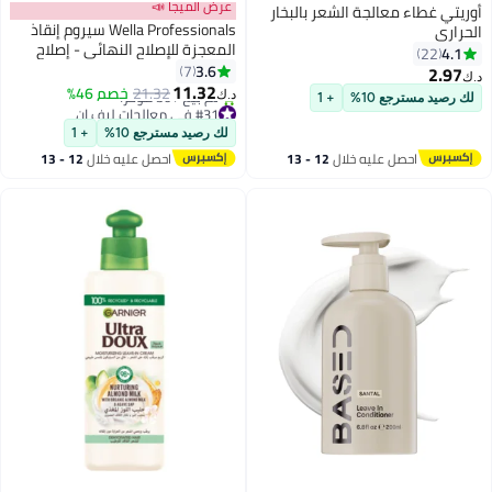
عرض الميجا 📣
أوريتي غطاء معالجة الشعر بالبخار
Wella Professionals سيروم إنقاذ
الحراري
المعجزة للإصلاح النهائي - إصلاح
4.1
22
الأضرار في 90 ثانية لللمعان
3.6
7
2.97
د.ك‏
والنعومة مع AHA وأوميغا-9 (95
11.32
21.32
خصم 46%
د.ك‏
لك رصيد مسترجع 10%
+ 1
مل)
#31 في معالجات ليف إن
أقل سعر في 30 يوم
لك رصيد مسترجع 10%
+ 1
تم بيع +30 مؤخرًا
احصل عليه خلال
12 - 13
احصل عليه خلال
12 - 13
#31 في معالجات ليف إن
اغسطس
اغسطس