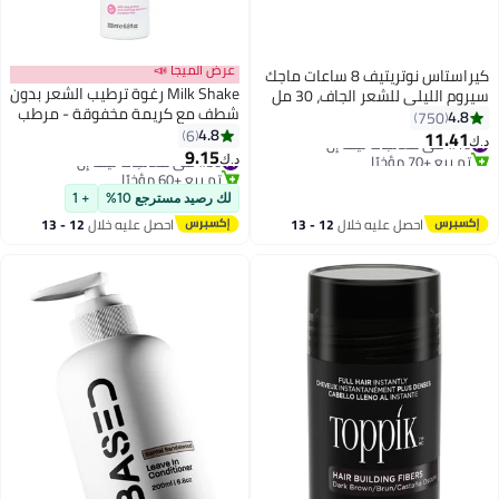
عرض الميجا 📣
كيراستاس نوتريتيف 8 ساعات ماجك
Milk Shake رغوة ترطيب الشعر بدون
سيروم الليلي للشعر الجاف، 30 مل
شطف مع كريمة مخفوقة - مرطب
4.8
750
شعر نباتي مع مستخلص المورينغا و
4.8
6
11.41
#10 في معالجات ليف إن
د.ك‏
إنتيغريتي 41 للترطيب، اللمعان
9.15
تم بيع +70 مؤخرًا
#30 في معالجات ليف إن
د.ك‏
وحماية اللون، 200 مل
#10 في معالجات ليف إن
تم بيع +60 مؤخرًا
#30 في معالجات ليف إن
لك رصيد مسترجع 10%
+ 1
احصل عليه خلال
12 - 13
احصل عليه خلال
12 - 13
اغسطس
اغسطس