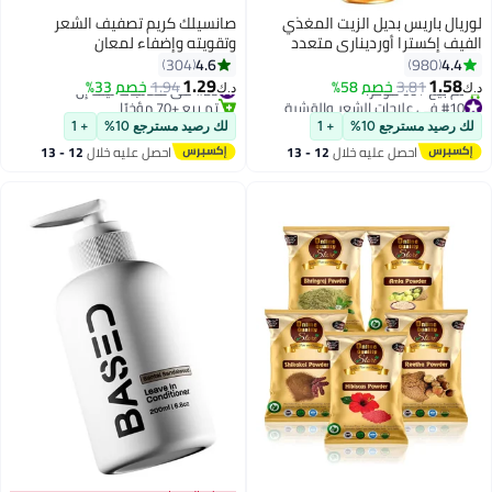
لوريال باريس بديل الزيت المغذي
صانسيلك كريم تصفيف الشعر
الفيف إكسترا أورديناري متعدد
وتقويته وإضفاء لمعان
الألوان 300ملليلتر
4.6
4.4
304
980
1.29
1.58
3.81
خصم 58%
#25 في معالجات ليف إن
1.94
خصم 33%
د.ك‏
د.ك‏
#10 في علاجات الشعر والقشرة
تم بيع +70 مؤخرًا
أقل سعر في 30 يوم
#25 في معالجات ليف إن
لك رصيد مسترجع 10%
+ 1
لك رصيد مسترجع 10%
+ 1
تم بيع +60 مؤخرًا
احصل عليه خلال
12 - 13
احصل عليه خلال
12 - 13
#10 في علاجات الشعر والقشرة
اغسطس
اغسطس