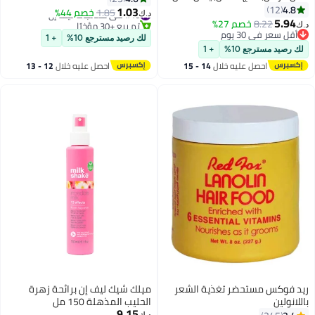
الرأس والبيض في 15 دقيقة – 100
4.8
12
210ملليلتر
1.03
#46 في معالجات ليف إن
1.85
خصم 44%
د.ك‏
مل
5.94
8.22
خصم 27%
تم بيع +30 مؤخرًا
د.ك‏
أقل سعر في 30 يوم
#46 في معالجات ليف إن
لك رصيد مسترجع 10%
+ 1
أقل سعر في 30 يوم
لك رصيد مسترجع 10%
+ 1
احصل عليه خلال
14 - 15
احصل عليه خلال
12 - 13
اغسطس
اغسطس
ريد فوكس مستحضر تغذية الشعر
ميلك شيك ليف إن برائحة زهرة
باللانولين
الحليب المذهلة 150 مل
9.15