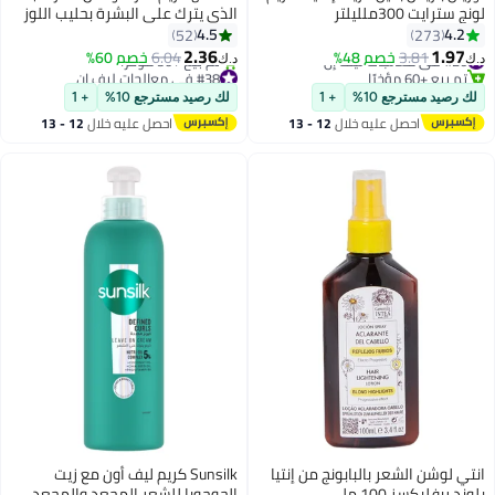
لونج سترايت 300ملليلتر
الذي يترك على البشرة بحليب اللوز
المغذي 400 مل، عبوة مزدوجة
4.5
4.2
52
273
2.36
1.97
#26 في معالجات ليف إن
3.81
خصم 48%
6.04
خصم 60%
د.ك‏
د.ك‏
تم بيع +60 مؤخرًا
#38 في معالجات ليف إن
#26 في معالجات ليف إن
بتخلّص بسرعة
لك رصيد مسترجع 10%
+ 1
لك رصيد مسترجع 10%
+ 1
تم بيع +50 مؤخرًا
احصل عليه خلال
12 - 13
احصل عليه خلال
12 - 13
#38 في معالجات ليف إن
اغسطس
اغسطس
انتي لوشن الشعر بالبابونج من إنتيا
Sunsilk كريم ليف أون مع زيت
بلوند ريفليكسز 100 مل
الجوجوبا للشعر المجعد والمجعد