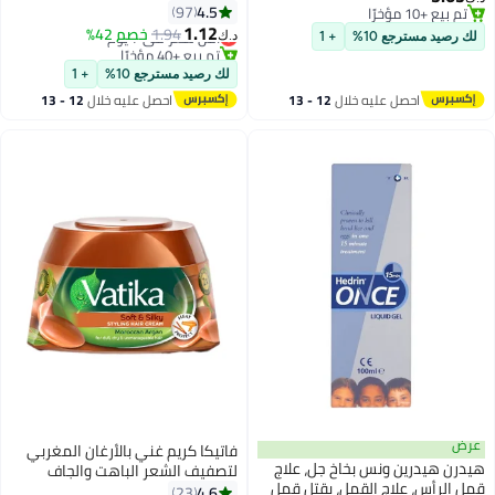
275ملليلتر
4.5
97
تم بيع +10 مؤخرًا
1.12
تم بيع +10 مؤخرًا
1.94
أقل سعر في 7 يوم
خصم 42%
د.ك‏
لك رصيد مسترجع 10%
+ 1
تم بيع +40 مؤخرًا
أقل سعر في 7 يوم
لك رصيد مسترجع 10%
+ 1
احصل عليه خلال
12 - 13
احصل عليه خلال
12 - 13
اغسطس
اغسطس
عرض
فاتيكا كريم غني بالأرغان المغربي
هيدرن هيدرين ونس بخاخ جل، علاج
لتصفيف الشعر الباهت والجاف
قمل الرأس، علاج القمل، يقتل قمل
والمتشابك لشعر ناعم وحريري
4.6
23