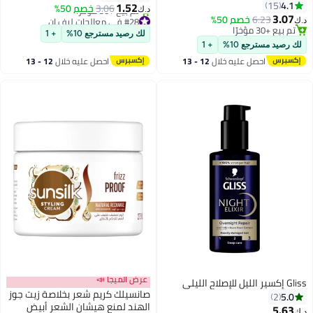
4.1
15
1.52
3.06
خصم 50%
د.ك‏
3.07
6.23
خصم 50%
#28 في معالجات ليف إن
د.ك‏
تم بيع +30 مؤخرًا
أقل سعر في 7 يوم
لك رصيد مسترجع 10%
+ 1
تم بيع +30 مؤخرًا
تم بيع +50 مؤخرًا
لك رصيد مسترجع 10%
+ 1
#28 في معالجات ليف إن
احصل عليه خلال
12 - 13
احصل عليه خلال
12 - 13
اغسطس
اغسطس
عرض الميجا 📣
Gliss إكسير الليل للإصلاح الليلي
صانسيلك كريم شعر بخلاصة زيت جوز
5.0
2
الهند لمنع هيشان الشعر أبيض
5.63
د.ك‏