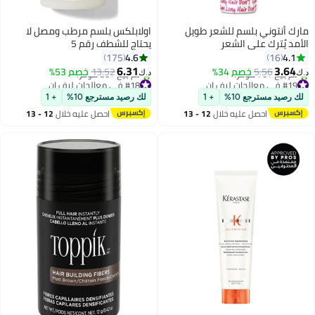
مارك أنتوني بلسم للشعر طويل
اولابلكس بلسم مرطب ومصل لا
الأمد يُترك على الشعر
يحتاج للشطف رقم 5
4.6
4.1
175
16
6.31
3.64
5.56
خصم 34%
13.52
خصم 53%
د.ك‏
د.ك‏
#19 في معالجات ليف إن
#18 في معالجات ليف إن
بتخلّص بسرعة
أقل سعر في 7 يوم
لك رصيد مسترجع 10%
+ 1
لك رصيد مسترجع 10%
+ 1
تم بيع +70 مؤخرًا
تم بيع +30 مؤخرًا
احصل عليه خلال
12 - 13
احصل عليه خلال
12 - 13
#19 في معالجات ليف إن
#18 في معالجات ليف إن
اغسطس
اغسطس