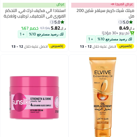
عرض الميجا 📣
عرض
ميلك شيك كريم سيلفر شاين 200
استنادا الي مكيف ترك في، التحكم
مل
الفوري في التجفيف، ترطيب وتغذية
الشعر، مكيف ترك في ممتاز للرجال،
5.0
5.0
3
3
شعر صحي خالي من التجفيف في
5.82
8.49
17.94
خصم 67%
د.ك‏
د.ك‏
دقائق (حزمة 6.8 فلتر أوز من 1)
تم بيع +30 مؤخرًا
لك رصيد مسترجع 10%
+ 1
تم بيع +30 مؤخرًا
لك رصيد مسترجع 10%
+ 1
احصل عليه خلال
12 - 13
احصل عليه خلال
12 - 13
اغسطس
اغسطس