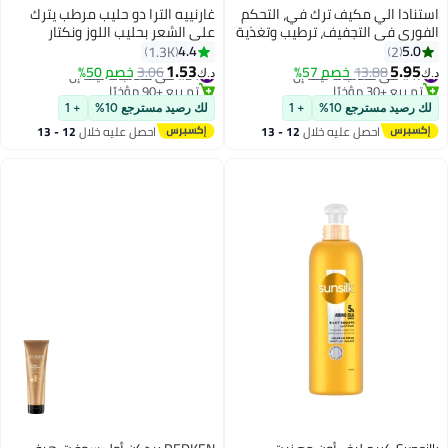
استنادا الي مكيف ترك في، التحكم
غارنييه الترا دو حليب مرطب يترك
الفوري في التجفيف، ترطيب وتغذية
على الشعر بحليب اللوز ونكتار
الشعر، مكيف ترك في ممتاز للرجال،
الأغاف٢٠٠ مل 200ملليلتر
4.4
5.0
1.3K
2
شعر صحي خالي من التجفيف في
1.53
5.95
#47 في معالجات ليف إن
13.88
خصم 57%
#24 في معالجات ليف إن
3.06
خصم 50%
د.ك‏
د.ك‏
دقائق (حزمة 6.8 فلتر أوز من 1)
تم بيع +30 مؤخرًا
تم بيع +90 مؤخرًا
#47 في معالجات ليف إن
#24 في معالجات ليف إن
لك رصيد مسترجع 10%
+ 1
لك رصيد مسترجع 10%
+ 1
احصل عليه خلال
12 - 13
احصل عليه خلال
12 - 13
اغسطس
اغسطس