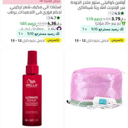
عرض الميجا 📣
أونلاين كواليتي ستور متجر الجودة
استنادا الي مكيف شعر تركيبي،
عبر الإنترنت أملا ريثا شيكاكاي
تحكم فوري في التجعيدات، يرطب
برينجراج ومسحوق الكركديه للشعر،
4.6
12
وينعم الشعر، مكيف شعر تركيبي
4.7
عبوة من 5 عبوات 50 جرام لكل عبوة
3
3.79
4.69
خصم 19%
د.ك‏
فاخر للرجال، شعر صحي خالٍ من
4.36
إجمالية 250 جرام
تم بيع +20 مؤخرًا
12.53
خصم 65%
د.ك‏
التجعيدات في دقائق (6.8 أونصة
تم بيع +20 مؤخرًا
#42 في معالجات ليف إن
لك رصيد مسترجع 10%
+ 1
حزمة من 1)
أقل سعر في 30 يوم
لك رصيد مسترجع 10%
+ 1
تم بيع +20 مؤخرًا
احصل عليه خلال
12 - 13
احصل عليه خلال
12 - 13
#42 في معالجات ليف إن
اغسطس
اغسطس