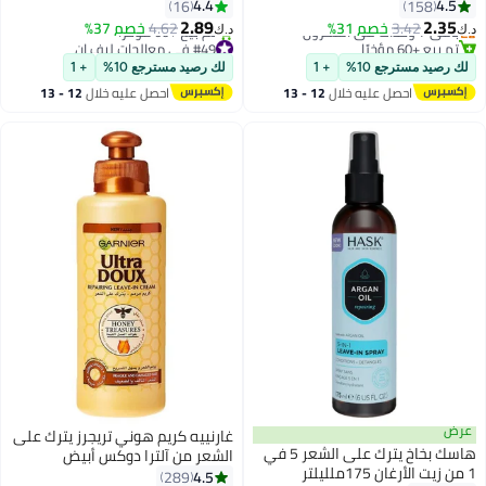
يفك التشابك، يضيف اللمعان ويوفر
4.4
4.5
16
158
أقل سعر في 7 يوم
حماية حرارية
2.89
2.35
باقي 7 وحدات في المخزون
3.42
خصم 31%
4.62
خصم 37%
د.ك‏
د.ك‏
تم بيع +60 مؤخرًا
#49 في معالجات ليف إن
#37 في معالجات ليف إن
أقل سعر في 7 يوم
لك رصيد مسترجع 10%
+ 1
لك رصيد مسترجع 10%
+ 1
تم بيع +60 مؤخرًا
احصل عليه خلال
12 - 13
احصل عليه خلال
12 - 13
#49 في معالجات ليف إن
اغسطس
اغسطس
عرض
غارنييه كريم هوني تريجرز يترك على
هاسك بخاخ يترك على الشعر 5 في
الشعر من آلترا دوكس أبيض
1 من زيت الأرغان 175ملليلتر
200ملليلتر
4.5
289