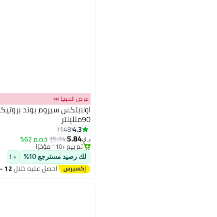
عرض الميجا 📣
90ملليلتر
#22 في زيت وسيروم
4.3
148
أقل سعر في 30 يوم
5.84
15.74
خصم 62%
د.ك‏
تم بيع +110 مؤخرًا
#22 في زيت وسيروم
لك رصيد مسترجع 10%
+ 1
احصل عليه خلال
12 - 13 اغسطس