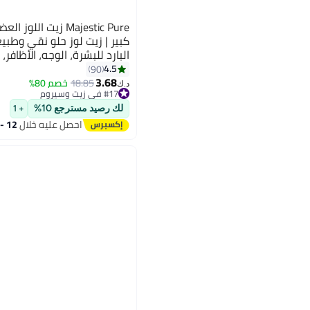
البارد للبشرة، الوجه، الأظافر،
والتدليك
4.5
90
3.68
18.85
خصم 80%
د.ك‏
#17 في زيت وسيروم
تم بيع +240 مؤخرًا
#17 في زيت وسيروم
لك رصيد مسترجع 10%
+ 1
احصل عليه خلال
12 - 13 اغسطس