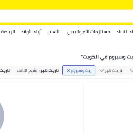
اء النساء
مستلزمات الأم والبيبي
الألعاب
أزياء الأولاد
الرياضة
يت وسيروم في الكويت
"
تارجت هير
زيت وسيروم
تارجت هير
:
الشعر التالف
تارجت