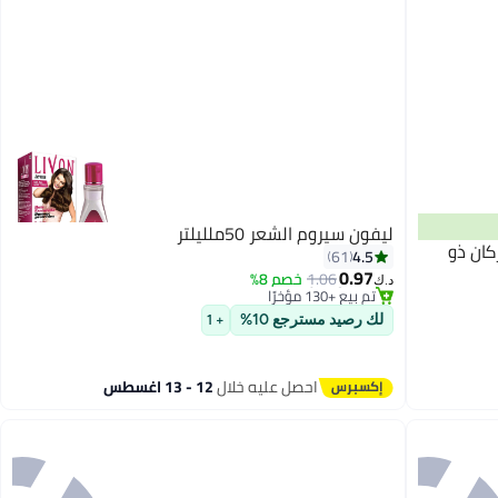
ليفون سيروم الشعر 50ملليلتر
كان ذو
#30 في زيت وسيروم
4.5
61
بتخلّص بسرعة
0.97
1.06
خصم 8%
د.ك‏
تم بيع +130 مؤخرًا
#30 في زيت وسيروم
لك رصيد مسترجع 10%
+ 1
احصل عليه خلال
12 - 13 اغسطس