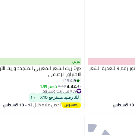
عرض
اولابلكس سيروم بوند بروتيكتور رقم 9 لتغذية الشعر
Ogx زيت الشعر المغربي المتجدد وزيت الأر
الاختراق الإضافي
4.9
15
3.32
5.17
خصم 35%
د.ك‏
#39 في زيت وسيروم
أقل سعر في 30 يوم
بتخلّص بسرعة
لك رصيد مسترجع 10%
+ 1
تم بيع +80 مؤخرًا
احصل عليه خلال
12 - 13 اغسطس
#39 في زيت وسيروم