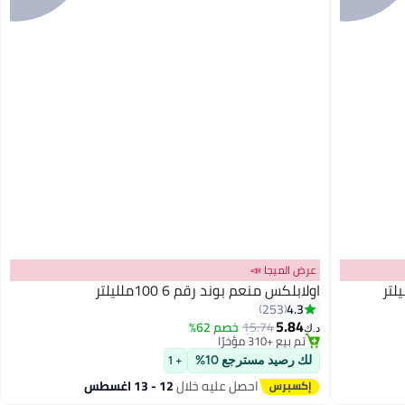
عرض الميجا 📣
اولابلكس منعم بوند رقم 6 100ملليلتر
#6 في زيت وسيروم
4.3
253
أقل سعر في 7 يوم
5.84
15.74
خصم 62%
د.ك‏
تم بيع +310 مؤخرًا
#6 في زيت وسيروم
لك رصيد مسترجع 10%
+ 1
احصل عليه خلال
12 - 13 اغسطس