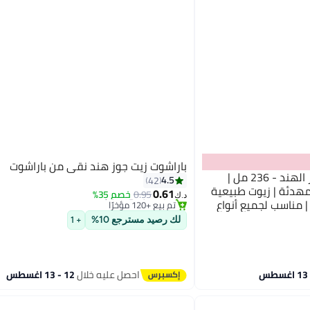
باراشوت زيت جوز هند نقي من باراشوت
Majestic Pure زيت تدليك جوز الهند - 236 مل |
#24 في زيت وسيروم
4.5
42
أقل سعر في 7 يوم
 مهدئة | زيوت طبيعية
0.61
0.95
خصم 35%
د.ك‏
تم بيع +120 مؤخرًا
 | مناسب لجميع أنواع
#24 في زيت وسيروم
لك رصيد مسترجع 10%
+ 1
احصل عليه خلال
12 - 13 اغسطس