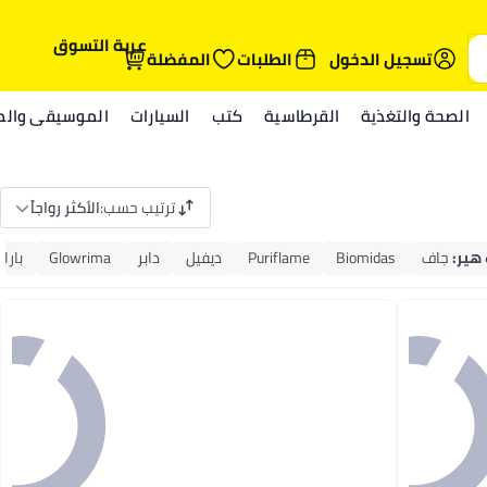
عربة التسوق
تسجيل الدخول
الطلبات
المفضلة
الصحة والتغذية
القرطاسية
كتب
السيارات
الموسيقى والمي
ترتيب حسب
:
الأكثر رواجاً
 هير
:
جاف
Biomidas
Puriflame
ديفيل
دابر
Glowrima
بارا