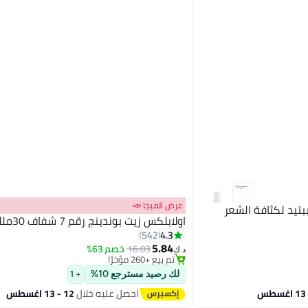
عرض الميجا 📣
بتيد لكثافة الشعر
اولابلكس زيت بوندينج رقم 7 شفاف 30ملليلتر
#7 في زيت وسيروم
4.3
542
أقل سعر في 7 يوم
5.84
16.03
خصم 63%
د.ك‏
تم بيع +260 مؤخرًا
#7 في زيت وسيروم
لك رصيد مسترجع 10%
+ 1
احصل عليه خلال
12 - 13 اغسطس