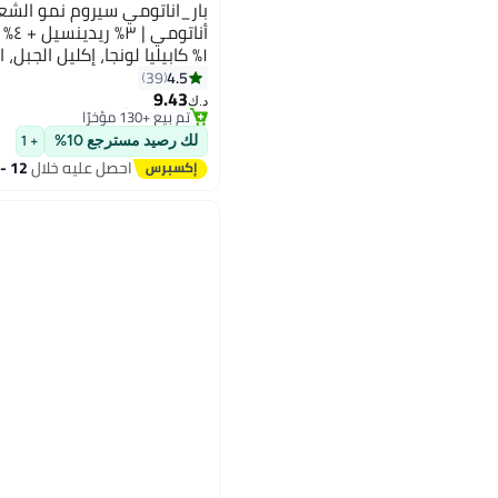
بار_اناتومي سيروم نمو الشعر
١٪ كابيليا لونجا، إكليل الجبل
#23 في زيت وسيروم
الأرز | سيروم نمو الشعر وال
4.5
39
بتخلّص بسرعة
9.43
والرجال | عبوة من ٣ قطع
د.ك‏
تم بيع +130 مؤخرًا
#23 في زيت وسيروم
لك رصيد مسترجع 10%
+ 1
احصل عليه خلال
12 - 13 اغسطس