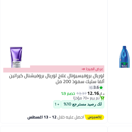
عرض الميجا 📣
لوريال بروفيسيونال علاج لوريال بروفيشنال كيراتين
ألفا سليك سموذ 200 مل
#28 في زيت وسيروم
3.6
6
أقل سعر في 30 يوم
12.16
13.37
خصم 9%
د.ك‏
تم بيع +70 مؤخرًا
#28 في زيت وسيروم
لك رصيد مسترجع 10%
+ 1
احصل عليه خلال
12 - 13 اغسطس