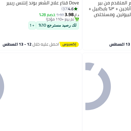
 المتقدم من بير
Dove قناع علاج الشعر بوند إنتنس ريبير
#29 في زيت وسيروم
أناتومي | ٣٪ ريدينسيل + ٤٪ أناجين + ٣٪ بايكابيل +
4.6
37
أقل سعر في 7 يوم
، البيوتين، ومستخلص
3.98
5.60
خصم 28%
د.ك‏
تم بيع +110 مؤخرًا
تحكم في تساقطه للنساء
#29 في زيت وسيروم
لك رصيد مسترجع 10%
+ 1
احصل عليه خلال
12 - 13 اغسطس