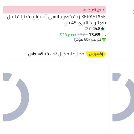
عرض الميجا 📣
الشعر رقم 3
KERASTASE زيت شعر جلاسي أبسولو بقطرات الجل
مع الورد البري 45 مل
#21 في زيت وسيروم
4.8
2.0K
أقل سعر في 30 يوم
13.69
17.81
خصم 23%
د.ك‏
تم بيع +60 مؤخرًا
#21 في زيت وسيروم
احصل عليه خلال
12 - 13 اغسطس