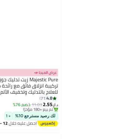
عرض الميجا 📣
تركيبة انزلاق فائق مع رائحة
للعلاج بالتدليك وتخفيف الألم
#27 في زيت وسيروم
البشرة - للرجال والنساء
4.8
71
بتخلّص بسرعة
2.55
11.03
خصم 76%
د.ك‏
تم بيع +180 مؤخرًا
#27 في زيت وسيروم
لك رصيد مسترجع 10%
+ 1
احصل عليه خلال
12 - 13 اغسطس