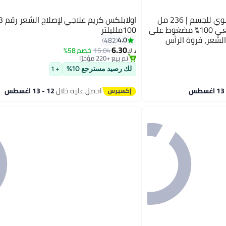
Majestic Pure زيت اللوز العضوي للجسم | 236 مل
اولابلكس كريم علاجي لإصلاح 
كبير | زيت لوز حلو نقي وطبيعي 100% مضغوط على
100ملليلتر
#25 في زيت وسيروم
 الشعر، فروة الرأس
4.0
482
بتخلّص بسرعة
6.30
15.04
خصم 58%
د.ك‏
تم بيع +220 مؤخرًا
#25 في زيت وسيروم
لك رصيد مسترجع 10%
+ 1
احصل عليه خلال
12 - 13 اغسطس