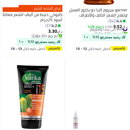
عرض التجديد الكبير
garnier سيروم الترا دو بكنوز العسل
كابوكي خليط من ألياف الشعر فعالة
لإصلاح الشعر التالف والأطراف
أسود 25جرام
المتقصفة مع حماية من الحرارة
4.4
342
4.2
115 مل
37
3.52
#49 في زيت وسيروم
4.90
خصم 28%
د.ك‏
3.30
تم بيع +120 مؤخرًا
د.ك‏
#49 في زيت وسيروم
تم بيع +20 مؤخرًا
لك رصيد مسترجع 10%
+ 1
تم بيع +20 مؤخرًا
لك رصيد مسترجع 10%
+ 1
احصل عليه خلال
12 - 13
احصل عليه خلال
12 - 13
اغسطس
اغسطس