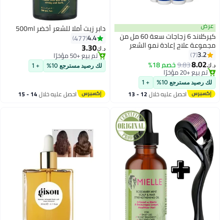
عرض
دابر زيت أملا للشعر أخضر 500ml
كيركلاند 6 زجاجات سعة 60 مل من
4.4
477
مجموعة علاج إعادة نمو الشعر
3.30
د.ك‏
مينوكسيديل فائق القوة 5%: نمو
3.2
7
تم بيع +50 مؤخرًا
شعر خالٍ من المتاعب
8.02
تم بيع +50 مؤخرًا
9.83
خصم 18%
د.ك‏
لك رصيد مسترجع 10%
+ 1
تم بيع +20 مؤخرًا
تم بيع +20 مؤخرًا
لك رصيد مسترجع 10%
+ 1
احصل عليه خلال
12 - 13
احصل عليه خلال
14 - 15
اغسطس
اغسطس