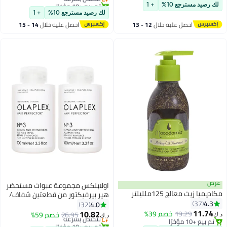
تم بيع +10 مؤخرًا
لك رصيد مسترجع 10%
+ 1
بتخلّص بسرعة
لك رصيد مسترجع 10%
+ 1
احصل عليه خلال
12 - 13
احصل عليه خلال
14 - 15
اغسطس
اغسطس
عرض
اولابلكس مجموعة عبوات مستحضر
مكاديميا زيت معالج 125ملليلتر
هير بيرفيكتور من قطعتين شفاف/
4.3
37
أبيض 100ملليلتر
4.0
32
11.74
10.82
19.29
خصم 39%
بتخلّص بسرعة
26.95
خصم 59%
د.ك‏
د.ك‏
تم بيع +10 مؤخرًا
تم بيع +10 مؤخرًا