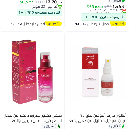
الشعر والعناية بالبشرة، تغذية فروة
3.8
28
12.70
13.88
خصم 8%
د.ك‏
الرأس، يحفز نمو الشعر، التخلص من
1.44
4.51
أقل سعر في 30 يوم
خصم 68%
تم بيع +20 مؤخرًا
د.ك‏
الحكة وفروة الرأس الجافة، زيت
تم بيع +30 مؤخرًا
تم بيع +20 مؤخرًا
لك رصيد مسترجع 10%
+ 1
أقل سعر في 30 يوم
منعش للعلاج العطري للرجال
لك رصيد مسترجع 10%
+ 1
والنساء
احصل عليه خلال
12 - 13
احصل عليه خلال
12 - 13
اغسطس
اغسطس
أفالون فارما أفوجين بخاخ 5%
سكين دكتور سيروم بالكيراتين لجعل
مينوكسيديل محلول موضعي يمنع
الشعر ذي ملمس حريري ولامع
تساقط الشعر وإعادة نموه 50 مل
100ملليلتر
4.5
3.6
298
20