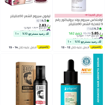
عرض الميجا 📣
ليفون سيروم الشعر 50ملليلتر
اولابلكس سيروم بوند بروتيكتور رقم
4.5
61
9 لتغذية الشعر 90ملليلتر
2.83
د.ك‏
4.3
148
#31 في زيت وسيروم
5.85
باقي 9 وحدات في المخزون
15.76
خصم 62%
د.ك‏
لك رصيد مسترجع 10%
+ 1
تم بيع +130 مؤخرًا
#22 في زيت وسيروم
#31 في زيت وسيروم
أقل سعر في 30 يوم
لك رصيد مسترجع 10%
+ 1
تم بيع +110 مؤخرًا
احصل عليه خلال
12 - 13
احصل عليه خلال
14 - 15
#22 في زيت وسيروم
اغسطس
اغسطس