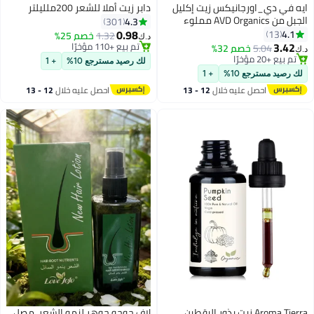
ايه في دي_اورجانيكس زيت إكليل
دابر زيت أملا للشعر 200ملليلتر
الجبل من AVD Organics مملوء
4.3
301
بالبيوتين 4 أونصة سائلة - تقوية
0.98
4.1
13
1.32
خصم 25%
د.ك‏
الشعر وتغذيته وزيادة حجمه | محمل
3.42
تم بيع +110 مؤخرًا
5.04
خصم 32%
د.ك‏
بزيت الجوجوبا والخروع | غير معدل
تم بيع +110 مؤخرًا
تم بيع +20 مؤخرًا
لك رصيد مسترجع 10%
+ 1
وراثيًا، 120 مل
تم بيع +20 مؤخرًا
لك رصيد مسترجع 10%
+ 1
احصل عليه خلال
12 - 13
احصل عليه خلال
12 - 13
اغسطس
اغسطس
Aroma Tierra زيت بذور اليقطين
لاف جوجو جوهر لنمو الشعر، مصل