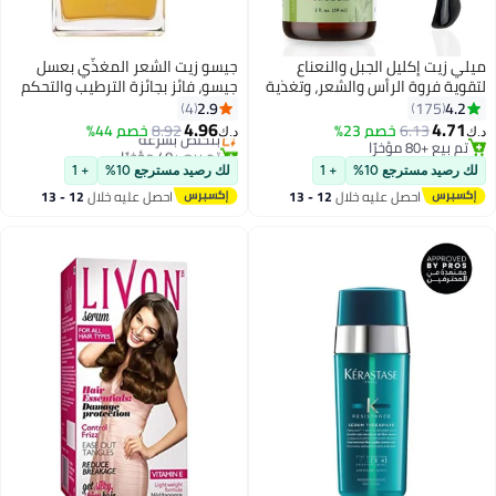
ميلي زيت إكليل الجبل والنعناع
جيسو زيت الشعر المغذّي بعسل
لتقوية فروة الرأس والشعر، وتغذية
جيسو، فائز بجائزة الترطيب والتحكم
جذور الشعر والحواجب، ونمو الشعر،
في التجعد وإضفاء اللمعان، بعسل
2.9
4.2
4
175
وعلاج تساقط الشعر، زيت نقي تم
ميرسالهي وزيوت نباتية، حماية من
4.96
4.71
6.13
خصم 23%
8.92
بتخلّص بسرعة
خصم 44%
د.ك‏
د.ك‏
اختباره معمليًا / 2 أونصة
الحرارة تصل إلى 450 درجة
تم بيع +80 مؤخرًا
تم بيع +40 مؤخرًا
تم بيع +80 مؤخرًا
بتخلّص بسرعة
فهرنهايت، مناسب لجميع أنواع
لك رصيد مسترجع 10%
+ 1
لك رصيد مسترجع 10%
+ 1
الشعر (20 مل)
احصل عليه خلال
12 - 13
احصل عليه خلال
12 - 13
اغسطس
اغسطس