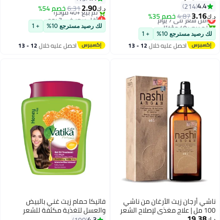
4.4
214
2.90
6.31
خصم 54%
د.ك‏
3.16
4.87
أقل سعر في 7 يوم
خصم 35%
أقل سعر في 7 يوم
د.ك‏
تم بيع +40 مؤخرًا
بتخلّص بسرعة
لك رصيد مسترجع 10%
+ 1
أقل سعر في 7 يوم
تم بيع +40 مؤخرًا
لك رصيد مسترجع 10%
+ 1
أقل سعر في 7 يوم
احصل عليه خلال
12 - 13
احصل عليه خلال
12 - 13
اغسطس
اغسطس
ناشي أرجان زيت الأرغان من ناشي
فاتيكا حمام زيت غني بالبيض
100 مل | علاج مغذي لإصلاح الشعر
والعسل لتغذية مكثفة للشعر
19.38
ومنحه لمعاناً
500جرام
4.3
190
د.ك‏