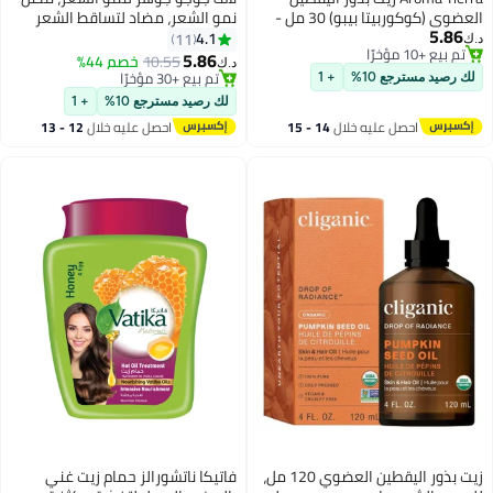
العضوي (كوكوربيتا بيبو) 30 مل -
نمو الشعر، مضاد لتساقط الشعر
5.86
معصور على البارد غير مكرر - لنمو
للنساء والرجال، إعادة لمس الشعر،
4.1
11
د.ك‏
تم بيع +10 مؤخرًا
الشعر، الت thinning، البشرة، الوجه،
مصل الشعر، تعزيز نمو الشعر المزيد
5.86
10.55
خصم 44%
د.ك‏
تم بيع +10 مؤخرًا
التدليك
تم بيع +30 مؤخرًا
لك رصيد مسترجع 10%
+ 1
تم بيع +30 مؤخرًا
لك رصيد مسترجع 10%
+ 1
احصل عليه خلال
14 - 15
احصل عليه خلال
12 - 13
اغسطس
اغسطس
زيت بذور اليقطين العضوي 120 مل،
فاتيكا ناتشورالز حمام زيت غني