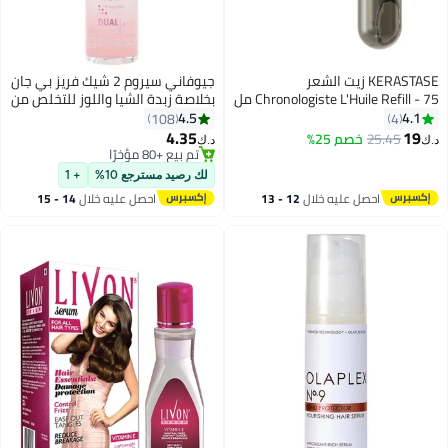
KERASTASE زيت الشعر
جيوفاني سيروم 2 شيك فريز بي جان
Chronologiste L'Huile Refill - 75 مل
بخلاصة زبدة الشيا واللوز للتخلص من
هيشان الشعر وإضافة لمعة
4.5
4.1
108
4
81ملليلتر
4.35
19
25.45
خصم 25%
د.ك‏
د.ك‏
تم بيع +80 مؤخرًا
تم بيع +80 مؤخرًا
لك رصيد مسترجع 10%
+ 1
احصل عليه خلال
12 - 13
احصل عليه خلال
14 - 15
اغسطس
اغسطس