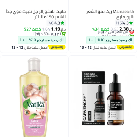
Mamaearth زيت نمو الشعر
فاتيكا ناتشورالز جل تثبيت قوي جداً
بالروزماري
للشعر 150ملليلتر
4.3
4.3
46
15
1.19
2.38
3.63
أقل سعر في 7 يوم
خصم 34%
1.64
خصم 27%
د.ك‏
د.ك‏
تم بيع +60 مؤخرًا
تم بيع +50 مؤخرًا
أقل سعر في 7 يوم
تم بيع +50 مؤخرًا
لك رصيد مسترجع 10%
+ 1
لك رصيد مسترجع 10%
+ 1
احصل عليه خلال
12 - 13
احصل عليه خلال
12 - 13
اغسطس
اغسطس