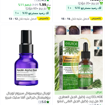
تم بيع +20 مؤخرًا
1.99
2.25
خصم 11%
د.ك‏
تم بيع +20 مؤخرًا
تم بيع +60 مؤخرًا
لك رصيد مسترجع 10%
+ 1
تم بيع +60 مؤخرًا
لك رصيد مسترجع 10%
+ 1
احصل عليه خلال
14 - 15
احصل عليه خلال
12 - 13
اغسطس
اغسطس
عرض
لوريال بروفيسيونال سيروم لوريال
EELHOE زيت إكليل الجبل العطري
بروفيشنال كيراتين ألفا سليك ميرو
30 مل زيت إكليل الجبل النقي لنمو
سليك 50 مل
5.0
3