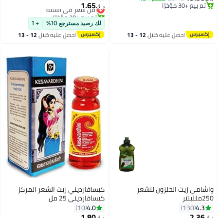
275 مل
1.65
تم بيع +30 مؤخرًا
أقل سعر في السنة
د.ك‏
تم بيع +30 مؤخرًا
تم بيع +20 مؤخرًا
أقل سعر في السنة
لك رصيد مسترجع 10%
+ 1
احصل عليه خلال
12 - 13
احصل عليه خلال
12 - 13
اغسطس
اغسطس
واشامي زيت الحلزون للشعر
كيسافارديني زيت الشعر المركز
250ملليلتر
كيسافارديني 25 مل
4.0
4.3
10
130
1.80
2.36