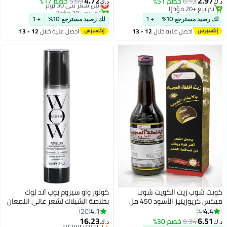
4.72
2.97
6.13
خصم 51%
5.69
أقل سعر في 30 يوم
خصم 17%
د.ك‏
د.ك‏
تم بيع +20 مؤخرًا
تم بيع +20 مؤخرًا
تم بيع +20 مؤخرًا
أقل سعر في 30 يوم
لك رصيد مسترجع 10%
+ 1
لك رصيد مسترجع 10%
+ 1
احصل عليه خلال
12 - 13
احصل عليه خلال
12 - 13
اغسطس
اغسطس
كويت شوب زيت الكويت شوب
كولور واو سيروم بوب آند لوك
ميكس كريوزيتيز الأسود 450 مل
بخلاصة الشيلاك لشعر عالي اللمعان
بالأعشاب الطبيعية لتغذية وتقوية
55ملليلتر
4.1
4.4
20
4
الشعر وعناية نمو الشعر
16.23
6.51
9.34
خصم 30%
بتخلّص بسرعة
د.ك‏
د.ك‏