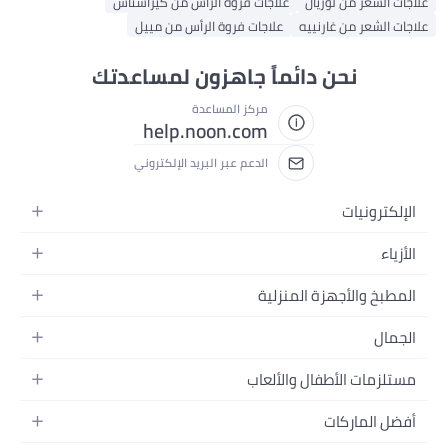
علاجات الشعر من لوريال
علاجات فروة الرأس من كيراستاس
علاجات الشعر من غارنييه
علاجات فروة الرأس من مييل
نحن دائماً جاهزون لمساعدتك
مركز المساعدة
help.noon.com
الدعم عبر البريد الإلكتروني
الإلكترونيات
الجوالات
الأزياء
التابلت
أزياء نسائية
المطبخ والأجهزة المنزلية
اللابتوبات
أزياء رجالية
الحمام
الأجهزة المنزلية
الجمال
أزياء البنات
ديكور البيت
الكاميرات
العطور
أزياء الأولاد
مستلزمات الأطفال والألعاب
المطبخ والسفرة
التلفزيونات
المكياج
الساعات
الحفاضات
أدوات وتحسين المنزل
السماعات
أفضل الماركات
العناية بالشعر
المجوهرات
وسائل تنقل الأطفال
المفارش