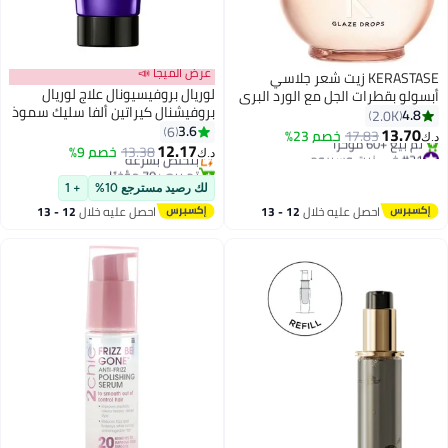
عرض الميجا 📣
KERASTASE زيت شعر جلاسي
لوريال بروفيسيونال علاج لوريال
أبسولو بقطرات الجل مع الورد البري
بروفيشنال كيراتين ألفا سليك سموذ
45 مل
4.8
2.0K
#28 في زيت وسيروم
200 مل
3.6
6
13.70
17.83
خصم 23%
أقل سعر في 30 يوم
د.ك‏
12.17
#21 في زيت وسيروم
بتخلّص بسرعة
13.38
خصم 9%
د.ك‏
أقل سعر في 30 يوم
تم بيع +70 مؤخرًا
تم بيع +60 مؤخرًا
#28 في زيت وسيروم
لك رصيد مسترجع 10%
+ 1
#21 في زيت وسيروم
احصل عليه خلال
12 - 13
احصل عليه خلال
12 - 13
اغسطس
اغسطس