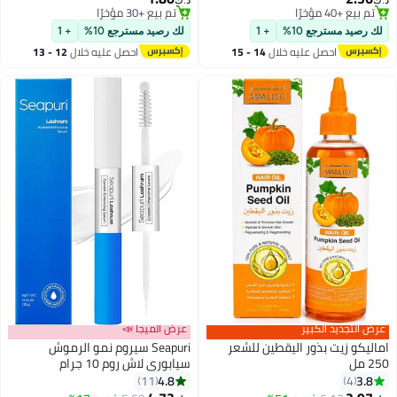
د.ك‏
د.ك‏
تم بيع +40 مؤخرًا
تم بيع +30 مؤخرًا
تم بيع +40 مؤخرًا
تم بيع +30 مؤخرًا
لك رصيد مسترجع 10%
+ 1
لك رصيد مسترجع 10%
+ 1
احصل عليه خلال
14 - 15
احصل عليه خلال
12 - 13
اغسطس
اغسطس
عرض التجديد الكبير
عرض الميجا 📣
اماليكو زيت بذور اليقطين للشعر
Seapuri سيروم نمو الرموش
250 مل
سيابوري لاش روم 10 جرام
4.8
3.8
11
4