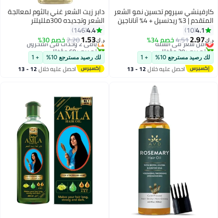
كارفينشي سيروم تحسين نمو الشعر
دابر زيت الشعر غني بالثوم لمعالجة
المتقدم | 3% ريدنسيل + 4% آناناجين
الشعر وتجديده 300ملليلتر
+ 3% بايكابيل + 1% كابيليا لونجا، زيت
4.4
4.1
146
10
اللافندر، البيوتين ومستخلص الأرز |
1.53
2.97
4.51
خصم 34%
أقل سعر في السنة
باقي 2 وحدات في المخزون
2.20
خصم 30%
د.ك‏
د.ك‏
سيروم للتحكم في تساقط الشعر
تم بيع +30 مؤخرًا
تم بيع +60 مؤخرًا
أقل سعر في السنة
وتعزيز النمو للرجال والنساء | 30 مل
باقي 2 وحدات في المخزون
لك رصيد مسترجع 10%
+ 1
لك رصيد مسترجع 10%
+ 1
احصل عليه خلال
12 - 13
احصل عليه خلال
12 - 13
اغسطس
اغسطس