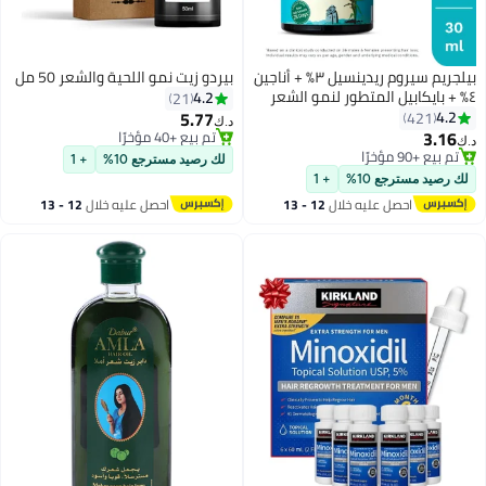
بيلجريم سيروم ريدينسيل ٣٪ + أناجين
بيردو زيت نمو اللحية والشعر 50 مل
٤٪ + بايكابيل المتطور لنمو الشعر
4.2
21
(٣٠ مل) لفروة الرأس مع الأرز الأسود
5.77
4.2
421
د.ك‏
الكوري، والنخيل المنشاري | التحكم
3.16
تم بيع +40 مؤخرًا
د.ك‏
في تساقط الشعر، وتحفيز نموه |
تم بيع +40 مؤخرًا
تم بيع +90 مؤخرًا
لك رصيد مسترجع 10%
+ 1
تم بيع +90 مؤخرًا
سيروم نمو الشعر للجنسين
لك رصيد مسترجع 10%
+ 1
احصل عليه خلال
12 - 13
احصل عليه خلال
12 - 13
اغسطس
اغسطس