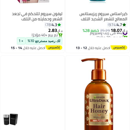
كيراستاس سيروم ريزيستانس
ليفون سيروم للتحكم في تجعد
المعالج للشعر الشديد التلف
الشعر وحمايته من التلف
30ملليلتر
4.3
4.7
78
974
2.83
18.07
#42 في زيت وسيروم
25.29
خصم 28%
د.ك‏
د.ك‏
تم بيع +30 مؤخرًا
تم بيع +40 مؤخرًا
#42 في زيت وسيروم
تم بيع +40 مؤخرًا
لك رصيد مسترجع 10%
+ 1
احصل عليه خلال
12 - 13
احصل عليه خلال
14 - 15
اغسطس
اغسطس