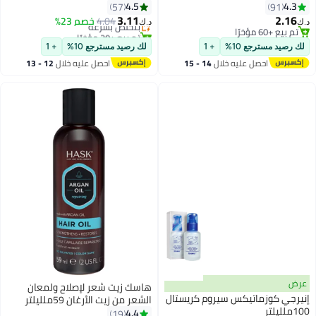
4.5
4.3
57
91
3.11
2.16
4.04
بتخلّص بسرعة
خصم 23%
د.ك‏
د.ك‏
تم بيع +60 مؤخرًا
تم بيع +30 مؤخرًا
تم بيع +60 مؤخرًا
بتخلّص بسرعة
لك رصيد مسترجع 10%
+ 1
لك رصيد مسترجع 10%
+ 1
احصل عليه خلال
14 - 15
احصل عليه خلال
12 - 13
اغسطس
اغسطس
عرض
هاسك زيت شعر لإصلاح ولمعان
إنيرجي كوزماتيكس سيروم كريستال
الشعر من زيت الأرغان 59ملليلتر
100ملليلتر
4.4
19