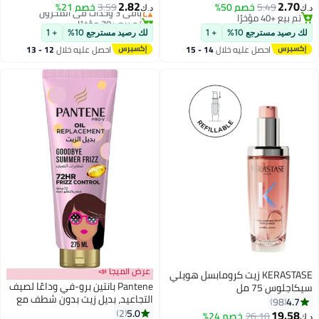
2.82
2.70
5.49
خصم 50%
باقي 3 وحدات في المخزون
3.59
خصم 21%
د.ك‏
د.ك‏
تم بيع +40 مؤخرًا
تم بيع +70 مؤخرًا
تم بيع +40 مؤخرًا
باقي 3 وحدات في المخزون
لك رصيد مسترجع 10%
+ 1
لك رصيد مسترجع 10%
+ 1
احصل عليه خلال
14 - 15
احصل عليه خلال
12 - 13
اغسطس
اغسطس
عرض الميجا 📣
KERASTASE زيت كرومابسل هويلي
Pantene بانتين برو-في وداعًا لصيف
سيكاجلوس 75 مل
التجاعيد، بديل زيت بدون شطف مع
4.7
98
تحكم في التجاعيد لمدة 72 ساعة،
5.0
2
19.58
26.10
خصم 24%
د.ك‏