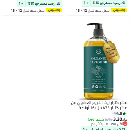
تم بيع +10 مؤخرًا
بتخلّص بسرعة
لك رصيد مسترجع 10%
+ 1
لك رصيد مسترجع 10%
+ 1
احصل عليه خلال
12 - 13
احصل عليه خلال
12 - 13
اغسطس
اغسطس
مدثر گلزار زيت الخروع العضوي من
مدثر گلزار 473 مل (16 أونصة
سائلة)، زيت خروع عضوي معصور
4.6
9
على البارد، نقي وطبيعي 100%،
3.30
6.13
خصم 46%
د.ك‏
للعناية بالشعر والرموش والحواجب
أقل سعر في 30 يوم
أقل سعر في 30 يوم
والبشرة والتدليك
0.17 د.ك. خصم إضافي!
+ 2