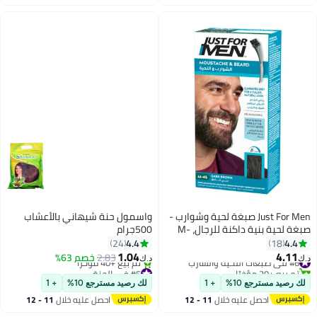
اغسطس
اغسطس
Just For Men صبغة لحية وشوارب -
واسمول حنة شيهاني بالأعشاب
صبغة لحية بنية داكنة للرجال، M-
500جرام
45، جل لون سهل الاستخدام مع
4.4
4.4
24
18
البيوتين وزيت جوز الهند والألوة
1.04
4.11
#6 في صبغات اللحية والشارب
2.83
خصم 63%
د.ك‏
د.ك‏
لشعر وجه أكثر كثافة وصحة
تم بيع +30 مؤخرًا
#5 في الحنة
#6 في صبغات اللحية والشارب
أقل سعر في 7 يوم
لك رصيد مسترجع 10%
+ 1
لك رصيد مسترجع 10%
+ 1
تم بيع +40 مؤخرًا
احصل عليه خلال
11 - 12
احصل عليه خلال
11 - 12
#5 في الحنة
اغسطس
اغسطس