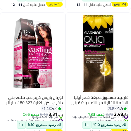
تم بيع +130 مؤخرًا
احصل عليه خلال
11 - 12
احصل عليه خلال
11 - 12
#44 في صبغات الشعر الكيميائية
اغسطس
اغسطس
غارنييه مسحوق صبغة شعر أوليا
لوريال باريس كريم صب ملمع بني
الدائمة الخالية من الأمونيا 6.0 بني
دافئ داكن للغاية 323 180ملليلتر
فاتح
4.4
4.4
1.4K
3.8K
3.31
2.48
#19 في صبغات الشعر الكيميائية
3.72
خصم 33%
6.15
خصم 46%
د.ك‏
د.ك‏
تم بيع +220 مؤخرًا
#30 في صبغات الشعر الكيميائية
#19 في صبغات الشعر الكيميائية
أقل سعر في 7 يوم
لك رصيد مسترجع 10%
+ 1
لك رصيد مسترجع 10%
+ 1
تم بيع +80 مؤخرًا