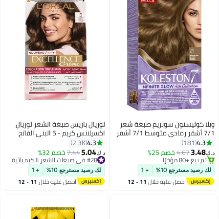
ويلا كوليستون سوبريم صبغة شعر
لوريال باريس صبغة الشعر لوريال
7/1 أشقر رمادي متوسط 7/1 أشقر
اكسيلانس كريم - 5 البني الفاتح
رمادي متوسط
4.3
4.3
2.3K
181
5.04
3.48
4.67
خصم 25%
#28 في صبغات الشعر الكيميائية
7.44
خصم 32%
د.ك‏
د.ك‏
تم بيع +80 مؤخرًا
تم بيع +120 مؤخرًا
تم بيع +80 مؤخرًا
#28 في صبغات الشعر الكيميائية
لك رصيد مسترجع 10%
+ 1
لك رصيد مسترجع 10%
+ 1
احصل عليه خلال
11 - 12
احصل عليه خلال
11 - 12
اغسطس
اغسطس