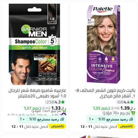
باليت كريم تلوين الشعر المكثف 8-
غارنييه شامبو صبغة شعر للرجال
1، أشقر فاتح مركزي
1.0 أسود طبيعي 20ملليلتر
4.3
4.4
258
68
1.33
1.39
2.16
خصم 35%
2.12
خصم 37%
د.ك‏
د.ك‏
تم بيع +70 مؤخرًا
#42 في صبغات الشعر الكيميائية
تم بيع +70 مؤخرًا
أقل سعر في 7 يوم
لك رصيد مسترجع 10%
+ 1
لك رصيد مسترجع 10%
+ 1
تم بيع +130 مؤخرًا
احصل عليه خلال
11 - 12
احصل عليه خلال
11 - 12
#42 في صبغات الشعر الكيميائية
اغسطس
اغسطس