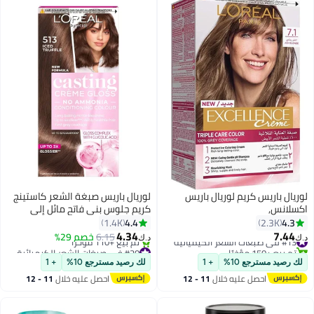
لوريال باريس كريم لوريال باريس
لوريال باريس صبغة الشعر كاستينج
اكسلانس,
كريم جلوس بني فاتح مائل إلى
الرمادي 513 180ملليلتر
4.4
4.3
1.4K
2.3K
4.34
7.44
#13 في صبغات الشعر الكيميائية
6.15
خصم 29%
د.ك‏
د.ك‏
تم بيع +150 مؤخرًا
#20 في صبغات الشعر الكيميائية
#13 في صبغات الشعر الكيميائية
أقل سعر في 7 يوم
لك رصيد مسترجع 10%
+ 1
لك رصيد مسترجع 10%
+ 1
تم بيع +110 مؤخرًا
احصل عليه خلال
11 - 12
احصل عليه خلال
11 - 12
#20 في صبغات الشعر الكيميائية
اغسطس
اغسطس