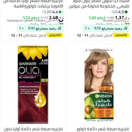
فاتيكا حنا لتلوين الشعر بلون أسود
غارنييه صبغة الشعر أوليا الخالية من
طبيعي، مجموعة مكونة من عبوتين
الأمونيا بريليانت كولوروالغنية
#1 في الحنة
وزن 10 جرام أسود
بالزيوت للون دائم للشعر 4.0 بني
4.4
4.5
3.8K
46
أقل سعر في 7 يوم
داكن
2.48
1.37
1.98
بتخلّص بسرعة
خصم 30%
#10 في صبغات الشعر الكيميائية
3.72
خصم 33%
د.ك‏
د.ك‏
تم بيع +160 مؤخرًا
تم بيع +250 مؤخرًا
#1 في الحنة
#10 في صبغات الشعر الكيميائية
لك رصيد مسترجع 10%
+ 1
لك رصيد مسترجع 10%
+ 1
احصل عليه خلال
11 - 12
احصل عليه خلال
11 - 12
اغسطس
اغسطس
غارنييه صبغة شعر دائمة كولور
غارنييه صبغة شعر دائمة أوليا بدون