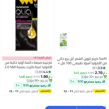
عرض الميجا 📣
Swift كريم تلوين الشعر أبل برو خالي
غارنييه صبغة دائمة أوليا خالية من
من الأمونيا أسود طبيعي 100 مل ×
الأمونيا غنية بالزيت بنسبة 60% 2.0
2
3.9
81
أسود 50g 50g 12ml
4.4
3.8K
2.70
4.95
خصم 45%
د.ك‏
1.90
تم بيع +20 مؤخرًا
3.72
خصم 48%
د.ك‏
تم بيع +20 مؤخرًا
تم بيع +90 مؤخرًا
لك رصيد مسترجع 10%
+ 1
تم بيع +90 مؤخرًا
لك رصيد مسترجع 10%
+ 1
احصل عليه خلال
11 - 12
احصل عليه خلال
11 - 12
اغسطس
اغسطس
البحث الشائع