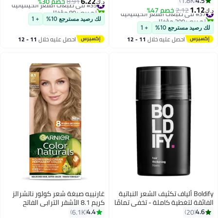
6.22
4.5
1.8K
#35 في صبغات الشعر الكيميائية
8.91
خصم 30%
د.ك‏
1.12
تم بيع +80 مؤخرًا
#37 في صبغات الشعر الكيميائية
2.12
خصم 47%
د.ك‏
#35 في صبغات الشعر الكيميائية
تم بيع +200 مؤخرًا
لك رصيد مسترجع 10%
+ 1
#37 في صبغات الشعر الكيميائية
لك رصيد مسترجع 10%
+ 1
احصل عليه خلال
11 - 12
احصل عليه خلال
11 - 12
اغسطس
اغسطس
Boldify ألياف تكثيف الشعر النباتية
غارنييه صبغة شعر كولور ناتشرالز
الفائقة لتغطية كاملة - تخفي تمامًا
كريم 8.1 الأشقر الترابي الفاتح
تساقط الشعر، المناطق الرقيقة،
112ملليلتر
4.4
4.6
6.1K
20