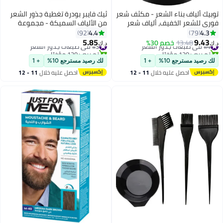
توبيك ألياف بناء الشعر - مكثف شعر
ثيك فايبر بودرة تغطية جذور الشعر
فوري للشعر الخفيف، ألياف شعر
من الألياف السميكة - مجموعة
للرجال والنساء، مسحوق قوام مع
إخفاء تساقط الشعر المقاومة للماء
4.4
4.3
92
79
كيراتين طبيعي، لون شعر طويل
والعرق للنساء ذوات الشعر الخفيف،
5.85
9.43
#4 في صبغات جذور الشعر
13.48
خصم 30%
#3 في صبغات جذور الشعر
د.ك‏
د.ك‏
الأمد -
تتضمن فرشاة (بني داكن)
تم بيع +120 مؤخرًا
تم بيع +120 مؤخرًا
#4 في صبغات جذور الشعر
#3 في صبغات جذور الشعر
لك رصيد مسترجع 10%
+ 1
لك رصيد مسترجع 10%
+ 1
احصل عليه خلال
11 - 12
احصل عليه خلال
11 - 12
اغسطس
اغسطس