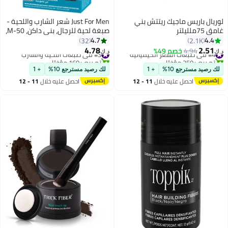
لوريال باريس ماجيك ريتتش بني
Just For Men شعر الشارب واللحية -
غامق 75ملليلتر
صبغة لحية للرجال، بني داكن، M-50،
صيغة جل مرطب مع البيوتين، الألوة،
4.7
4.4
32
2.1K
وزيت جوز الهند، تشمل فرشاة
4.78
2.51
#4 في صبغات الشعر الكيميائية
4.94
خصم 49%
#3 في صبغات اللحية والشارب
د.ك‏
د.ك‏
التطبيق
تم بيع +250 مؤخرًا
تم بيع +160 مؤخرًا
#4 في صبغات الشعر الكيميائية
#3 في صبغات اللحية والشارب
لك رصيد مسترجع 10%
+ 1
لك رصيد مسترجع 10%
+ 1
احصل عليه خلال
11 - 12
احصل عليه خلال
11 - 12
اغسطس
اغسطس