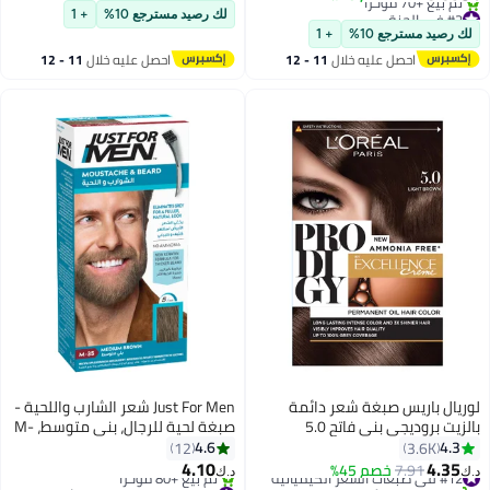
#32 في صبغات الشعر الكيميائية
#2 في الحنة
لك رصيد مسترجع 10%
+ 1
أقل سعر في 30 يوم
لك رصيد مسترجع 10%
+ 1
تم بيع +70 مؤخرًا
احصل عليه خلال
11 - 12
احصل عليه خلال
11 - 12
#2 في الحنة
اغسطس
اغسطس
لوريال باريس صبغة شعر دائمة
Just For Men شعر الشارب واللحية -
بالزيت بروديجي بني فاتح 5.0
صبغة لحية للرجال، بني متوسط، M-
35، فرشاة مرفقة لتسهيل التطبيق،
4.6
4.3
12
3.6K
مع البيوتين، الألوة، وزيت جوز الهند
4.10
4.35
#12 في صبغات الشعر الكيميائية
7.91
خصم 45%
د.ك‏
د.ك‏
لشعر وجه صحي
تم بيع +130 مؤخرًا
#5 في صبغات اللحية والشارب