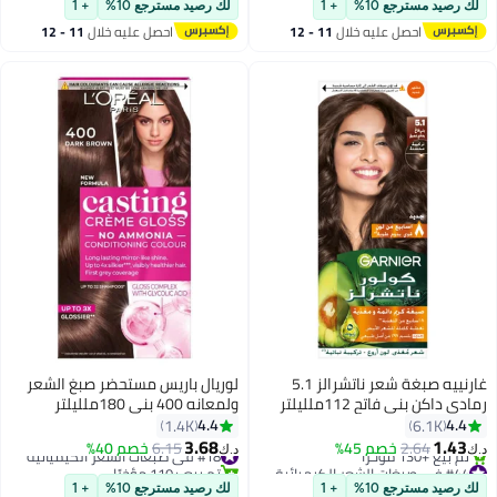
لك رصيد مسترجع 10%
+ 1
لك رصيد مسترجع 10%
+ 1
احصل عليه خلال
11 - 12
احصل عليه خلال
11 - 12
اغسطس
اغسطس
غارنييه صبغة شعر ناتشرالز 5.1
لوريال باريس مستحضر صبغ الشعر
رمادي داكن بني فاتح 112ملليلتر
ولمعانه 400 بني 180ملليلتر
4.4
4.4
1.4K
6.1K
3.68
1.43
2.64
خصم 45%
#18 في صبغات الشعر الكيميائية
6.15
خصم 40%
د.ك‏
د.ك‏
#44 في صبغات الشعر الكيميائية
تم بيع +110 مؤخرًا
أقل سعر في 7 يوم
#18 في صبغات الشعر الكيميائية
لك رصيد مسترجع 10%
+ 1
لك رصيد مسترجع 10%
+ 1