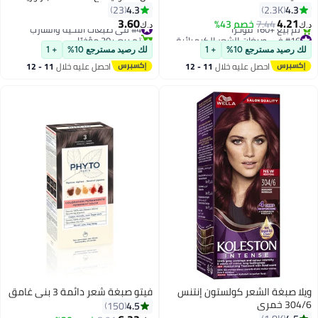
الزيتون - 103 بني داكن
4.3
4.3
23
2.3K
3.60
4.21
7.44
خصم 43%
#4 في صبغات اللحية والشارب
د.ك‏
د.ك‏
#16 في صبغات الشعر الكيميائية
تم بيع +30 مؤخرًا
أقل سعر في 7 يوم
#4 في صبغات اللحية والشارب
لك رصيد مسترجع 10%
+ 1
لك رصيد مسترجع 10%
+ 1
تم بيع +160 مؤخرًا
احصل عليه خلال
11 - 12
احصل عليه خلال
11 - 12
#16 في صبغات الشعر الكيميائية
اغسطس
اغسطس
ويلا صبغة الشعر كولستون إنتنس
فيتو صبغة شعر دائمة 3 بني غامق
304/6 خمري
4.5
150