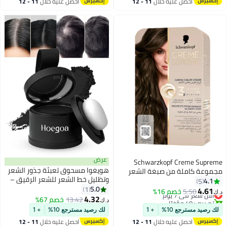
احصل عليه خلال
11 - 12
احصل عليه خلال
11 - 12
#30 في صبغات الشعر الكيميائية
اغسطس
اغسطس
عرض
Schwarzkopf Creme Supreme
هويغوا مسحوق تعبئة جذور الشعر
مجموعة كاملة من صبغة الشعر
وتظليل خط الشعر للشعر الرقيق –
الدائمة 5-0 بني طبيعي
4.1
5
مع معطف فوري لإخفاء جذور
5.0
1
4.61
5.50
أقل سعر في 7 يوم
خصم 16%
د.ك‏
الشعر الشابحة، مغذي بالفحم
4.32
تم بيع +40 مؤخرًا
13.42
خصم 67%
د.ك‏
وفيتامين إي، مقاوم للماء، لزيادة
أقل سعر في 7 يوم
لك رصيد مسترجع 10%
+ 1
لك رصيد مسترجع 10%
+ 1
كثافة الشعر للنساء والرجال، اللون
احصل عليه خلال
11 - 12
احصل عليه خلال
11 - 12
الأسود 4 جرام