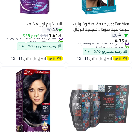
Just For Men صبغة لحية وشوارب -
باليت كريم لون مكثف
صبغة لحية سوداء حقيقية للرجال،
4.3
150
M-55، جل للتطبيق بالفرشاة مع
1.41
4.1
26
#21 في صبغات الشعر الكيميائية
2.31
خصم 38%
د.ك‏
البيوتين، الألوة فيرا، وزيت جوز الهند
4.75
تم بيع +160 مؤخرًا
#1 في صبغات اللحية والشارب
د.ك‏
للشعر الخشن في الوجه
#21 في صبغات الشعر الكيميائية
تم بيع +110 مؤخرًا
لك رصيد مسترجع 10%
+ 1
#1 في صبغات اللحية والشارب
لك رصيد مسترجع 10%
+ 1
احصل عليه خلال
11 - 12
احصل عليه خلال
11 - 12
اغسطس
اغسطس