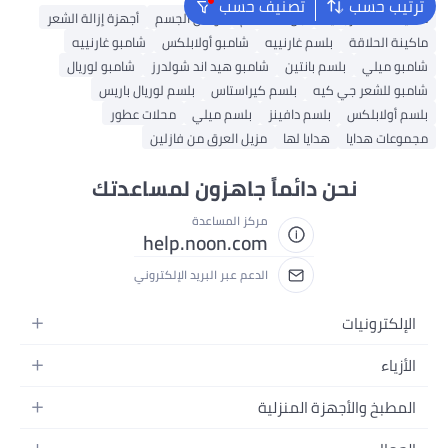
ترتيب حسب
تصنيف حسب
ماكينة حلاقة رجالية
جل استحمام
لوشن الجسم
أجهزة إزالة الشعر
ماكينة الحلاقة
بلسم غارنييه
شامبو أولابلكس
شامبو غارنييه
شامبو ميلي
بلسم بانتين
شامبو هيد اند شولدرز
شامبو لوريال
شامبو للشعر جي كيه
بلسم كيراستاس
بلسم لوريال باريس
بلسم أولابلكس
بلسم دافينز
بلسم ميلي
محلات عطور
مجموعات هدايا
هدايا لها
مزيل العرق من فازلين
نحن دائماً جاهزون لمساعدتك
مركز المساعدة
help.noon.com
الدعم عبر البريد الإلكتروني
الإلكترونيات
الجوالات
الأزياء
التابلت
أزياء نسائية
المطبخ والأجهزة المنزلية
اللابتوبات
أزياء رجالية
الحمام
الأجهزة المنزلية