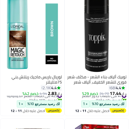
توبيك ألياف بناء الشعر - مكثف شعر
لوريال باريس ماجيك ريتتش بني
فوري للشعر الخفيف، ألياف شعر
75ملليلتر
للرجال والنساء، مسحوق قوام مع
4.4
4.4
2.1K
68
كيراتين طبيعي، لون شعر يدوم طويلاً
2.83
17.44
#7 في صبغات جذور الشعر
24.70
خصم 29%
#23 في صبغات الشعر الكيميائية
4.94
خصم 42%
د.ك‏
د.ك‏
-
تم بيع +40 مؤخرًا
تم بيع +160 مؤخرًا
#7 في صبغات جذور الشعر
#23 في صبغات الشعر الكيميائية
لك رصيد مسترجع 10%
+ 1
لك رصيد مسترجع 10%
+ 1
احصل عليه خلال
11 - 12
احصل عليه خلال
11 - 12
اغسطس
اغسطس