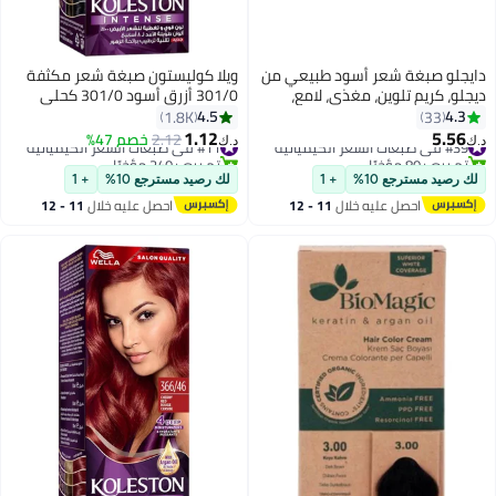
دايجلو صبغة شعر أسود طبيعي من
ويلا كوليستون صبغة شعر مكثفة
ديجلو، كريم تلوين، مغذي، لامع،
301/0 أزرق أسود 301/0 كحلي
مضاد للشيخوخة، خالي من الأمونيا،
4.5
4.3
1.8K
33
98% بدون حساسية، 500 مل
1.12
5.56
#39 في صبغات الشعر الكيميائية
#11 في صبغات الشعر الكيميائية
2.12
خصم 47%
د.ك‏
د.ك‏
تم بيع +80 مؤخرًا
تم بيع +240 مؤخرًا
#39 في صبغات الشعر الكيميائية
#11 في صبغات الشعر الكيميائية
لك رصيد مسترجع 10%
+ 1
لك رصيد مسترجع 10%
+ 1
احصل عليه خلال
11 - 12
احصل عليه خلال
11 - 12
اغسطس
اغسطس