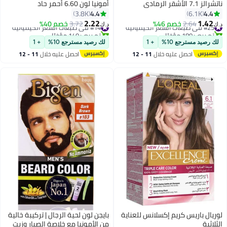
ناتشرالز 7.1 الأشقر الرمادي
أمونيا لون 6.60 أحمر حاد
112ملليلتر
4.4
4.4
3.8K
6.1K
2.22
1.42
#25 في صبغات الشعر الكيميائية
2.64
خصم 46%
#14 في صبغات الشعر الكيميائية
3.72
خصم 40%
د.ك‏
د.ك‏
تم بيع +180 مؤخرًا
تم بيع +140 مؤخرًا
#25 في صبغات الشعر الكيميائية
#14 في صبغات الشعر الكيميائية
لك رصيد مسترجع 10%
+ 1
لك رصيد مسترجع 10%
+ 1
احصل عليه خلال
11 - 12
احصل عليه خلال
11 - 12
اغسطس
اغسطس
لوريال باريس كريم إكسلانس للعناية
بايجن لون لحية الرجال | تركيبة خالية
الثلاثية
من الأمونيا مع خلاصة الصبار وزيت