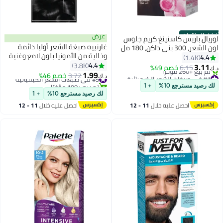
أفضل المنتجات
عرض
لوريال باريس كاستينغ كريم جلوس
غارنييه صبغة الشعر أوليا دائمة
لون الشعر، 300 بني داكن، 180 مل
وخالية من الأمونيا بلون لامع وغنية
300 بني داكن 180ملليلتر
4.4
1.4K
بالزيت للون شعر دائم 1.0 أسود
4.4
3.8K
3.11
6.15
خصم 49%
د.ك‏
غامق
1.99
#1 في صبغات الشعر الكيميائية
#5 في صبغات الشعر الكيميائية
3.72
خصم 46%
د.ك‏
أقل سعر في 7 يوم
تم بيع +190 مؤخرًا
لك رصيد مسترجع 10%
+ 1
تم بيع +260 مؤخرًا
#5 في صبغات الشعر الكيميائية
لك رصيد مسترجع 10%
+ 1
#1 في صبغات الشعر الكيميائية
احصل عليه خلال
11 - 12
احصل عليه خلال
11 - 12
اغسطس
اغسطس