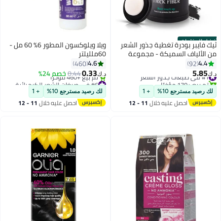
أفضل المنتجات
ثيك فايبر بودرة تغطية جذور الشعر
ويلا ويلوكسون المطور 6% 60 مل -
من الألياف السميكة - مجموعة
60ملليلتر
إخفاء تساقط الشعر المقاومة للماء
4.6
4.4
460
92
والعرق للنساء ذوات الشعر الخفيف،
0.33
5.85
#1 في صبغات جذور الشعر
0.44
خصم 24%
د.ك‏
د.ك‏
تتضمن فرشاة (أسود)
تم بيع +170 مؤخرًا
#6 في صبغات الشعر الكيميائية
#1 في صبغات جذور الشعر
باقي 1 وحدات في المخزون
لك رصيد مسترجع 10%
+ 1
لك رصيد مسترجع 10%
+ 1
تم بيع +460 مؤخرًا
احصل عليه خلال
11 - 12
احصل عليه خلال
11 - 12
#6 في صبغات الشعر الكيميائية
اغسطس
اغسطس