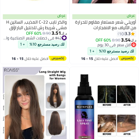
عرض
ر مقاوم للحرارة
والكر تايب C-22 المذيب، الساتين H
نفجارات
مشي شريط رش للدنتيل الباراؤق
3.51
والطوبيس (4 أوقية)
8.90
60% OFF
د.ك‏
#42 في خصلات الشعر الصناعية والبواريك
60
#42 في خصلات الشعر الصناعية والبواريك
لك رصيد مسترجع 10%
+ 1
+ 1
يه خلال
15 - 16
احصل عليه خلال
15 - 16
س
اغسطس