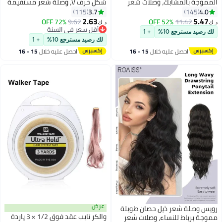
ك، وصلات شعر
شكل حرف V، وصلة شعر مستقيمة
 مرئية قابلة
من قطعة واحدة مع 4 مشابك،
3.7
115
للحرارة للفتيات
قطعة شعر صناعية مقاومة للحرارة
2.63
72% OFF
9.62
52% O
د.ك‏
والنساء، بني وأشقر مختلط، 50 سم
للنساء، 40 سم/50 سم/60 سم
أقل سعر في السنة
+ 1
أقل سعر في السنة
لك رصيد مسترجع 10%
+ 1
يه خلال
15 - 16
احصل عليه خلال
15 - 16
س
اغسطس
عرض
ذيل حصان طويلة
والكر تايب عقد فوق 1/2 × 3 ياردة
ساء، وصلات شعر