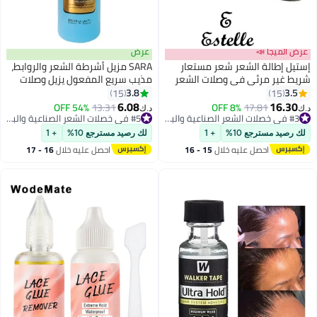
عرض
عر شعر مستعار
SARA مزيل أشرطة الشعر والروابط،
في وصلات الشعر
مذيب سريع المفعول يزيل وصلات
وصلات شعر بشري طبيعي 20
الشعر والروابط بسهولة بدون مواد
3.8
15
كيميائية قاسية 300مل
6.08
8% OFF
13.31
54% OFF
#5 في خصلات الشعر الصناعية والبواريك
د.ك‏
#3 في خصلات الشعر الصناعية والبواريك
تم بيع +40 مؤخرًا
#3 في خصلات الشعر الصناعية والبواريك
#5 في خصلات الشعر الصناعية والبواريك
+ 1
لك رصيد مسترجع 10%
+ 1
يه خلال
15 - 16
احصل عليه خلال
16 - 17
س
اغسطس