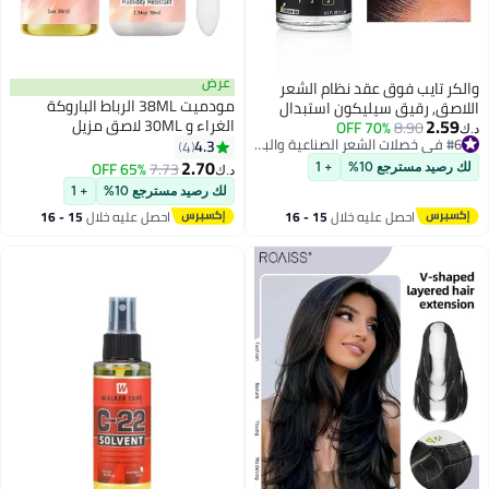
عرض
قد نظام الشعر
مودميت 38ML الرباط الباروكة
ليكون استبدال
الغراء و 30ML لاصق مزيل
70
بيت طويل الأمد
#6 في خصلات الشعر الصناعية والبواريك
مجموعة، الرباط الباروكة الغراء
4.3
لبولي والدنتيل الباراؤق, 3-4 أسابيع,
4
#6 في خصلات الشعر الصناعية والبواريك
آمنة غير سامة الغراء، ماء الترابط
2.70
لباراؤق, غير مرئي,
65% OFF
7.73
+ 1
د.ك‏
غير مرئية، مزيج مثالي للجبهة الرباط
15ML
لك رصيد مسترجع 10%
+ 1
الباروكات
يه خلال
15 - 16
احصل عليه خلال
15 - 16
س
اغسطس