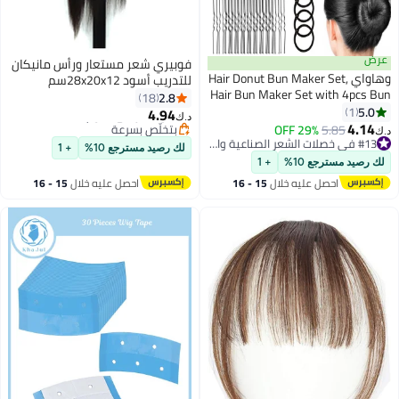
فوبيري شعر مستعار ورأس مانيكان
Hair Donut Bun Maker ,
للتدريب أسود 28x20x12سم
Hair Bun Maker S
2.8
18
Shapers, 20pc
4.94
د.ك‏
5pcs Hair Elas
29
#13 في خصلات الشعر الصناعية والبواريك
#39 في خصلات الشعر الصناعية والبواريك
B
أقل سعر في 7 يوم
لك رصيد مسترجع 10%
+ 1
#13 في خصلات الشعر الصناعية والبواريك
بتخلّص بسرعة
+ 1
#39 في خصلات الشعر الصناعية والبواريك
يه خلال
15 - 16
احصل عليه خلال
15 - 16
س
اغسطس