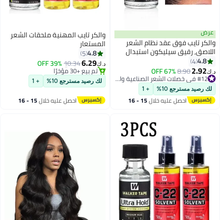
والكر تايب المهنية ملحقات الشعر
قد نظام الشعر
المستعار
ليكون استبدال
4.8
5
بيت طويل الأمد
6.29
39% OFF
10.34
د.ك‏
لبولي والدنتيل الباراؤق, 3-4 أسابيع,
67
#12 في خصلات الشعر الصناعية والبواريك
#11 في خصلات الشعر الصناعية والبواريك
لباراؤق, غير مرئي,
سنة
أقل سعر في السنة
لك رصيد مسترجع 10%
+ 1
15ML
#12 في خصلات الشعر الصناعية والبواريك
تم بيع +30 مؤخرًا
+ 1
#11 في خصلات الشعر الصناعية والبواريك
يه خلال
15 - 16
احصل عليه خلال
15 - 16
س
اغسطس