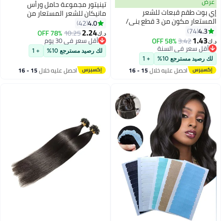
تينيتور مجموعة حامل ورأس
ات للشعر
مانيكان للشعر المستعار من
المستعار مكون من 3 قطع بني/
قطعتين أسود/فضي
4.0
42
2.24
78% OFF
10.25
د.ك‏
58
أقل سعر في 30 يوم
سنة
أقل سعر في 30 يوم
لك رصيد مسترجع 10%
+ 1
سنة
+ 1
يه خلال
15 - 16
احصل عليه خلال
15 - 16
س
اغسطس