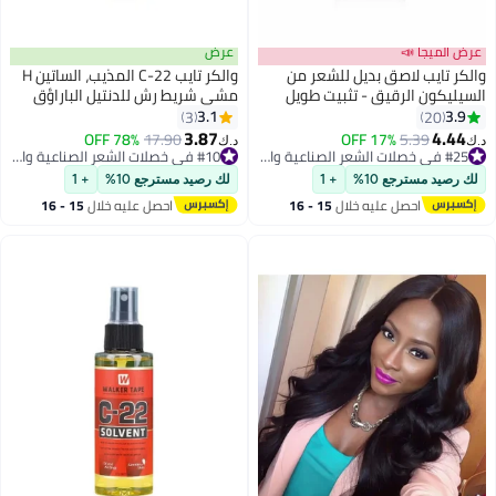
عرض
بديل للشعر من
والكر تايب C-22 المذيب، الساتين H
 - تثبيت طويل
مشي شريط رش للدنتيل الباراؤق
المصنوعة من
والطوبيس (4 أوقية)
3.1
3
البوليستر والدانتيل - 3-4 أسابيع ،
3.87
17
#25 في خصلات الشعر الصناعية والبواريك
17.90
78% OFF
#10 في خصلات الشعر الصناعية والبواريك
د.ك‏
ظمة شعر مستعار
تم بيع +10 مؤخرًا
- لاصق غير مرئي ومقاوم للماء (15
#25 في خصلات الشعر الصناعية والبواريك
#10 في خصلات الشعر الصناعية والبواريك
+ 1
لك رصيد مسترجع 10%
+ 1
يه خلال
15 - 16
احصل عليه خلال
15 - 16
س
اغسطس