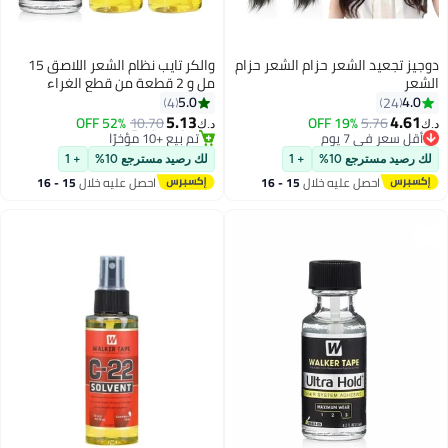
ر حزام الشعر حزام
والكر تايب نظام الشعر اللاصق 15
مل و 2 قطعة من قطع الغراء
البارؤك إزالة 118 مل ، وخلق مرفق
5.0
4
طويل الأمد وتجربة إزالة سهلة
5.13
52% OFF
10.70
19
د.ك‏
#22 في خصلات الشعر الصناعية والبواريك
أقل سعر في السنة
+ 1
لك رصيد مسترجع 10%
+ 1
تم بيع +10 مؤخرًا
يه خلال
15 - 16
احصل عليه خلال
15 - 16
#22 في خصلات الشعر الصناعية والبواريك
س
اغسطس