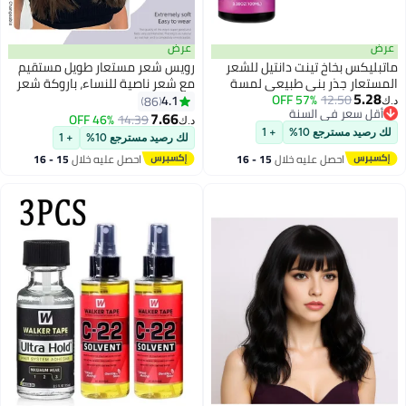
عرض
نت دانتيل للشعر
رويس شعر مستعار طويل مستقيم
ي طبيعي لمسة
مع شعر ناصية للنساء، باروكة شعر
57% O
ر يدوم طويلاً يجف
مستعار صناعي طبيعي ناعم
4.1
86
سنة
بة الدانتيل خافي
ومقاوم للحرارة لحفلات الزفاف
7.66
46% OFF
14.39
د.ك‏
سنة
ستعار إنهاء
وحفلات التنكرية والارتداء اليومي،
+ 1
لك رصيد مسترجع 10%
+ 1
ف للنساء شعر
بني، 60 سم (24 بوصة)
يه خلال
15 - 16
احصل عليه خلال
15 - 16
- 100 مل)
س
اغسطس