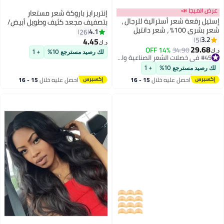
إنتربرايز باروكة شعر مستعار
سترالية للرجال ،
بتصفيف مجعد كثيف وطويل أبيض/
ر بشري 100٪ ، شعر دانتيل
رمادي
4.1
26
ظهر طبيعي بني
4.45
د.ك‏
14% OFF
لك رصيد مسترجع 10%
+ 1
#45 في خصلات الشعر الصناعية والبواريك
#45 في خصلات الشعر الصناعية والبواريك
+ 1
يه خلال
15 - 16
احصل عليه خلال
15 - 16
س
اغسطس