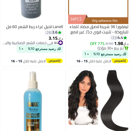
36 شريط لاصق مضاد للماء
Lanell لانيل غراء ربط الشعر 60 مل
وي جدًا، غير لامع،
3.6
26
ج الجوانب للشعر
3.15
#4 في خصلات الشعر الصناعية والبواريك
د.ك‏
يك والتوبيهات
تم بيع +50 مؤخرًا
77
#4 في خصلات الشعر الصناعية والبواريك
لك رصيد مسترجع 10%
+ 1
+ 1
يه خلال
15 - 16
احصل عليه خلال
15 - 16
س
اغسطس