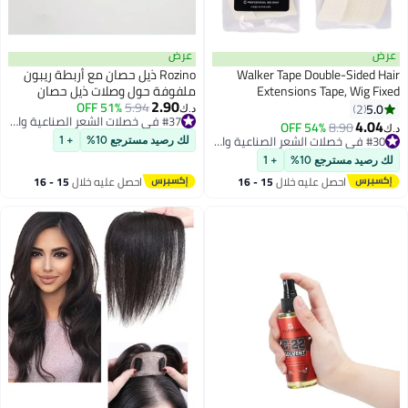
عرض
Walker Tape D
Rozino ذيل حصان مع أربطة ريبون
Extensions
ملفوفة حول وصلات ذيل حصان
2.90
Waterproof Tap
5.94
51% OFF
مموجة ومجعدة صناعية أنيقة
#37 في خصلات الشعر الصناعية والبواريك
د.ك‏
أقل سعر في 30 يوم
Extensions Wig
للاستخدام اليومي ملحقات شعر بني
54
#30 في خصلات الشعر الصناعية والبواريك
#37 في خصلات الشعر الصناعية والبواريك
Tape, Strip Adh
داكن
سنة
لك رصيد مسترجع 10%
+ 1
Tape
#30 في خصلات الشعر الصناعية والبواريك
+ 1
يه خلال
15 - 16
احصل عليه خلال
15 - 16
س
اغسطس