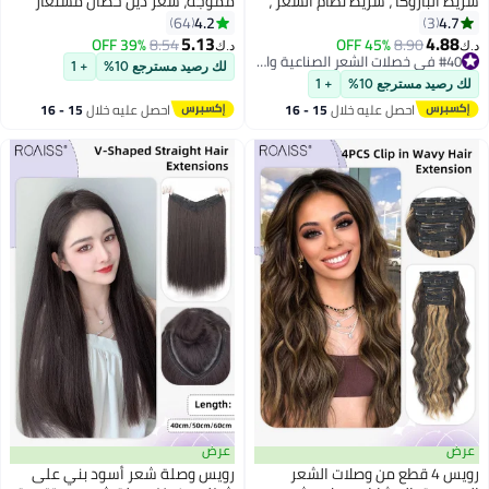
ريط نظام الشعر ،
مموجة، شعر ذيل حصان مستعار
 الباروكا لتمديدات
طبيعي بمشبك مخلب صغير، وصلة
4.2
64
ريط الدانتيل
إطالة شعر، قطعة شعر صناعية
5.13
45
#40 في خصلات الشعر الصناعية والبواريك
8.54
39% OFF
د.ك‏
للنساء والفتيات، تسريحة شعر ناعمة
لك رصيد مسترجع 10%
+ 1
#40 في خصلات الشعر الصناعية والبواريك
للاستخدام اليومي، 50 سم - أسود
+ 1
بني
يه خلال
15 - 16
احصل عليه خلال
15 - 16
س
اغسطس
عرض
من وصلات الشعر
رويس وصلة شعر أسود بني على