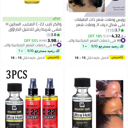
عرض
ذات الطبقات
والكر تايب C-22 المذيب، الساتين H
على شكل حرف V، وصلات شعر
مشي شريط رش للدنتيل الباراؤق
مستقيمة من قطعة واحدة مع 4
والطوبيس (4 أوقية)
3.8
ر صناعية
5
18
3.98
فتيات والنساء،
#8 في خصلات الشعر الصناعية والبواريك
8.90
55% OFF
#9 في خصلات الشعر الصناعية والبواريك
د.ك‏
#8 في خصلات الشعر الصناعية والبواريك
تم بيع +10 مؤخرًا
+ 1
#9 في خصلات الشعر الصناعية والبواريك
لك رصيد مسترجع 10%
+ 1
يه خلال
15 - 16
احصل عليه خلال
15 - 16
س
اغسطس