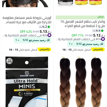
أوريتي باروكة شعر مستعار مقاومة
والكر تايب نظام الشعر اللاصق 15
للحرارة من الألياف مع غرة للنساء،
من قطع الغراء
باروكة شعر مستعار كاملة بمظهر
4.2
4
البارؤك إزالة 118 مل ، وخلق مرفق
طبيعي للحفلات اليومية، مجعدة،
5.13
8.90
42% OFF
#24 في خصلات الشعر الصناعية والبواريك
د.ك‏
ة إزالة سهلة
مموجة، مستقيمة، طويلة، قصيرة -
71% O
#14 في خصلات الشعر الصناعية والبواريك
تم بيع +10 مؤخرًا
سنة
103
#24 في خصلات الشعر الصناعية والبواريك
لك رصيد مسترجع 10%
+ 1
+ 1
يه خلال
15 - 16
احصل عليه خلال
15 - 16
#14 في خصلات الشعر الصناعية والبواريك
س
اغسطس