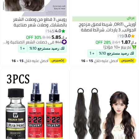
رويس 3 قطع من وصلات الشعر
ORiTi، شريط لاصق مزدوج
بالمشابك، وصلات شعر صناعية
 ياردات، شرائط لاصقة
طويلة مموجة غير مرئية قابلة
4.0
145
ر لاصقة، شريط
للتعديل ومقاومة للحرارة للفتيات
5.85
30% OFF
8.36
د.ك‏
صاق لوصلات الشعر
والنساء، بني داكن، 60 سم
28
#44 في خصلات الشعر الصناعية والبواريك
#26 في خصلات الشعر الصناعية والبواريك
#44 في خصلات الشعر الصناعية والبواريك
لك رصيد مسترجع 10%
+ 1
+ 1
يه خلال
15 - 16
احصل عليه خلال
15 - 16
#26 في خصلات الشعر الصناعية والبواريك
س
اغسطس