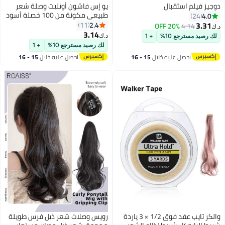
ال
يو إس فاشون أوتليت وصلة شعر
طبيعي مكونة من 100 خصلة أسود
طبيعي 1B 16بوصة
2.4
11
20
3.14
د.ك‏
+ 1
لك رصيد مسترجع 10%
+ 1
يه خلال
15 - 16
احصل عليه خلال
15 - 16
س
اغسطس
والكر تايب عقد فوق 1/2 × 3 ياردة
رويس وصلات شعر ذيل فرس طويلة