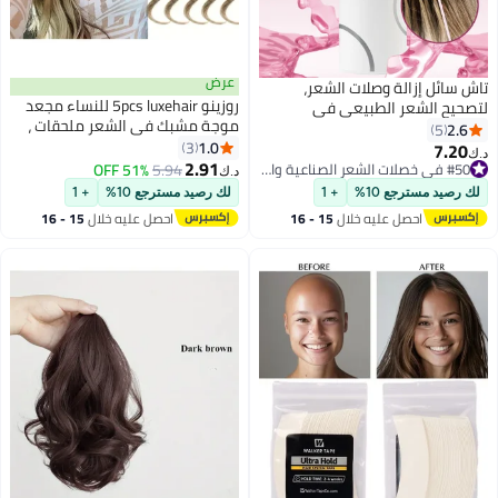
عرض
صلات الشعر،
روزينو 5pcs luxehair للنساء مجعد
لطبيعي في
موجة مشبك في الشعر ملحقات ،
نة، 100 مل.
خطوط اصطناعية عالية الحرارة من
1.0
3
الألياف ، مشابك مفاجأة مرنة قوية ،
2.91
#50 في خصلات الشعر الصناعية والبواريك
5.94
51% OFF
د.ك‏
لا تساقط ، خالية من التشابك ،
#50 في خصلات الشعر الصناعية والبواريك
+ 1
لك رصيد مسترجع 10%
+ 1
للحفلات والاستخدام اليومي
يه خلال
15 - 16
احصل عليه خلال
15 - 16
س
اغسطس