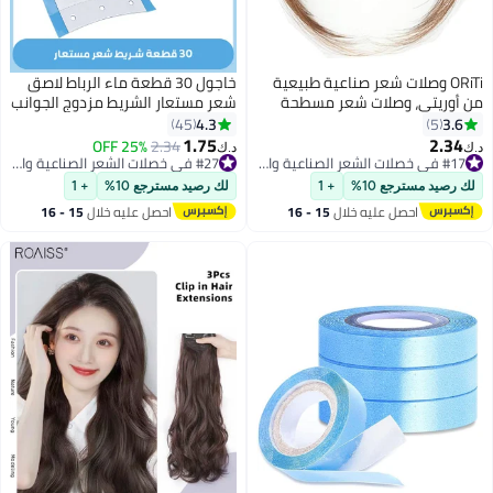
شعر صناعية طبيعية
خاجول 30 قطعة ماء الرباط لاصق
ات شعر مسطحة
شعر مستعار الشريط مزدوج الجوانب
رة، وصلة شعر
للشعر المستعار الدانتيل (الأزرق مع
4.3
45
فاتح)
حفرة)
1.75
#17 في خصلات الشعر الصناعية والبواريك
2.34
25% OFF
د.ك‏
#27 في خصلات الشعر الصناعية والبواريك
#17 في خصلات الشعر الصناعية والبواريك
#27 في خصلات الشعر الصناعية والبواريك
+ 1
لك رصيد مسترجع 10%
+ 1
يه خلال
15 - 16
احصل عليه خلال
15 - 16
س
اغسطس