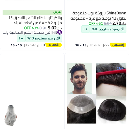
عرض
Sh باروكة بوب متموجة
والكر تايب نظام الشعر اللاصق 15
وصة مع غرة - مصنوعة
مل و 2 قطعة من قطع الغراء
46
مقاومة للحرارة -
5.02
8.90
43% OFF
البارؤك إزالة 118 مل ، وخلق مرفق
#49 في خصلات الشعر الصناعية والبواريك
لة للتنفس
د.ك‏
+ 1
أقل سعر في السنة
طويل الأمد وتجربة إزالة سهلة
 والمناسبات
#49 في خصلات الشعر الصناعية والبواريك
لك رصيد مسترجع 10%
+ 1
يه خلال
15 - 16
احصل عليه خلال
15 - 16
س
اغسطس