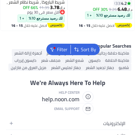
شريط الباروكا ، شريط نظام الشعر ،
عية، قطع شعر
3.78
11.35
66% OFF
شريط الماء الثابت الباروكا لتمديدات
استخدام اليومي
30
د.ك‏
أقل سعر في 30 يوم
الشعر الباروكا الشريط الدانتيل
+ 1
أقل سعر في 30 يوم
الشريط الأمامي
لك رصيد مسترجع 10%
+ 1
يه خلال
15 - 16
احصل عليه خلال
15 - 16
س
اغسطس
Pop
Filter
Sort By
لية
جل استحمام
لوشن الجسم
أجهزة إزالة الشعر
دايسون
شمع الشعر
مجفف شعر
دايسون إيرراب
جعيد الشعر
جهاز تمليس الشعر
مزيل العرق من فازلين
We're Always Here To Hel
HELP CENTER
help.noon.com
EMAIL SUPPORT