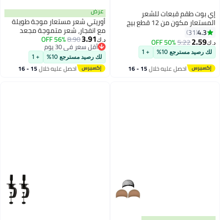
عرض
ات للشعر
أوريتي شعر مستعار موجة طويلة
 بيج
مع انفجار، شعر متموجة مجعد
3.91
8.90
56% OFF
طبيعي باللون الأسود شعر مستعار
50
د.ك‏
أقل سعر في 30 يوم
اصطناعي مع انفجارات أنيقة-103f
+ 1
أقل سعر في 30 يوم
لك رصيد مسترجع 10%
+ 1
يه خلال
15 - 16
احصل عليه خلال
15 - 16
س
اغسطس