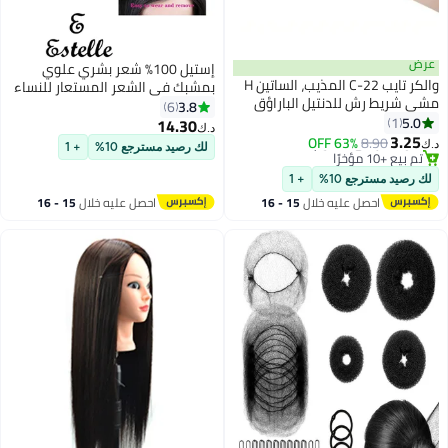
إستيل 100% شعر بشري علوي
والكر تايب C-22 المذيب، الساتين H
بمشبك في الشعر المستعار للنساء
نتيل الباراؤق
في منتصف الجزء المستقيم من
3.8
6
الشعر المستعار لتساقط الشعر
14.30
د.ك‏
الخفيف، غطاء حجم الشعر الرمادي
63
لك رصيد مسترجع 10%
+ 1
#20 في خصلات الشعر الصناعية والبواريك
الطبيعي الأسود، قاعدة صنع الآلة 7
× 10 سم، طول الشعر 30 سم
+ 1
يه خلال
15 - 16
احصل عليه خلال
15 - 16
#20 في خصلات الشعر الصناعية والبواريك
س
اغسطس