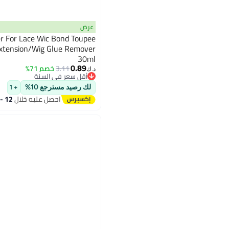
عرض
 For Lace Wic Bond Toupee
Extension/Wig Glue Remover
30ml
0.89
3.11
خصم 71%
د.ك‏
أقل سعر في السنة
أقل سعر في السنة
لك رصيد مسترجع 10%
+ 1
احصل عليه خلال
12 - 13 اغسطس