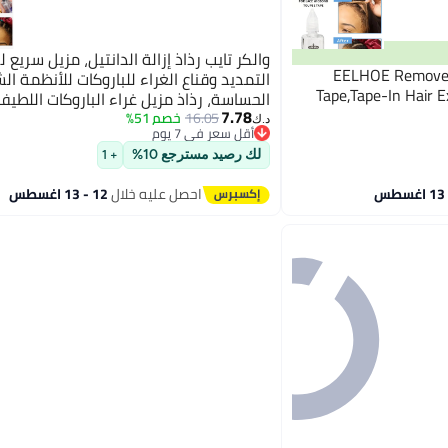
والكر تايب رذاذ إزالة الدانتيل، مزيل سريع 
EELHOE Remover
التمديد وقناع الغراء للباروكات للأنظمة ال
Tape,Tape-In Hair 
الحساسة، رذاذ مزيل غراء الباروكات اللطيف
7.78
فعال للصمغ الدانتيل للبشرة (4 أونصات)
16.05
خصم 51%
د.ك‏
أقل سعر في 7 يوم
أقل سعر في 7 يوم
لك رصيد مسترجع 10%
+ 1
احصل عليه خلال
12 - 13 اغسطس