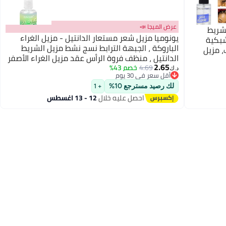
عرض الميجا 📣
لشريط
يونوميا مزيل شعر مستعار الدانتيل - مزيل الغراء
شبكية
الباروكة ، الجبهة الترابط نسج نشط مزيل الشريط
، مزيل
الدانتيل ، منظف فروة الرأس عقد مزيل الغراء الأصفر
2.65
38 مل
4.69
خصم 43%
د.ك‏
أقل سعر في 30 يوم
أقل سعر في 30 يوم
لك رصيد مسترجع 10%
+ 1
احصل عليه خلال
12 - 13 اغسطس