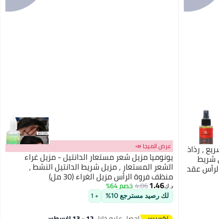
عرض الميجا 📣
 السريع ، رذاذ
يونوميا مزيل شعر مستعار الدانتيل - مزيل غراء
ي شريط
الشعر المستعار ، مزيل شريط الدانتيل النشط ،
نظف فروة الرأس عقد
منظف فروة الرأس مزيل الغراء (30 مل)
1.46
4.06
خصم 64%
د.ك‏
لك رصيد مسترجع 10%
+ 1
احصل عليه خلال
12 - 13 اغسطس