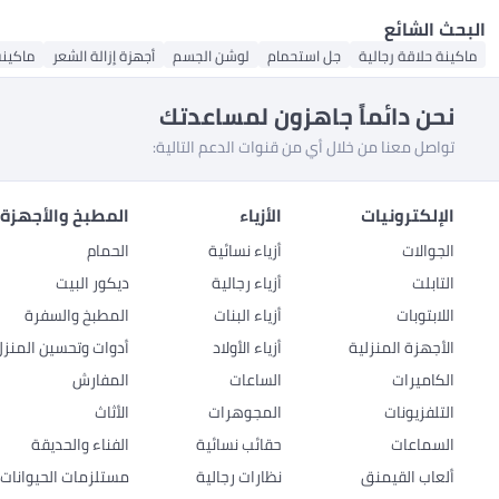
البحث الشائع
ماكينة حلاقة رجالية
جل استحمام
لوشن الجسم
أجهزة إزالة الشعر
ماكينة
نحن دائماً جاهزون لمساعدتك
تواصل معنا من خلال أي من قنوات الدعم التالية:
الإلكترونيات
الأزياء
المطبخ والأجهزة 
الجوالات
أزياء نسائية
الحمام
التابلت
أزياء رجالية
ديكور البيت
اللابتوبات
أزياء البنات
المطبخ والسفرة
الأجهزة المنزلية
أزياء الأولاد
أدوات وتحسين المنزل
الكاميرات
الساعات
المفارش
التلفزيونات
المجوهرات
الأثاث
السماعات
حقائب نسائية
الفناء والحديقة
ألعاب القيمنق
نظارات رجالية
مستلزمات الحيوانات ا