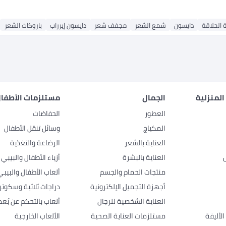
 الحلاقة
دايسون
شمع الشعر
مجفف شعر
دايسون إيرراب
باروكات الشعر
المنزلية
الجمال
مستلزمات الأطفال
العطور
الحفاضات
المكياج
وسائل تنقل الأطفال
العناية بالشعر
الرضاعة والتغذية
العناية بالبشرة
أزياء الأطفال والبيبي
منتجات الحمام والجسم
ألعاب الأطفال والبيبي
أجهزة التجميل الإلكترونية
دراجات ثلاثية وسكوتر
العناية الشخصية للرجال
ألعاب بالتحكم عن بُعد
لأليفة
مستلزمات العناية الصحية
الألعاب الخارجية