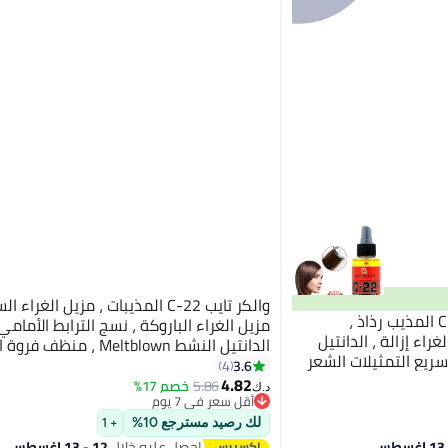
والكر تايب C-22 المذيبات ، مزيل الغراء
والكر تايب مشي الشريط C-22 المذيب رذاذ ،
مزيل الغراء الباروكة ، نسج الترابط الأمام
راء إزالة ، الدانتيل
الدانتيل النشط Meltblown ، م
 سريع التمثيلات الشعر
مزيل الغراء الأصفر 118ml
3.6
4
4.82
5.86
خصم 17%
د.ك‏
أقل سعر في 7 يوم
أقل سعر في 7 يوم
لك رصيد مسترجع 10%
+ 1
احصل عليه خلال
12 - 13 اغسطس