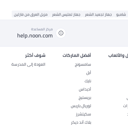
شامبو
جهاز تجعيد الشعر
جهاز تمليس الشعر
مزيل العرق من فازلين
مركز المساعدة
help.noon.com
 والألعاب
أفضل الماركات
شوف أكثر
سامسونج
العودة إلى المدرسة
أبل
نايك
أديداس
بريستيج
ات
لوريال باريس
سكيتشرز
بلاك أند ديكر