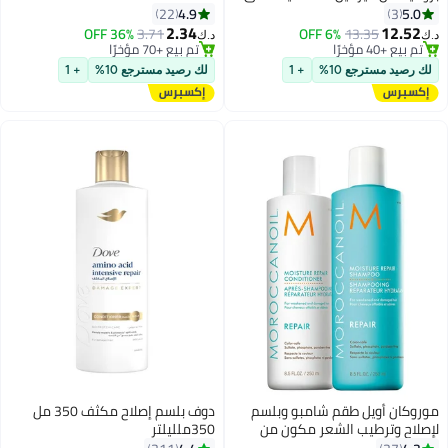
من الكبريتات 300 مل
4.9
5.0
22
3
2.34
12.52
36% OFF
3.71
6% OFF
13.35
د.ك‏
د.ك‏
تم بيع +40 مؤخرًا
تم بيع +70 مؤخرًا
تم بيع +40 مؤخرًا
تم بيع +70 مؤخرًا
لك رصيد مسترجع 10%
+ 1
لك رصيد مسترجع 10%
+ 1
موروكان أويل طقم شامبو وبلسم
دوف بلسم إصلاح مكثف 350 مل
لإصلاح وترطيب الشعر مكون من
350ملليلتر
قطعتين 250x2ملليلتر