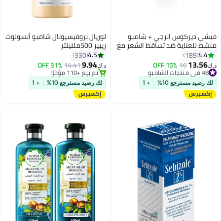
فيشي ديركوس انرجي + شامبو
لوريال بروفيسيونال شامبو أبسولوت
منشط للعناية ضد تساقط الشعر مع
ريبير 500ملليلتر
أمنيكسيل 400جرام
4.5
4.4
330
189
9.94
13.56
#8 في منتجات الشامبو
16
15% OFF
14.41
31% OFF
د.ك‏
د.ك‏
تم بيع +200 مؤخرًا
#10 في منتجات الشامبو
#8 في منتجات الشامبو
أقل سعر في 7 يوم
لك رصيد مسترجع 10%
+ 1
لك رصيد مسترجع 10%
+ 1
تم بيع +110 مؤخرًا
#10 في منتجات الشامبو