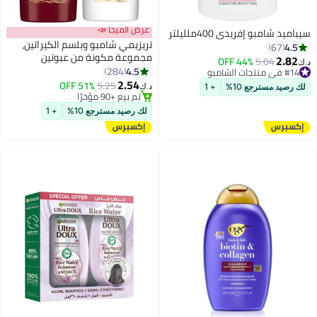
عرض الميجا 📣
سيباميد شامبو إفريدي 400ملليلتر
تريزيمي شامبو وبلسم الكيراتين،
4.5
67
مجموعة مكونة من عبوتين
2.82
#14 في منتجات الشامبو
5.04
44% OFF
د.ك‏
400+400ملليلتر
4.5
284
تم بيع +100 مؤخرًا
2.54
#14 في منتجات الشامبو
51% OFF
5.25
د.ك‏
لك رصيد مسترجع 10%
+ 1
#4 في شامبو وبلسم
أقل سعر في 30 يوم
لك رصيد مسترجع 10%
+ 1
تم بيع +90 مؤخرًا
#4 في شامبو وبلسم