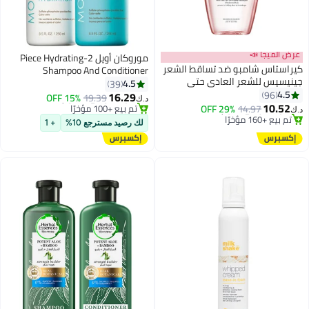
عرض الميجا 📣
موروكان أويل 2-Piece Hydrating
كيراستاس شامبو ضد تساقط الشعر
Shampoo And Conditioner
جينيسيس للشعر العادي حتى
250x2ملليلتر
4.5
39
الدهني 250ملليلتر
4.5
96
16.29
15% OFF
19.39
د.ك‏
10.52
14.97
29% OFF
#2 في مجموعات الشامبو والبلسم
د.ك‏
#5 في منتجات الشامبو
أقل سعر في 30 يوم
لك رصيد مسترجع 10%
+ 1
أقل سعر في 7 يوم
تم بيع +100 مؤخرًا
تم بيع +160 مؤخرًا
#2 في مجموعات الشامبو والبلسم
#5 في منتجات الشامبو