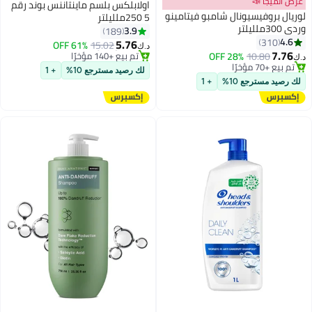
عرض الميجا 📣
اولابلكس بلسم ماينتاننس بوند رقم
لوريال بروفيسيونال شامبو فيتامينو
5 250ملليلتر
وردي 300ملليلتر
3.9
189
4.6
310
5.76
61% OFF
15.02
د.ك‏
7.76
10.80
28% OFF
#12 في بلسم الشعر
د.ك‏
تم بيع +70 مؤخرًا
بتخلّص بسرعة
لك رصيد مسترجع 10%
+ 1
تم بيع +70 مؤخرًا
تم بيع +140 مؤخرًا
لك رصيد مسترجع 10%
+ 1
#12 في بلسم الشعر