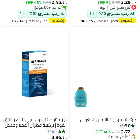
2.45
2.29
2.52
أقل سعر في 7 يوم
9% OFF
4.76
48% OFF
د.ك‏
د.ك‏
تم بيع +130 مؤخرًا
تم بيع +80 مؤخرًا
أقل سعر في 7 يوم
تم بيع +80 مؤخرًا
لك رصيد مسترجع 10%
+ 1
لك رصيد مسترجع 10%
+ 1
احصل عليه خلال
15 - 16
احصل عليه خلال
14 - 15
اغسطس
اغسطس
Ogx شامبو زيت الأركان المغربي
ديرماتار - شامبو علاجي للشعر فائق
القوة | تركيبة قطران الفحم وحمض
5.0
6
الساليسيليك | يعالج قشرة الرأس
2.72
4.6
16
40% OFF
4.61
بتخلّص بسرعة
د.ك‏
العنيدة | التهاب الجلد وتقشر فروة
3.96
تم بيع +70 مؤخرًا
د.ك‏