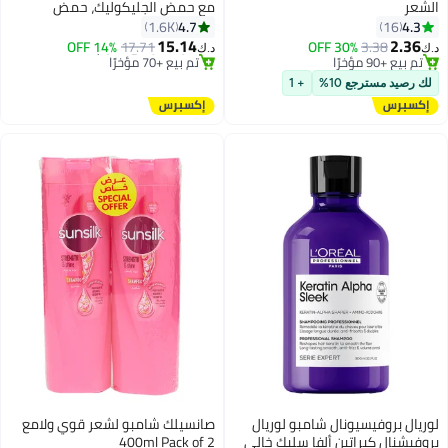
الشعر
مع حمض الجليكوليك، حمض
الهيالورونيك والورد البري في الزيت
4.7
4.3
1.6K
16
250 مل
15.14
2.36
14% OFF
17.71
30% OFF
3.38
د.ك‏
د.ك‏
تم بيع +90 مؤخرًا
#8 في بلسم الشعر
تم بيع +90 مؤخرًا
أقل سعر في 7 يوم
لك رصيد مسترجع 10%
+ 1
تم بيع +70 مؤخرًا
#8 في بلسم الشعر
لوريال بروفيسيونال شامبو لوريال
صانسيلك شامبو لشعر قوي ولامع
بروفيشنال كيراتين ألفا سليك خالي
400ml Pack of 2