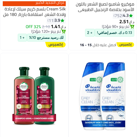
عرض التجديد الكبير
موكيرو شامبو لصبغ الشعر باللون
Cream Silk بلسم كريم سيلك لإعادة
الأسود بخلاصة الزنجبيل الطبيعي
ولادة الشعر، استقامة بارزة، 180 مل
500ملليلتر
4.3
752
3.9
11
2.51
د.ك‏
1.41
تم بيع +90 مؤخرًا
2.10
32% OFF
د.ك‏
تم بيع +90 مؤخرًا
#20 في بلسم الشعر
0.13 د.ك. خصم إضافي!
+ 2
بتخلّص بسرعة
لك رصيد مسترجع 10%
+ 1
تم بيع +120 مؤخرًا
احصل عليه خلال
15 - 16
#20 في بلسم الشعر
اغسطس