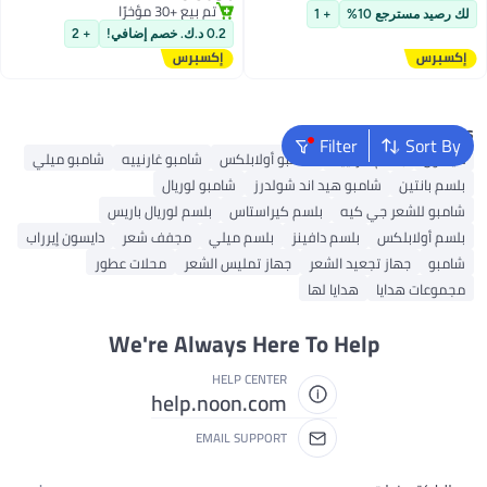
الرأس | جفاف وحكة فروة الرأس
بتخلّص بسرعة
تم بيع +30 مؤخرًا
لك رصيد مسترجع 10%
+ 1
تم بيع +30 مؤخرًا
المتقشرة | راحة تدوم طويلاً | 200
0.2 د.ك. خصم إضافي!
+ 2
مل
Popular Searches
Filter
Sort By
دايسون
بلسم غارنييه
شامبو أولابلكس
شامبو غارنييه
شامبو ميلي
بلسم بانتين
شامبو هيد اند شولدرز
شامبو لوريال
شامبو للشعر جي كيه
بلسم كيراستاس
بلسم لوريال باريس
بلسم أولابلكس
بلسم دافينز
بلسم ميلي
مجفف شعر
دايسون إيرراب
شامبو
جهاز تجعيد الشعر
جهاز تمليس الشعر
محلات عطور
مجموعات هدايا
هدايا لها
We're Always Here To Help
HELP CENTER
help.noon.com
EMAIL SUPPORT