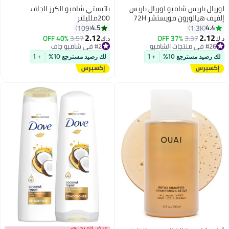
لوريال باريس شامبو لوريال باريس
باتيستي شامبو الكرز الجاف
إلفيف هيالورون مويستشر 72H
200ملليلتر
المرطب
4.5
4.4
109
1.3K
2.12
2.12
#26 في منتجات الشامبو
3.37
37% OFF
#2 في شامبو جاف
3.57
40% OFF
د.ك‏
د.ك‏
تم بيع +160 مؤخرًا
تم بيع +190 مؤخرًا
#26 في منتجات الشامبو
#2 في شامبو جاف
لك رصيد مسترجع 10%
+ 1
لك رصيد مسترجع 10%
+ 1
عرض الميجا 📣