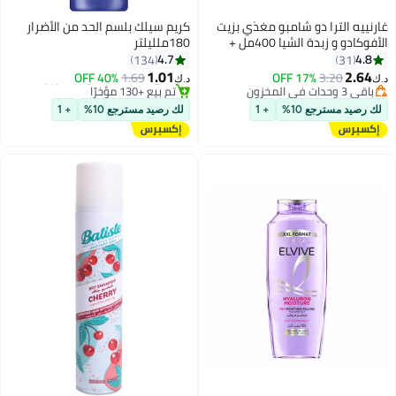
غارنييه الترا دو شامبو مغذي بزيت
كريم سيلك بلسم الحد من الأضرار
الأفوكادو و زبدة الشيا 400مل +
180ملليلتر
بلسم 360مل
4.7
4.8
134
31
1.01
2.64
باقي 3 وحدات في المخزون
3.20
17% OFF
1.69
40% OFF
د.ك‏
د.ك‏
تم بيع +200 مؤخرًا
#17 في بلسم الشعر
باقي 3 وحدات في المخزون
باقي 10 وحدات في المخزون
لك رصيد مسترجع 10%
+ 1
لك رصيد مسترجع 10%
+ 1
تم بيع +130 مؤخرًا
#17 في بلسم الشعر