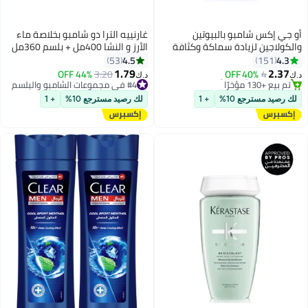
أو جي إكس شامبو بالبيوتين
غارنييه الترا دو شامبو بخلاصة ماء
والكولاجين لزيادة سماكة وكثافة
الأرز و النشا 400مل + بلسم 360مل
الشعر 385ملليلتر
لشعر ناعم ولامع
4.5
4.3
53
151
1.79
2.37
4
40% OFF
#4 في مجموعات الشامبو والبلسم
3.20
44% OFF
د.ك‏
د.ك‏
#41 في منتجات الشامبو
تم بيع +170 مؤخرًا
أقل سعر في 7 يوم
#4 في مجموعات الشامبو والبلسم
لك رصيد مسترجع 10%
+ 1
لك رصيد مسترجع 10%
+ 1
تم بيع +130 مؤخرًا
#41 في منتجات الشامبو