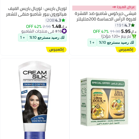
عرض الميجا 📣
لوريال باريس : لوريال باريس الفيف
فيشي ديركوس شامبو ضد القشرة
هيالورون بيور شامبو منقى للشعر
لفروة الرأس الحساسة 200ملليلتر
الدهنى ٤٠٠مل
4.3
208
4.7
191
1.48
#16 في منتجات الشامبو
2.56
42% OFF
د.ك‏
5.95
11.30
47% OFF
تم بيع +270 مؤخرًا
د.ك‏
#31 في منتجات الشامبو
#16 في منتجات الشامبو
لك رصيد مسترجع 10%
+ 1
أقل سعر في 7 يوم
لك رصيد مسترجع 10%
+ 1
تم بيع +120 مؤخرًا
#31 في منتجات الشامبو