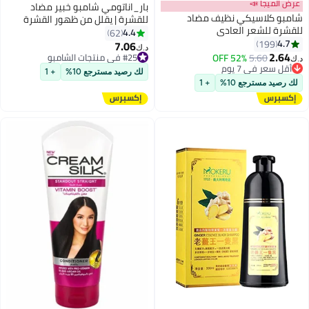
عرض الميجا 📣
بار_اناتومي شامبو خبير مضاد
شامبو كلاسيكي نظيف مضاد
للقشرة | يقلل من ظهور القشرة
للقشرة للشعر العادي
بنسبة تصل إلى ١٠٠٪ | يستهدف فروة
4.4
62
4.7
199
الرأس الدهنية ويزيل القشرة الجافة
7.06
#25 في منتجات الشامبو
د.ك‏
2.64
| ٧٥٠ مل
5.60
أقل سعر في 7 يوم
52% OFF
تم بيع +100 مؤخرًا
د.ك‏
تم بيع +130 مؤخرًا
#25 في منتجات الشامبو
لك رصيد مسترجع 10%
+ 1
أقل سعر في 7 يوم
لك رصيد مسترجع 10%
+ 1