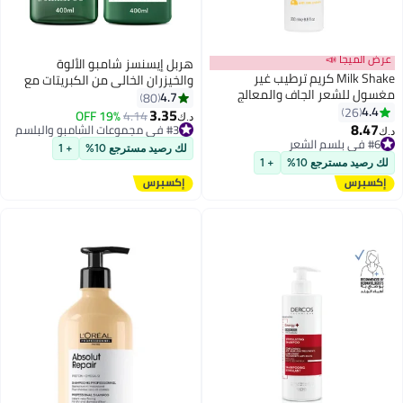
عرض الميجا 📣
هربل إيسنسز شامبو الألوة
Milk Shake كريم ترطيب غير
والخيزران الخالي من الكبريتات مع
مغسول للشعر الجاف والمعالج
البلسم
4.7
80
بالألوان - مرطب خفيف الوزن مع
4.4
26
3.35
#3 في مجموعات الشامبو والبلسم
4.14
19% OFF
د.ك‏
بروتينات الحليب ومركب إنتغريتي 41
8.47
#6 في بلسم الشعر
تم بيع +210 مؤخرًا
د.ك‏
للنعومة واللمعان وسهولة
تم بيع +170 مؤخرًا
#3 في مجموعات الشامبو والبلسم
لك رصيد مسترجع 10%
+ 1
#6 في بلسم الشعر
التصفيف، 200 مل
لك رصيد مسترجع 10%
+ 1