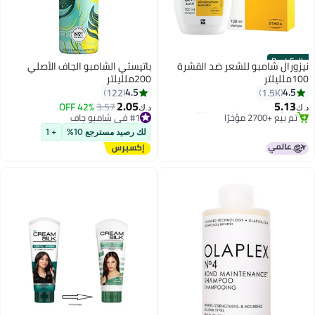
Best Seller
نيزورال شامبو للشعر ضد القشرة
باتيستي الشامبو الجاف الأصلي
100ملليلتر
200ملليلتر
4.5
4.5
122
1.5K
2.05
5.13
#1 في شامبو جاف
3.57
42% OFF
د.ك‏
د.ك‏
#1 في منتجات الشامبو
تم بيع +320 مؤخرًا
باقي 5 وحدات في المخزون
#1 في شامبو جاف
لك رصيد مسترجع 10%
+ 1
تم بيع +2700 مؤخرًا
#1 في منتجات الشامبو