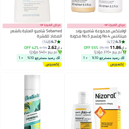
عرض الميجا 📣
عرض الميجا 📣
اولابلكس مجموعة شامبو بوند
Sebamed شامبو العناية بالشعر
مينتاننس No.4 وبلسم No.5 مكونة
المضاد للقشرة
من قطعتين أبيض 250x2ملليلتر
4.7
4.5
148
472
2.62
11.86
42% OFF
4.54
55% OFF
26.36
د.ك‏
د.ك‏
#1 في مجموعات الشامبو والبلسم
#1 في شامبو وبلسم
أقل سعر في السنة
أقل سعر في 30 يوم
لك رصيد مسترجع 10%
+ 1
لك رصيد مسترجع 10%
+ 1
تم بيع +370 مؤخرًا
تم بيع +540 مؤخرًا
#1 في مجموعات الشامبو والبلسم
#1 في شامبو وبلسم