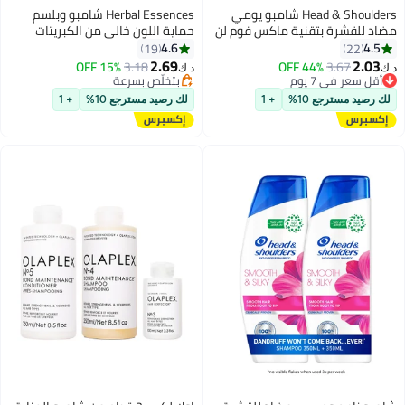
Head & Shoulders شامبو يومي
Herbal Essences شامبو وبلسم
مضاد للقشرة بتقنية ماكس فوم لن
حماية اللون خالي من الكبريتات
تعود القشرة مجددًا
4.6
4.5
19
22
2.69
2.03
3.67
أقل سعر في 7 يوم
44% OFF
3.18
بتخلّص بسرعة
15% OFF
د.ك‏
د.ك‏
تم بيع +90 مؤخرًا
تم بيع +110 مؤخرًا
أقل سعر في 7 يوم
بتخلّص بسرعة
لك رصيد مسترجع 10%
+ 1
لك رصيد مسترجع 10%
+ 1