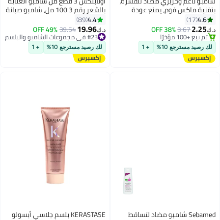
شامبو ناعم وحريري مضاد للقشرة،
اولابلكس 3 قطع من شامبو العناية
بتقنية ماكس فوم، يمنع عودة
بالشعر رقم 3 100 مل، شامبو صيانة
القشرة، ويمنح الشعر نعومة من
بوند رقم 4 250 مل وبلسم صيانة
4.4
4.6
89
17
الجذور إلى الأطراف، مثبت سريريًا
بوند رقم 5
19.96
2.25
49% OFF
39.54
38% OFF
3.67
د.ك‏
د.ك‏
تم بيع +100 مؤخرًا
#23 في مجموعات الشامبو والبلسم
تم بيع +100 مؤخرًا
#23 في مجموعات الشامبو والبلسم
لك رصيد مسترجع 10%
+ 1
لك رصيد مسترجع 10%
+ 1
Sebamed شامبو مضاد لتساقط
KERASTASE بلسم جلاسي أبسولو