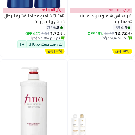
عرض الميجا 📣
عرض الميجا 📣
كيراستاس شامبو باين دايفالينت
CLEAR شامبو مضاد للقشرة للرجال،
250ملليلتر
منتول رياضي بارد
4.8
4.5
35
33
1.72
12.72
42% OFF
3.01
15% OFF
14.97
د.ك‏
د.ك‏
#13 في منتجات الشامبو
#5 في شامبو وبلسم
أقل سعر في 30 يوم
أقل سعر في 30 يوم
لك رصيد مسترجع 10%
+ 1
تم بيع +90 مؤخرًا
تم بيع +100 مؤخرًا
#13 في منتجات الشامبو
#5 في شامبو وبلسم