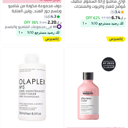
أواي شامبو إزالة السموم. تنظيف
دوف مجموعة مكونة من شامبو
مُوضِّح للغبار والزيوت والمنتجات
وبلسم جوز الهند، روتين العناية
وتراكم المياه الصلبة. عود إلى شعر
3.4
5
بالتلف 400+320ملليلتر
4.3
نظيف للغاية وناعم ومنعش. خالٍ من
46
6.74
62% OFF
17.90
د.ك‏
2.20
البارابين والكبريتات والفينيلات (300
#6 في مجموعات الشامبو والبلسم
3.44
36% OFF
د.ك‏
لك رصيد مسترجع 10%
+ 1
مل).
تم بيع +140 مؤخرًا
#6 في مجموعات الشامبو والبلسم
لك رصيد مسترجع 10%
+ 1