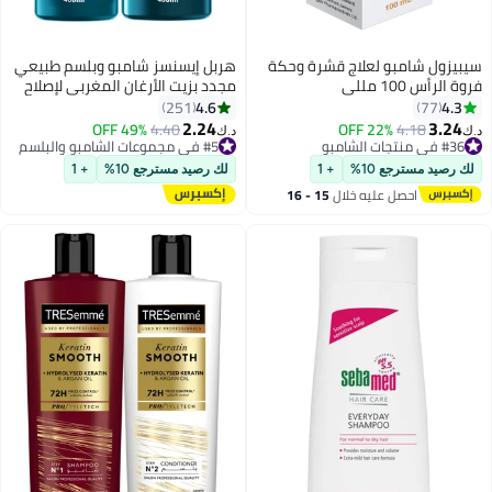
سيبيزول شامبو لعلاج قشرة وحكة
هربل إيسنسز شامبو وبلسم طبيعي
فروة الرأس 100 مللى
مجدد بزيت الأرغان المغربي لإصلاح
الشعر
4.6
4.3
251
77
2.24
3.24
4.18
22% OFF
#5 في مجموعات الشامبو والبلسم
4.40
49% OFF
د.ك‏
د.ك‏
#36 في منتجات الشامبو
تم بيع +330 مؤخرًا
#36 في منتجات الشامبو
#5 في مجموعات الشامبو والبلسم
لك رصيد مسترجع 10%
+ 1
لك رصيد مسترجع 10%
+ 1
احصل عليه خلال
15 - 16
اغسطس