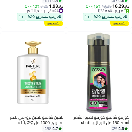
4.4
4.3
311
37
1.93
16.29
19.39
15% OFF
#24 في بلسم الشعر
3.25
40% OFF
د.ك‏
د.ك‏
#9 في مجموعات الشامبو والبلسم
تم بيع +160 مؤخرًا
أقل سعر في 30 يوم
#24 في بلسم الشعر
لك رصيد مسترجع 10%
+ 1
لك رصيد مسترجع 10%
+ 1
تم بيع +40 مؤخرًا
#9 في مجموعات الشامبو والبلسم
كوزمو شامبو كوزمو لصبغ الشعر
بانتين شامبو بانتين برو-في ناعم
أسود 180 مل للرجال والنساء
وحريري 1000 مل 1Ù„ØªØ±
4.7
4.6
458
29