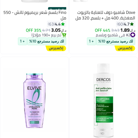
Best Seller
Dove شامبو دوف للعناية بالزيوت
Fino بلسم شعر بريميوم تاتش - 550
المغذية، 400 مل + بلسم، 320 مل
مل
4.4
4.7
63
60
3.05
1.89
#2 في شامبو وبلسم
3.43
44% OFF
4.71
35% OFF
د.ك‏
د.ك‏
تم بيع +170 مؤخرًا
#7 في بلسم الشعر
#2 في شامبو وبلسم
أقل سعر في 30 يوم
لك رصيد مسترجع 10%
+ 1
لك رصيد مسترجع 10%
+ 1
تم بيع +190 مؤخرًا
#7 في بلسم الشعر