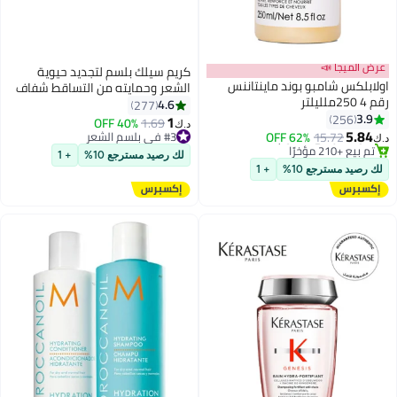
عرض الميجا 📣
كريم سيلك بلسم لتجديد حيوية
اولابلكس شامبو بوند ماينتاننس
الشعر وحمايته من التساقط شفاف
رقم 4 250ملليلتر
180ملليلتر
4.6
277
3.9
256
1
#3 في بلسم الشعر
1.69
40% OFF
د.ك‏
5.84
15.72
62% OFF
تم بيع +380 مؤخرًا
د.ك‏
#6 في منتجات الشامبو
#3 في بلسم الشعر
لك رصيد مسترجع 10%
+ 1
أقل سعر في 30 يوم
لك رصيد مسترجع 10%
+ 1
تم بيع +210 مؤخرًا
#6 في منتجات الشامبو