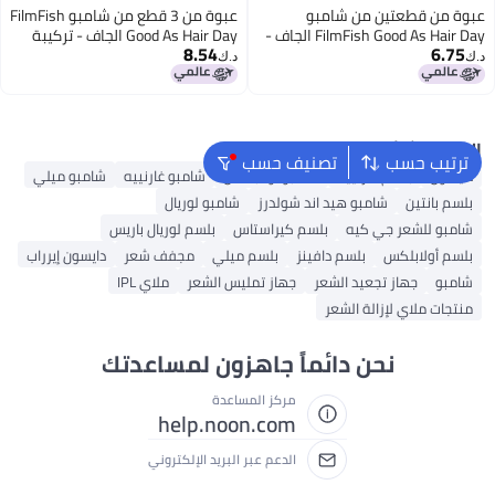
عبوة من قطعتين من شامبو
عبوة من 3 قطع من شامبو FilmFish
FilmFish Good As Hair Day الجاف -
Good As Hair Day الجاف - تركيبة
8.54
6.75
تركيبة نظيفة مع نشا الذرة وطين
نظيفة مع نشا الذرة وطين الكاولين،
د.ك‏
د.ك‏
الكاولين، شامبو جاف ماص للزيوت
شامبو جاف ماص للزيوت ومكثف
ومكثف للشعر لجميع أنواع الشعر،
للشعر لجميع أنواع الشعر، برائحة
برائحة الفانيليا، عناية منعشة بالشعر
الفانيليا، عناية منعشة بالشعر بدون
بدون شطف (60 مل × 2)
شطف (60 مل × 3)
البحث الشائع
ترتيب حسب
تصنيف حسب
دايسون
بلسم غارنييه
شامبو أولابلكس
شامبو غارنييه
شامبو ميلي
بلسم بانتين
شامبو هيد اند شولدرز
شامبو لوريال
شامبو للشعر جي كيه
بلسم كيراستاس
بلسم لوريال باريس
بلسم أولابلكس
بلسم دافينز
بلسم ميلي
مجفف شعر
دايسون إيرراب
شامبو
جهاز تجعيد الشعر
جهاز تمليس الشعر
ملاي IPL
منتجات ملاي لإزالة الشعر
نحن دائماً جاهزون لمساعدتك
مركز المساعدة
help.noon.com
الدعم عبر البريد الإلكتروني