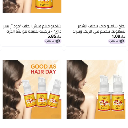
بخاخ شامبو جاف ينظف الشعر
شامبو فيلم فيش الجاف "جود آز هير
بسهولة، يتحكم في الزيت، ويترك
داي" - تركيبة نظيفة مع نشا الذرة
5.85
1.09
الشعر يشعر بالانتعاش والكثافة.
وطين الكاولين، شامبو جاف ماص
د.ك‏
د.ك‏
للزيوت ومكثف للشعر، مناسب
لجميع أنواع الشعر، برائحة الفانيليا،
عناية منعشة بالشعر بدون شطف
(60 مل)