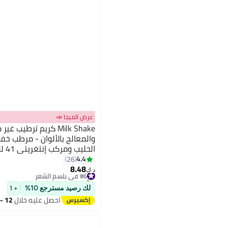
عرض الميجا 📣
Milk Shake كريم ترطي
والمعالج بالألوان - مرطب خفي
الحل
وسهولة التصفيف، 200 مل
4.4
26
8.48
#6 في بلسم الشعر
د.ك‏
تم بيع +170 مؤخرًا
#6 في بلسم الشعر
لك رصيد مسترجع 10%
+ 1
احصل عليه خلال
12 - 13 اغسطس