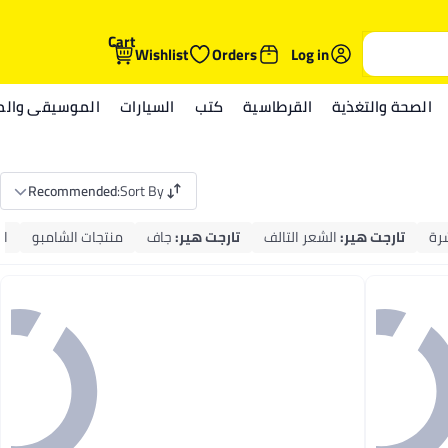
Cart
Wishlist
Orders
Log in
الصحة والتغذية
القرطاسية
كتب
السيارات
الموسيقى والمي
Recommended
:
Sort By
رة
تارجت هير
:
الشعر التالف
تارجت هير
:
جاف
منتجات الشامبو
ال