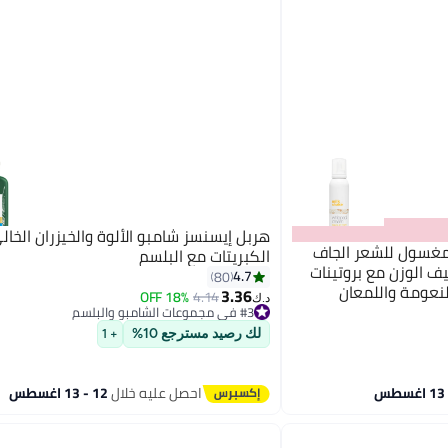
هربل إيسنسز شامبو الألوة والخيزران الخا
ب غير مغسول للشعر الجاف
الكبريتات مع البلسم
ف الوزن مع بروتينات
4.7
80
يب ومركب إنتغريتي 41 للنعومة واللمعان
3.36
18% OFF
4.14
د.ك‏
#3 في مجموعات الشامبو والبلسم
تم بيع +210 مؤخرًا
لك رصيد مسترجع 10%
#3 في مجموعات الشامبو والبلسم
+ 1
احصل عليه خلال
12 - 13 اغسطس