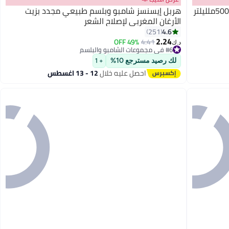
هربل إيسنسز شامبو وبلسم طبيعي مجدد بزيت
الأرغان المغربي لإصلاح الشعر
4.6
251
2.24
49% OFF
4.41
د.ك‏
#6 في مجموعات الشامبو والبلسم
تم بيع +330 مؤخرًا
لك رصيد مسترجع 10%
#6 في مجموعات الشامبو والبلسم
+ 1
احصل عليه خلال
12 - 13 اغسطس