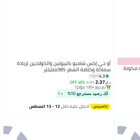
أو جي إكس شامبو بالبيوتين والكولاجين لزيادة
ة مكونة
سماكة وكثافة الشعر 385ملليلتر
#37 في منتجات الشامبو
4.3
151
أقل سعر في 7 يوم
2.37
40% OFF
4.01
د.ك‏
تم بيع +130 مؤخرًا
#37 في منتجات الشامبو
لك رصيد مسترجع 10%
+ 1
احصل عليه خلال
12 - 13 اغسطس