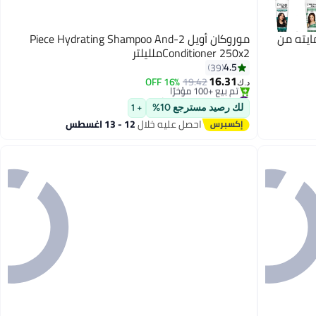
ايته من
موروكان أويل 2-Piece Hydrating Shampoo And
Conditioner 250x2ملليلتر
#2 في مجموعات الشامبو والبلسم
4.5
39
أقل سعر في 30 يوم
16.31
16% OFF
19.42
تم بيع +100 مؤخرًا
د.ك‏
#2 في مجموعات الشامبو والبلسم
لك رصيد مسترجع 10%
+ 1
احصل عليه خلال
12 - 13 اغسطس