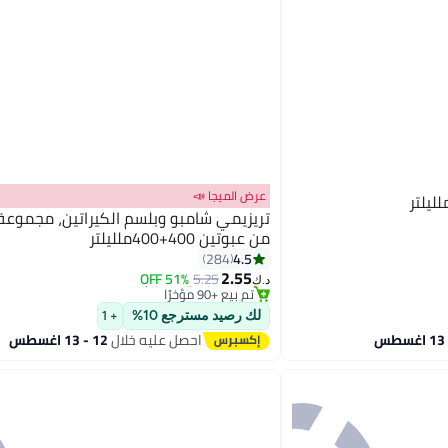
عرض الميجا 📣
تريزيمي شامبو وبلسم الكيراتين، مجموع
من عبوتين 400+400ملليلتر
#4 في شامبو وبلسم
4.5
284
أقل سعر في 30 يوم
2.55
51% OFF
5.25
د.ك‏
تم بيع +90 مؤخرًا
#4 في شامبو وبلسم
لك رصيد مسترجع 10%
+ 1
احصل عليه خلال
12 - 13 اغسطس