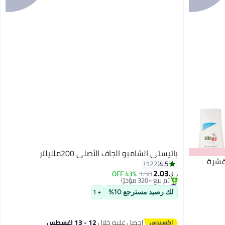
باتيستي الشامبو الجاف الأصلي 200ملليلتر
#1 في شامبو جاف
4.5
122
أقل سعر في 7 يوم
2.03
43% OFF
3.58
تم بيع +320 مؤخرًا
د.ك‏
#1 في شامبو جاف
لك رصيد مسترجع 10%
+ 1
احصل عليه خلال
12 - 13 اغسطس