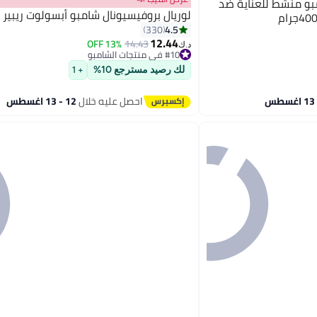
و منشط للعناية ضد
لوريال بروفيسيونال شامبو أبسولوت ريبير 500ملليلتر
4.5
330
12.44
13% OFF
14.43
د.ك‏
#10 في منتجات الشامبو
تم بيع +110 مؤخرًا
لك رصيد مسترجع 10%
#10 في منتجات الشامبو
+ 1
احصل عليه خلال
12 - 13 اغسطس