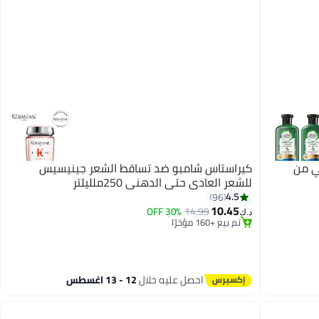
لي من
كيراستاس شامبو ضد تساقط الشعر جينيسيس
للشعر العادي حتى الدهني 250ملليلتر
#5 في منتجات الشامبو
4.5
96
أقل سعر في 7 يوم
10.45
30% OFF
14.99
د.ك‏
تم بيع +160 مؤخرًا
#5 في منتجات الشامبو
احصل عليه خلال
12 - 13 اغسطس