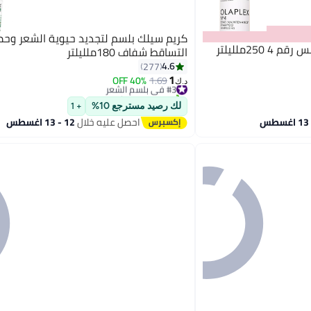
كريم سيلك بلسم لتجديد حيوية الشعر وحم
250ملليلتر
التساقط شفاف 180ملليلتر
4.6
277
1
40% OFF
1.69
#3 في بلسم الشعر
د.ك‏
تم بيع +380 مؤخرًا
#3 في بلسم الشعر
لك رصيد مسترجع 10%
+ 1
احصل عليه خلال
12 - 13 اغسطس