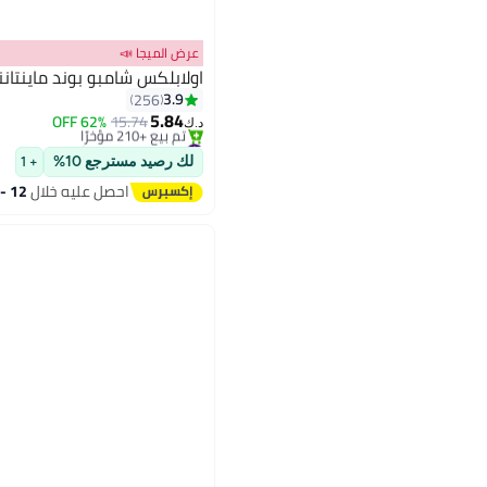
عرض الميجا 📣
اولابلكس شامبو بوند ماينتاننس رقم 4 
#6 في منتجات الشامبو
3.9
256
أقل سعر في 30 يوم
5.84
62% OFF
15.74
تم بيع +210 مؤخرًا
د.ك‏
#6 في منتجات الشامبو
لك رصيد مسترجع 10%
+ 1
احصل عليه خلال
12 - 13 اغسطس