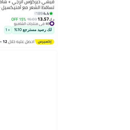
فيشي ديركوس انرجي + شامب
تساقط الشعر مع أمنيكسيل 400جرام
4.4
189
13.57
15% OFF
16.03
د.ك‏
#8 في منتجات الشامبو
تم بيع +200 مؤخرًا
لك رصيد مسترجع 10%
#8 في منتجات الشامبو
+ 1
احصل عليه خلال
12 - 13 اغسطس