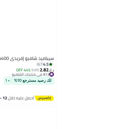
سيباميد شامبو إفريدي 400ملليلتر
4.5
67
2.82
44% OFF
5.05
د.ك‏
#13 في منتجات الشامبو
تم بيع +100 مؤخرًا
لك رصيد مسترجع 10%
#13 في منتجات الشامبو
+ 1
احصل عليه خلال
12 - 13 اغسطس