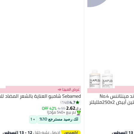
عرض الميجا 📣
اولابلكس مجموعة شامبو بوند مينتاننس No.4
Sebamed شامبو العناية بالشعر المضاد للقشرة
#1 في شامبو وبلسم
4.7
148
أقل سعر في 30 يوم
2.62
42% OFF
4.55
تم بيع +540 مؤخرًا
د.ك‏
#1 في شامبو وبلسم
لك رصيد مسترجع 10%
+ 1
احصل عليه خلال
12 - 13 اغسطس