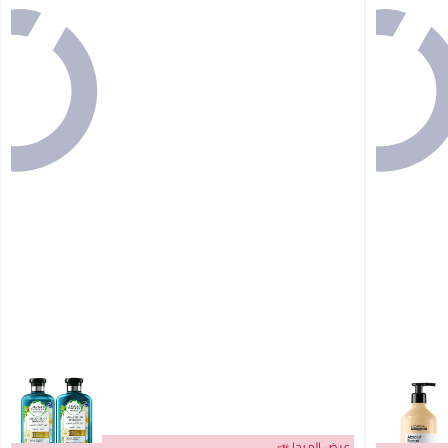
عرض الميجا 📣