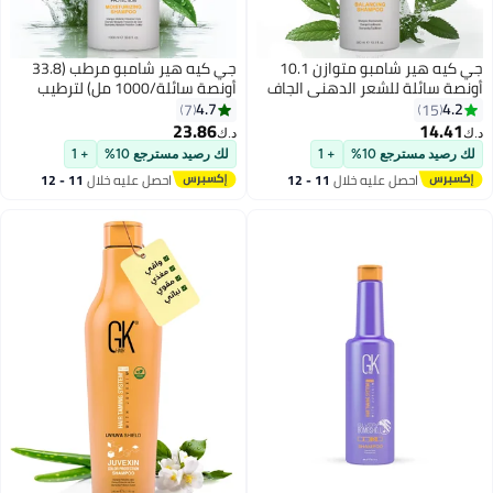
جي كيه هير شامبو متوازن 10.1
جي كيه هير شامبو مرطب (33.8
ة سائلة للشعر الدهني الجاف
أونصة سائلة/1000 مل) لترطيب
لف والمعالج بالألوان، يستعيد
وحماية اللون والتلف الجاف والمجعد
4.7
4.
7
15
يات الحموضة، خالي من
والمجعد والخفيف والمعالج بالألوان،
23.86
14.4
د.ك‏
ريتات والبارابين، منظف يومي
وإصلاح الشعر العضوي، وخالي من
رصيد مسترجع 10%
+ 1
لك رصيد مسترجع 10%
+ 1
 ومزيل للشوائب.
كبريتات البارابين، لجميع أنواع الشعر
احصل عليه خلال
11 - 12
احصل عليه خلال
11 - 12
اغسطس
اغسطس