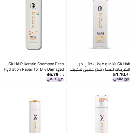
GK Hair شامبو مرطب خالي من
GK HAIR Keratin Shampoo Deep
ريتات للنساء قناع عميق لتكييف
Hydration Repair for Dry Damaged
36.79
51.1
ر مع الكيراتين وزيت الأركان
Color Treated Hair Strengthens
د.ك‏
كم في التجاعيد علاج ترطيب
Smooths Hair 1L Salon Size 338
ر الجاف المعالج بالألوان التالف
Oz