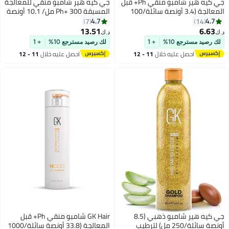
جي كيه هير شامبو منقي Ph+ قبل
جي كيه هير شامبو منقي للمعالجة
المعالجة (3.4 أونصة سائلة/100
المسبقة Ph+ 300 مل/ 10.1 أونصة
لتنظيف الشعر بعمق وإزالة
سائلة. أوقية. لتنظيف الشوائب
4.7
4.
7
14
ائب - مع فيتامينات الصبار
بعمق باستخدام الصبار والفيتامينات
13.51
6.6
د.ك‏
يوت الطبيعية لجميع أنواع الشعر
والزيوت الطبيعية
رصيد مسترجع 10%
+ 1
لك رصيد مسترجع 10%
+ 1
ال والنساء
احصل عليه خلال
11 - 12
احصل عليه خلال
11 - 12
اغسطس
اغسطس
جي كيه هير شامبو ذهبي (8.5
GK Hair شامبو منقي Ph+ قبل
أونصة سائلة/250 مل) لترطيب
المعالجة (33.8 أونصة سائلة/1000