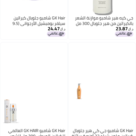
يه هير شامبو موازنة الشعر
GK Hair شامبو جلوبال كيراتين
بالكيراتين من هير جلوبال 300 مل
سيلفر بومبشيل الأرجواني (9.5
24.47
23.8
ر الدهني - خالي من الكبريتات
أونصة سائلة/280 مل) للشعر
د.ك‏
رابين
الأشقر، البلاتيني، الرمادي، الفضي
والرمادي، يرطب الشعر الجاف
والتالف ويزيل درجات اللون الأصفر
النحاسي.
GK Hair شامبو جي كي هير جلوبال
GK Hair شامبو GK HAIR العالمي
كيراتين ملون شيلد 22 أونصة سائلة
للكراتين المرطب 300 مل للشعر