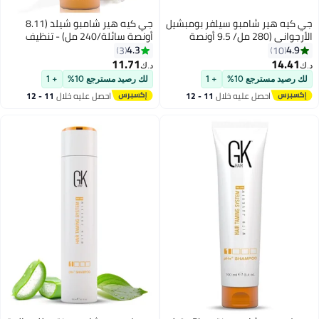
يه هير شامبو سيلفر بومبشيل
جي كيه هير شامبو شيلد (8.11
الأرجواني (280 مل/ 9.5 أونصة
أونصة سائلة/240 مل) - تنظيف
ة) لحماية لون الشعر الأشقر
عميق وترطيب وحماية من الحرارة
4.3
4.
3
10
ات اللون البرتقالي النحاسي مع
للشعر المعالج بالألوان والجاف
11.71
14.4
د.ك‏
وت الطبيعية
والمجعد والمجعد - خالي من
رصيد مسترجع 10%
+ 1
لك رصيد مسترجع 10%
+ 1
الكبريتات
احصل عليه خلال
11 - 12
احصل عليه خلال
11 - 12
اغسطس
اغسطس