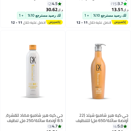
ر ولمعانه وحمايته بزيت الأرغان
مل) لتنظيف عميق للشعر، يزيل
4.5
3.
2
15
ة الشيا والزيوت الطبيعية لجميع
الشوائب مع فيتامينات الصبار
30.62
13.5
د.ك‏
ع الشعر
والزيوت الطبيعية لجميع أنواع الشعر
رصيد مسترجع 10%
+ 1
لك رصيد مسترجع 10%
+ 1
للرجال والنساء
احصل عليه خلال
11 - 12
احصل عليه خلال
11 - 12
اغسطس
اغسطس
جي كيه هير شامبو شيلد (22
جي كيه هير شامبو مضاد للقشرة،
أونصة سائلة/650 مل) للتنظيف
8.5 أونصة سائلة/250 مل، تنظيف
يق والترطيب والحماية من
عميق للشعر ومزيل للشوائب،
4.7
5.
3
4
ارة للشعر المعالج بالألوان
شامبو مضاد للبقايا وخالي من