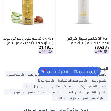
GK Hair شامبو جلوبال كيراتين
GK Hair شامبو جلوبال كيراتين جولد
المضاد للقشرة (8.5 أونصة
(8.5 أونصة سائلة / 250 مل) ترطيب
21.18
23.4
سائلة/250 مل) - تنظيف عميق
الشعر وتألقه وحمايته بزيت الأركان
د.ك‏
ر وإزالة الشوائب شامبو خالي
وزبدة الشيا والزيوت الطبيعية لجميع
لكبريتات لمقاومة الرواسب
أنواع الشعر
ر الجاف التالف للرجال والنساء
حث الشائع
ترتيب حسب
تصنيف حسب
يسون
بلسم غارنييه
شامبو أولابلكس
شامبو غارنييه
شامبو ميلي
سم بانتين
شامبو هيد اند شولدرز
شامبو لوريال
مبو للشعر جي كيه
بلسم كيراستاس
بلسم لوريال باريس
سم أولابلكس
بلسم دافينز
بلسم ميلي
مجفف شعر
دايسون إيرراب
از تجعيد الشعر
جهاز تمليس الشعر
نحن دائماً جاهزون لمساعدتك