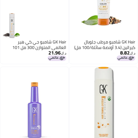
GK Hair شامبو مرطب جلوبال
GK Hair شامبو جي كي هير
كيراتين (3.4 أونصة سائلة/100 مل)
العالمي المتوازن 300 مل 101
21.96
8.8
يب وحماية اللون والشعر الجاف
أونصة سائلة للشعر الدهني المعالج
د.ك‏
لف والمجعد والمتقصف
بالألوان تنظيف عميق يستعيد
صبوغ وإصلاح الشعر العضوي
مستويات الحموضة مثالي للشعر
لي من البارابين والكبريتات لجميع
المعالج بشكل مفرط والمتعرض
ع الشعر
للضغط البيئي