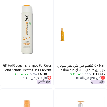
GK Hair شامبو جي كي هير جلوبال
GK HAIR Vegan shampoo For Color
كيراتين هيمب 811 أونصة سائلة
And Keratin Treated Hair Prevent
14.80
8.6
12.63
خصم 31%
240 مل مرطب مقوي للشعر
22.94
خصم 35%
Fading Sulfate-Free Formula For
د.ك‏
قل سعر في السنة
أقل سعر في السنة
ون التالف يوفر لمعان مغذي
your Daily Hair Care Routine| 10.1
قل سعر في السنة
أقل سعر في السنة
 بخالي من الكبريتات والبارابين
fl oz
اتي