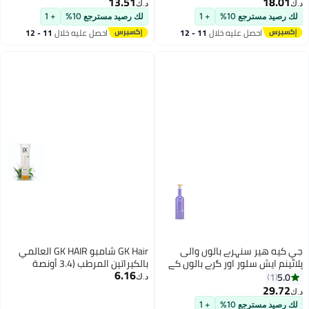
13.51
18.0
د.ك‏
عر الجاف والتالف والمجعد
الكبريتات للشعر الجاف التالف للرجال
رصيد مسترجع 10%
+ 1
لك رصيد مسترجع 10%
+ 1
جعد والخالي من الكبريتات
والنساء
احصل عليه خلال
11 - 12
احصل عليه خلال
11 - 12
اغسطس
اغسطس
يه هير سنہرے بالوں والی
GK Hair شامبو GK HAIR العالمي
ینم ایش سلور اور گرے بالوں کے
بالكيراتين المرطب (3.4 أونصة
6.16
لیے سلور بومبشیل پرپل شیمپو 710
سائلة/100 مل) لحماية اللون
5.
1
د.ك‏
لٹر خشک اور خراب بالوں کو
وترطيب الشعر الجاف والتالف
29.7
چرائز کرتا ہے اور پیتل کے پیلے
والمجعد والمتساقط والمعالج
رصيد مسترجع 10%
+ 1