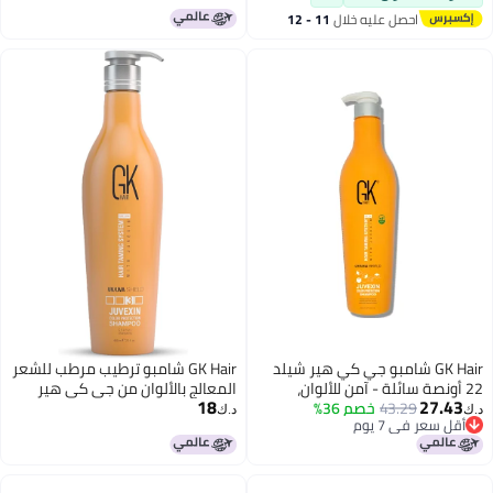
کو ہٹا دیتا ہے
بالألوان
احصل عليه خلال
11 - 12
اغسطس
GK Hair شامبو جي كي هير شيلد
GK Hair شامبو ترطيب مرطب للشعر
2 أونصة سائلة - آمن للألوان،
المعالج بالألوان من جي كي هير
18
27.4
43.29
خصم 36%
ة من الأشعة فوق البنفسجية،
يساعد في الحفاظ على التغذية بعد
د.ك‏
ل سعر في 7 يوم
 وأركان، خالي من الكبريتات
علاج فروة الرأس بالكيراتين للشعر
ل سعر في 7 يوم
ارابين، يصلح التلف، يعزز اللمعان،
المجعد الجاف خالي من البارابين
، عناية بالشعر نباتية
والسلفات للرجال والنساء 300 مل