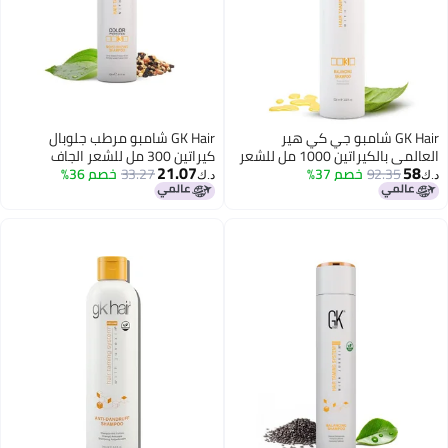
GK Hair شامبو جي كي هير
GK Hair شامبو مرطب جلوبال
العالمي بالكيراتين 1000 مل للشعر
كيراتين 300 مل للشعر الجاف
21.07
5
92.35
خصم 37%
ني وفروة الرأس يستعيد
33.27
خصم 36%
والمجعد - خالي من الكبريتات
د.ك‏
وى حموضة فروة الرأس - خالي
والبارابين
لكبريتات والبارابين