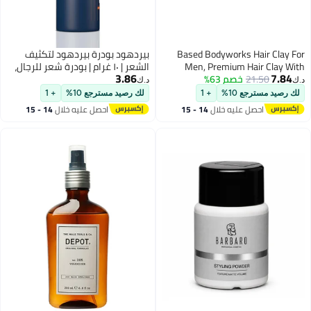
Based Bodyworks Hair Clay For
بيردهود بودرة بيردهود لتكثيف
Men, Premium Hair Clay With
الشعر | ١٠ غرام | بودرة شعر للرجال،
3.86
7.84
21.50
خصم 63%
Strong Hold, Texturizing Finish &
بودرة شمع للشعر، تثبيت قوي،
د.ك‏
د.ك‏
Zero Shine, Styling Clay For
لمسة نهائية غير لامعة، بودرة
لك رصيد مسترجع 10%
+ 1
لك رصيد مسترجع 10%
+ 1
Medium, Thick, Straight, Or Wavy
تصفيف طبيعية وخالية من السموم،
احصل عليه خلال
14 - 15
احصل عليه خلال
14 - 15
Hair, Santal Sandalwood Fragrance
لجميع أنواع الشعر، نباتية، غير دهنية
اغسطس
اغسطس
(3oz Pack Of 1)
أو دهنية