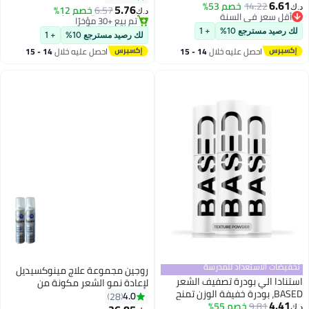
6.61
14.22
خصم 53%
سهلة التطبيق بدون زيت أو بقايا
5.76
أقل سعر في 30 يوم
6.57
خصم 12%
د.ك‏
د.ك‏
أقل سعر في السنة
دهنية ، بودرة ملمس الشعر غير
تم بيع +30 مؤخرًا
أقل سعر في السنة
#16 في العناية بالحجم والملمس
اللامعة طوال اليوم
لك رصيد مسترجع 10%
+ 1
لك رصيد مسترجع 10%
+ 1
احصل عليه خلال
14 - 15
احصل عليه خلال
14 - 15
اغسطس
اغسطس
تخفيضات الاستعداد للمدرسة
روجين مجموعة علاج مينوكسيديل
استنادا الي بودرة تصفيف الشعر
لإعادة نمو الشعر مكونة من
BASED، بودرة خفيفة الوزن تمنح
قطعتين ومناسبة للاستخدام
4.0
28
4.41
9.81
خصم 55%
الشعر كثافة ولمسة نهائية غير
الموضعي
د.ك‏