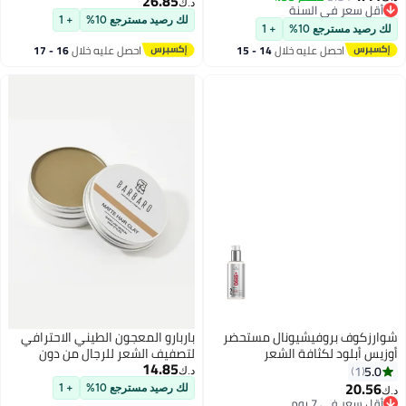
26.85
د.ك‏
أقل سعر في السنة
لامعة، تضيف ملمساً للشعر مع ثبات
أقل سعر في السنة
لك رصيد مسترجع 10%
+ 1
متوسط، للشعر القصير إلى
لك رصيد مسترجع 10%
+ 1
المتوسط، (عبوة 1.69 أونصة، 2.5
احصل عليه خلال
14 - 15
احصل عليه خلال
16 - 17
جرام، عبوة من 3 قطع)
اغسطس
اغسطس
شوارزكوف بروفيشيونال مستحضر
باربارو المعجون الطيني الاحترافي
أوزيس أبلود لكثافة الشعر
لتصفيف الشعر للرجال من دون
14.85
200ملليلتر
لمعة | حلال | ثبات طبيعي قوي |
5.0
1
د.ك‏
مغذي ومصفف في آن واحد 60 g
20.56
لك رصيد مسترجع 10%
+ 1
د.ك‏
أقل سعر في 7 يوم