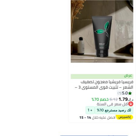
عرض
فريسيا فريشيا معجون تصفيف
الشعر – تثبيت قوي المستوى 3 –
خفيف الوزن بلمسة نهائية غير
5.0
1
لامعة وتحكم طويل الأمد – 100 مل
1.79
6.12
خصم 70%
د.ك‏
أقل سعر في السنة
أقل سعر في السنة
لك رصيد مسترجع 10%
+ 1
احصل عليه خلال
14 - 15
اغسطس