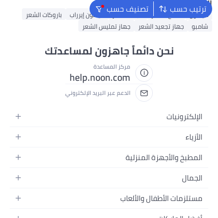
البحث الشائع
ترتيب حسب
تصنيف حسب
دايسون
شمع الشعر
مجفف شعر
دايسون إيرراب
باروكات الشعر
شامبو
جهاز تجعيد الشعر
جهاز تمليس الشعر
نحن دائماً جاهزون لمساعدتك
مركز المساعدة
help.noon.com
الدعم عبر البريد الإلكتروني
الإلكترونيات
الجوالات
الأزياء
التابلت
أزياء نسائية
المطبخ والأجهزة المنزلية
اللابتوبات
أزياء رجالية
الحمام
الأجهزة المنزلية
الجمال
أزياء البنات
ديكور البيت
الكاميرات
العطور
أزياء الأولاد
مستلزمات الأطفال والألعاب
المطبخ والسفرة
التلفزيونات
المكياج
الساعات
الحفاضات
أدوات وتحسين المنزل
السماعات