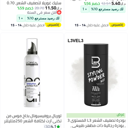
5.40
سليك غوريلا لتصفيف الشعر، 0.70
12.51
خصم 56%
سهلة التطبيق بدون زيت أو بقايا
د.ك‏
11.50
أونصة (20 جرام)
28.70
خصم 59%
دهنية ، بودرة ملمس الشعر غير
د.ك‏
لك رصيد مسترجع 10%
+ 1
أقل سعر في السنة
اللامعة طوال اليوم
أقل سعر في السنة
لك رصيد مسترجع 10%
+ 1
احصل عليه خلال
14 - 15
احصل عليه خلال
14 - 15
اغسطس
اغسطس
عرض
لوريال بروفيسيونال بخاخ موس من
بودرة تصفيف الشعر L3 المستوى 3
تكني آرت لكثافة الشعر 250ملليلتر
، بودرة رجالية ذات مظهر طبيعي ،
4.1
30
#16 في العناية بالحجم والملمس