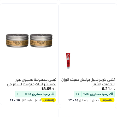
اغسطس
اغسطس
تشي كريم بلايبل بوليش خفيف الوزن
تيجي مجموعة معجون بيور
لتصفيف الشعر
تكستشر لثبات متوسط للشعر من
18.65
6.21
تشكيلة بيد هيد مكونة من قطعتين
د.ك‏
د.ك‏
83x2جرام
لك رصيد مسترجع 10%
+ 1
لك رصيد مسترجع 10%
+ 1
احصل عليه خلال
16 - 17
احصل عليه خلال
16 - 17
اغسطس
اغسطس