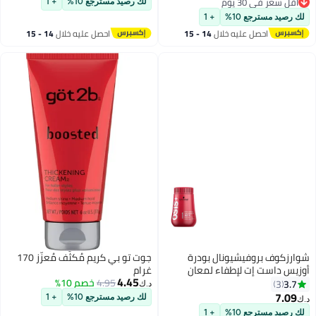
0.5 أونصة
أقل سعر في 30 يوم
لك رصيد مسترجع 10%
+ 1
أقل سعر في 30 يوم
لك رصيد مسترجع 10%
+ 1
احصل عليه خلال
14 - 15
احصل عليه خلال
14 - 15
اغسطس
اغسطس
شوارزكوف بروفيشيونال بودرة
جوت تو بي كريم مُكثّف مُعزّز 170
أوزيس داست إت لإطفاء لمعان
غرام
4.45
الشعر 10جرام
4.95
خصم 10%
3.7
3
د.ك‏
7.09
لك رصيد مسترجع 10%
+ 1
د.ك‏
لك رصيد مسترجع 10%
+ 1