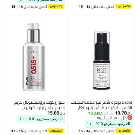
احصل عليه خلال
14 - 15
احصل عليه خلال
14 - 15
اغسطس
اغسطس
Depot بودرة شعر غير لامعة لتكثيف
شوارزكوف بروفيشيونال كريم
الشعر - توفر حجمًا فوريًا، ورفعًا،
أوزيس بلس آبلود فوليوم
15.89
19.78
21.66
خصم 8%
وملمسًا، وتخلق إحساسًا خشنًا
200ملليلتر
د.ك‏
د.ك‏
أقل سعر في 7 يوم
لتسريحات سهلة (7 جرام)
لك رصيد مسترجع 10%
+ 1
أقل سعر في 7 يوم
لك رصيد مسترجع 10%
+ 1
احصل عليه خلال
14 - 15
احصل عليه خلال
16 - 17