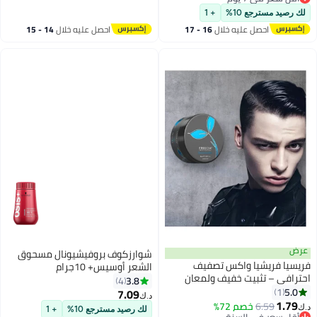
أقل سعر في 7 يوم
لك رصيد مسترجع 10%
+ 1
احصل عليه خلال
16 - 17
احصل عليه خلال
14 - 15
اغسطس
اغسطس
عرض
شوارزكوف بروفيشيونال مسحوق
فريسيا فريشيا واكس تصفيف
الشعر أوسيس+ 10جرام
احترافي – تثبيت خفيف ولمعان
3.8
4
طبيعي – المستوى 2 – 85 مل
5.0
1
7.09
د.ك‏
1.79
6.59
خصم 72%
د.ك‏
لك رصيد مسترجع 10%
+ 1