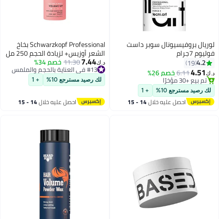
لوريال بروفيسيونال سوبر داست
Schwarzkopf Professional بخاخ
فوليوم 7جرام
الشعر أوزيس+ لزيادة الحجم 250 مل
7.44
11.30
خصم 34%
4.2
19
#14 في العناية بالحجم والملمس
د.ك‏
#13 في العناية بالحجم والملمس
4.51
أقل سعر في 30 يوم
6.11
خصم 26%
د.ك‏
تم بيع +30 مؤخرًا
تم بيع +30 مؤخرًا
لك رصيد مسترجع 10%
+ 1
#13 في العناية بالحجم والملمس
#14 في العناية بالحجم والملمس
لك رصيد مسترجع 10%
+ 1
احصل عليه خلال
14 - 15
احصل عليه خلال
14 - 15
اغسطس
اغسطس