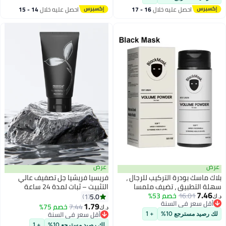
احصل عليه خلال
16 - 17
احصل عليه خلال
14 - 15
اغسطس
اغسطس
عرض
عرض
بلاك ماسك بودرة التركيب للرجال ،
فريسيا فريشيا جل تصفيف عالي
سهلة التطبيق ، تضيف ملمسا
التثبيت – ثبات لمدة 24 ساعة
7.46
16.01
خصم 53%
وحجما على الفور ، جميع المكونات
بتركيبة شفافة ورائحة منعشة –
5.0
1
د.ك‏
أقل سعر في السنة
الطبيعية ، بودرة شعر قوية للرجال
100 مل
1.79
7.44
خصم 75%
د.ك‏
أقل سعر في السنة
0.5 أونصة
أقل سعر في السنة
لك رصيد مسترجع 10%
+ 1
أقل سعر في السنة
لك رصيد مسترجع 10%
+ 1