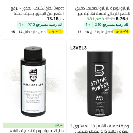
باربارو بودرة باربارو تصفيف دقيق
Depot بخاخ تكثيف الجذور - يرفع
للشعر للرجال، لمسة نهائية غير
الشعر من الجذور، يضيف حجمًا
13.18
8.76
12.71
خصم 31%
لامعة، تصفيف طوال اليوم، غير
ويخلق مظهرًا أكثر امتلاءً دون بقايا
د.ك‏
د.ك‏
مرئي، خفيفة الوزن، غير لاصقة،
لزجة (200 مل)
لك رصيد مسترجع 10%
+ 1
لك رصيد مسترجع 10%
+ 1
سهلة الاستخدام، 20 جم
احصل عليه خلال
14 - 15
احصل عليه خلال
14 - 15
اغسطس
اغسطس
عرض
بودرة تصفيف الشعر L3 المستوى 3
سليك غوريلا بودرة تصفيف الشعر
، بودرة رجالية ذات مظهر طبيعي ،