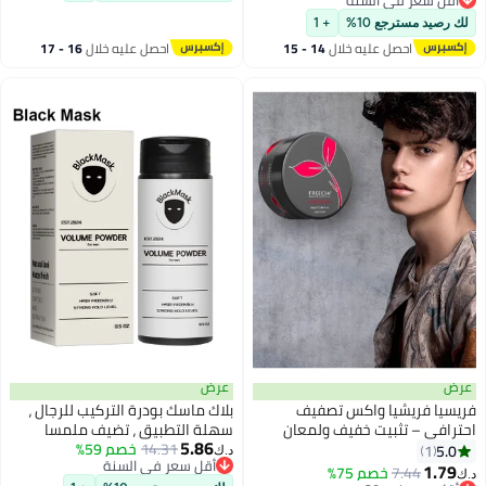
أقل سعر في السنة
أقل سعر في السنة
لك رصيد مسترجع 10%
+ 1
احصل عليه خلال
14 - 15
احصل عليه خلال
16 - 17
اغسطس
اغسطس
عرض
عرض
فريسيا فريشيا واكس تصفيف
بلاك ماسك بودرة التركيب للرجال ،
احترافي – تثبيت خفيف ولمعان
سهلة التطبيق ، تضيف ملمسا
5.86
طبيعي – المستوى 5– 85 مل
14.31
خصم 59%
وحجما على الفور ، جميع المكونات
5.0
1
د.ك‏
أقل سعر في السنة
الطبيعية ، بودرة شعر قوية للرجال
1.79
7.44
خصم 75%
د.ك‏
أقل سعر في السنة