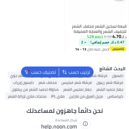
ر مجفف الشعر
ناية العميقة
2%
 تجفيف سريع
استخدام المنزلي
+ 2
ه خلال
13 - 14
ترتيب حسب
تصنيف حسب
شعر ريفلون
فرشاة شعر بيبي ليس
فرشاة شعر جوي
فرشاة شعر فيليبس
مجفف شعر
دايسون إيرراب
جهاز تمليس الشعر
مكواة تجعيد الشعر من ريفلون
 العرق من فازلين
ملاي IPL
منتجات ملاي لإزالة الشعر
ن دائماً جاهزون لمساعدتك
مركز المساعدة
help.noon.com