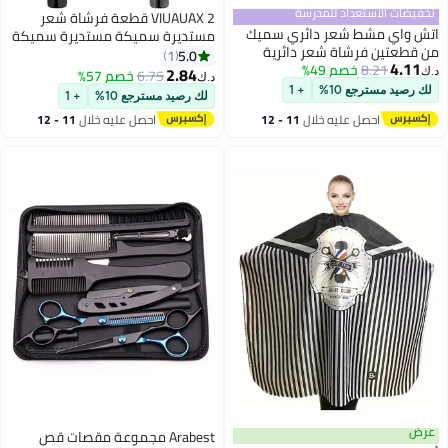
تخفيضات الاستعداد للمدرسة
VIUAUAX 2 قطعة فرشاة شعر
اتش واي مشط شعر دائري سميك
مستديرة سميكة مستديرة سميكة
من قطعتين فرشاة شعر دائرية
فرشاة شعر للتجفيف بالمجفف
5.0
1
4.11
8.21
خصم 49%
شعيرات مشط شعر تجفيف بالهواء
فرشاة شعر صغيرة مشط تدليك
2.84
6.75
خصم 57%
د.ك‏
د.ك‏
فرشاة صغيرة للشعر القصير مشط
الشعر القصير مشط تدليك الرأس
لك رصيد مسترجع 10%
+ 1
لك رصيد مسترجع 10%
+ 1
تدليك فروة الرأس فرشاة دائرية لف
فرشاة شعر مستديرة للتدليك
احصل عليه خلال
11 - 12
احصل عليه خلال
11 - 12
الشعر للشعر الرطب أو الجاف (أسود)
للشعر الرطب أو الجاف (أسود)مشط
اغسطس
اغسطس
نايلون أسطواني لتصفيف الشعر
المجعد، مشط محمول للاستخدام
المنزلي اليومي لتدليك فروة الرأس
عرض
Arabest مجموعة مقصات قص