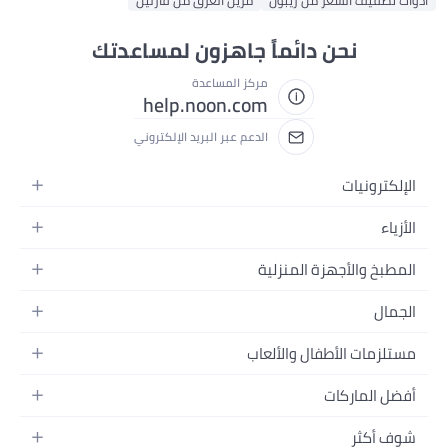
أدوات تصفيف الشعر من ريبون
مزيل العرق من فازلين
نحن دائماً جاهزون لمساعدتك
مركز المساعدة
help.noon.com
الدعم عبر البريد الإلكتروني
الإلكترونيات
الجوالات
الأزياء
التابلت
أزياء نسائية
المطبخ والأجهزة المنزلية
اللابتوبات
أزياء رجالية
الحمام
الأجهزة المنزلية
الجمال
أزياء البنات
ديكور البيت
الكاميرات
العطور
أزياء الأولاد
مستلزمات الأطفال والألعاب
المطبخ والسفرة
التلفزيونات
المكياج
الساعات
الحفاضات
أدوات وتحسين المنزل
السماعات
أفضل الماركات
العناية بالشعر
المجوهرات
وسائل تنقل الأطفال
المفارش
ألعاب القيمنق
سامسونج
العناية بالبشرة
شوف أكثر
حقائب نسائية
الرضاعة والتغذية