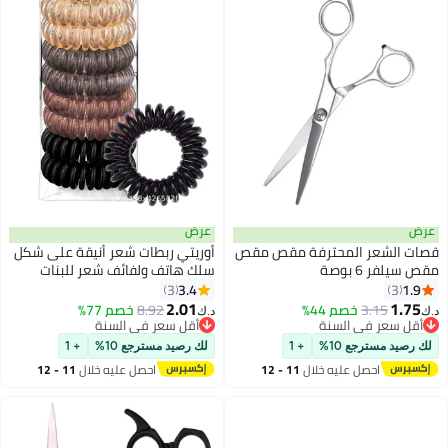
عرض
عرض
قصات الشعر المحترفة مقص مقص
أوريتي ربطات شعر أنيقة على شكل
مقص سيلفر 6 بوصة
سلك هاتف ولفائف شعر للبنات
3.4
1.9
3
3
2.01
1.75
3.15
خصم 44%
8.92
خصم 77%
د.ك‏
د.ك‏
أقل سعر في السنة
أقل سعر في السنة
أقل سعر في السنة
أقل سعر في السنة
لك رصيد مسترجع 10%
+ 1
لك رصيد مسترجع 10%
+ 1
احصل عليه خلال
11 - 12
احصل عليه خلال
11 - 12
اغسطس
اغسطس