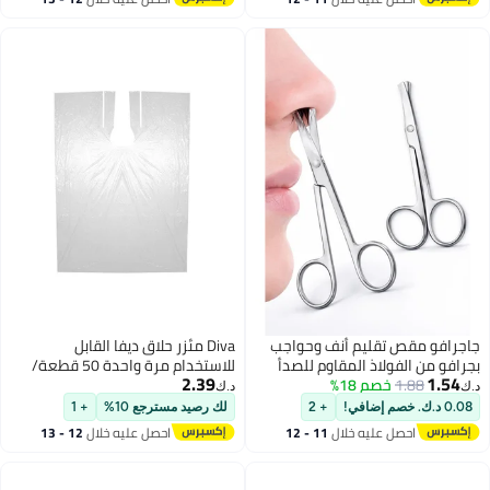
اغسطس
اغسطس
جاجرافو مقص تقليم أنف وحواجب
Diva مئزر حلاق ديفا القابل
بجرافو من الفولاذ المقاوم للصدأ
للاستخدام مرة واحدة 50 قطعة/
2.39
1.54
برأس دائري
1.88
خصم 18%
عبوة
د.ك‏
د.ك‏
0.08 د.ك. خصم إضافي!
+ 2
لك رصيد مسترجع 10%
+ 1
احصل عليه خلال
11 - 12
احصل عليه خلال
12 - 13
اغسطس
اغسطس