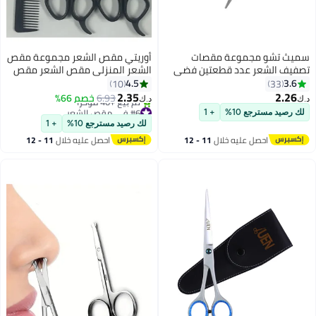
سميث تشو مجموعة مقصات
أوريتي مقص الشعر مجموعة مقص
تصفيف الشعر عدد قطعتين فضي
الشعر المنزلي مقص الشعر مقص
الأسنان المسطحة مشط أدوات
4.5
3.6
10
33
مقص الشعر الجميل
2.35
2.26
6.93
خصم 66%
د.ك‏
د.ك‏
#6 في مقص الشعر
لك رصيد مسترجع 10%
+ 1
أقل سعر في 30 يوم
لك رصيد مسترجع 10%
+ 1
تم بيع +40 مؤخرًا
احصل عليه خلال
11 - 12
احصل عليه خلال
11 - 12
#6 في مقص الشعر
اغسطس
اغسطس