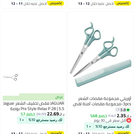
باللون الأسود
احصل عليه خلال
12 - 13
احصل عليه خلال
11 - 12
اغسطس
اغسطس
عرض
أوريتي مجموعة مقصات الشعر
JAGUAR مقص تخفيف الشعر Jaguar
3pcs-مجموعة مقصات آمنة لقص
Pre Style Relax P 28 | 5.5 بوصة
الشعر وتخفيف الشعر مع مشط
3.8
7
22.69
24.59
خصم 7%
تصفيف الشعر-مثالية لتصفيف
2.35
7.47
خصم 68%
د.ك‏
د.ك‏
الشعر واستمالة
أقل سعر في 30 يوم
لك رصيد مسترجع 10%
+ 1
أقل سعر في 30 يوم
لك رصيد مسترجع 10%
+ 1
احصل عليه خلال
11 - 12
احصل عليه خلال
12 - 13