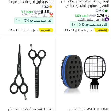
أوريتي قطعة واحدة من رداء قص
الشعر بطول 6 بوصات. مجموعة
الشعر المقاوم للماء، رداء قص
مقصات قص الشعر. أداة تصفيف
3.2
3
الشعر القماشي، مريلة تصفيف
5.0
2
مقصات التخفيف، مجموعة مشط
5.85
6.30
أقل سعر في 30 يوم
خصم 7%
د.ك‏
الشعر لقص الشعر وتصفيفه
2.76
الحلاقة، مشط قص الشعر، ماكينة
8.92
خصم 69%
بتخلّص بسرعة
د.ك‏
#20 في مقص الشعر
أقل سعر في 30 يوم
الحلاقة، مشط مزدوج الجوانب، مشط
لك رصيد مسترجع 10%
+ 1
#20 في مقص الشعر
تفاح.
لك رصيد مسترجع 10%
+ 1
احصل عليه خلال
11 - 12
احصل عليه خلال
11 - 12
اغسطس
اغسطس
FASHION HOME فرشاة باربر
ميكما طقم مقصَّات حلاقة لقصِّ