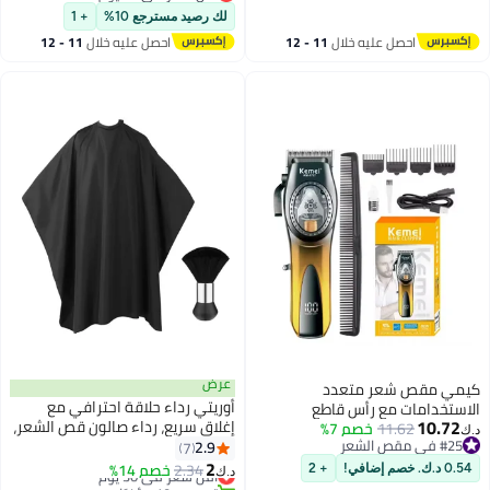
أقل سعر في 30 يوم
غرامة ، 8 ألوان
لك رصيد مسترجع 10%
+ 1
احصل عليه خلال
11 - 12
احصل عليه خلال
11 - 12
اغسطس
اغسطس
عرض
كيمي مقص شعر متعدد
أوريتي رداء حلاقة احترافي مع
الاستخدامات مع رأس قاطع
10.72
إغلاق سريع، رداء صالون قص الشعر،
11.62
خصم 7%
احترافي، وضبط الشفرة، وشحن USB
د.ك‏
#25 في مقص الشعر
مريلة تصفيف الشعر باللون الأسود،
2.9
7
KM-1768
#25 في مقص الشعر
فرشاة تنظيف الرقبة متضمنة
2
2.34
أقل سعر في 30 يوم
خصم 14%
0.54 د.ك. خصم إضافي!
+ 2
د.ك‏
تم بيع +10 مؤخرًا