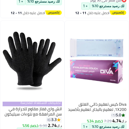
المنزلي - مقص مسطح ومقص
لك رصيد مسترجع 10%
+ 1
أقل سعر في 30 يوم
أسنان ومشط ومنفضة للرقبة
لك رصيد مسترجع 10%
+ 1
ومشبك شعر متضمن
احصل عليه خلال
11 - 12
احصل عليه خلال
11 - 12
اغسطس
اغسطس
تخفيضات الاستعداد للمدرسة
Diva كيس تعقيم ذاتي الغلق
اتش واي قفاز مقاوم للحرارة في
1X200، تعقيم بالبخار، تعقيم بأكسيد
سن المراهقة مع نتوءات سيليكون
الإيثيلين، تعقيم بالفورمالديهايد،
5.0
1
لأداة الحديد للشعر ، قفازات حرارية
3.3
الوقاية من العدوى
6
4.74
7.29
خصم 34%
د.ك‏
احترافية للضغط الحراري ، قفازات
2.74
6.30
خصم 56%
د.ك‏
لك رصيد مسترجع 10%
+ 1