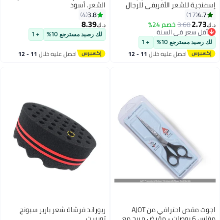
إسفنجية للشعر الأفريقي للرجال
الشعر. أسود
والنساء مع مشط تجعيد الشعر
3.8
4.7
4
17
8.39
2.73
3.60
خصم 24%
د.ك‏
د.ك‏
أقل سعر في السنة
لك رصيد مسترجع 10%
+ 1
أقل سعر في السنة
لك رصيد مسترجع 10%
+ 1
احصل عليه خلال
11 - 12
احصل عليه خلال
11 - 12
اغسطس
اغسطس
اجوت مقص احترافي من AJOT
ريوراند فرشاة شعر باربر سبونج
مقاس 6 بوصات - مقبض مريح مع
تويست