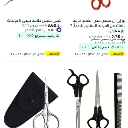
يو إي إن مقص قص الشعر، حافة
كيبي مقص حلاقة كيبي 6 بوصات
3.60
حلاقة من الفولاذ المقاوم للصدأ، 7
4.05
خصم 11%
د.ك‏
#19 في مقص الشعر
بوصات، مثالي للصالونات، الحلاقين
4.4
24
#19 في مقص الشعر
والاستخدام المنزلي، مقصوصات
2.36
#9 في مقص الشعر
2.54
خصم 7%
لك رصيد مسترجع 10%
+ 1
د.ك‏
شعر احترافية للأطفال والنساء
تم بيع +30 مؤخرًا
#9 في مقص الشعر
والرجال، باللون الأحمر والفضي
0.12 د.ك. خصم إضافي!
+ 2
احصل عليه خلال
11 - 12
احصل عليه خلال
11 - 12
اغسطس
اغسطس