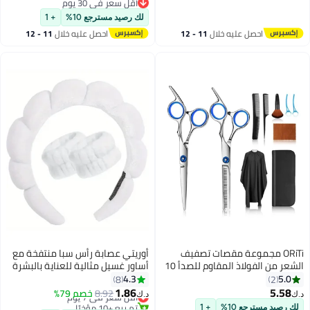
وأخصائيي التجميل
أقل سعر في 30 يوم
أقل سعر في 30 يوم
لك رصيد مسترجع 10%
+ 1
احصل عليه خلال
11 - 12
احصل عليه خلال
11 - 12
اغسطس
اغسطس
ORiTi مجموعة مقصات تصفيف
أوريتي عصابة رأس سبا منتفخة مع
الشعر من الفولاذ المقاوم للصدأ 10
أساور غسيل مثالية للعناية بالبشرة
قطع للمحترفين قص الشعر الخفيف
والمكياج
4.3
5.0
8
2
للحلاقين
1.86
5.58
8.92
أقل سعر في 7 يوم
خصم 79%
د.ك‏
د.ك‏
تم بيع +10 مؤخرًا
لك رصيد مسترجع 10%
+ 1