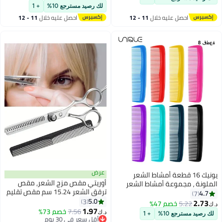
أقل سعر في 7 يوم
لك رصيد مسترجع 10%
+ 1
احصل عليه خلال
11 - 12
احصل عليه خلال
11 - 12
اغسطس
اغسطس
عرض
يونيك 16 قطعة أمشاط الشعر
أوريتي مقص مزج الشعر، مقص
الملونة ، مجموعة أمشاط الشعر
ترقق الشعر 15.24 سم مقص تقليم
اثنين من نهاية البلاستيك غرامة
4.7
7
الشعر المهني، مقص نسيج الشعر
5.0
الأسنان مشط صغيرة لؤلؤية الصف
3
2.73
5.22
خصم 47%
د.ك‏
للرجال والنساء والصالون والمنزل
1.97
أمشاط الشعر للنساء والرجال ،
7.56
خصم 73%
د.ك‏
لك رصيد مسترجع 10%
+ 1
الملونة الخشنة ، مشط خلع الملابس
أقل سعر في 30 يوم