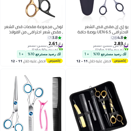
يو إي إن مقص قص الشعر
لوكي مجموعة مقصات قص الشعر
الاحترافي UEN 6.5 بوصة حافة
، مقص شعر احترافي من الفولاذ
الحلاقة الفولاذ المقاوم للصدأ مثالي
المقاوم للصدأ 4 قطع مع هيكل
3.8
4.8
7
28
للصالون والحلاقة ومقصات تصفيف
مزور أحادي الجسم ، مقص حلاق مع
2.61
2.83
#1 في مقص الشعر
#2 في مقص الشعر
د.ك‏
د.ك‏
الشعر للاستخدام المنزلي للأطفال
برغي شد قابل للتعديل ، تصميم
تم بيع +110 مؤخرًا
تم بيع +50 مؤخرًا
#1 في مقص الشعر
والنساء والرجال
#2 في مقص الشعر
مريح للصالون والاستخدام المنزلي
لك رصيد مسترجع 10%
+ 1
لك رصيد مسترجع 10%
+ 1
احصل عليه خلال
11 - 12
احصل عليه خلال
11 - 12
اغسطس
اغسطس