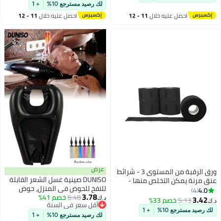
واقية من الحرارة لتصفيف الشعر ،
لك رصيد مسترجع 10%
+ 1
قفازات التسامي مقاومة للحرارة
احصل عليه خلال
11 - 12
احصل عليه خلال
11 - 12
(أسود)
اغسطس
اغسطس
عرض
ورق الرقبة من المستوى 3 - شرائط
DUNISO صينية غسل الشعر القابلة
عنق مرنة يمكن التخلص منها -
للنفخ للحوض في المنزل، حوض
مستلزمات الحلاق ومصفف الشعر -
4.0
4
3.78
6.48
خصم 41%
شامبو محمول، وعاء شامبو قابل
مقاومة للماء وتلتصق ذاتيًا بالرقبة
3.42
5.13
خصم 33%
د.ك‏
د.ك‏
أقل سعر في السنة
للنفخ لغسل الأسرّة لكبار السن،
- مقطوعة مسبقًا وسهلة
لك رصيد مسترجع 10%
+ 1
أقل سعر في السنة
المعاقين، المصابين، الحوامل
الاستخدام - 5 لفات (100 قطعة)
لك رصيد مسترجع 10%
+ 1