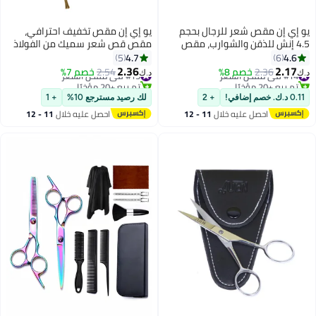
يو إي إن مقص شعر للرجال بحجم
يو إي إن مقص تخفيف احترافي،
4.5 إنش للذقن والشوارب، مقص
مقص قص شعر سميك من الفولاذ
تشذيب دقيق، مقصات قص الشعر/
المقاوم للصدأ لتصفيف الشعر، حافة
4.7
4.6
5
6
تصفيف الشعر من الفولاذ المقاوم
حادة لتكوين المظهر، قص الشعر
2.36
2.17
#14 في مقص الشعر
2.36
خصم 8%
#15 في مقص الشعر
2.54
خصم 7%
د.ك‏
د.ك‏
للصدأ مع حقيبة جلدية (أسود)
للمنزل، صالون حلاقة/نساء/رجال/
تم بيع +20 مؤخرًا
تم بيع +20 مؤخرًا
#14 في مقص الشعر
أطفال
#15 في مقص الشعر
0.11 د.ك. خصم إضافي!
+ 2
لك رصيد مسترجع 10%
+ 1
احصل عليه خلال
11 - 12
احصل عليه خلال
11 - 12
اغسطس
اغسطس