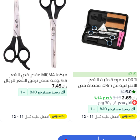
عرض
ميكما MICMA مقص قص الشعر
ORiTi مجموعة مثبت الشعر
6.5 بوصة مقص ترقق الشعر للرجال
7.45
الاحترافية من ORiTi، مقصات قص
/ النساء يستخدم لتصفيف الشعر
د.ك‏
الشعر، مجموعة حلاقة الشعر،
5.0
4
والتصفيف والتشذيب والقص - MT-
لك رصيد مسترجع 10%
+ 1
مجموعة تخفيف الشعر
2.69
08
3.15
خصم 14%
د.ك‏
أقل سعر في 30 يوم
أقل سعر في 30 يوم
لك رصيد مسترجع 10%
+ 1
احصل عليه خلال
11 - 12
احصل عليه خلال
11 - 12
اغسطس
اغسطس
البحث الشائع