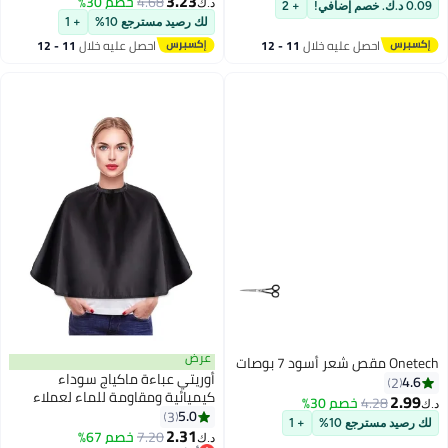
3.23
4.68
خصم 30%
رصاص اللحية السوداء للرجال
د.ك‏
0.09 د.ك. خصم إضافي!
+ 2
مجموعة قلم تعبئة اللحية مع
لك رصيد مسترجع 10%
+ 1
فرشاة مقاومة للماء تغطية طويلة
احصل عليه خلال
11 - 12
احصل عليه خلال
11 - 12
الأمد (أسود)
اغسطس
اغسطس
عرض
Onetech مقص شعر أسود 7 بوصات
أوريتي عباءة ماكياج سوداء
4.6
2
كيميائية ومقاومة للماء لعملاء
2.99
4.28
خصم 30%
د.ك‏
صالون التجميل-مئزر لحية خفيف
5.0
3
لك رصيد مسترجع 10%
+ 1
الوزن وممشط لفناني المكياج
2.31
7.20
خصم 67%
د.ك‏