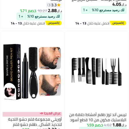
4.05
مسند للأصابع
3.3
3
د.ك‏
2.88
10.27
خصم 71%
لك رصيد مسترجع 10%
+ 1
د.ك‏
لك رصيد مسترجع 10%
+ 1
احصل عليه خلال
13 - 14
احصل عليه خلال
13 - 14
اغسطس
اغسطس
عرض الميجا 📣
تيبس آند توز طقم أمشاط حلاقة من
أوريتي مجموعة قلم حشو اللحية
البلاستيك مكون من 10 قطع أسود
1.88
لتحديد الشكل ، طقم حشو قلم
15سم
4.62
خصم 59%
د.ك‏