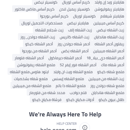
هايلايتر ويد إن وايلد
كريم أساس لوريال
كونسيلر نيكس
هايلايتر ريفوليوشن
كونسيلر ريميل لندن
كريم أساس ماكس فاكتور
هايلايتر شيغلام
كونسيلر لوريال
كريم أساس بورجوا
كريم أساس ميبيلين
هايلايتر نيكس
مستحضرات التجميل لوريال
زيت الشفاه نيكس
زيت الشفاه إلف
زيت شجلام للشفاه
زيت الشفاه هاندايان
زيت الشفاه كاتريس
زيت الشفاه جولدن_روز
ريفلون أحمر الشفاه
أحمر شفاه جولدن روز
أحمر الشفاه كيكو
أحمر الشفاه ميبيلين
أحمر الشفاه نِكس
أحمر الشفاه من بورجوا
أحمر الشفاه دي_بيلا_18
أحمر الشفاه ديرماكول
أحمر الشفاه فلومار
أحمر شفاه ماك
أحمر الشفاه فور إيفر 52
ملمع الشفاه ريفوليوشن
ملمع شفاه كيكو
ملمع الشفاه ويت ان وايلد
ايتود هاوس ملمع الشفاه
زيت الشفاه من ميبيلين
ملمع الشفاه إيسنس
ملمع شفاه بشخصيات
ملمع شفاه جولدن روز
ملمع الشفاه ذا بالم
ملمع الشفاه من ميبيلين
ملمع الشفاه هاندايان
قلم حواجب
محدد شفاه من فلورمار
ظلال عيون كيكو
أدوات مكياج كيكو
فرشاة مكياج كيكو
We're Always Here To Help
HELP CENTER
help.noon.com