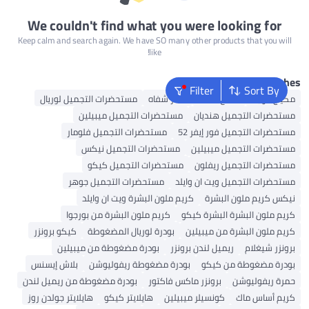
We couldn't find what you were looking for
Keep calm and search again. We have SO many other products that you will
like!
Popular Searche
Filter
Sort By
مكياج الوجه
ملمع شفاه
أحمر شفاه
مستحضرات التجميل لوريال
مستحضرات التجميل هنديان
مستحضرات التجميل ميبيلين
مستحضرات التجميل فور إيفر 52
مستحضرات التجميل فلومار
مستحضرات التجميل ميبيلين
مستحضرات التجميل نيكس
مستحضرات التجميل ريفلون
مستحضرات التجميل كيكو
مستحضرات التجميل ويت ان وايلد
مستحضرات التجميل جوهر
نيكس كريم ملون البشرة
كريم ملون البشرة ويت ان وايلد
كريم ملون البشرة البشرة كيكو
كريم ملون البشرة من بورجوا
كريم ملون البشرة من ميبيلين
بودرة لوريال المضغوطة
كيكو برونزر
برونزر شيغلام
ريميل لندن برونزر
بودرة مضغوطة من ميبيلين
بودرة مضغوطة من كيكو
بودرة مضغوطة ريفوليوشن
بلاش إيسنس
حمرة ريفوليوشن
برونزر ماكس فاكتور
بودرة مضغوطة من ريميل لندن
كريم أساس ماك
كونسيلر ميبيلين
هايلايتر كيكو
هايلايتر جولدن روز