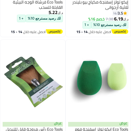
إيكو تولز إسفنجة مكياج بيو بليندر
Eco Tools فرشاة الوجه البيئية
ثلاثية أرجواني
القابلة للسحب
5.22
3.5
4
د.ك‏
6.19
7.38
خصم 16%
لك رصيد مسترجع 10%
+ 1
د.ك‏
لك رصيد مسترجع 10%
+ 1
احصل عليه خلال
14 - 15
احصل عليه خلال
14 - 15
اغسطس
اغسطس
عرض
عرض
Eco Tools إيكو تولز إسفنجة فوم
Eco Tools رأس مروحة قابل للتبديل