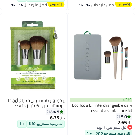
احصل عليه خلال
14 - 15
احصل عليه خلال
14 - 15
اغسطس
اغسطس
عرض
إيكو تولز طقم فرش مكياج أون ذا
Eco Tools ET interchangeable daily
جو ستايل من إيكو تولز متعدد
essentials total face kit
الألوان
4.5
18
5.0
1
6.75
د.ك‏
2.65
د.ك‏
لك رصيد مسترجع 10%
+ 1
أقل سعر في 7 يوم
أقل سعر في 7 يوم
لك رصيد مسترجع 10%
+ 1