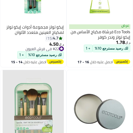
عرض
إيكو تولز مجموعة أدوات إيكو تولز
Eco Tools فرشاة مكياج الأساس من
لمكياج العينين متعدد الألوان
إيكو تولز وندر كوفر
4.7
15
1.78
4.50
د.ك‏
د.ك‏
#22 في فرش العيون
لك رصيد مسترجع 10%
+ 1
#22 في فرش العيون
لك رصيد مسترجع 10%
+ 1
احصل عليه خلال
16 - 17
احصل عليه خلال
14 - 15
اغسطس
اغسطس