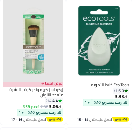
عرض الميجا 📣
Eco Tools خلاط التمويه
إيكو تولز كريم وندر كوفر للبشرة
5.0
1
متعدد الألوان
3.33
د.ك‏
4.4
14
لك رصيد مسترجع 10%
+ 1
3.06
7.38
خصم 58%
د.ك‏
لك رصيد مسترجع 10%
+ 1
احصل عليه خلال
14 - 15
احصل عليه خلال
16 - 17
اغسطس
اغسطس