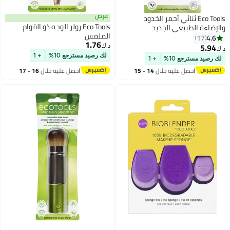
عرض
Eco Tools ثنائي أحمر الخدود
Eco Tools رولر الوجه ذو القوام
والإضاءة الطبيعي الجديد
الملمس
4.6
17
1.76
5.94
د.ك‏
د.ك‏
لك رصيد مسترجع 10%
+ 1
لك رصيد مسترجع 10%
+ 1
احصل عليه خلال
14 - 15
احصل عليه خلال
16 - 17
اغسطس
اغسطس