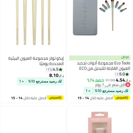
عرض
إيكو تولز مجموعة العيون البيئية
Eco Tools مجموعة أدوات تجديد
المحددة يوميًا
العيون القابلة للتبديل من ECO
4.5
15
5.0
1
8.10
د.ك‏
4.54
17.99
خصم 74%
د.ك‏
لك رصيد مسترجع 10%
+ 1
أقل سعر في 7 يوم
أقل سعر في 7 يوم
لك رصيد مسترجع 10%
+ 1
احصل عليه خلال
14 - 15
احصل عليه خلال
14 - 15
اغسطس
اغسطس