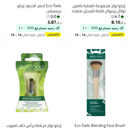
إيكو تولز مجموعة العناية بالعين
Eco Tools أحمر الخدود إيكو
توتال رينيوال قابلة للتبديل متعدد
بريسيشن
الألوان
5.0
4.7
1
9
3.87
8.10
د.ك‏
د.ك‏
لك رصيد مسترجع 10%
+ 1
لك رصيد مسترجع 10%
+ 1
احصل عليه خلال
14 - 15
احصل عليه خلال
14 - 15
اغسطس
اغسطس
Eco Tools Blending Face Brush
إيكو تولز فرشاة برأس خاف لعيوب