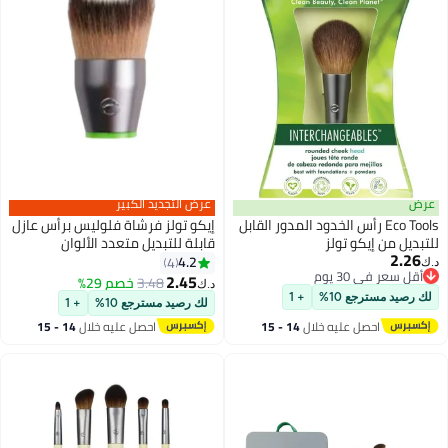
عرض
عرض التجديد الكبير
Eco Tools رأس الخدود المدور القابل
إيكو تولز فرشاة فلوليس برأس عازل
للتبديل من إيكو تولز
قابلة للتبديل متعدد الألوان
2.26
4.2
4
د.ك‏
أقل سعر في 30 يوم
2.45
3.48
خصم 29%
د.ك‏
أقل سعر في 30 يوم
لك رصيد مسترجع 10%
+ 1
لك رصيد مسترجع 10%
+ 1
احصل عليه خلال
14 - 15
احصل عليه خلال
14 - 15
اغسطس
اغسطس