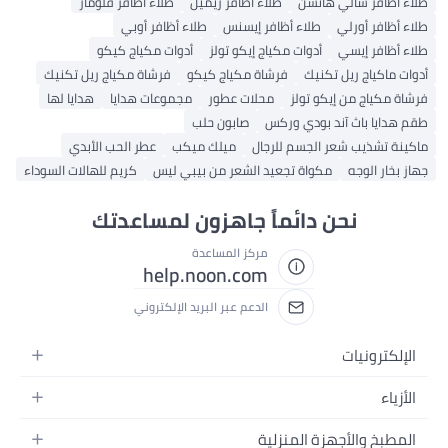
طلاء أظافر سالي هانسن
طلاء أظافر ريميل
طلاء أظافر فلومار
طلاء أظافر أورلي
طلاء أظافر إيسنس
طلاء أظافر أوبي
طلاء أظافر إيسي
أدوات مكياج إيكو تولز
أدوات مكياج كيكو
أدوات ماكياج ريل تكنيك
فرشاة مكياج كيكو
فرشاة مكياج ريل تكنيك
فرشاة مكياج من إيكو تولز
محلات عطور
مجموعات هدايا
هدايا لها
طقم هدايا باث آند بودي وركس
صابون حلب
ماكينة تشذيب شعر الجسم للرجال
ميلك ميكب
عطر الحب الأبدي
جهاز بخار الوجه
مكواة تجعيد الشعر من بيبي ليس
كريم للهالات السوداء
نحن دائماً جاهزون لمساعدتك
مركز المساعدة
help.noon.com
الدعم عبر البريد الإلكتروني
الإلكترونيات
الجوالات
الأزياء
التابلت
أزياء نسائية
المطبخ والأجهزة المنزلية