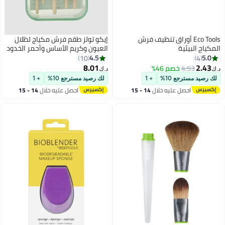
Eco Tools أوراق تنظيف فرش
إيكو تولز طقم فرش مكياج لظلال
المكياج البيئية
العيون وكريم الأساس وأحمر الخدود
وخافي عيوب البشرة من 5 قطع
4.5
5.0
10
4
متعدد الألوان
8.01
2.43
4.53
خصم 46%
د.ك‏
د.ك‏
لك رصيد مسترجع 10%
+ 1
لك رصيد مسترجع 10%
+ 1
احصل عليه خلال
14 - 15
احصل عليه خلال
14 - 15
اغسطس
اغسطس