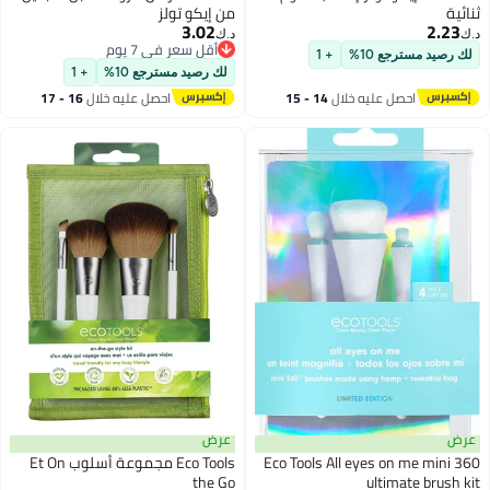
ثنائية
من إيكو تولز
3.02
2.23
د.ك‏
د.ك‏
أقل سعر في 7 يوم
لك رصيد مسترجع 10%
+ 1
أقل سعر في 7 يوم
لك رصيد مسترجع 10%
+ 1
احصل عليه خلال
14 - 15
احصل عليه خلال
16 - 17
اغسطس
اغسطس
عرض
عرض
Eco Tools All eyes on me mini 360
Eco Tools مجموعة أسلوب Et On
the Go
ultimate brush kit