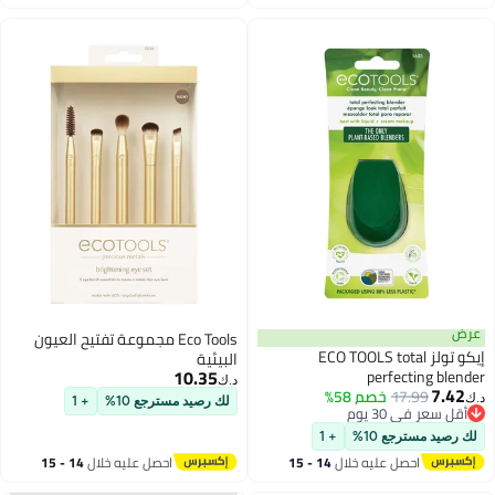
اغسطس
اغسطس
عرض
Eco Tools مجموعة تفتيح العيون
إيكو تولز ECO TOOLS total
البيئية
10.35
perfecting blender
د.ك‏
7.42
17.99
خصم 58%
د.ك‏
لك رصيد مسترجع 10%
+ 1
أقل سعر في 30 يوم
أقل سعر في 30 يوم
لك رصيد مسترجع 10%
+ 1
احصل عليه خلال
14 - 15
احصل عليه خلال
14 - 15
اغسطس
اغسطس