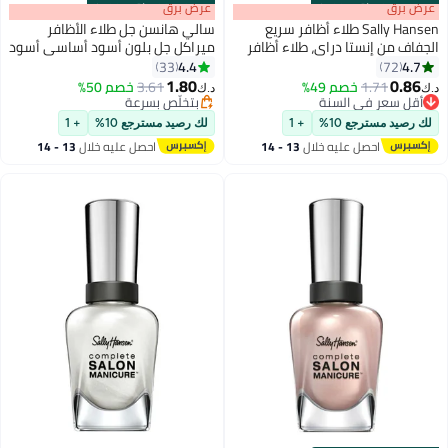
s
00
:
m
عرض برق
00
·
باقي 100%
s
00
:
m
عرض برق
00
·
باقي 100%
Sally Hansen طلاء أظافر سريع
سالي هانسن جل طلاء الأظافر
الجفاف من إنستا دراي، طلاء أظافر
ميراكل جل بلون أسود أساسي أسود
بولي
O
4.4
4.7
33
72
22
8
1.80
0.86
1.71
خصم 49%
3.61
خصم 50%
د.ك‏
د.ك‏
أقل سعر في السنة
بتخلّص بسرعة
أقل سعر في السنة
بتخلّص بسرعة
لك رصيد مسترجع 10%
+ 1
لك رصيد مسترجع 10%
+ 1
احصل عليه خلال
13 - 14
احصل عليه خلال
13 - 14
اغسطس
اغسطس