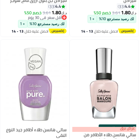
ميراكل
ميراكل جل بلون أزرق فاتح شوجر
فيكس
4.4
4.4
33
33
22
22
1.80
1.80
3.61
خصم 50%
3.61
خصم 50%
د.ك‏
د.ك‏
أقل سعر في 30 يوم
لك رصيد مسترجع 10%
+ 1
أقل سعر في 30 يوم
لك رصيد مسترجع 10%
+ 1
احصل عليه خلال
13 - 14
احصل عليه خلال
13 - 14
اغسطس
اغسطس
s
00
:
m
عرض برق
00
·
باقي 99%
سالي هانسن طلاء أظافر جيد النوع
سالي هانسن طلاء الأظافر من
النقي