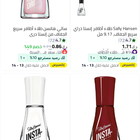
Sally Hansen طلاء أظافر إنستا دراي
سالي هانسن طلاء أظافر سريع
سريع الجفاف، 9.17 مل
الجفاف من إنستا دري
4.7
4.7
72
72
0.86
1.71
#28 في طلاء الأظافر
1.71
خصم 49%
د.ك‏
د.ك‏
8
#14 في طلاء الأظافر
أقل سعر في السنة
أقل سعر في 7 يوم
#28 في طلاء الأظافر
لك رصيد مسترجع 10%
+ 1
لك رصيد مسترجع 10%
+ 1
تم بيع +100 مؤخرًا
احصل عليه خلال
13 - 14
احصل عليه خلال
13 - 14
#14 في طلاء الأظافر
اغسطس
اغسطس