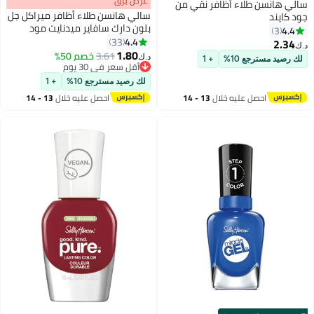
s
00
:
m
عرض برق
00
·
باقي 100%
سالي هانسن طلاء أظافر نقي من
سالي هانسن طلاء أظافر ميراكل جل
جود كايند
بلون دارك سافاير ميدنايت مود
4.4
3
4.4
33
2.34
د.ك‏
22
1.80
3.61
خصم 50%
د.ك‏
لك رصيد مسترجع 10%
+ 1
أقل سعر في 30 يوم
أقل سعر في 30 يوم
لك رصيد مسترجع 10%
+ 1
احصل عليه خلال
13 - 14
احصل عليه خلال
13 - 14
اغسطس
اغسطس