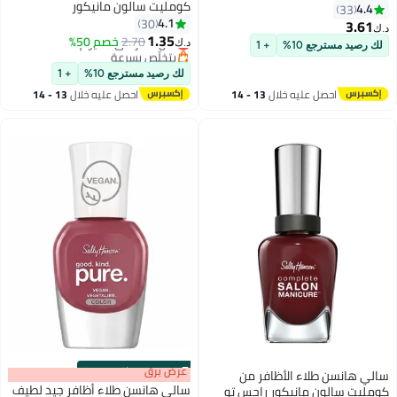
كومليت سالون مانيكور
4.4
33
4.1
30
3.61
د.ك‏
21
22
1.35
2.70
أقل سعر في 30 يوم
خصم 50%
د.ك‏
لك رصيد مسترجع 10%
+ 1
بتخلّص بسرعة
أقل سعر في 30 يوم
لك رصيد مسترجع 10%
+ 1
احصل عليه خلال
13 - 14
احصل عليه خلال
13 - 14
اغسطس
اغسطس
s
00
:
m
عرض برق
00
·
باقي 100%
سالي هانسن طلاء الأظافر من
سالي هانسن طلاء أظافر جيد لطيف
كومليت سالون مانيكور راجس تو