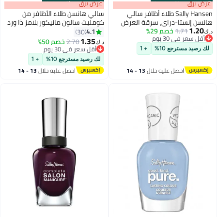
s
00
:
m
عرض برق
00
·
باقي 100%
s
00
:
m
عرض برق
00
·
باقي 100%
Sally Hansen طلاء أظافر سالي
سالي هانسن طلاء الأظافر من
هانسن إنستا-دراي، سرقة العرض
كومليت سالون مانيكور بلامز ذا ورد
1.20
1.71
خصم 29%
4.1
30
د.ك‏
21
أقل سعر في 30 يوم
1.35
2.70
خصم 50%
د.ك‏
أقل سعر في 30 يوم
أقل سعر في 30 يوم
لك رصيد مسترجع 10%
+ 1
أقل سعر في 30 يوم
لك رصيد مسترجع 10%
+ 1
احصل عليه خلال
13 - 14
احصل عليه خلال
13 - 14
اغسطس
اغسطس