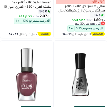
s
00
:
m
عرض برق
00
·
باقي 100%
Sally Hansen طلاء أظافر جيد.
سالي هانسن جل طلاء الأظافر
لطيف. نقي. - 320 - شيري أمور، 10
ميراكل جل بلون أزرق كوبالت تايدل
مل
5.0
9
ويف
4.4
33
2.07
2.34
خصم 11%
د.ك‏
12
22
1.80
3.61
خصم 50%
د.ك‏
لك رصيد مسترجع 10%
+ 1
أقل سعر في 30 يوم
أقل سعر في 30 يوم
لك رصيد مسترجع 10%
+ 1
احصل عليه خلال
13 - 14
احصل عليه خلال
13 - 14
اغسطس
اغسطس