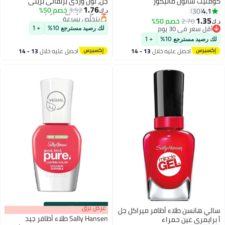
كومليت سالون مانيكور
جل، لون وردي برتقالي بريتي
1.76
بي**جي
3.52
أقل سعر في 30 يوم
خصم 50%
4.1
30
د.ك‏
3
21
بتخلّص بسرعة
1.35
2.70
خصم 50%
د.ك‏
أقل سعر في 30 يوم
أقل سعر في 30 يوم
لك رصيد مسترجع 10%
+ 1
أقل سعر في 30 يوم
لك رصيد مسترجع 10%
+ 1
احصل عليه خلال
13 - 14
احصل عليه خلال
13 - 14
اغسطس
اغسطس
s
00
:
m
عرض برق
00
·
باقي 100%
سالي هانسن طلاء أظافر ميراكل جل
Sally Hansen طلاء أظافر جيد
أ برايمري عين حمراء