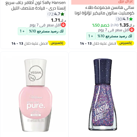
s
00
:
m
عرض برق
00
·
باقي 100%
Sally Hansen لون أظافر جاف سريع
سالي هانسن مجموعة طلاء
إنستا دري - قيادة منتصف الليل
كومبليت سالون مانيكير لؤلؤة لونا
4.7
72
4.1
30
1.71
د.ك‏
8
21
1.35
2.70
خصم 50%
أقل سعر في 7 يوم
د.ك‏
أقل سعر في 7 يوم
أقل سعر في 7 يوم
لك رصيد مسترجع 10%
+ 1
أقل سعر في 7 يوم
لك رصيد مسترجع 10%
+ 1
احصل عليه خلال
13 - 14
احصل عليه خلال
13 - 14
اغسطس
اغسطس