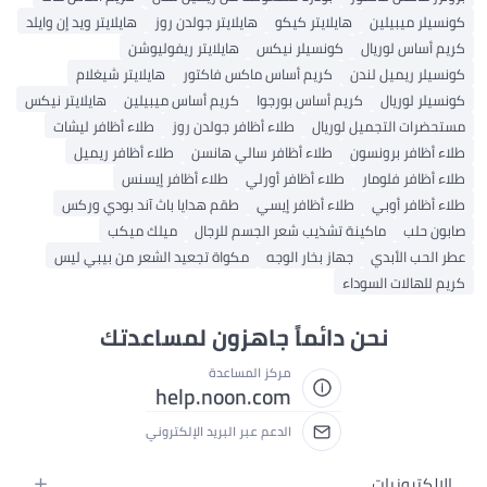
كونسيلر ميبيلين
هايلايتر كيكو
هايلايتر جولدن روز
هايلايتر ويد إن وايلد
كريم أساس لوريال
كونسيلر نيكس
هايلايتر ريفوليوشن
كونسيلر ريميل لندن
كريم أساس ماكس فاكتور
هايلايتر شيغلام
كونسيلر لوريال
كريم أساس بورجوا
كريم أساس ميبيلين
هايلايتر نيكس
مستحضرات التجميل لوريال
طلاء أظافر جولدن روز
طلاء أظافر ليشات
طلاء أظافر برونسون
طلاء أظافر سالي هانسن
طلاء أظافر ريميل
طلاء أظافر فلومار
طلاء أظافر أورلي
طلاء أظافر إيسنس
طلاء أظافر أوبي
طلاء أظافر إيسي
طقم هدايا باث آند بودي وركس
صابون حلب
ماكينة تشذيب شعر الجسم للرجال
ميلك ميكب
عطر الحب الأبدي
جهاز بخار الوجه
مكواة تجعيد الشعر من بيبي ليس
كريم للهالات السوداء
نحن دائماً جاهزون لمساعدتك
مركز المساعدة
help.noon.com
الدعم عبر البريد الإلكتروني
الإلكترونيات