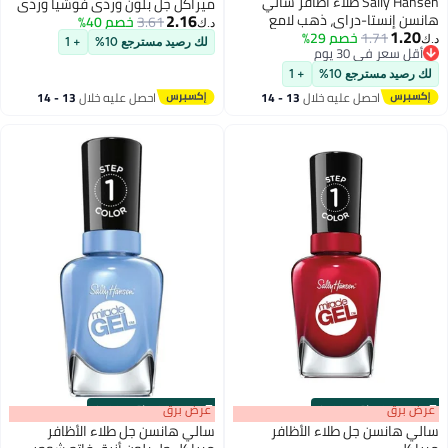
Sally Hansen طلاء أظافر سالي
ميراكل جل بلون وردي فوشيا وردي
2.16
هانسن إنستا-دراي، ذهب لامع
تانك
3.61
خصم 40%
د.ك‏
1.20
1.71
خصم 29%
د.ك‏
لك رصيد مسترجع 10%
+ 1
3
أقل سعر في 30 يوم
أقل سعر في 30 يوم
لك رصيد مسترجع 10%
+ 1
احصل عليه خلال
13 - 14
احصل عليه خلال
13 - 14
اغسطس
اغسطس
s
00
:
m
عرض برق
00
·
باقي 100%
s
00
:
m
عرض برق
00
·
باقي 100%
سالي هانسن جل طلاء الأظافر
سالي هانسن جل طلاء الأظافر