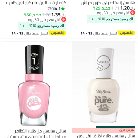
هانسن إنستا-دراي، كوبر كراش
كومليت سالون مانيكور لون كافيه
1.20
1.71
خصم 29%
أو لاتيه
4.1
30
د.ك‏
21
أقل سعر في 30 يوم
1.35
2.70
خصم 50%
د.ك‏
أقل سعر في 30 يوم
أقل سعر في 30 يوم
لك رصيد مسترجع 10%
+ 1
أقل سعر في 30 يوم
لك رصيد مسترجع 10%
+ 1
احصل عليه خلال
13 - 14
احصل عليه خلال
13 - 14
اغسطس
اغسطس
s
00
:
m
عرض برق
00
·
باقي 100%
سالي هانسن جل طلاء الأظافر
سالي هانسن طلاء أظافر نقي من
ميراكل جل بلون وردي فاتح باستيل