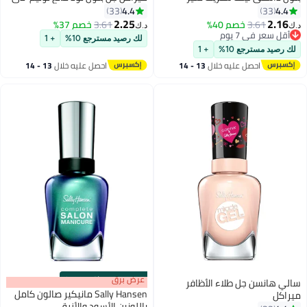
يورز
4.4
4.4
33
33
2.25
2.16
3.61
خصم 40%
3.61
خصم 37%
د.ك‏
د.ك‏
22
22
أقل سعر في 7 يوم
لك رصيد مسترجع 10%
+ 1
أقل سعر في 7 يوم
لك رصيد مسترجع 10%
+ 1
احصل عليه خلال
13 - 14
احصل عليه خلال
13 - 14
اغسطس
اغسطس
s
00
:
m
عرض برق
00
·
باقي 100%
سالي هانسن جل طلاء الأظافر
Sally Hansen مانيكير صالون كامل
ميراكل
باللونين الأسود والأزرق