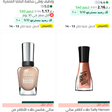
ولطيف ونقيّ بنكهة البابايا المثمرة
4.4
33
5.0
9
2.16
3.61
خصم 40%
د.ك‏
12
22
1.17
2.34
خصم 50%
د.ك‏
لك رصيد مسترجع 10%
+ 1
أقل سعر في 30 يوم
أقل سعر في 30 يوم
لك رصيد مسترجع 10%
+ 1
احصل عليه خلال
13 - 14
احصل عليه خلال
13 - 14
اغسطس
اغسطس
s
00
:
m
عرض برق
00
·
باقي 100%
s
00
:
m
عرض برق
00
·
باقي 100%
Sally Hansen طلاء أظافر سالي
سالي هانسن طلاء الأظافر من