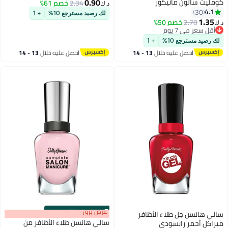
0.90
كومليت سالون مانيكور
2.34
خصم 61%
د.ك‏
4.1
30
لك رصيد مسترجع 10%
+ 1
21
1.35
2.70
خصم 50%
د.ك‏
أقل سعر في 7 يوم
أقل سعر في 7 يوم
لك رصيد مسترجع 10%
+ 1
احصل عليه خلال
13 - 14
احصل عليه خلال
13 - 14
اغسطس
اغسطس
s
00
:
m
عرض برق
00
·
باقي 100%
سالي هانسن جل طلاء الأظافر
سالي هانسن طلاء الأظافر من
ميراكل أحمر رابسودي