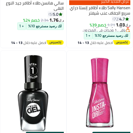
عرض التجديد الكبير
سالي هانسن طلاء أظافر جيد النوع
Sally Hansen طلاء أظافر إنستا دراي
النقي
سريع الجفاف عنب شيفتر
5.0
5
4.7
72
1.76
2.34
خصم 24%
د.ك‏
8
1.03
1.71
أقل سعر في 30 يوم
خصم 39%
د.ك‏
لك رصيد مسترجع 10%
+ 1
باقي 1 وحدات في المخزون
أقل سعر في 30 يوم
لك رصيد مسترجع 10%
+ 1
احصل عليه خلال
13 - 14
احصل عليه خلال
13 - 14
اغسطس
اغسطس