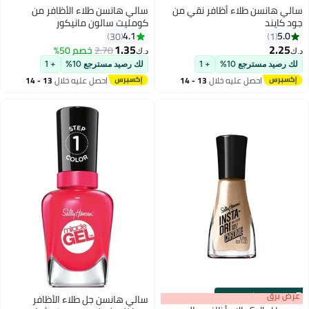
سالي هانسن طلاء أظافر نقي من
سالي هانسن طلاء الأظافر من
جود كايند
كومليت سالون مانيكور
4.1
5.0
30
1
1.35
2.25
2.70
خصم 50%
د.ك‏
د.ك‏
21
لك رصيد مسترجع 10%
+ 1
لك رصيد مسترجع 10%
+ 1
احصل عليه خلال
13 - 14
احصل عليه خلال
13 - 14
اغسطس
اغسطس
s
00
:
m
عرض برق
00
·
باقي 100%
سالي هانسن جل طلاء الأظافر