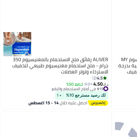
ماي ارمور **ترجمة إلى العربية:** ملح إبسوم MY
ALIVER رقائق ملح الاستحمام بالمغنيسيوم 350
قية بدرجة
جرام - ملح استحمام مغنيسيوم طبيعي لتخفيف
خفيف
الاسترخاء وتوتر العضلات
م غير
4.5
2
4.50
9.01
خصم 50%
د.ك‏
#19 في أملاح الاستحمام والنقع
#19 في أملاح الاستحمام والنقع
لك رصيد مسترجع 10%
+ 1
احصل عليه خلال
14 - 15 اغسطس