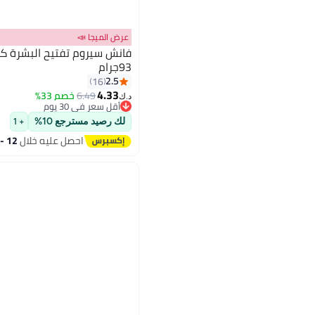
عرض الميجا 📣
فانش سيروم تفتيح البشرة كر
93جرام
2.5
16
4.33
6.49
خصم 33%
أقل سعر في 30 يوم
د.ك‏
تم بيع +20 مؤخرًا
أقل سعر في 30 يوم
لك رصيد مسترجع 10%
+ 1
احصل عليه خلال
12 - 13 اغسطس