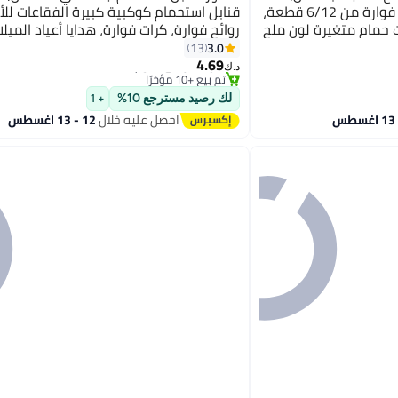
مجموعة هدايا حمام فقاعات فوارة من 6/12 قطعة،
قنابل استحمام كوكبية كبيرة الفقاعات للأ
ت حمام متغيرة لون ملح
روائح فوارة، كرات فوارة، هدايا أعياد الميلا
#7 في قنابل الاستحمام
البحر الطبيعي وعيد الفصح (حيوانات بحرية، 12
والكريسماس والعطلات للأولاد والبنات
3.0
13
أقل سعر في 7 يوم
4.69
تم بيع +10 مؤخرًا
د.ك‏
#7 في قنابل الاستحمام
لك رصيد مسترجع 10%
+ 1
احصل عليه خلال
12 - 13 اغسطس