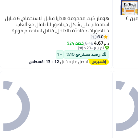
دكتور تيل ملح استحمام إبسوم غني بفيتامين C
هومار كيت مجموعة هدايا قنابل الاستحمام، 6 قنابل
استحمام على شكل ديناصور للأطفال مع ألعاب
ديناصورات مفاجئة بالداخل، قنابل استحمام فوارة
#3 في قنابل الاستحمام
طبيعية عضوية مصنوعة يدويًا للأطفال، قنابل
3.0
13
أقل سعر في 30 يوم
4.67
استحمام فقاعية مثالية لأعياد الميلاد وعيد الفصح
6.18
خصم 24%
تم بيع +20 مؤخرًا
د.ك‏
للأولاد والبنات
#3 في قنابل الاستحمام
لك رصيد مسترجع 10%
+ 1
احصل عليه خلال
12 - 13 اغسطس