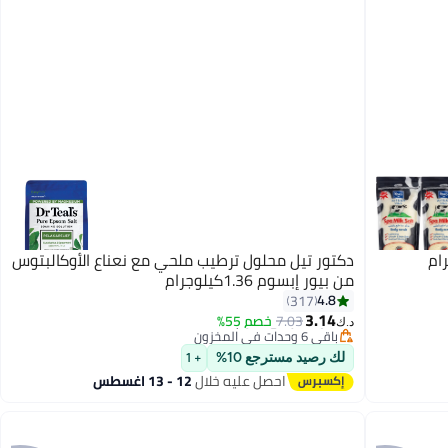
دكتور تيل محلول ترطيب ملحي مع نعناع الأوكالبتوس
من بيور إبسوم 1.36كيلوجرام
#5 في أملاح الاستحمام والنقع
4.8
317
أقل سعر في 7 يوم
3.14
7.03
خصم 55%
باقي 6 وحدات في المخزون
د.ك‏
تم بيع +70 مؤخرًا
#5 في أملاح الاستحمام والنقع
لك رصيد مسترجع 10%
+ 1
احصل عليه خلال
12 - 13 اغسطس