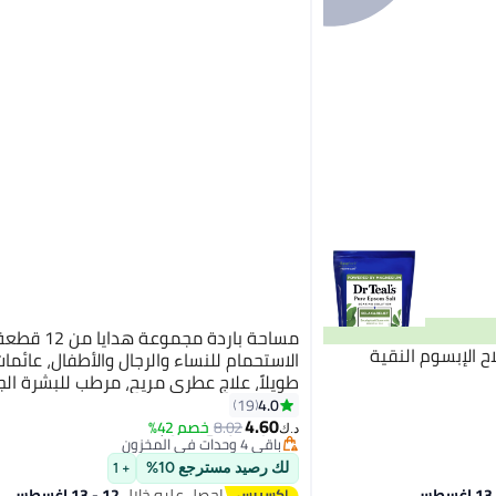
مساحة باردة مجموع
ح الإبسوم النقية
الاستحمام للنساء والرجال والأطفال، عائما
طويلاً، علاج عطري مريح، مرطب للبشرة الجا
#1 في قنابل الاستحمام
استحمام كبيرة مصنوعة يدويًا من الزيوت ا
4.0
19
أقل سعر في 30 يوم
4.60
العضوية والطبيعية، خصائص علاجية
8.02
خصم 42%
باقي 4 وحدات في المخزون
د.ك‏
تم بيع +50 مؤخرًا
#1 في قنابل الاستحمام
لك رصيد مسترجع 10%
+ 1
احصل عليه خلال
12 - 13 اغسطس