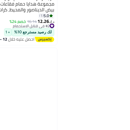
بيض الديناصور والمحيط، كرا
5.0
1
قطعة)
12.26
16.14
خصم 24%
#2 في قنابل الاستحمام
د.ك‏
تم بيع +10 مؤخرًا
#2 في قنابل الاستحمام
لك رصيد مسترجع 10%
+ 1
احصل عليه خلال
12 - 13 اغسطس