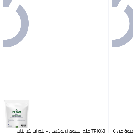
سادور قنابل استحمام جالاكسي للأطفال، عبوة من 6
TRIOXI ملح إبسوم تريوكسي - بلورات كبريتات