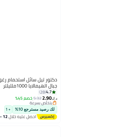
دكتور تيل سائل استحمام رغوي
جبال الهيمالايا 1000ملليلتر
#2 في فقاعة الحمام
4.7
28
أقل سعر في 30 يوم
2.90
5.32
خصم 45%
بتخلّص بسرعة
د.ك‏
تم بيع +30 مؤخرًا
#2 في فقاعة الحمام
لك رصيد مسترجع 10%
+ 1
احصل عليه خلال
12 - 13 اغسطس