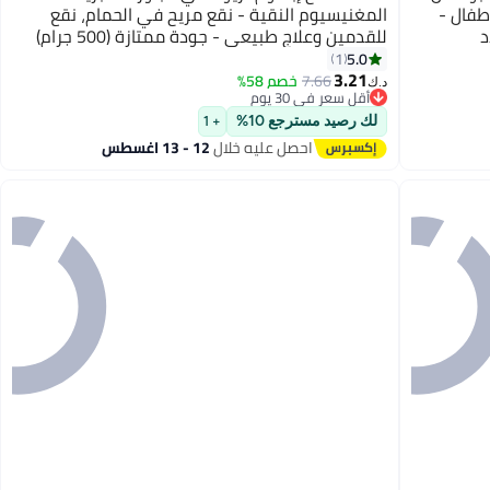
طفال -
المغنيسيوم النقية - نقع مريح في الحمام، نقع
د
للقدمين وعلاج طبيعي - جودة ممتازة (500 جرام)
5.0
1
3.21
7.66
خصم 58%
د.ك‏
أقل سعر في 30 يوم
أقل سعر في 30 يوم
لك رصيد مسترجع 10%
+ 1
احصل عليه خلال
12 - 13 اغسطس