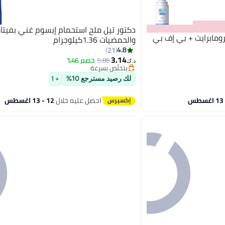
ومابرايت + بي إف بي
والحمضيات 1.36كيلوجرام
#9 في أملاح الاستحمام والنقع
4.8
21
أقل سعر في 7 يوم
3.14
5.86
خصم 46%
بتخلّص بسرعة
د.ك‏
تم بيع +30 مؤخرًا
#9 في أملاح الاستحمام والنقع
لك رصيد مسترجع 10%
+ 1
احصل عليه خلال
12 - 13 اغسطس