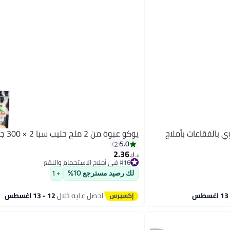
 بالفقاعات بأملاح
يوكو عبوة من 2 ملح حليب سبا 2 × 300 جرام
5.0
2
2.36
#16 في أملاح الاستحمام والنقع
د.ك‏
تم بيع +10 مؤخرًا
#16 في أملاح الاستحمام والنقع
لك رصيد مسترجع 10%
+ 1
احصل عليه خلال
12 - 13 اغسطس