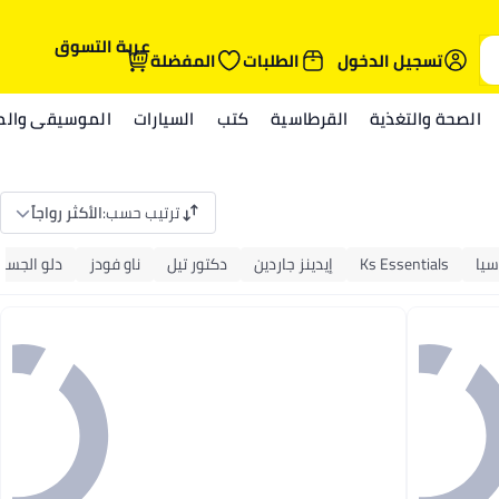
عربة التسوق
تسجيل الدخول
الطلبات
المفضلة
الصحة والتغذية
القرطاسية
كتب
السيارات
الموسيقى والمي
ترتيب حسب
:
الأكثر رواجاً
سيا
Ks Essentials
إيدينز جاردين
دكتور تيل
ناو فودز
دلو الجسم