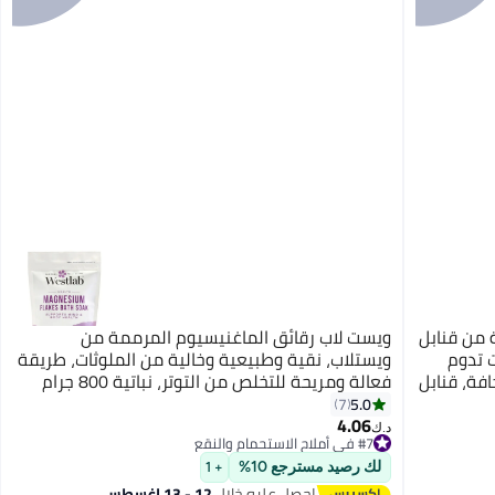
ة هدايا من 12 قطعة من قنابل
ويست لاب رقائق الماغنيسيوم المرممة من
ت تدوم
ويستلاب، نقية وطبيعية وخالية من الملوثات، طريقة
فة، قنابل
فعالة ومريحة للتخلص من التوتر، نباتية 800 جرام
لعطرية
5.0
7
4.06
#7 في أملاح الاستحمام والنقع
د.ك‏
تم بيع +40 مؤخرًا
#7 في أملاح الاستحمام والنقع
لك رصيد مسترجع 10%
+ 1
احصل عليه خلال
12 - 13 اغسطس