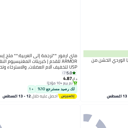
الهيمالايا الوردي الخشن من
ARMOR للقدم | كبريتات المغنيسيوم الن
USP لتخفيف آلام العضلات، والاسترخاء وت
التوتر، ونقع القدمين، والبستنة | ملح إبسو
5.0
7
4.87
منكّه | مع ملعقة قياس مجانية
د.ك‏
تم بيع +10 مؤخرًا
تم بيع +10 مؤخرًا
لك رصيد مسترجع 10%
+ 1
احصل عليه خلال
12 - 13 اغسطس