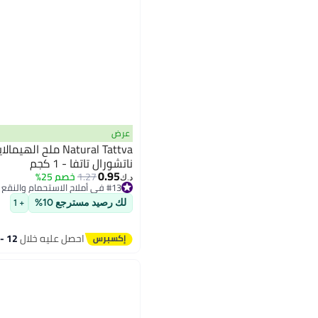
عرض
Natural Tattva ملح 
ناتشورال تاتفا - 1 كجم
0.95
1.27
خصم 25%
#13 في أملاح الاستحمام والنقع
د.ك‏
تم بيع +20 مؤخرًا
#13 في أملاح الاستحمام والنقع
لك رصيد مسترجع 10%
+ 1
احصل عليه خلال
12 - 13 اغسطس