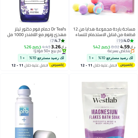
مساحة باردة مجموعة هدايا من 12
Dr Teal's حمام فوم دكتور تيلز
قطعة من قنابل الاستحمام للنساء
مهدئ ونوم مع اللافندر 1000 مل
#1 في قنابل الاستحمام
والرجال والأطفال، عائمات تدوم
4.7
4.0
7
19
أقل سعر في 30 يوم
طويلاً، علاج عطري مريح، مرطب
3.26
4.59
8.02
بتخلّص بسرعة
خصم 42%
4.43
خصم 26%
د.ك‏
د.ك‏
للبشرة الجافة، قنابل استحمام كبيرة
تم بيع +50 مؤخرًا
#4 في أملاح الاستحمام والنقع
#1 في قنابل الاستحمام
مصنوعة يدويًا من الزيوت العطرية
أقل سعر في 7 يوم
لك رصيد مسترجع 10%
+ 1
لك رصيد مسترجع 10%
+ 1
تم بيع +50 مؤخرًا
العضوية والطبيعية، خصائص علاجية
احصل عليه خلال
11 - 12
احصل عليه خلال
11 - 12
#4 في أملاح الاستحمام والنقع
اغسطس
اغسطس