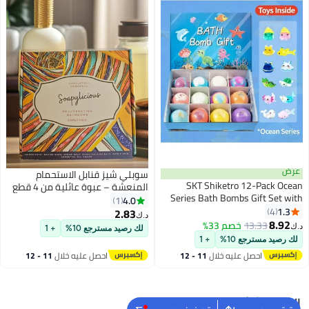
عرض
سوبلي شيز قنابل الاستحمام
SKT Shiketro 12-Pack Ocean
المنعشة – عبوة عائلية من 4 قطع
Series Bath Bombs Gift Set with
– يدوية الصنع، نباتية، طبيعية،
4.0
1
Surprise Toys Inside - Natural
1.3
4
ومقشرة للبشرة
2.83
د.ك‏
Essential Oil Bath Fizzies for Kids
8.92
13.33
خصم 33%
د.ك‏
لك رصيد مسترجع 10%
+ 1
& Adults, Handmade Spa Bath
لك رصيد مسترجع 10%
+ 1
Bombs for Relaxation, Moisturizing
احصل عليه خلال
11 - 12
احصل عليه خلال
11 - 12
& Skin Care
اغسطس
اغسطس
البحث الشائع