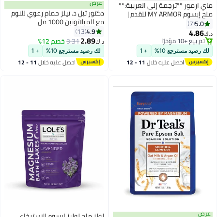
عرض
ماي ارمور **ترجمة إلى العربية:**
دكتور تيل د. تيلز حمام رغوي للنوم
ملح إبسوم MY ARMOR للقدم |
مع الميلاتونين 1000 مل
كبريتات المغنيسيوم النقية بدرجة
5.0
7
4.9
USP لتخفيف آلام العضلات،
13
4.86
د.ك‏
2.89
والاسترخاء وتخفيف التوتر، ونقع
تم بيع +10 مؤخرًا
3.31
خصم 12%
د.ك‏
تم بيع +10 مؤخرًا
القدمين، والبستنة | ملح إبسوم غير
لك رصيد مسترجع 10%
+ 1
لك رصيد مسترجع 10%
+ 1
منكّه | مع ملعقة قياس مجانية
احصل عليه خلال
11 - 12
احصل عليه خلال
11 - 12
اغسطس
اغسطس
عرض
لولز ملح لوليز إبسوم للاسترخاء