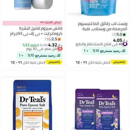
عرض الميجا 📣
ويست لاب رقائق الماغنيسيوم
فانش سيروم تفتيح البشرة
المرممة من ويستلاب، نقية
كرومابرايت + بي إف بي 93جرام
وطبيعية وخالية من الملوثات،
5.0
7
2.5
طريقة فعالة ومريحة للتخلص من
16
4.05
#8 في أملاح الاستحمام والنقع
د.ك‏
4.32
التوتر، نباتية 800 جرام
تم بيع +40 مؤخرًا
6.48
أقل سعر في 30 يوم
خصم 33%
د.ك‏
#8 في أملاح الاستحمام والنقع
تم بيع +20 مؤخرًا
لك رصيد مسترجع 10%
+ 1
أقل سعر في 30 يوم
لك رصيد مسترجع 10%
+ 1
احصل عليه خلال
11 - 12
احصل عليه خلال
11 - 12
اغسطس
اغسطس