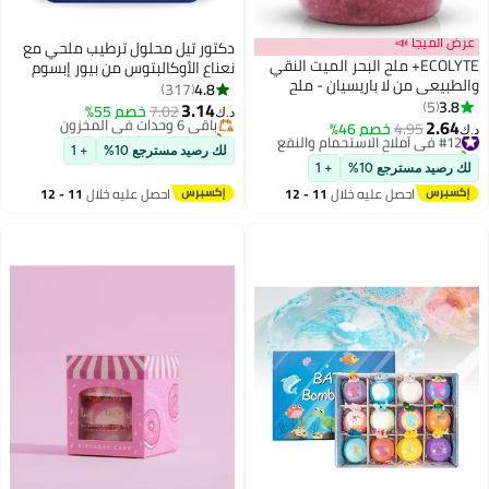
عرض الميجا 📣
دكتور تيل محلول ترطيب ملحي مع
ECOLYTE+ ملح البحر الميت النقي
نعناع الأوكالبتوس من بيور إبسوم
#5 في أملاح الاستحمام والنقع
والطبيعي من لا باريسيان - ملح
1.36كيلوجرام
4.8
317
أقل سعر في 7 يوم
استحمام برائحة الورد للعناية باليدين
3.8
5
3.14
باقي 6 وحدات في المخزون
7.02
خصم 55%
د.ك‏
والقدمين والجسم (2 كجم)
2.64
#12 في أملاح الاستحمام والنقع
4.95
خصم 46%
تم بيع +70 مؤخرًا
د.ك‏
تم بيع +10 مؤخرًا
#5 في أملاح الاستحمام والنقع
لك رصيد مسترجع 10%
+ 1
#12 في أملاح الاستحمام والنقع
لك رصيد مسترجع 10%
+ 1
احصل عليه خلال
11 - 12
احصل عليه خلال
11 - 12
اغسطس
اغسطس