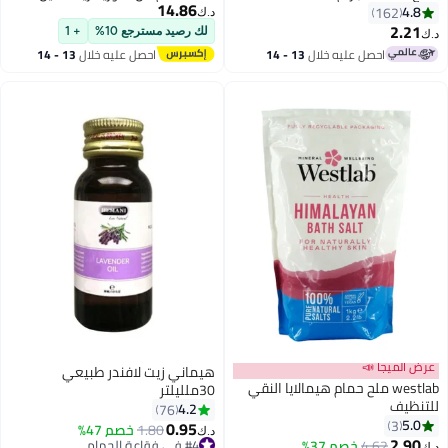
14.86
النقي الأصلي - كيس مكمل غذائي
4.8
162
د.ك‏
قابل لإعادة الإغلاق من المغنيسيوم
2.21
لك رصيد مسترجع 10%
+ 1
د.ك‏
يتفوق على أملاح إبسوم الرائدة
احصل عليه خلال
13 - 14
احصل عليه خلال
13 - 14
1.65 رطل
اغسطس
اغسطس
عرض الميجا 📣
هيماني زيت لافندر طبيعي
westlab ملح حمام هيمالايا النقي
30ملليلتر
للتنظيف
4.2
76
5.0
3
0.95
1.80
خصم 47%
د.ك‏
2.90
4.62
أقل سعر في 7 يوم
خصم 37%
#4 في فقاعة الحمام
د.ك‏