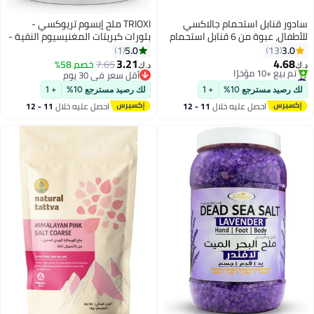
سادور قنابل استحمام جالاكسي
TRIOXI ملح إبسوم تريوكسي -
للأطفال، عبوة من 6 قنابل استحمام
بلورات كبريتات المغنيسيوم النقية -
كوكبية كبيرة الفقاعات للأطفال -
نقع مريح في الحمام، نقع للقدمين
5.0
3.0
1
13
روائح فوارة، كرات فوارة، هدايا أعياد
وعلاج طبيعي - جودة ممتازة (500
3.21
4.68
7.65
خصم 58%
د.ك‏
د.ك‏
الميلاد والكريسماس والعطلات
جرام)
#7 في قنابل الاستحمام
أقل سعر في 30 يوم
للأولاد والبنات
أقل سعر في 7 يوم
أقل سعر في 30 يوم
لك رصيد مسترجع 10%
+ 1
لك رصيد مسترجع 10%
+ 1
تم بيع +10 مؤخرًا
احصل عليه خلال
11 - 12
احصل عليه خلال
11 - 12
#7 في قنابل الاستحمام
اغسطس
اغسطس