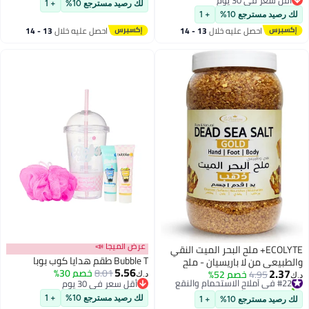
لك رصيد مسترجع 10%
+ 1
أقل سعر في 30 يوم
لك رصيد مسترجع 10%
+ 1
احصل عليه خلال
13 - 14
احصل عليه خلال
13 - 14
اغسطس
اغسطس
عرض الميجا 📣
ECOLYTE+ ملح البحر الميت النقي
Bubble T طقم هدايا كوب بوبا
والطبيعي من لا باريسيان - ملح
5.56
2.37
8.01
خصم 30%
#22 في أملاح الاستحمام والنقع
4.95
خصم 52%
حمام ذهبي للعناية باليدين
د.ك‏
د.ك‏
أقل سعر في 30 يوم
تم بيع +10 مؤخرًا
والقدمين والجسم (2 كجم)
أقل سعر في 30 يوم
#22 في أملاح الاستحمام والنقع
لك رصيد مسترجع 10%
+ 1
لك رصيد مسترجع 10%
+ 1