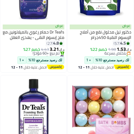
عرض
عرض
دكتور تيل محلول نقع من أملاح
Dr Teal's حمام رغوي بالميلاتونين مع
الإبسوم النقية 450جرام
ملح إبسوم النقي - يهدئ العقل
#1 في أملاح الاستحمام والنقع
لليلة نوم أفضل مع زيوت اللافندر
4.8
4.5
27
57
أقل سعر في 30 يوم
والبابونج (1000 مل)
3.21
1.53
1.98
بتخلّص بسرعة
خصم 22%
4.43
خصم 27%
د.ك‏
د.ك‏
تم بيع +110 مؤخرًا
#3 في أملاح الاستحمام والنقع
#1 في أملاح الاستحمام والنقع
أقل سعر في 7 يوم
لك رصيد مسترجع 10%
+ 1
لك رصيد مسترجع 10%
+ 1
تم بيع +60 مؤخرًا
احصل عليه خلال
11 - 12
احصل عليه خلال
11 - 12
#3 في أملاح الاستحمام والنقع
اغسطس
اغسطس