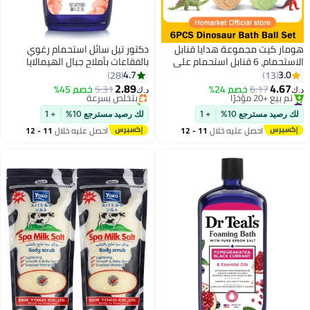
هومار كيت مجموعة هدايا قنابل
دكتور تيل سائل استحمام رغوي
الاستحمام، 6 قنابل استحمام على
بالفقاعات بأملاح جبال الهيمالايا
#2 في فقاعة الحمام
شكل ديناصور للأطفال مع ألعاب
1000ملليلتر
4.7
3.0
28
13
أقل سعر في 30 يوم
ديناصورات مفاجئة بالداخل، قنابل
2.89
4.67
6.17
خصم 24%
5.31
بتخلّص بسرعة
خصم 45%
د.ك‏
د.ك‏
استحمام فوارة طبيعية عضوية
#3 في قنابل الاستحمام
تم بيع +30 مؤخرًا
أقل سعر في 30 يوم
مصنوعة يدويًا للأطفال، قنابل
#2 في فقاعة الحمام
لك رصيد مسترجع 10%
+ 1
لك رصيد مسترجع 10%
+ 1
تم بيع +20 مؤخرًا
استحمام فقاعية مثالية لأعياد
احصل عليه خلال
11 - 12
احصل عليه خلال
11 - 12
#3 في قنابل الاستحمام
الميلاد وعيد الفصح للأولاد والبنات
اغسطس
اغسطس