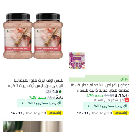
عرض
بليس اوف ايرث ملح الهيمالايا
دوكولر أقراص استحمام عطرية - ١٢
الوردي من بليس أوف إيرث 1 كجم
قطعة هدايا عناية ذاتية للنساء
(عبوة من قطعتين) | ملح صخري
4.6
22
3.14
والرجال
10.63
خصم 70%
طبيعي غني بالمعادن للطهي
5
7.02
خصم 28%
د.ك‏
د.ك‏
أقل سعر في السنة
والتتبيل | ملح ناعم فاخر للاستخدام
أقل سعر في السنة
لك رصيد مسترجع 10%
+ 1
في الشوي، الخَبز، الشوربات،
لك رصيد مسترجع 10%
+ 1
السلطات والاستخدام اليومي في
احصل عليه خلال
11 - 12
احصل عليه خلال
13 - 14
المطبخ
اغسطس
اغسطس