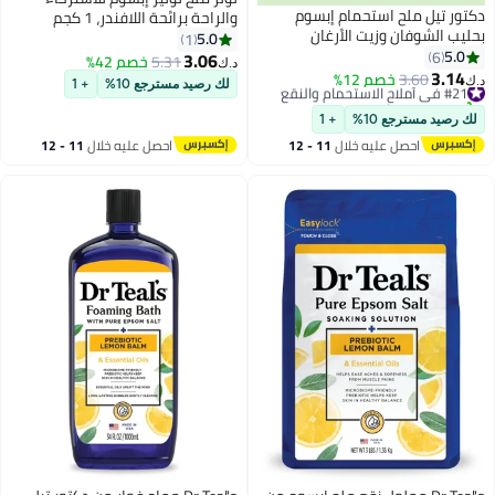
دكتور تيل ملح استحمام إبسوم
والراحة برائحة اللافندر، 1 كجم
بحليب الشوفان وزيت الأرغان
5.0
1
1.36كيلوجرام
5.0
6
3.06
5.31
خصم 42%
د.ك‏
3.14
#21 في أملاح الاستحمام والنقع
3.60
خصم 12%
د.ك‏
لك رصيد مسترجع 10%
+ 1
تم بيع +10 مؤخرًا
#21 في أملاح الاستحمام والنقع
لك رصيد مسترجع 10%
+ 1
احصل عليه خلال
11 - 12
احصل عليه خلال
11 - 12
اغسطس
اغسطس