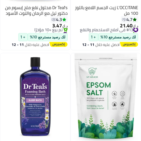
L'OCCITANE زيت الجسم اللامع باللوز
Dr Teal's محلول نقع ملح إبسوم من
100 مل
دكتور تيل مع الرمان والتوت الأسود
1.36 كجم
4.3
4.7
8
9
3.47
21.40
#13 في أملاح الاستحمام والنقع
د.ك‏
د.ك‏
تم بيع +10 مؤخرًا
#17 في أملاح الاستحمام والنقع
#13 في أملاح الاستحمام والنقع
أقل سعر في 7 يوم
لك رصيد مسترجع 10%
+ 1
لك رصيد مسترجع 10%
+ 1
تم بيع +10 مؤخرًا
احصل عليه خلال
11 - 12
احصل عليه خلال
11 - 12
#17 في أملاح الاستحمام والنقع
اغسطس
اغسطس