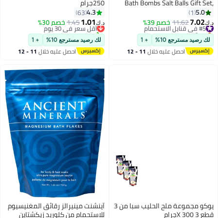
Bath Bombs Salt Balls Gift Set,
250جرام
with Sea Salt & Shea Butter,
4.3
5.0
63
1
Moisturizing Dry Skin, Stress
1.01
7.02
#5 في قنابل الاستحمام
11.62
خصم 39%
1.45
أقل سعر في 30 يوم
خصم 30%
د.ك‏
د.ك‏
Relief, Bubble Bath, Perfect Care
بتخلّص بسرعة
تم بيع +20 مؤخرًا
#5 في قنابل الاستحمام
Relaxing Spa Gifts for Women,
أقل سعر في 30 يوم
لك رصيد مسترجع 10%
+ 1
لك رصيد مسترجع 10%
+ 1
Men & Kids
احصل عليه خلال
11 - 12
احصل عليه خلال
11 - 12
اغسطس
اغسطس
يوكو مجموعة ملح الحليب سبا من 3
آينشنت مينيرالز رقائق المغنيسيوم
قطع 3 X 300جرام
للاستحمام من كلوريد زيكشتاين