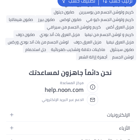
ترتيب حسب
تصنيف حسب
لوشن فازلين للجسم
مزيل العرق فيشي
كريم ولوشن الجسم من يوسيرين
صابون ديتول
كريم ولوشن الجسم كيو في
صابون لوكس
صابون بيرز
صابون هيمالايا
مزيل العرق أكس
كريم ولوشن الجسم من سيرافي
كريم و لوشن الجسم من نيفيا
مزيل العرق باث أند بودي
صابون دوف
مزيل العرق نيفيا
مزيل العرق دوف
لوشن الجسم من باث آند بودي وركس
صابون سينثول
ماكينات حلاقة وتشذيب كهربائية
جل استحمام
لوشن الجسم
أجهزة إزالة الشعر
نحن دائماً جاهزون لمساعدتك
مركز المساعدة
help.noon.com
الدعم عبر البريد الإلكتروني
الإلكترونيات
الجوالات
الأزياء
التابلت
أزياء نسائية