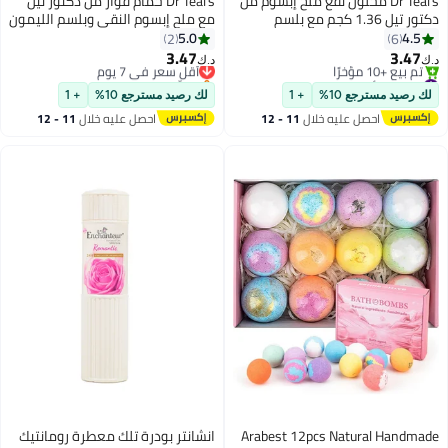
Dr Teal's محلول نقع ملح إبسوم من
Dr Teal's حمام فوار من دكتور تيل
دكتور تيل 1.36 كجم مع بلسم
مع ملح إبسوم النقي وبلسم الليمون
الليمون البروبيوتيك
البروبيوتيك 1000 مل
5.0
4.5
2
6
3.47
3.47
أقل سعر في 7 يوم
د.ك‏
د.ك‏
#14 في أملاح الاستحمام والنقع
بتخلّص بسرعة
أقل سعر في 7 يوم
أقل سعر في 7 يوم
لك رصيد مسترجع 10%
+ 1
لك رصيد مسترجع 10%
+ 1
تم بيع +10 مؤخرًا
احصل عليه خلال
11 - 12
احصل عليه خلال
11 - 12
#14 في أملاح الاستحمام والنقع
اغسطس
اغسطس
Arabest 12pcs Natural Handmade
انشانتر بودرة تلك معطرة رومانتيك