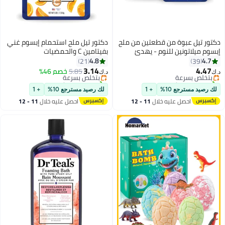
دكتور تيل عبوة من قطعتين من ملح
دكتور تيل ملح استحمام إبسوم غني
إبسوم ميلاتونين للنوم - يهدئ
بفيتامين C والحمضيات
#7 في أملاح الاستحمام والنقع
#9 في أملاح الاستحمام والنقع
العقل ويخفف آلام العضلات لنوم
1.36كيلوجرام
4.8
4.7
21
39
أقل سعر في 7 يوم
أقل سعر في 7 يوم
أفضل ليلاً مع اللافندر والبابونج 1.36
3.14
4.47
بتخلّص بسرعة
5.85
بتخلّص بسرعة
خصم 46%
د.ك‏
د.ك‏
كجم × 2
تم بيع +10 مؤخرًا
تم بيع +30 مؤخرًا
#7 في أملاح الاستحمام والنقع
#9 في أملاح الاستحمام والنقع
لك رصيد مسترجع 10%
+ 1
لك رصيد مسترجع 10%
+ 1
احصل عليه خلال
11 - 12
احصل عليه خلال
11 - 12
اغسطس
اغسطس