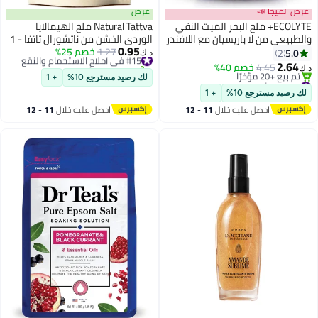
عرض الميجا 📣
عرض
ECOLYTE+ ملح البحر الميت النقي
Natural Tattva ملح الهيمالايا
والطبيعي من لا باريسيان مع اللافندر
الوردي الخشن من ناتشورال تاتفا - 1
0.95
- 2 كجم ملح استحمام للعناية
كجم
#15 في أملاح الاستحمام والنقع
1.27
خصم 25%
5.0
2
د.ك‏
تم بيع +20 مؤخرًا
باليدين والقدمين والجسم
2.64
4.45
خصم 40%
د.ك‏
#15 في أملاح الاستحمام والنقع
#11 في أملاح الاستحمام والنقع
لك رصيد مسترجع 10%
+ 1
أقل سعر في 30 يوم
لك رصيد مسترجع 10%
+ 1
تم بيع +20 مؤخرًا
احصل عليه خلال
11 - 12
احصل عليه خلال
11 - 12
#11 في أملاح الاستحمام والنقع
اغسطس
اغسطس