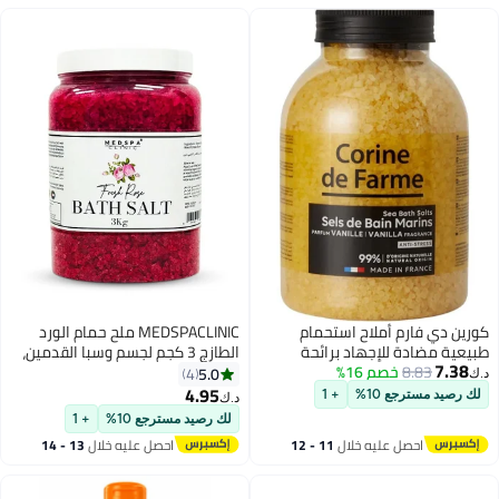
كورين دي فارم أملاح استحمام
MEDSPACLINIC ملح حمام الورد
طبيعية مضادة للإجهاد برائحة
الطازج 3 كجم لجسم وسبا القدمين،
7.38
الفانيليا، 1.3 كجم
8.83
خصم 16%
مهدئ، مريح، علاج بالروائح
5.0
4
د.ك‏
4.95
لك رصيد مسترجع 10%
+ 1
د.ك‏
لك رصيد مسترجع 10%
+ 1
احصل عليه خلال
11 - 12
احصل عليه خلال
13 - 14
اغسطس
اغسطس