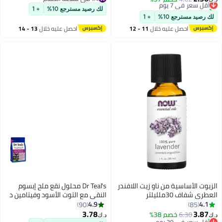
تم بيع +10 مؤخرًا
#4 في فقاعة الحمام
لك رصيد مسترجع 10%
+ 1
أقل سعر في 7 يوم
لك رصيد مسترجع 10%
+ 1
احصل عليه خلال
11 - 12
احصل عليه خلال
13 - 14
اغسطس
اغسطس
الزيوت الأساسية من ناو زيت اللافندر
Dr Teal's محلول نقع ملح إبسوم
العطري شفاف 30ملليلتر
النقي مع التوت الأسود وفيتامين د
والزيوت الأساسية 1036 جرام
4.9
4.1
90
85
3.78
3.87
6.30
خصم 38%
د.ك‏
د.ك‏
أقل سعر في 30 يوم