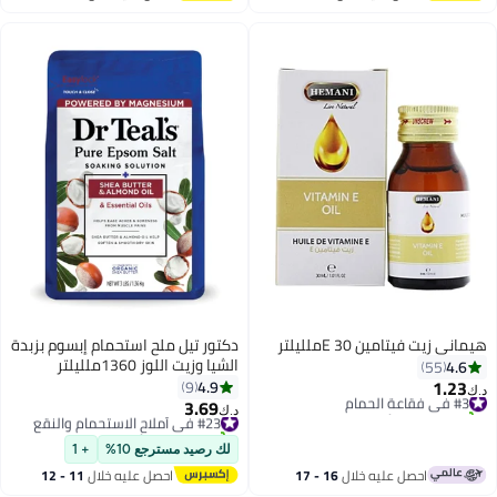
اغسطس
اغسطس
هيماني زيت فيتامين E 30ملليلتر
دكتور تيل ملح استحمام إبسوم بزبدة
الشيا وزيت اللوز 1360ملليلتر
4.6
55
1.23
4.9
9
#3 في فقاعة الحمام
د.ك‏
3.69
تم بيع +10 مؤخرًا
#23 في أملاح الاستحمام والنقع
د.ك‏
#3 في فقاعة الحمام
تم بيع +10 مؤخرًا
#23 في أملاح الاستحمام والنقع
لك رصيد مسترجع 10%
+ 1
احصل عليه خلال
16 - 17
احصل عليه خلال
11 - 12
اغسطس
اغسطس