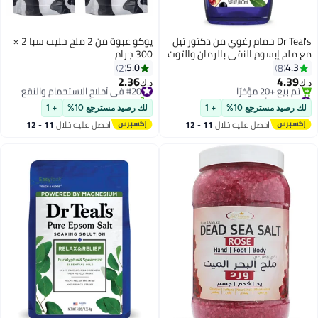
Dr Teal's حمام رغوي من دكتور تيل
يوكو عبوة من 2 ملح حليب سبا 2 ×
مع ملح إبسوم النقي بالرمان والتوت
300 جرام
الأسود 1000 مل
5.0
4.3
2
8
2.36
4.39
#20 في أملاح الاستحمام والنقع
د.ك‏
د.ك‏
#10 في أملاح الاستحمام والنقع
تم بيع +10 مؤخرًا
أقل سعر في 7 يوم
#20 في أملاح الاستحمام والنقع
لك رصيد مسترجع 10%
+ 1
لك رصيد مسترجع 10%
+ 1
تم بيع +20 مؤخرًا
احصل عليه خلال
11 - 12
احصل عليه خلال
11 - 12
#10 في أملاح الاستحمام والنقع
اغسطس
اغسطس