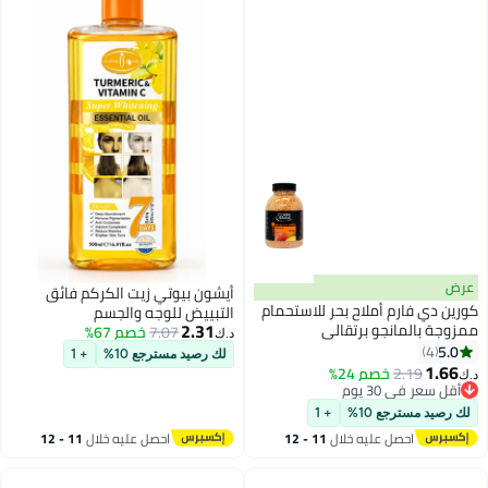
عرض
أيشون بيوتي زيت الكركم فائق
كورين دي فارم أملاح بحر للاستحمام
التبييض للوجه والجسم
2.31
ممزوجة بالمانجو برتقالي
7.07
خصم 67%
د.ك‏
1.3كيلوجرام
5.0
4
لك رصيد مسترجع 10%
+ 1
1.66
2.19
خصم 24%
د.ك‏
أقل سعر في 30 يوم
أقل سعر في 30 يوم
لك رصيد مسترجع 10%
+ 1
احصل عليه خلال
11 - 12
احصل عليه خلال
11 - 12
اغسطس
اغسطس