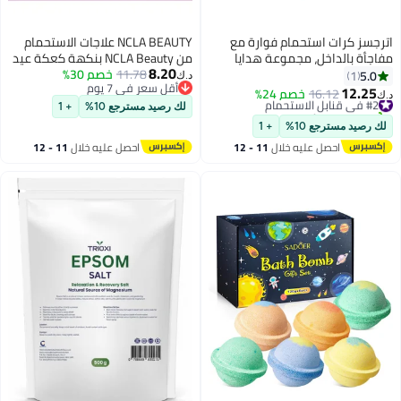
اترجسز كرات استحمام فوارة مع
NCLA BEAUTY علاجات الاستحمام
مفاجأة بالداخل، مجموعة هدايا
من NCLA Beauty بنكهة كعكة عيد
8.20
حمام فقاعات فوارة من 6/12
الميلاد
11.78
خصم 30%
5.0
1
د.ك‏
أقل سعر في 7 يوم
قطعة، بيض الديناصور والمحيط،
12.25
#2 في قنابل الاستحمام
16.12
خصم 24%
د.ك‏
أقل سعر في 7 يوم
كرات حمام متغيرة لون ملح البحر
تم بيع +10 مؤخرًا
لك رصيد مسترجع 10%
+ 1
#2 في قنابل الاستحمام
الطبيعي وعيد الفصح (حيوانات
لك رصيد مسترجع 10%
+ 1
بحرية، 12 قطعة)
احصل عليه خلال
11 - 12
احصل عليه خلال
11 - 12
اغسطس
اغسطس