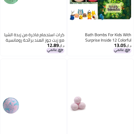
Bath Bombs F
كرات استحمام فاخرة من زبدة الشيا
Surprise Insid
مع زيت جوز الهند برائحة رومانسية
12.89
Dinosaur Bath Bom
لتغذية وترطيب البشرة تجربة
د.ك‏
I
استحمام مهدئة عبوة من 3