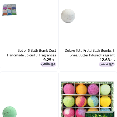
Set of 6 Bath Bomb Dust
3 Deluxe Tutti Frutt
Handmade Colourful Fragrances
Shea Butter Infu
9.25
Lullaby Baby Summer Fruits Apple
DessertInspired 18
د.ك‏
Bonbon Fairy Snow Pink Fizz
in UK for Luxu
Cranberry Crush Gift Kids Set 1