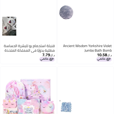
Ancient Wisdom York
قنبلة استحمام بو للبشرة الحساسة
Jumb
مطلية يدويًا في المملكة المتحدة
7.79
د.ك‏