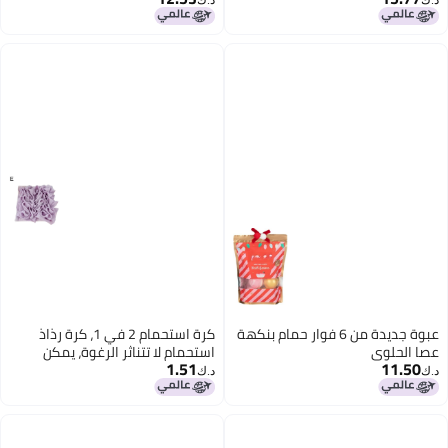
مع محلول رغوي إضافي لفقاعات
إضافية
عبوة جديدة من 6 فوار حمام بنكهة
كرة استحمام 2 في 1، كرة رذاذ
استحمام لا تتناثر الرغوة، يمكن
1.51
استخدامها مع الصابون، كرة رذاذ
د.ك‏
استحمام لرغوة غنية وناعمة، شبكة
فرك الظهر.