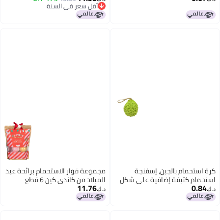
أقل سعر في السنة
ستحمام كبيرة.
أقل سعر في السنة
بالجبن، إسفنجة
مجموعة فوار الاستحمام برائحة عيد
فة إضافية على شكل
الميلاد من كاندي كين 6 قطع
11.76
ة استحمام للأطفال، لا
للاحتفال بالاسترخاء والعناية الذاتية
د.ك‏
ستحمام كبيرة.
A95