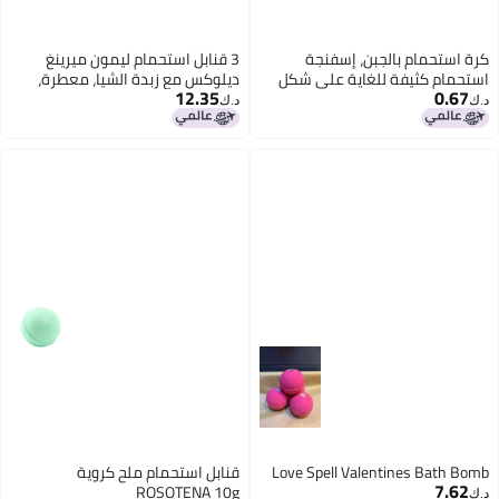
بالجبن، إسفنجة
3 قنابل استحمام ليمون ميرينغ
فة للغاية على شكل
ديلوكس مع زبدة الشيا، معطرة،
12.35
ة استحمام للأطفال، لا
مستوحاة من الحلويات، 180 جرام،
د.ك‏
ستحمام كبيرة الحجم.
مصنوعة يدويًا في المملكة
المتحدة لتجربة استحمام فاخرة
Love Spell Valentin
قنابل استحمام ملح كروية
ROSOTENA 10g