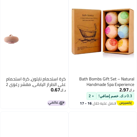
Bath Bombs Gift S
كرة استحمام نايلون، كرة استحمام
Handmade Spa
على الطراز الياباني، مقشر رغوي 2
0.67
في 1، فرك، إزالة الأوساخ، وفرك
د.ك‏
الظهر.
+ 2
ل عليه خلال
16 - 17
سطس