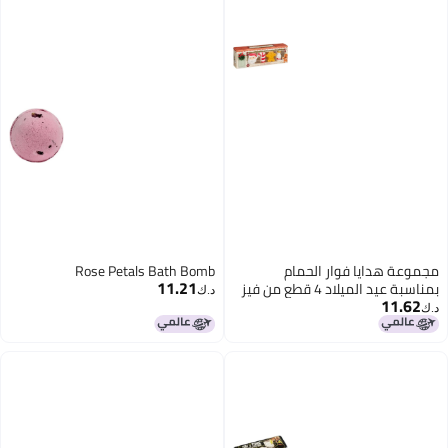
 فوار الحمام
Rose Petals Bath Bomb
11.21
بمناسبة عيد الميلاد 4 قطع من فيز
د.ك‏
تصميمات سانتا وعصا
لزنجبيل والحليب