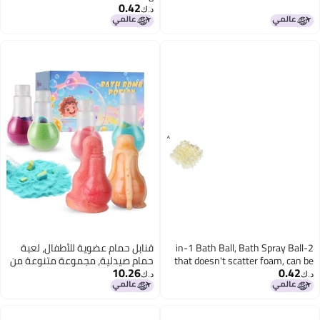
0.42
د.ك‏
2-in-1 Bath Ball, Bath
قنابل حمام عضوية للأطفال، لعبة
that doesn't scatter
حمام صيدلية، مجموعة متنوعة من
10.26
used with soap, bath s
6 قطع | قنابل حمام صغيرة للبنات
د.ك‏
rich and soft lather, b
والأولاد | تتفاعل بالرغوة والفقاعات
مع انفجار من اللون | قنابل حمام
تفاعلية للأطفال والنساء | ألعاب