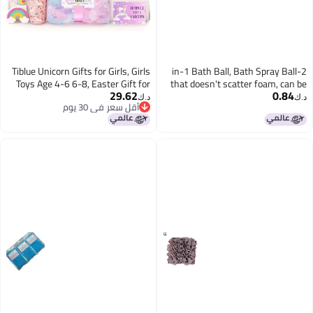
Tiblue Unicorn Gifts for Girls, Girls
2-in-1 Bath Ball, Bath
Toys Age 4-6 6-8, Easter Gift for
that doesn't scatter
29.62
Kids Tween Girl Gift Trendy Stuff
used with soap, bath s
د.ك‏
أقل سعر في 30 يوم
Birthday Gifts for 3 4 5 6 7 8 9 10
rich and soft lather, b
أقل سعر في 30 يوم
Year Old Toddler Teen Unicorn Toys
for Girl Daughter Niece