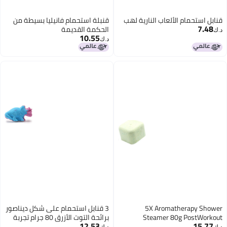
 الألعاب النارية لهب
قنبلة استحمام فانيليا بسيطة من
الحكمة القديمة
10.55
د.ك‏
5X Aromatherapy Shower
3 قنابل استحمام على شكل ديناصور
Steamer 80g 
برائحة التوت الأزرق 80 جرام تجربة
12.53
استحمام ممتعة وعطرية للأطفال
د.ك‏