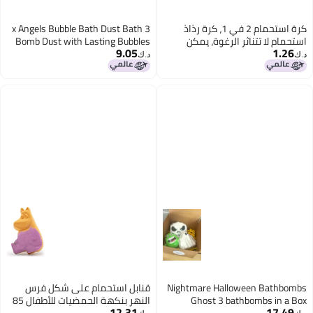
كرة استحمام 2 في 1، كرة رذاذ
3 x Angels Bubble Bath Dust Bath
ناثر الرغوة، يمكن
Bomb Dust with Lasting Bubbles
9.05
 الصابون، كرة رذاذ
Contains Epsom Salts
د.ك‏
ة غنية وناعمة، شبكة
Nightmare Hallowee
قنابل استحمام على شكل فرس
Ghost 3 bathbo
النهر بنكهة الحمضيات للأطفال 85
12.31