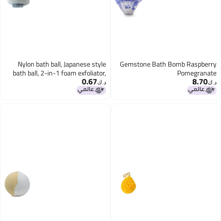
Nylon bath ball, Japanese style
Gemstone Bath Bom
bath ball, 2-in-1 foam exfoliator,
0.67
scrubber, remove dirt, and scrub
د.ك‏
back.