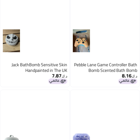
Jack BathBomb Sensitive Skin
Pebble Lane Game Con
Handpainted in The UK
Bomb Scente
7.87
د.ك‏