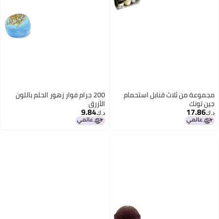
لاث قنابل استحمام
200 جرام فوار زهور الحلم باللون
الأزرق
9.84
د.ك‏