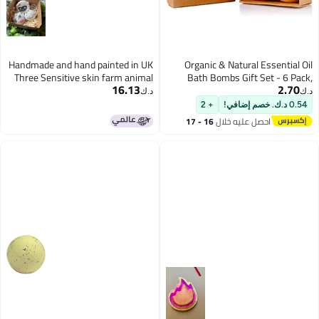
Handmade and hand painted in UK
Organic & Natural 
Three Sensitive skin farm animal
Bath Bombs Gift 
16.13
bath bombs in giftbox
Large, Moistur
د.ك‏
+ 2
ل عليه خلال
16 - 17
سطس