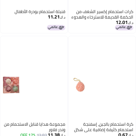
م إكسير الشغف من
قنبلة استحمام بودرة الأطفال
11.21
مة للاسترخاء والهدوء
د.ك‏
علاج العطري مصنوعة
المتحدة
بالجبن، إسفنجة
مجموعة هدايا قنابل الاستحمام من
فة إضافية على شكل
وندر فلاور
11.38
ة استحمام للأطفال، لا
13.83
17% OFF
د.ك‏