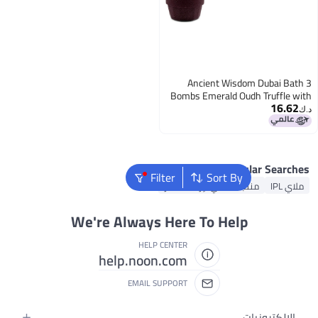
3 Ancient Wisdom
Bombs Emerald Oudh 
Chocolate and Saffro
Popula
Filter
Sort By
منتجات ملاي لإزالة الشعر
We're Always Here To Help
HELP CENTER
help.noon.com
EMAIL SUPPORT
يات