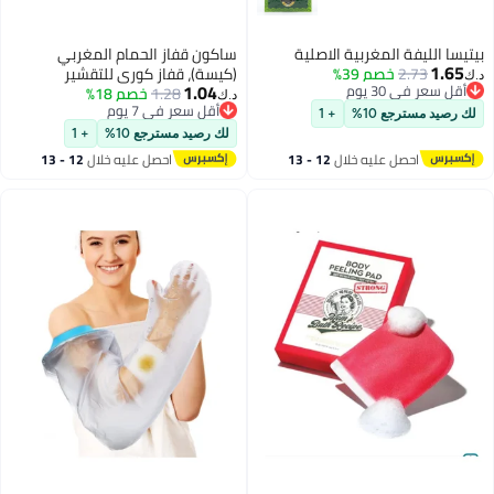
ربية الاصلية
ساكون قفاز الحمام المغربي
3%
(كيسة)، قفاز كوري للتقشير
1.04
1.28
خصم 18%
العميق، أداة تقشير وتنظيف الجسم،
د.ك‏
أقل سعر في 7 يوم
مزيل للجلد الميت، ليفة استحمام
+ 1
أقل سعر في 7 يوم
لبشرة ناعمة.
لك رصيد مسترجع 10%
+ 1
ه خلال
12 - 13
احصل عليه خلال
12 - 13
اغسطس