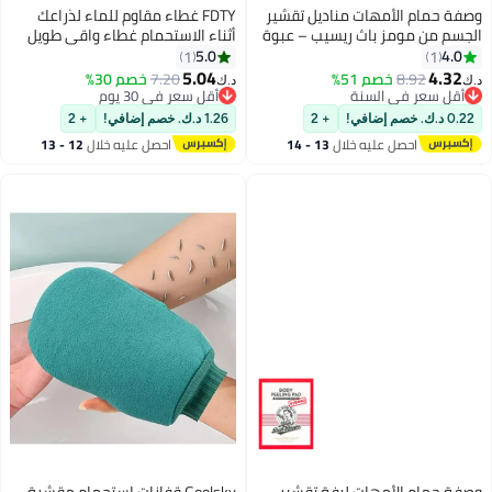
ت مناديل تقشير
FDTY غطاء مقاوم للماء لذراعك
ث ريسيب – عبوة
أثناء الاستحمام غطاء واقي طويل
تحمام قوية
للبالغين مريح وناعم ومانع لتسرب
5.0
1
ع الطحالب
الماء للحفاظ على جفاف الجروح
5.04
5%
7.20
خصم 30%
د.ك‏
 تقشير مكثفة
ضمادة للاستحمام لليد المكسورة أو
نة
أقل سعر في 30 يوم
نة
خشنة والمتقشرة
أقل سعر في 30 يوم
المعصم أو الإصبع أو الكوع لا تترك
+ 2
1.26 د.ك. خصم إضافي!
+ 2
علامات على الجلد وقابلة لإعادة
ه خلال
13 - 14
احصل عليه خلال
12 - 13
الاستخدام
اغسطس