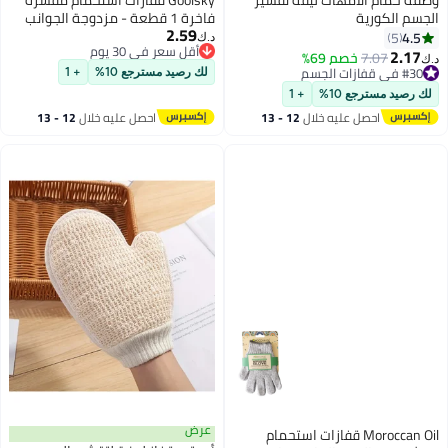
ت ليفة تقشير
Goolsky قفازات استحمام مقشرة
فاخرة 1 قطعة - مزدوجة الجوانب
2.59
لتنظيف عميق وتدليك - ليفة جسم
د.ك‏
أقل سعر في 30 يوم
فائقة النعومة لتجديد البشرة يومياً
6%
أقل سعر في 30 يوم
- ملحقات استحمام مثالية
لك رصيد مسترجع 10%
+ 1
+ 1
ه خلال
12 - 13
احصل عليه خلال
12 - 13
اغسطس
عرض
Moro قفازات استحمام