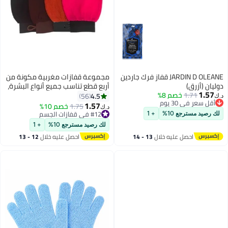
JARDIN D OLEANE قفاز فرك جاردين
مجموعة قفازات مغربية مكونة من
أربع قطع تناسب جميع أنواع البشرة،
%
لتقشير الجسم والبشرة وإزالة الجلد
4.5
56
الميت وتحسين الدورة الدموية ،
1.57
1.75
خصم 10%
#12 في قفازات الجسم
د.ك‏
ويمكن استخدامها في الحمام
أقل سعر في 30 يوم
+ 1
والمنتجعات الصحية متعدد الألوان
تم بيع +10 مؤخرًا
لك رصيد مسترجع 10%
+ 1
24.3 x 17.2 x 1.9سم
#12 في قفازات الجسم
ه خلال
13 - 14
احصل عليه خلال
12 - 13
اغسطس