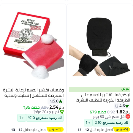
اغسطس
وضعيات تقشير الجسم لرعاية البشرة
للجسم على
المعرضة للمشاكل | تنظيف وتغذية
تنظيف البشرة،
البشرة بوصفة الأم | 25 مل | لوف
5.0
4
#4 في قفازات الجسم
لوفا، قفاز تقشير
كوري | اللون الأحمر
2.54
3.96
خصم 35%
تم بيع +20 مؤخرًا
د.ك‏
ت - مقشر للجسم
7%
#4 في قفازات الجسم
ية، قفاز عميق
لك رصيد مسترجع 10%
+ 1
لدم، يمنح توهجًا
+ 1
علاج التقرن
ه خلال
12 - 13
احصل عليه خلال
12 - 13