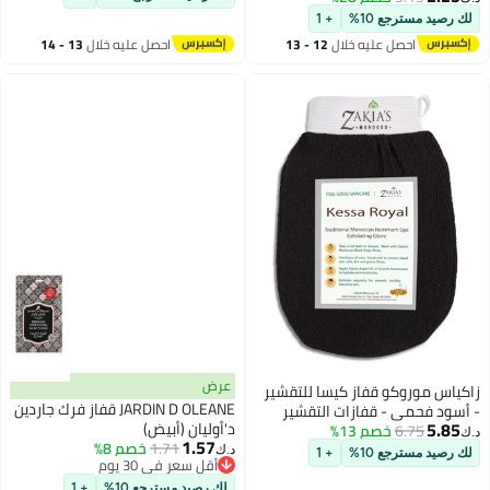
+ 1
ه خلال
12 - 13
احصل عليه خلال
13 - 14
اغسطس
عرض
ز كيسا للتقشير
JARDIN D OLEANE قفاز فرك جاردين
ازات التقشير
د'أوليان (أبيض)
1%
 تزيل الجلد
1.57
1.71
خصم 8%
 فيه والأوساخ
د.ك‏
+ 1
أقل سعر في 30 يوم
لشعري. رائع لإزالة
أقل سعر في 30 يوم
لك رصيد مسترجع 10%
+ 1