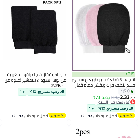
جاجرافو قفازات جاغرافو المغربية
عة حرير طبيعيّ سحريّ
من لوفا السوداء للتقشير (عبوة من
2.26
قشر حمام قفاز
2) – فرك الجسم العميق على
د.ك‏
الطريقة المغربية
لك رصيد مسترجع 10%
+ 1
7%
نة
+ 1
ه خلال
12 - 13
احصل عليه خلال
12 - 13
اغسطس