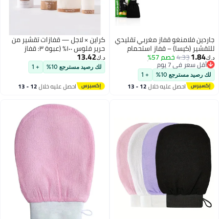
از مغربي تقليدي
كراين × لاجل — قفازات تقشير من
قفاز استحمام
حرير فلوس ١٠٠٪ (عبوة ٣: قفاز
13.42
5%
لتقشير الجسم
للجسم + قفاز لليد للتحكّم + قفاز
د.ك‏
الميت | قفاز قابل
للوجه) | تقشير عميق ولطيف لبشرة
لك رصيد مسترجع 10%
+ 1
لبشرة ناعمة
أنعم وأكثر تجانسًا | يخفّف مظهر
+ 1
سيقان الفراولة وKP والشعر النامي
ه خلال
12 - 13
احصل عليه خلال
12 - 13
تحت الجلد | بلاستيك-فري وقابلة
اغسطس
لإعادة الاستخدام