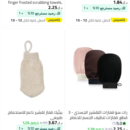
finger frosted scrubbing towels,
2.25
bath towels, bath brushes, adult
د.ك‏
+ 1
thick scrubbing tools, five finger
لك رصيد مسترجع 10%
+ 1
bathing gloves
ه خلال
12 - 13
احصل عليه خلال
12 - 13
اغسطس
رات سو قفازات التقشير الجسدي - 3
بيتِّيك قفاز تقشير ناعم للاستحمام،
ف الجسم للحمام،
طبيعي
3.67
بة للنساء
4.99
خصم 26%
د.ك‏
ردي الفاتح
2%
لك رصيد مسترجع 10%
+ 1