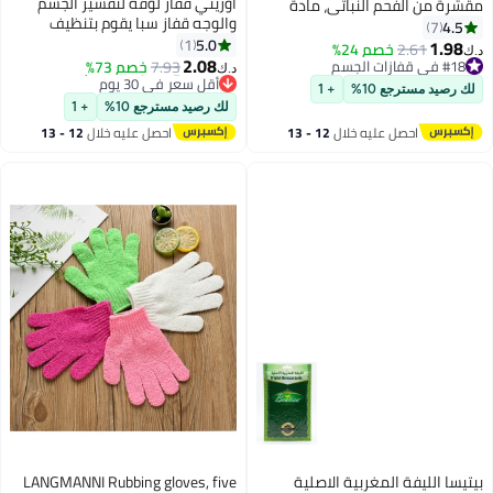
أوريتي قفاز لوفة لتقشير الجسم
نباتي، مادة
والوجه قفاز سبا يقوم بتنظيف
شير، تنعش وتدلك،
وتقشير بشرتك في الاستحمام أو
5.0
قية
1
2%
#22 في قفازات الجسم
الحمام علاجات الوجه فائقة الناعمة
2.08
7.93
خصم 73%
أقل سعر في 30 يوم
د.ك‏
للبشرة
#22 في قفازات الجسم
+ 1
لك رصيد مسترجع 10%
+ 1
ه خلال
12 - 13
احصل عليه خلال
12 - 13
اغسطس
ربية الاصلية
LANGMANNI Rubbing gloves, five