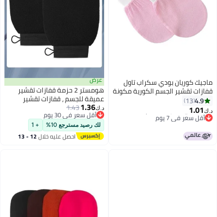
عرض
ي سكراب تاول
هومستر 2 حزمة قفازات تقشير
سم الكورية مكونة
عميقة للجسم ، قفازات تقشير
1.36
1.43
عميقة الجسم المكرر إزالة الجلد
د.ك‏
أقل سعر في 30 يوم
الميت ، قفاز دش مع فرقة مرنة
أقل سعر في 30 يوم
وحلقة معلقة (أسود)
لك رصيد مسترجع 10%
+ 1
احصل عليه خلال
12 - 13
اغسطس