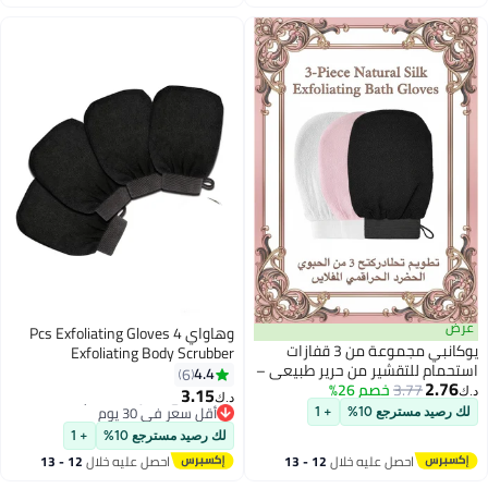
اغسطس
وهاواي 4 Pcs Exfoliating Gloves
يوكانبي مجموعة من 3 قفازات
Exfoliating Body Scrubber
من حرير طبيعي –
Exfoliating Mitts for Body
4.4
6
#32 في قفازات الجسم
2%
يق للجسم
Exfoliating Gloves Dead Skin
3.15
أقل سعر في 30 يوم
د.ك‏
 ناعمة ومشرقة
Exfoliator Scrubber for Women
#32 في قفازات الجسم
+ 1
خدام
Bath Shower Spa (Black)
لك رصيد مسترجع 10%
+ 1
ه خلال
12 - 13
احصل عليه خلال
12 - 13
اغسطس