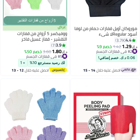
عرض
ات حمام من لوفا
ووفيكسر 5 أزواج من قفازات
التقشير - قفاز غسيل فاخر
للاستحمام أو الدش - إكسسوارات
3.9
7
%
تقشير فاخرة للسبا للرجال والنساء
1.80
3.60
خصم 50%
#5 في قفازات الجسم
د.ك‏
أقل سعر في 30 يوم
تم بيع +40 مؤخرًا
لك رصيد مسترجع 10%
+ 1
#5 في قفازات الجسم
 خلال
14 - 15
احصل عليه خلال
12 - 13
اغسطس