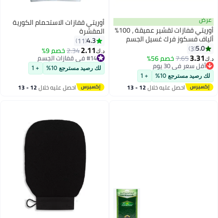
أوريتي قفازات الاستحمام الكورية
أوريتي قفازات تقشير عميقة ، 100٪
المقشرة
 غسيل الجسم
4.3
11
 قفازات لتنظيف
2.11
2.34
خصم 9%
د.ك‏
5%
#14 في قفازات الجسم
#14 في قفازات الجسم
لك رصيد مسترجع 10%
+ 1
+ 1
ه خلال
12 - 13
احصل عليه خلال
12 - 13
اغسطس