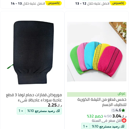
ه خلال
12 - 13
احصل عليه خلال
13 - 14
اغسطس
موروكان قفازات حمام لوفا 3 قطع
ة الكورية
عادية سوداء عاديةلا شيء
2.25
د.ك‏
لك رصيد مسترجع 10%
+ 1
3%
نة
نة
+ 1