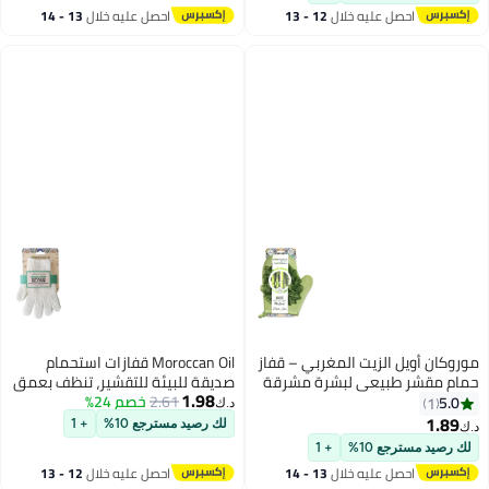
ه خلال
12 - 13
احصل عليه خلال
13 - 14
اغسطس
ت المغربي – قفاز
Moroccan Oil قفازات استحمام
 لبشرة مشرقة
صديقة للبيئة للتقشير، تنظف بعمق
1.98
ديق للبيئة
2.61
خصم 24%
بلطف، تعزز التقشير، تنعش وتدلك
د.ك‏
كل لطيف وفعال
لك رصيد مسترجع 10%
+ 1
+ 1
ه خلال
13 - 14
احصل عليه خلال
12 - 13