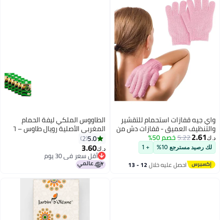
تحمام للتقشير
الطاووس الملكي ليفة الحمام
- قفازات دش من
المغربي الأصلية رويال طاوس – ٦
5%
 الجلد الميت -
قطع | عبوة أدوات تقشير الجسم
5.0
2
الة مع حلقة
بجودة سبا
3.60
+ 1
د.ك‏
أقل سعر في 30 يوم
أقل سعر في 30 يوم
ه خلال
12 - 13