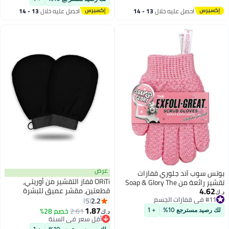
ة واحدة)
ه خلال
13 - 14
احصل عليه خلال
13 - 14
اغسطس
عرض
ري قفازات
ORiTi قفاز التقشير من أوريتي،
ر رائعة من Soap & Glory The
قطعتين، مقشر عميق للبشرة
)
الناعمة، أداة فرك الجسم
2.2
5
1.87
2.61
خصم 28%
+ 1
د.ك‏
أقل سعر في السنة
أقل سعر في السنة