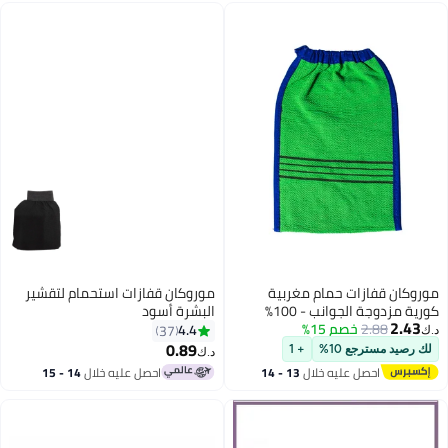
مام مغربية
موروكان قفازات استحمام لتقشير
كورية مزدوجة الجوانب - 100%
البشرة أسود
1%
ميق مع سوار
4.4
37
0.89
+ 1
د.ك‏
ه خلال
13 - 14
احصل عليه خلال
14 - 15
اغسطس