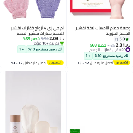
ت ليفة تقشير
أم جي زي 4 أزواج قفازات تقشير
للجسم قفازات تقشير الجسم
#9 في قفازات الجسم
2.03
5.94
خصم 65%
الممتازة للاستحمام والسبا والتدليك
تم بيع +10 مؤخرًا
د.ك‏
وتقشير الجسم، ليفة كورية لتقشير
#9 في قفازات الجسم
6%
وتنظيف البشرة الميتة إكسسوارات
لك رصيد مسترجع 10%
+ 1
تقشير للرجال والنساء
+ 1
ه خلال
12 - 13
احصل عليه خلال
12 - 13
اغسطس