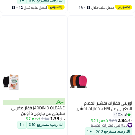
لك رصيد مسترجع 10%
+ 1
ه خلال
13 - 14
احصل عليه خلال
12 - 13
اغسطس
عرض
ير الحمام
JARDIN D OLEANE قفاز مغربي
غربي من HAI+، قفازات تقشير
تقليدي من جاردين د أولين
الميت، قفاز تقشير
1.33
1.44
خصم 7%
ع أنواع البشرة
2%
د.ك‏
موية، للاستحمام،
لك رصيد مسترجع 10%
+ 1
ل خلايا الجلد
+ 1