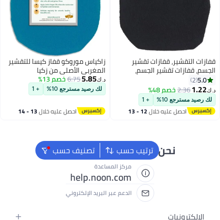
فازات تقشير
زاكياس موروكو قفاز كيسا للتقشير
ير الجسم،
المغربي الأصلي من زكيا
5.85
د الميت، مقشر
6.75
خصم 13%
د.ك‏
ء، حمام دش سبا
4%
لك رصيد مسترجع 10%
+ 1
+ 1
ه خلال
12 - 13
احصل عليه خلال
13 - 14
اغسطس
 دائماً جاهزون لمساعدتك
ترتيب حسب
تصنيف حسب
مركز المساعدة
help.noon.com
الدعم عبر البريد الإلكتروني