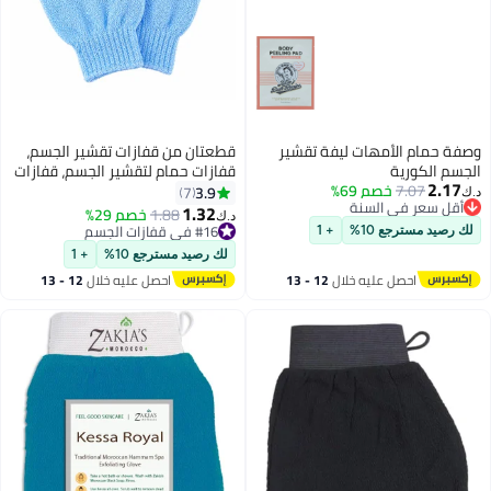
ت ليفة تقشير
قطعتان من قفازات تقشير الجسم،
قفازات حمام لتقشير الجسم، قفازات
6%
تقشير مزدوجة الجوانب لتنظيف
3.9
7
نة
الجسم، منظف استحمام للبشرة
1.32
1.88
خصم 29%
#16 في قفازات الجسم
د.ك‏
نة
(أزرق)
أقل سعر في 30 يوم
+ 1
تم بيع +10 مؤخرًا
لك رصيد مسترجع 10%
+ 1
#16 في قفازات الجسم
ه خلال
12 - 13
احصل عليه خلال
12 - 13
اغسطس