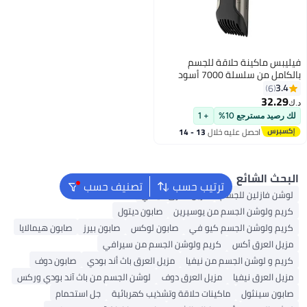
حلاقة للجسم
 أسود
%
+ 1
ليه خلال
13 - 14
س
ترتيب حسب
تصنيف حسب
لجسم
مزيل العرق فيشي
لجسم من يوسيرين
صابون ديتول
لجسم كيو في
صابون لوكس
صابون بيرز
صابون هيمالايا
س
كريم ولوشن الجسم من سيرافي
لجسم من نيفيا
مزيل العرق باث أند بودي
صابون دوف
يا
مزيل العرق دوف
لوشن الجسم من باث آند بودي وركس
ماكينات حلاقة وتشذيب كهربائية
جل استحمام