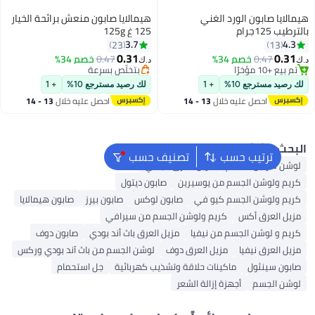
ايا صابون الورد الغني
هيمالايا صابون منعش برائحة الخيار
125جرام
125 غ 125g
3.7
4
23
13
0.31
0.
0.47
خصم 34%
0.47
خصم 34%
د.ك‏
ع +10 مؤخرًا
بتخلّص بسرعة
ع +10 مؤخرًا
بتخلّص بسرعة
صيد مسترجع 10%
+ 1
لك رصيد مسترجع 10%
+ 1
احصل عليه خلال
13 - 14
احصل عليه خلال
13 - 14
اغسطس
اغسطس
ث الشائع
ترتيب حسب
تصنيف حسب
ن فازلين للجسم
مزيل العرق فيشي
م ولوشن الجسم من يوسيرين
صابون ديتول
م ولوشن الجسم كيو في
صابون لوكس
صابون بيرز
صابون هيمالايا
ل العرق أكس
كريم ولوشن الجسم من سيرافي
م و لوشن الجسم من نيفيا
مزيل العرق باث أند بودي
صابون دوف
ل العرق نيفيا
مزيل العرق دوف
لوشن الجسم من باث آند بودي وركس
ون سينثول
ماكينات حلاقة وتشذيب كهربائية
جل استحمام
ن الجسم
أجهزة إزالة الشعر