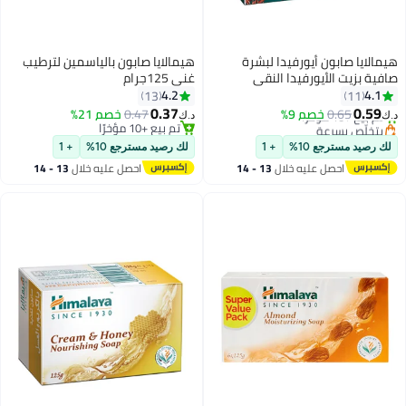
ايا صابون أيورفيدا لبشرة
هيمالايا صابون بالياسمين لترطيب
 بزيت الأيورفيدا النقي
غني 125جرام
4.2
4
13
11
0.37
0.
0.65
خصم 9%
0.47
خصم 21%
د.ك‏
خلّص بسرعة
تم بيع +10 مؤخرًا
ع +10 مؤخرًا
تم بيع +10 مؤخرًا
صيد مسترجع 10%
+ 1
لك رصيد مسترجع 10%
+ 1
خلّص بسرعة
احصل عليه خلال
13 - 14
احصل عليه خلال
13 - 14
اغسطس
اغسطس