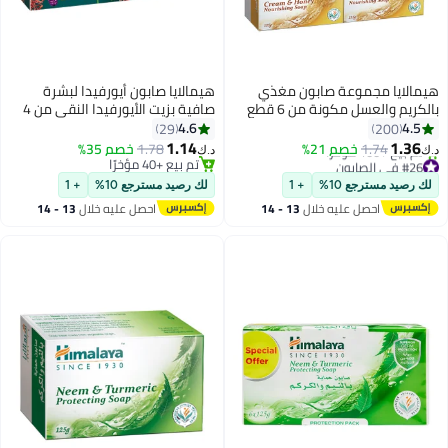
لايا مجموعة صابون مغذي
هيمالايا صابون أيورفيدا لبشرة
بالكريم والعسل مكونة من 6 قطع
صافية بزيت الأيورفيدا النقي من 4
قطع 125جرام
4.6
4
29
200
1.14
1.
1.74
خصم 21%
1.78
خصم 35%
د.ك‏
لصابون
تم بيع +40 مؤخرًا
ع +100 مؤخرًا
تم بيع +40 مؤخرًا
صيد مسترجع 10%
+ 1
لك رصيد مسترجع 10%
+ 1
لصابون
احصل عليه خلال
13 - 14
احصل عليه خلال
13 - 14
اغسطس
اغسطس