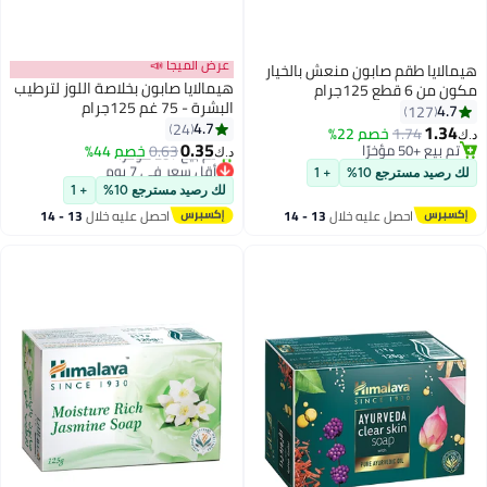
عرض الميجا 📣
ايا طقم صابون منعش بالخيار
هيمالايا صابون بخلاصة اللوز لترطيب
قطع 125جرام
البشرة - 75 غم 125جرام
4
127
4.7
24
1.
1.74
خصم 22%
0.35
ع +50 مؤخرًا
0.63
خصم 44%
د.ك‏
ع +50 مؤخرًا
أقل سعر في 7 يوم
صيد مسترجع 10%
+ 1
تم بيع +20 مؤخرًا
لك رصيد مسترجع 10%
+ 1
أقل سعر في 7 يوم
احصل عليه خلال
13 - 14
احصل عليه خلال
13 - 14
اغسطس
اغسطس