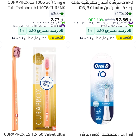
Oral-B فرشاة أسنان كهربائية قابلة
CURAPROX CS 1006 Soft Single
لإعادة الشحن من سلسلة iO3، 3
Tuft Toothbrush I 1006 CUREN®
أوضاع ذكية. تقنية آيو، الذكاء
Bristles for Precise & Gentle
5.0
4.8
4
20
الاصطناعي، التحكم الأمثل في
Plaque Removal | Promotes
2.73
37.56
#6 في فراشي الأسنان الكهربائية
46.98
20% OFF
د.ك‏
د.ك‏
الضغط
Healthier Gums and Teeth, Perfect
تم بيع +30 مؤخرًا
#17 في فرش الأسنان اليدوية
#6 في فراشي الأسنان الكهربائية
أقل سعر في 7 يوم
for Detail Brushing, Single Pack
لك رصيد مسترجع 10%
+ 1
لك رصيد مسترجع 10%
+ 1
تم بيع +60 مؤخرًا
احصل عليه خلال
13 - 14
احصل عليه خلال
13 - 14
#17 في فرش الأسنان اليدوية
اغسطس
اغسطس
أورال بي مجموعة رؤوس فرش
CURAPROX CS 12460 Velvet Ultra