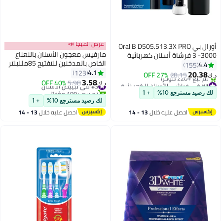
عرض الميجا 📣
أورال بي Oral B D505.513.3X PRO
مارفيس معجون الأسنان بالنعناع
3 -3000 فرشاة أسنان كهربائية
الخاص بالمدخنين للتفتيح 85ملليلتر
أورال بي أسود + حافظة سفر
4.4
155
4.1
123
20.38
27% OFF
28.15
د.ك‏
3.58
#1 في فراشي الأسنان الكهربائية
#3 في تبييض الأسنان
5.98
40% OFF
د.ك‏
أقل سعر في 7 يوم
تم بيع +180 مؤخرًا
لك رصيد مسترجع 10%
+ 1
تم بيع +220 مؤخرًا
#3 في تبييض الأسنان
لك رصيد مسترجع 10%
+ 1
#1 في فراشي الأسنان الكهربائية
احصل عليه خلال
13 - 14
احصل عليه خلال
13 - 14
اغسطس
اغسطس