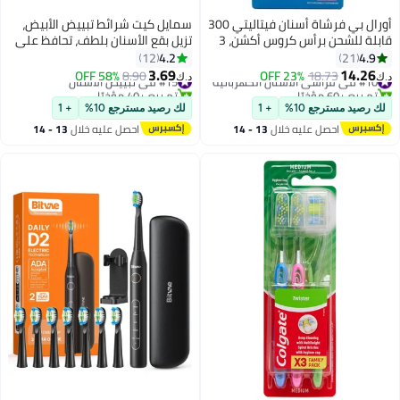
أورال بي فرشاة أسنان فيتاليتي 300
سمايل كيت شرائط تبييض الأبيض،
قابلة للشحن برأس كروس أكشن، 3
تزيل بقع الأسنان بلطف، تحافظ على
أوضاع تنظيف ومؤقت مدمج
طلاء الأسنان، تستخدم تقنية التبييض
4.2
4.9
12
21
لدقيقتين
المتقدمة 9D لخلق ابتسامة أكثر
3.69
14.26
#10 في فراشي الأسنان الكهربائية
18.73
23% OFF
#15 في تبييض الأسنان
8.90
58% OFF
د.ك‏
د.ك‏
إشراقًا، آمنة لطلاء الأسنان
تم بيع +60 مؤخرًا
تم بيع +40 مؤخرًا
#10 في فراشي الأسنان الكهربائية
#15 في تبييض الأسنان
الحساسة، 28 شريطًا.
لك رصيد مسترجع 10%
+ 1
لك رصيد مسترجع 10%
+ 1
احصل عليه خلال
13 - 14
احصل عليه خلال
13 - 14
اغسطس
اغسطس