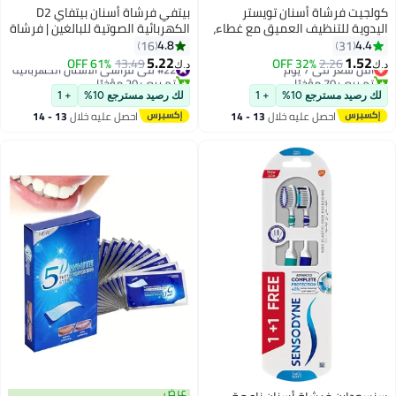
كولجيت فرشاة أسنان تويستر
بيتفي فرشاة أسنان بيتفاي D2
اليدوية للتنظيف العميق مع غطاء،
الكهربائية الصوتية للبالغين | فرشاة
3 قطع
أسنان كهربائية أوتوماتيكية | 5
4.8
4.4
16
31
أوضاع تنظيف | 8 رؤوس فرشاة
5.22
1.52
2.26
أقل سعر في 7 يوم
32% OFF
#22 في فراشي الأسنان الكهربائية
13.49
61% OFF
د.ك‏
د.ك‏
أسنان | فرشاة أسنان للسفر مع
تم بيع +70 مؤخرًا
تم بيع +20 مؤخرًا
أقل سعر في 7 يوم
#22 في فراشي الأسنان الكهربائية
حافظة | فرشاة كهربائية للتنظيف
لك رصيد مسترجع 10%
+ 1
لك رصيد مسترجع 10%
+ 1
العميق
احصل عليه خلال
13 - 14
احصل عليه خلال
13 - 14
اغسطس
اغسطس
عرض