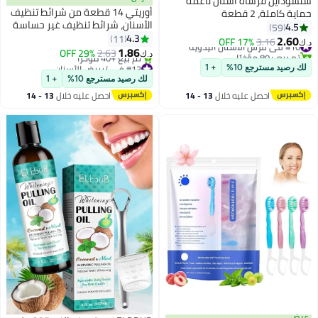
سنسوداين فرشاة أسنان ناعمة
أوريتي 14 قطعة من شرائط تنظيف
حماية كاملة، 2 قطعة
الأسنان، شرائط تنظيف غير حساسة
4.5
59
لتنظيف الأسنان، وتنظيف البقع في
4.3
11
2.60
#10 في فرش الأسنان اليدوية
3.16
17% OFF
د.ك‏
المنزل والسفر
1.86
تم بيع +80 مؤخرًا
2.63
29% OFF
د.ك‏
#10 في فرش الأسنان اليدوية
#13 في تبييض الأسنان
لك رصيد مسترجع 10%
+ 1
أقل سعر في 30 يوم
لك رصيد مسترجع 10%
+ 1
تم بيع +40 مؤخرًا
احصل عليه خلال
13 - 14
احصل عليه خلال
13 - 14
#13 في تبييض الأسنان
اغسطس
اغسطس
عرض