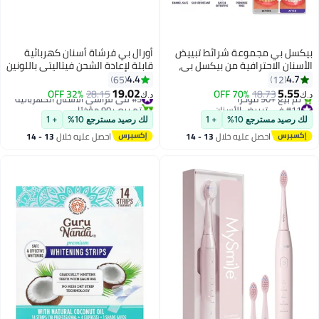
بيكسل بي مجموعة شرائط تبييض
أورال بي فرشاة أسنان كهربائية
الأسنان الاحترافية من بيكسل بي،
قابلة لإعادة الشحن فيتاليتي باللونين
تبييض سريع، آمن على المينا، خالٍ
الأسود والأبيض، عرض + مجاناً،
4.4
4.7
65
12
من البيروكسيد، 42 شريط (21 علاجًا)
مؤقت دقيقتين، رأس فرشاة
19.02
5.55
18.73
70% OFF
#5 في فراشي الأسنان الكهربائية
28.15
32% OFF
د.ك‏
د.ك‏
متقاطع، مع قابس ثلاثي الإمارات
#11 في تبييض الأسنان
تم بيع +90 مؤخرًا
أقل سعر في 7 يوم
#5 في فراشي الأسنان الكهربائية
لك رصيد مسترجع 10%
+ 1
لك رصيد مسترجع 10%
+ 1
تم بيع +90 مؤخرًا
احصل عليه خلال
13 - 14
احصل عليه خلال
13 - 14
#11 في تبييض الأسنان
اغسطس
اغسطس