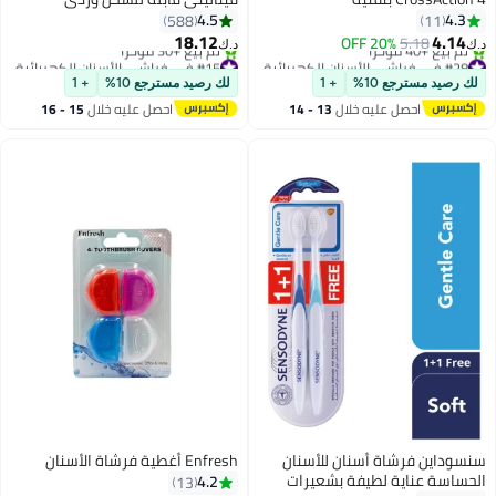
CleanMaximiser - إصدار أسود
4.5
4.3
588
11
18.12
4.14
20% OFF
5.18
د.ك‏
د.ك‏
#28 في فراشي الأسنان الكهربائية
#15 في فراشي الأسنان الكهربائية
أقل سعر في 30 يوم
باقي 1 وحدات في المخزون
لك رصيد مسترجع 10%
+ 1
لك رصيد مسترجع 10%
+ 1
تم بيع +40 مؤخرًا
تم بيع +30 مؤخرًا
احصل عليه خلال
13 - 14
احصل عليه خلال
15 - 16
#28 في فراشي الأسنان الكهربائية
#15 في فراشي الأسنان الكهربائية
اغسطس
اغسطس
سنسوداين فرشاة أسنان للأسنان
Enfresh أغطية فرشاة الأسنان
الحساسة عناية لطيفة بشعيرات
4.2
13