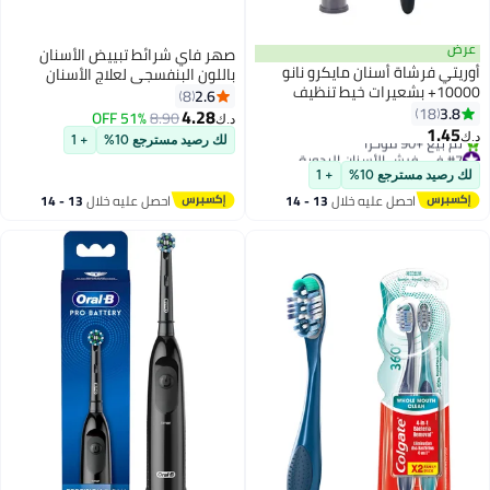
عرض
صهر فاي شرائط تبييض الأسنان
أوريتي فرشاة أسنان مايكرو نانو
باللون البنفسجي لعلاج الأسنان
10000+ بشعيرات خيط تنظيف
الحساسة، مبيض لون آمن للميناء،
2.6
8
الأسنان، أبيض/أسود
3.8
18
يزيل البقع العنيدة بفعالية، سريع
4.28
51% OFF
8.90
د.ك‏
1.45
المفعول وملمس غير انزلاقي، 14
د.ك‏
لك رصيد مسترجع 10%
+ 1
#7 في فرش الأسنان اليدوية
شريطًا.
أقل سعر في السنة
لك رصيد مسترجع 10%
+ 1
تم بيع +90 مؤخرًا
احصل عليه خلال
13 - 14
احصل عليه خلال
13 - 14
#7 في فرش الأسنان اليدوية
اغسطس
اغسطس