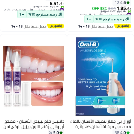
3 قطع متعدد الألوان
4.6
12
فرشاة بديل
6.51
د.ك‏
1.85
3.01
38% OFF
#16 في فراشي الأسنان الكهربائية
د.ك‏
#20 في فرش الأسنان اليدوية
أقل سعر في 7 يوم
لك رصيد مسترجع 10%
+ 1
أقل سعر في السنة
تم بيع +50 مؤخرًا
لك رصيد مسترجع 10%
+ 1
تم بيع +30 مؤخرًا
#16 في فراشي الأسنان الكهربائية
احصل عليه خلال
13 - 14
احصل عليه خلال
13 - 14
#20 في فرش الأسنان اليدوية
اغسطس
اغسطس
أورال بي جهاز تنظيف الأسنان بالماء
دانليس قلم تبييض الأسنان - مصحح
4 محمول فرشاة أسنان كهربائية
أرجواني، يُفتح اللون ويزيل البقع، آمن
على معجون الأسنان، يحسّن مظهر
5.0
4.0
4
58