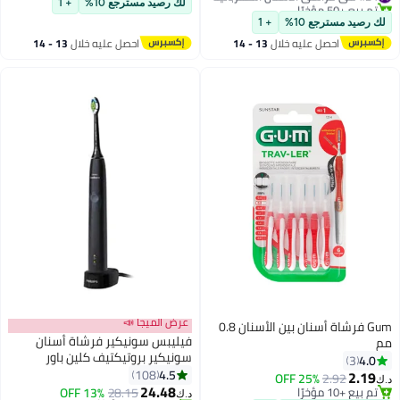
تم بيع +50 مؤخرًا
لك رصيد مسترجع 10%
+ 1
#24 في فراشي الأسنان الكهربائية
لك رصيد مسترجع 10%
+ 1
احصل عليه خلال
13 - 14
احصل عليه خلال
13 - 14
اغسطس
اغسطس
عرض الميجا 📣
Gum فرشاة أسنان بين الأسنان 0.8
فيليبس سونيكير فرشاة أسنان
مم
سونيكير بروتيكتيف كلين باور
4.0
3
4.5
108
2.19
25% OFF
2.92
د.ك‏
24.48
تم بيع +10 مؤخرًا
28.15
13% OFF
د.ك‏