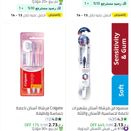
تم بيع +10 مؤخرًا
#25 في فراشي الأسنان الكهربائية
لك رصيد مسترجع 10%
+ 1
أقل سعر في 7 يوم
لك رصيد مسترجع 10%
+ 1
تم بيع +20 مؤخرًا
احصل عليه خلال
13 - 14
احصل عليه خلال
13 - 14
#25 في فراشي الأسنان الكهربائية
اغسطس
اغسطس
سنسوداين فرشاة أسنان بشعيرات
Colgate فرشاة أسنان ناعمة
ناعمة لحساسية الأسنان واللثة
حساسة ولطيفة
متعددة الألوان متعدد الألوان
4.8
4.3
12
435
2.73
2.13
#18 في فرش الأسنان اليدوية
3.86
44% OFF
3.30
17% OFF
د.ك‏
د.ك‏
تم بيع +40 مؤخرًا
#16 في فرش الأسنان اليدوية