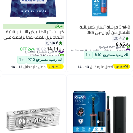
Best Seller
عرض
Oral-B فرشاة أسنان كهربائية
كرست شرائط تبييض الأسنان ثلاثية
للأطفال من أورال-بي DB5
الأبعاد تزيل بلطف بقعاً تراكمت على
سبايدرمان 3+ سنوات مع رأس
4.7
20
مدى عشر سنوات.
4.6
فرشاة بديل
54
6.45
د.ك‏
14.11
#14 في فراشي الأسنان الكهربائية
#1 في تبييض الأسنان
18.62
24% OFF
د.ك‏
أقل سعر في 7 يوم
تم بيع +310 مؤخرًا
لك رصيد مسترجع 10%
+ 1
تم بيع +90 مؤخرًا
#1 في تبييض الأسنان
لك رصيد مسترجع 10%
+ 1
#14 في فراشي الأسنان الكهربائية
احصل عليه خلال
13 - 14
احصل عليه خلال
13 - 14
اغسطس
اغسطس