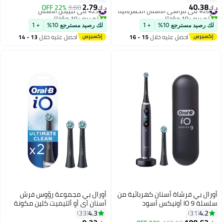
الأسنان، استمتع بأجمل ابتسامة
2.79
40.38
#26 في فراشي الأسنان الكهربائية
#23 في تبييض الأسنان
3.60
22% OFF
د.ك‏
د.ك‏
تم بيع +10 مؤخرًا
تم بيع +10 مؤخرًا
#26 في فراشي الأسنان الكهربائية
#23 في تبييض الأسنان
لك رصيد مسترجع 10%
+ 1
لك رصيد مسترجع 10%
+ 1
احصل عليه خلال
15 - 16
احصل عليه خلال
13 - 14
اغسطس
اغسطس
أورال بي فرشاة أسنان كهربائية من
أورال بي مجموعة رؤوس فرش
سلسلة IO 9 أونيكس أسود
أسنان آي أو ألتيميت كلين مكونة
من قطعتين أسود
4.3
4.2
33
31