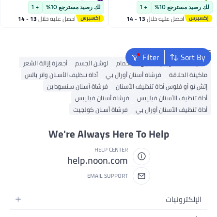
#18 في فرش الأسنان اليدوية
أقل سعر في 7 يوم
لك رصيد مسترجع 10%
+ 1
لك رصيد مسترجع 10%
+ 1
تم بيع +90 مؤخرًا
احصل عليه خلال
13 - 14
احصل عليه خلال
13 - 14
#16 في فرش الأسنان اليدوية
اغسطس
اغسطس
Popular Searches
Filter
Sort By
ماكينة حلاقة رجالية
جل استحمام
لوشن الجسم
أجهزة إزالة الشعر
ماكينة الحلاقة
فرشاة أسنان أورال بي
أداة تنظيف الأسنان واتر بالس
إتش تو أو فلوس أداة تنظيف الأسنان
فرشاة أسنان سنسوداين
أداة تنظيف الأسنان فيليبس
فرشاة أسنان فيليبس
أداة تنظيف الأسنان أورال بي
فرشاة أسنان كولجيت
We're Always Here To Help
HELP CENTER
help.noon.com
EMAIL SUPPORT
الإلكترونيات
الجوالات