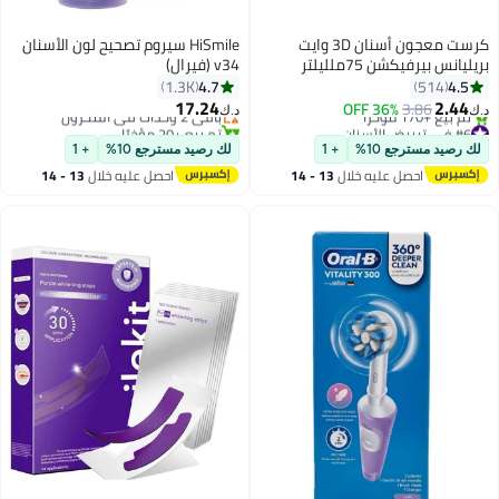
كرست معجون أسنان 3D وايت
HiSmile سيروم تصحيح لون الأسنان
بريليانس بيرفيكشن 75ملليلتر
v34 (فيرال)
4.7
4.5
1.3K
514
17.24
2.44
3.86
36% OFF
باقي 2 وحدات في المخزون
د.ك‏
د.ك‏
#6 في تبييض الأسنان
تم بيع +20 مؤخرًا
بتخلّص بسرعة
باقي 2 وحدات في المخزون
لك رصيد مسترجع 10%
+ 1
لك رصيد مسترجع 10%
+ 1
تم بيع +170 مؤخرًا
احصل عليه خلال
13 - 14
احصل عليه خلال
13 - 14
#6 في تبييض الأسنان
اغسطس
اغسطس