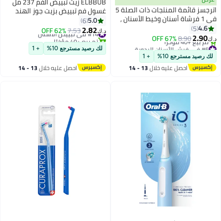
ELBBUB زيت تبييض الفم 237 مل
اترجسز قائمة المنتجات ذات الصلة 5
غسول فم تبييض بزيت جوز الهند
في 1 فرشاة أسنان وخيط الأسنان ,
وزيت النعناع لتبييض الأسنان مع
5.0
6
26pcs فرشاة أسنان صغيرة مع
4.6
5
مكشطة اللسان والزيوت الأساسية
2.82
#14 في تبييض الأسنان
7.53
62% OFF
د.ك‏
معجون الأسنان , كل في واحد
2.90
الطبيعية
8.90
67% OFF
تم بيع +40 مؤخرًا
د.ك‏
العناية بالفم على الطريق , 5 في 1
#5 في فرش الأسنان اليدوية
#14 في تبييض الأسنان
لك رصيد مسترجع 10%
+ 1
أقل سعر في السنة
فرشاة صغيرة , معجون الأسنان
لك رصيد مسترجع 10%
+ 1
تم بيع +40 مؤخرًا
وخيط الأسنان , مجموعة فرشاة
احصل عليه خلال
13 - 14
احصل عليه خلال
13 - 14
#5 في فرش الأسنان اليدوية
الأسنان السفر القابلة للتصرف
اغسطس
اغسطس