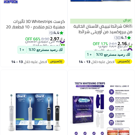
عرض
كرست 3D Whitestrips تأثيرات
ORiTi شرائط تبييض الأسنان الخالية
مهنية ختم متقدم - 10 قطعة، 20
من بيروكسيد من أوريتي شرائط
شرائط 50 غرام
4.4
9
تبييض ثلاثية الأبعاد مع نتائج فورية
4.1
30
2.97
#8 في تبييض الأسنان
8.90
66% OFF
د.ك‏
شرائط تبييض الأسنان الآمنة على
2.16
2.61
17% OFF
تم بيع +90 مؤخرًا
د.ك‏
المينا
#9 في تبييض الأسنان
#8 في تبييض الأسنان
لك رصيد مسترجع 10%
+ 1
أقل سعر في 30 يوم
لك رصيد مسترجع 10%
+ 1
تم بيع +100 مؤخرًا
احصل عليه خلال
13 - 14
احصل عليه خلال
13 - 14
#9 في تبييض الأسنان
اغسطس
اغسطس