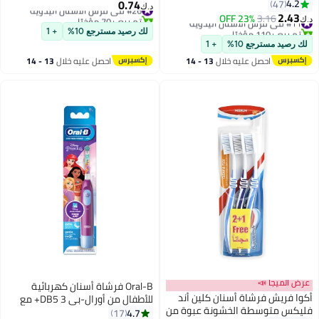
ناعمة مجموعة من قطعتين
0.74
4.2
47
#26 في فرش الأسنان اليدوية
د.ك‏
2.43
تم بيع +70 مؤخرًا
#11 في فرش الأسنان اليدوية
3.16
23% OFF
د.ك‏
#26 في فرش الأسنان اليدوية
تم بيع +110 مؤخرًا
لك رصيد مسترجع 10%
+ 1
#11 في فرش الأسنان اليدوية
لك رصيد مسترجع 10%
+ 1
احصل عليه خلال
13 - 14
احصل عليه خلال
13 - 14
اغسطس
اغسطس
عرض الميجا 📣
Oral-B فرشاة أسنان كهربائية
أكوا فريش فرشاة أسنان كلين أند
للأطفال من أورال-بي DB5 3+ مع
فليكس متوسطة الخشونة عبوة من
شخصيات ديزني الأميرات ورأس
4.7
17