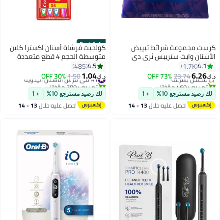
Best Seller
كرست مجموعة شرائط تبييض
كولجيت فرشاة أسنان اكسترا كلين
الأسنان وايت ستريبس ثري دي
متوسطة الحجم 4 قطع متعددة
#4 في تبييض الأسنان
مكونة من 40 قطعة
الألوان متعدد الألوان
4.5
4.1
485
1.7K
أقل سعر في 7 يوم
1.04
6.26
23.74
بتخلّص بسرعة
73% OFF
#1 في فرش الأسنان اليدوية
1.50
30% OFF
د.ك‏
د.ك‏
تم بيع +460 مؤخرًا
تم بيع +700 مؤخرًا
#4 في تبييض الأسنان
#1 في فرش الأسنان اليدوية
لك رصيد مسترجع 10%
+ 1
لك رصيد مسترجع 10%
+ 1
احصل عليه خلال
13 - 14
احصل عليه خلال
13 - 14
اغسطس
اغسطس