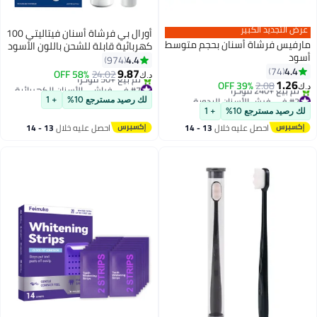
عرض التجديد الكبير
أورال بي فرشاة أسنان فيتاليتي 100
مارفيس فرشاة أسنان بحجم متوسط
كهربائية قابلة للشحن باللون الأسود
أسود
أسود
4.4
974
4.4
74
9.87
58% OFF
24.02
د.ك‏
1.26
2.08
39% OFF
#7 في فراشي الأسنان الكهربائية
د.ك‏
#2 في فرش الأسنان اليدوية
أقل سعر في 30 يوم
لك رصيد مسترجع 10%
+ 1
أقل سعر في 7 يوم
تم بيع +50 مؤخرًا
لك رصيد مسترجع 10%
+ 1
تم بيع +240 مؤخرًا
#7 في فراشي الأسنان الكهربائية
احصل عليه خلال
13 - 14
احصل عليه خلال
13 - 14
#2 في فرش الأسنان اليدوية
اغسطس
اغسطس