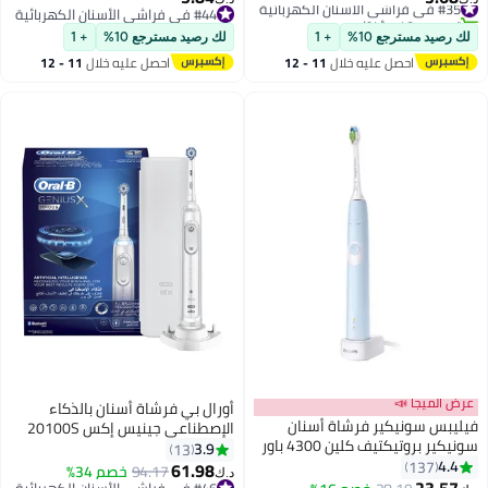
تم بيع +40 مؤخرًا
#44 في فراشي الأسنان الكهربائية
#35 في فراشي الأسنان الكهربائية
#44 في فراشي الأسنان الكهربائية
لك رصيد مسترجع 10%
+ 1
لك رصيد مسترجع 10%
+ 1
احصل عليه خلال
11 - 12
احصل عليه خلال
11 - 12
اغسطس
اغسطس
عرض الميجا 📣
أورال بي فرشاة أسنان بالذكاء
فيليبس سونيكير فرشاة أسنان
الإصطناعي جينيس إكس 20100S
سونيكير بروتيكتيف كلين 4300 باور
قابلة للشحن أبيض
3.9
13
باللون الأزرق أزرق
4.4
137
61.98
94.17
خصم 34%
د.ك‏
23.57
#46 في فراشي الأسنان الكهربائية