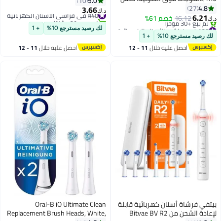
5.0
10
60 درجة للتنظيف العميق، 6 أوضاع
4.8
27
3.66
#40 في فراشي الأسنان الكهربائية
د.ك‏
احترافية، تعقيم بالأشعة فوق
6.21
16.12
خصم 61%
تم بيع +30 مؤخرًا
د.ك‏
البنفسجية، مقاومة للماء IPX7،
#37 في فراشي الأسنان الكهربائية
#40 في فراشي الأسنان الكهربائية
لك رصيد مسترجع 10%
+ 1
أقل سعر في 30 يوم
وشحن من النوع C - رمادي
لك رصيد مسترجع 10%
+ 1
تم بيع +30 مؤخرًا
احصل عليه خلال
11 - 12
احصل عليه خلال
11 - 12
#37 في فراشي الأسنان الكهربائية
اغسطس
اغسطس
بيتفي فرشاة أسنان كهربائية قابلة
Oral-B iO Ultimate Clean
لإعادة الشحن من Bitvae BV R2
Replacement Brush Heads, White,