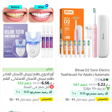
عرض
Bitvae D2 Sonic Electric
أورالحوي طقم تبييض الأسنان الفاخر،
Toothbrush for Adults | Automatic
طقم تبييض الأسنان اللاسلكي، أقلام
Toothbrush Electric | 5 Cleaning
4.8
15
6.56
14.23
خصم 53%
جل التبييض الاحترافية، شرائط طقم
Modes | 8 Toothbrush Heads |
5.22
13.51
خصم 61%
د.ك‏
د.ك‏
أقل سعر في السنة
الأسنان، مع 32 ضوء LED مزدوج
Travel Toothbrush with Case |
تم بيع +10 مؤخرًا
أقل سعر في السنة
لتسريع التبييض الطبيعي، يشمل 3
تم بيع +10 مؤخرًا
Electric Brush for Deep Cleaning
لك رصيد مسترجع 10%
+ 1
لك رصيد مسترجع 10%
+ 1
أقلام جل لتبييض الأسنان، تبييض
احصل عليه خلال
11 - 12
احصل عليه خلال
11 - 12
بدرجة طبية في المنزل
اغسطس
اغسطس