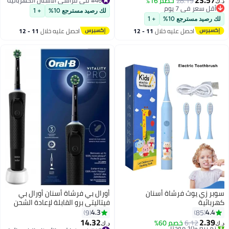
28.19
خصم 16%
د.ك‏
أقل سعر في 7 يوم
#46 في فراشي الأسنان الكهربائية
لك رصيد مسترجع 10%
+ 1
أقل سعر في 7 يوم
لك رصيد مسترجع 10%
+ 1
احصل عليه خلال
11 - 12
احصل عليه خلال
11 - 12
اغسطس
اغسطس
سوبر زي يوث فرشاة أسنان
أورال بي فرشاة أسنان أورال بي
كهربائية
فيتاليتي برو القابلة لإعادة الشحن
مع رأس فرشاة كروس أكشن، 3
4.3
4.4
9
85
أوضاع تنظيف ومؤقت مدمج لمدة
14.32
2.39
6.12
خصم 60%
د.ك‏
د.ك‏