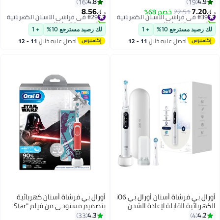
للبالغين، 5 أوضاع تنظيف، شعيرات
2 Count, iO RB CW-2
4.8
4.9
16
19
ناعمة، مقاومة للماء IPX7، فرشاة
8.56
7.20
#39 في فراشي الأسنان الكهربائية
22.51
خصم 68%
#29 في فراشي الأسنان الكهربائية
د.ك‏
د.ك‏
أسنان لتبييض الأسنان
تم بيع +10 مؤخرًا
تم بيع +20 مؤخرًا
#39 في فراشي الأسنان الكهربائية
#29 في فراشي الأسنان الكهربائية
لك رصيد مسترجع 10%
+ 1
لك رصيد مسترجع 10%
+ 1
احصل عليه خلال
11 - 12
احصل عليه خلال
11 - 12
اغسطس
اغسطس
أورال بي فرشاة أسنان أورال بي iO6
أورال بي فرشاة أسنان كهربائية
الكهربائية القابلة لإعادة الشحن
بتصميم مستوحى من فيلم "Star
الإصدار 6N، مصممة بتقنية الذكاء
Wars" مع حقيبة للسفر أحمر
4.3
4.2
33
4