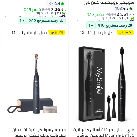
سونيكير بروتيكتيف كلين باور
من قطعتين أسود
4.3
33
4.5
108
7.26
8.55
خصم 15%
د.ك‏
24.51
28.19
خصم 13%
#17 في فراشي الأسنان الكهربائية
د.ك‏
#24 في فراشي الأسنان الكهربائية
أقل سعر في 7 يوم
لك رصيد مسترجع 10%
+ 1
أقل سعر في 7 يوم
تم بيع +30 مؤخرًا
لك رصيد مسترجع 10%
+ 1
تم بيع +20 مؤخرًا
#17 في فراشي الأسنان الكهربائية
احصل عليه خلال
11 - 12
احصل عليه خلال
11 - 12
#24 في فراشي الأسنان الكهربائية
اغسطس
اغسطس
ماي سمايل فرشاة أسنان كهربائية
فيليبس سونيكير فرشاة أسنان
MySmile DY156 للبالغين، فرشاة
كهربائية قابلة للشحن برستيج