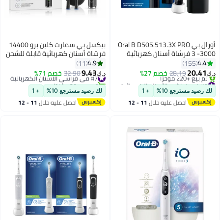
أورال بي Oral B D505.513.3X PRO
بيكسل بي سمارت كلين برو 14400
3 -3000 فرشاة أسنان كهربائية
فرشاة أسنان كهربائية قابلة للشحن
أورال بي أسود + حافظة سفر
| 5 أوضاع تنظيف و3 مستويات شدة |
4.9
4.4
11
155
مقاومة للماء IPX7 | بطارية تدوم
9.43
20.41
28.19
خصم 27%
#7 في فراشي الأسنان الكهربائية
32.90
خصم 71%
د.ك‏
د.ك‏
أكثر من 50 يوماً | إزالة البلاك
#2 في فراشي الأسنان الكهربائية
تم بيع +30 مؤخرًا
أقل سعر في 7 يوم
#7 في فراشي الأسنان الكهربائية
والعناية باللثة | مع حقيبة سفر و3
لك رصيد مسترجع 10%
+ 1
لك رصيد مسترجع 10%
+ 1
تم بيع +220 مؤخرًا
رؤوس فرشاة
احصل عليه خلال
11 - 12
احصل عليه خلال
11 - 12
#2 في فراشي الأسنان الكهربائية
اغسطس
اغسطس