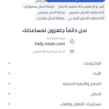
فرشاة أسنان أورال بي
أداة تنظيف الأسنان واتر بالس
إتش تو أو فلوس أداة تنظيف الأسنان
فرشاة أسنان سنسوداين
أداة تنظيف الأسنان فيليبس
فرشاة أسنان فيليبس
أداة تنظيف الأسنان أورال بي
فرشاة أسنان كولجيت
نحن دائماً جاهزون لمساعدتك
مركز المساعدة
help.noon.com
الدعم عبر البريد الإلكتروني
الإلكترونيات
الجوالات
الأزياء
التابلت
أزياء نسائية
المطبخ والأجهزة المنزلية
اللابتوبات
أزياء رجالية
الحمام
الأجهزة المنزلية
الجمال
أزياء البنات
ديكور البيت
الكاميرات
العطور
أزياء الأولاد
مستلزمات الأطفال والألعاب
المطبخ والسفرة
التلفزيونات