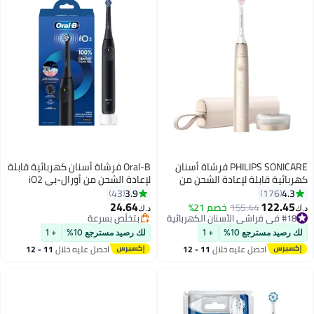
PHILIPS SONICARE فرشاة أسنان
Oral-B فرشاة أسنان كهربائية قابلة
كهربائية قابلة لإعادة الشحن من
لإعادة الشحن من أورال-بي iO2
برستيج، سلسلة 9900 مع تقنية
باللون الأسود
3.9
4.3
43
176
SenseIQ وتقنية الذكاء الاصطناعي،
24.64
122.45
155.44
خصم 21%
د.ك‏
د.ك‏
HX9992/21
#18 في فراشي الأسنان الكهربائية
بتخلّص بسرعة
#18 في فراشي الأسنان الكهربائية
بتخلّص بسرعة
لك رصيد مسترجع 10%
+ 1
لك رصيد مسترجع 10%
+ 1
احصل عليه خلال
11 - 12
احصل عليه خلال
11 - 12
اغسطس
اغسطس