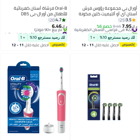
أورال بي مجموعة رؤوس فرش
Oral-B فرشاة أسنان كهربائية
أسنان آي أو ألتيميت كلين مكونة
للأطفال من أورال-بي DB5
من قطعتين أبيض
سبايدرمان 3+ سنوات مع رأس
4.7
3.5
20
25
فرشاة بديل
6.46
7.95
#22 في فراشي الأسنان الكهربائية
8.46
خصم 6%
د.ك‏
د.ك‏
تم بيع +30 مؤخرًا
#14 في فراشي الأسنان الكهربائية
#22 في فراشي الأسنان الكهربائية
أقل سعر في 7 يوم
لك رصيد مسترجع 10%
+ 1
لك رصيد مسترجع 10%
+ 1
تم بيع +90 مؤخرًا
احصل عليه خلال
11 - 12
احصل عليه خلال
11 - 12
#14 في فراشي الأسنان الكهربائية
اغسطس
اغسطس