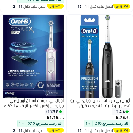
دورة في الدقيقة، الشحنة الواحدة
احصل عليه خلال
11 - 12
احصل عليه خلال
11 - 12
تدوم 60 يومًا (أصفر، الحجم متوسط)
اغسطس
اغسطس
أورال بي فرشاة أسنان أورال-بي برو
أورال بي فرشاة أسنان أورال-بي
تعمل بالبطارية - تنظيف دقيق -
جينيوس إكس الكهربائية مع الذكاء
أسود
الاصطناعي، مقبض متصل بالتطبيق،
3.8
4.4
10
17
حقيبة سفر، شاشة عرض 6 أوضاع
61.15
6.75
د.ك‏
د.ك‏
مع تبييض الأسنان، وردي
لك رصيد مسترجع 10%
+ 1
لك رصيد مسترجع 10%
+ 1
احصل عليه خلال
11 - 12
احصل عليه خلال
11 - 12