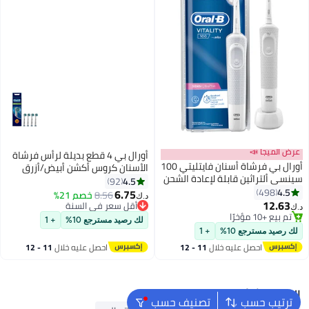
عرض الميجا 📣
أورال بي 4 قطع بديلة لرأس فرشاة
أورال بي فرشاة أسنان فايتليتي 100
الأسنان كروس أكشن أبيض/أزرق
سينسي ألتراثين قابلة لإعادة الشحن
4.5
92
بشكل البتلة أبيض
4.5
498
6.75
8.56
خصم 21%
د.ك‏
12.63
أقل سعر في السنة
د.ك‏
تم بيع +10 مؤخرًا
أقل سعر في السنة
لك رصيد مسترجع 10%
+ 1
تم بيع +10 مؤخرًا
لك رصيد مسترجع 10%
+ 1
احصل عليه خلال
11 - 12
احصل عليه خلال
11 - 12
اغسطس
اغسطس
البحث الشائع
ترتيب حسب
تصنيف حسب