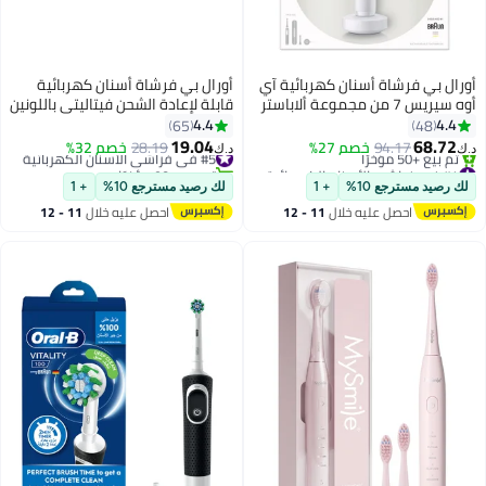
أورال بي فرشاة أسنان كهربائية آي
أورال بي فرشاة أسنان كهربائية
أوه سيريس 7 من مجموعة ألاباستر
قابلة لإعادة الشحن فيتاليتي باللونين
أبيض
الأسود والأبيض، عرض + مجاناً،
4.4
4.4
65
48
مؤقت دقيقتين، رأس فرشاة
19.04
68.72
94.17
خصم 27%
#5 في فراشي الأسنان الكهربائية
28.19
خصم 32%
د.ك‏
د.ك‏
متقاطع، مع قابس ثلاثي الإمارات
#4 في فراشي الأسنان الكهربائية
تم بيع +90 مؤخرًا
أقل سعر في 7 يوم
#5 في فراشي الأسنان الكهربائية
لك رصيد مسترجع 10%
+ 1
لك رصيد مسترجع 10%
+ 1
تم بيع +50 مؤخرًا
احصل عليه خلال
11 - 12
احصل عليه خلال
11 - 12
#4 في فراشي الأسنان الكهربائية
اغسطس
اغسطس