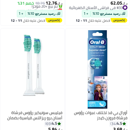
الاصطناعي والتحكم الأمثل في
12.76
62.05
18.76
خصم 31%
د.ك‏
د.ك‏
الضغط وواجهة LED واتصال بلوتوث
#33 في فراشي الأسنان الكهربائية
أقل سعر في السنة
و5 أوضاع تشغيل – أبيض
#33 في فراشي الأسنان الكهربائية
باقي 1 وحدات في المخزون
لك رصيد مسترجع 10%
+ 1
لك رصيد مسترجع 10%
+ 1
تم بيع +20 مؤخرًا
احصل عليه خلال
11 - 12
احصل عليه خلال
11 - 12
أقل سعر في السنة
اغسطس
اغسطس
أورال بي قد تختلف عبوات رؤوس
فيليبس سونيكير رؤوس فرشاة
فرشاة فروزن كيدز
أسنان برو ريزالتس قياسية بضمان
سنتين
4.5
4.5
69
34
5.84
3.68
#35 في فراشي الأسنان الكهربائية
د.ك‏
د.ك‏