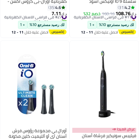
سلسلة IO 9 أونيكس أسود
كهربائية أورال-بي كروس أكشن -
عبوة من 4 قطع - أسود
4.6
4.2
35
31
7.11
108.76
#11 في فراشي الأسنان الكهربائية
160.16
خصم 32%
#27 في فراشي الأسنان الكهربائية
د.ك‏
د.ك‏
بتخلّص بسرعة
تم بيع +50 مؤخرًا
#11 في فراشي الأسنان الكهربائية
#27 في فراشي الأسنان الكهربائية
لك رصيد مسترجع 10%
+ 1
لك رصيد مسترجع 10%
+ 1
احصل عليه خلال
11 - 12
احصل عليه خلال
11 - 12
اغسطس
اغسطس
عرض الميجا 📣
أورال بي مجموعة رؤوس فرش
فيليبس سونيكير فرشاة أسنان
أسنان آي أو ألتيميت كلين مكونة