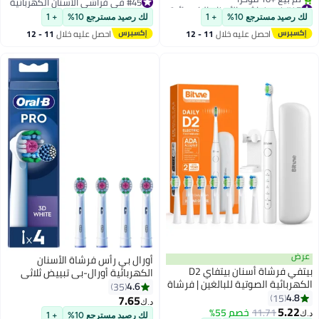
دقيقتين – أسود
#47 في فراشي الأسنان الكهربائية
#45 في فراشي الأسنان الكهربائية
بتخلّص بسرعة
#45 في فراشي الأسنان الكهربائية
لك رصيد مسترجع 10%
+ 1
لك رصيد مسترجع 10%
+ 1
تم بيع +10 مؤخرًا
احصل عليه خلال
11 - 12
احصل عليه خلال
11 - 12
#47 في فراشي الأسنان الكهربائية
اغسطس
اغسطس
عرض
أورال بي رأس فرشاة الأسنان
بيتفي فرشاة أسنان بيتفاي D2
الكهربائية أورال-بي تبييض ثلاثي
الكهربائية الصوتية للبالغين | فرشاة
الأبعاد بتقنية كلين ماكسيميزر،
4.6
35
أسنان كهربائية أوتوماتيكية | 5
4.8
15
شعيرات مائلة لإزالة أعمق للبلاك -
7.65
د.ك‏
أوضاع تنظيف | 8 رؤوس فرشاة
5.22
عبوة من 4 - أبيض
11.71
خصم 55%
د.ك‏
لك رصيد مسترجع 10%
+ 1