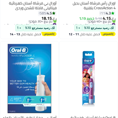
اورال رأس فرشاة أسنان بديل
أورال بي فرشاة أسنان كهربائية
CrossAction 4 بتقنية
فيتاليتي قابلة للشحن وردي
CleanMaximiser - إصدار أسود
4.5
4.3
585
11
18.15
4.15
5.18
خصم 19%
د.ك‏
د.ك‏
#28 في فراشي الأسنان الكهربائية
#15 في فراشي الأسنان الكهربائية
أقل سعر في 30 يوم
باقي 1 وحدات في المخزون
لك رصيد مسترجع 10%
+ 1
لك رصيد مسترجع 10%
+ 1
تم بيع +40 مؤخرًا
تم بيع +30 مؤخرًا
احصل عليه خلال
11 - 12
احصل عليه خلال
13 - 14
#28 في فراشي الأسنان الكهربائية
#15 في فراشي الأسنان الكهربائية
اغسطس
اغسطس
Oral-B فرشاة أسنان كهربائية
أورال بي جهاز تنظيف الأسنان بالماء