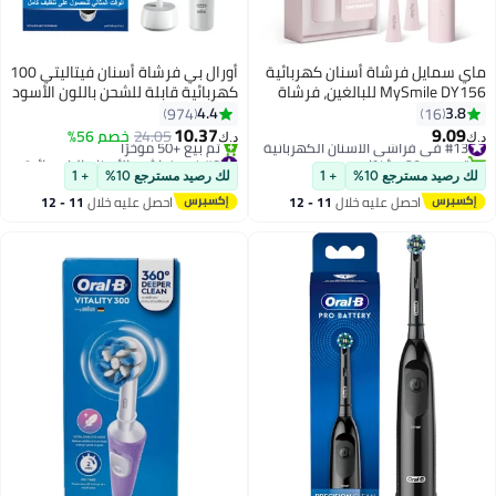
ماي سمايل فرشاة أسنان كهربائية
أورال بي فرشاة أسنان فيتاليتي 100
MySmile DY156 للبالغين، فرشاة
كهربائية قابلة للشحن باللون الأسود
أسنان صوتية قابلة لإعادة الشحن
أسود
4.4
3.8
974
16
ومحمولة مع 3 رؤوس فرشاة،
10.37
9.09
#13 في فراشي الأسنان الكهربائية
24.05
خصم 56%
د.ك‏
د.ك‏
مؤقت ذكي بـ 2 دقيقة و 5 أوضاع،
تم بيع +30 مؤخرًا
#8 في فراشي الأسنان الكهربائية
#13 في فراشي الأسنان الكهربائية
45000 دورة في الدقيقة، شحنة
أقل سعر في 7 يوم
لك رصيد مسترجع 10%
+ 1
لك رصيد مسترجع 10%
+ 1
تم بيع +50 مؤخرًا
واحدة تكفي لمدة 60 يومًا (وردي،
احصل عليه خلال
11 - 12
احصل عليه خلال
11 - 12
#8 في فراشي الأسنان الكهربائية
مقاس متوسط)
اغسطس
اغسطس