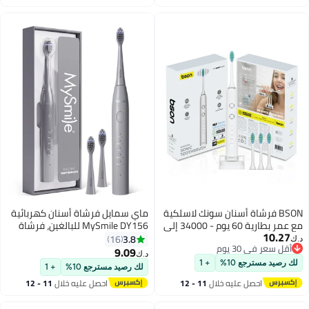
اغسطس
اغسطس
BSON فرشاة أسنان سونك لاسلكية
ماي سمايل فرشاة أسنان كهربائية
مع عمر بطارية 60 يوم - 34000 إلى
MySmile DY156 للبالغين، فرشاة
10.27
40000 حركة في الدقيقة لتنظيف
أسنان صوتية قابلة لإعادة الشحن
3.8
16
د.ك‏
أقل سعر في 30 يوم
عميق - قوة تبييض 10X، قاعدة
ومحمولة مع 3 رؤوس فرشاة،
9.09
د.ك‏
أقل سعر في 30 يوم
شحن لاسلكية، مقاومة للماء IPX7،
مؤقت ذكي بـ 2 دقيقة و 5 أوضاع،
لك رصيد مسترجع 10%
+ 1
لك رصيد مسترجع 10%
+ 1
تصميم عصري مريح
45000 دورة في الدقيقة، شحنة
احصل عليه خلال
11 - 12
احصل عليه خلال
11 - 12
واحدة تكفي لمدة 60 يومًا (رمادي،
اغسطس
اغسطس
مقاس متوسط)