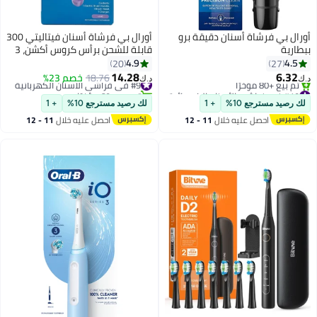
أورال بي فرشاة أسنان دقيقة برو
أورال بي فرشاة أسنان فيتاليتي 300
ببطارية
قابلة للشحن برأس كروس أكشن، 3
أوضاع تنظيف ومؤقت مدمج
4.9
4.5
20
27
لدقيقتين
14.28
6.32
#9 في فراشي الأسنان الكهربائية
18.76
خصم 23%
د.ك‏
د.ك‏
#10 في فراشي الأسنان الكهربائية
تم بيع +60 مؤخرًا
بتخلّص بسرعة
#9 في فراشي الأسنان الكهربائية
لك رصيد مسترجع 10%
+ 1
لك رصيد مسترجع 10%
+ 1
تم بيع +80 مؤخرًا
احصل عليه خلال
11 - 12
احصل عليه خلال
11 - 12
#10 في فراشي الأسنان الكهربائية
اغسطس
اغسطس