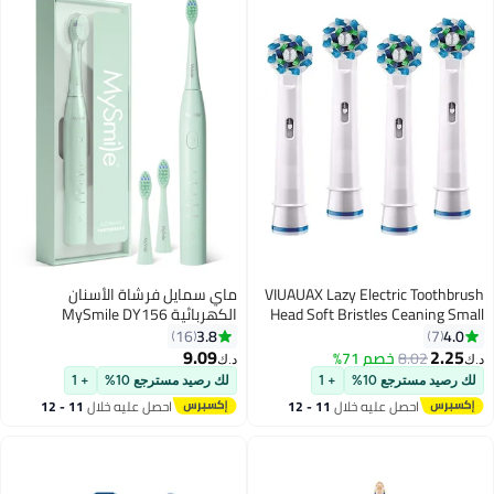
VIUAUAX Lazy Electric Toothbrush
ماي سمايل فرشاة الأسنان
Head Soft Bristles Ceaning Small
الكهربائية MySmile DY156
Brush Head,Compatible with Oral-
للبالغين، قابلة لإعادة الشحن
3.8
4.0
16
7
B Electric Toothbrush Head (4
ومحمولة، فرشاة صوتية مع 3
9.09
2.25
8.02
خصم 71%
د.ك‏
د.ك‏
pieces) Cross Action Toothbrush
رؤوس، مؤقت ذكي لمدة دقيقتين
لك رصيد مسترجع 10%
+ 1
لك رصيد مسترجع 10%
+ 1
Heads Compatible with Oral-B
و5 أوضاع، 45,000 دورة في الدقيقة،
احصل عليه خلال
11 - 12
احصل عليه خلال
11 - 12
Devices - 4 Pieces
شحنة واحدة تكفي لمدة 60 يومًا
اغسطس
اغسطس
(أخضر، حجم متوسط)