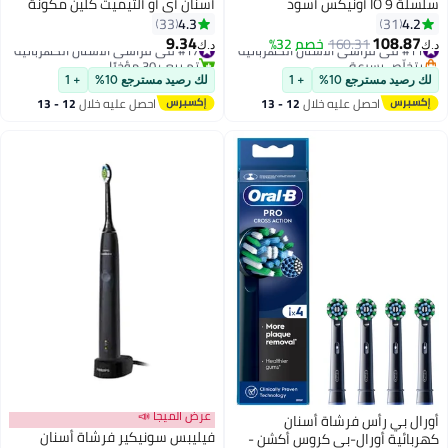
سلسلة IO 9 أونيكس أسود
أسنان آي أو ألتيميت كلين مكونة
من قطعتين أسود
4.3
4.2
33
31
9.34
108.87
#11 في فراشي الأسنان الكهربائية
160.31
خصم 32%
#17 في فراشي الأسنان الكهربائية
د.ك‏
د.ك‏
بتخلّص بسرعة
تم بيع +30 مؤخرًا
#11 في فراشي الأسنان الكهربائية
#17 في فراشي الأسنان الكهربائية
لك رصيد مسترجع 10%
+ 1
لك رصيد مسترجع 10%
+ 1
احصل عليه خلال
12 - 13
احصل عليه خلال
12 - 13
اغسطس
اغسطس
عرض الميجا 📣
أورال بي رأس فرشاة أسنان
فيليبس سونيكير فرشاة أسنان
كهربائية أورال-بي كروس أكشن -