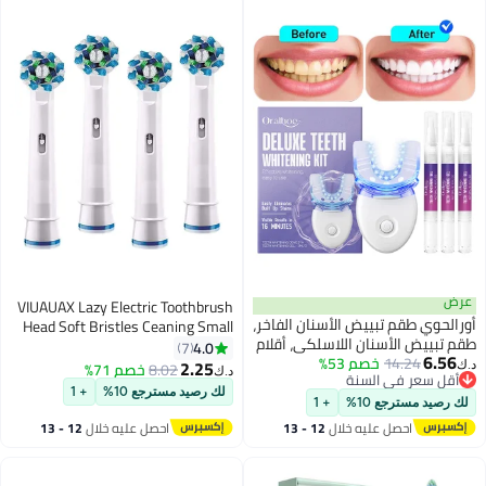
عرض
VIUAUAX Lazy Electric Toothbrush
أورالحوي طقم تبييض الأسنان الفاخر،
Head Soft Bristles Ceaning Small
طقم تبييض الأسنان اللاسلكي، أقلام
Brush Head,Compatible with Oral-
4.0
7
6.56
14.24
خصم 53%
جل التبييض الاحترافية، شرائط طقم
B Electric Toothbrush Head (4
2.25
8.02
خصم 71%
د.ك‏
د.ك‏
أقل سعر في السنة
الأسنان، مع 32 ضوء LED مزدوج
pieces) Cross Action Toothbrush
أقل سعر في السنة
لك رصيد مسترجع 10%
+ 1
لتسريع التبييض الطبيعي، يشمل 3
Heads Compatible with Oral-B
لك رصيد مسترجع 10%
+ 1
أقلام جل لتبييض الأسنان، تبييض
Devices - 4 Pieces
احصل عليه خلال
12 - 13
احصل عليه خلال
12 - 13
بدرجة طبية في المنزل
اغسطس
اغسطس