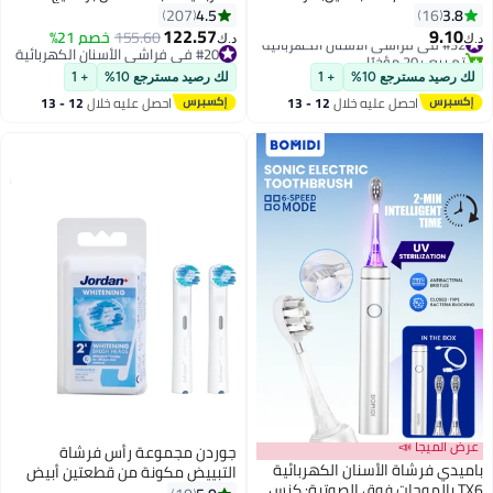
أسنان صوتية قابلة لإعادة الشحن
سلسلة بتقنية والذكاء الاصطناعي
4.5
3.8
207
16
ومحمولة مع 3 رؤوس فرشاة،
122.57
9.10
#32 في فراشي الأسنان الكهربائية
155.60
خصم 21%
د.ك‏
د.ك‏
مؤقت ذكي بـ 2 دقيقة و 5 أوضاع،
تم بيع +20 مؤخرًا
#20 في فراشي الأسنان الكهربائية
#32 في فراشي الأسنان الكهربائية
45000 دورة في الدقيقة، شحنة
#20 في فراشي الأسنان الكهربائية
لك رصيد مسترجع 10%
+ 1
لك رصيد مسترجع 10%
+ 1
واحدة تكفي لمدة 60 يومًا (أسود،
احصل عليه خلال
12 - 13
احصل عليه خلال
12 - 13
مقاس متوسط)
اغسطس
اغسطس
عرض الميجا 📣
جوردن مجموعة رأس فرشاة
باميدي فرشاة الأسنان الكهربائية
التبييض مكونة من قطعتين أبيض
TX6 بالموجات فوق الصوتية: كنس