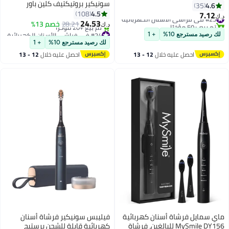
سونيكير بروتيكتيف كلين باور
عبوة من 4 قطع - أسود
4.6
35
4.5
108
7.12
#25 في فراشي الأسنان الكهربائية
د.ك‏
24.53
تم بيع +50 مؤخرًا
28.21
خصم 13%
د.ك‏
#25 في فراشي الأسنان الكهربائية
#24 في فراشي الأسنان الكهربائية
لك رصيد مسترجع 10%
+ 1
أقل سعر في 7 يوم
لك رصيد مسترجع 10%
+ 1
تم بيع +20 مؤخرًا
احصل عليه خلال
12 - 13
احصل عليه خلال
12 - 13
#24 في فراشي الأسنان الكهربائية
اغسطس
اغسطس
ماي سمايل فرشاة أسنان كهربائية
فيليبس سونيكير فرشاة أسنان
MySmile DY156 للبالغين، فرشاة
كهربائية قابلة للشحن برستيج