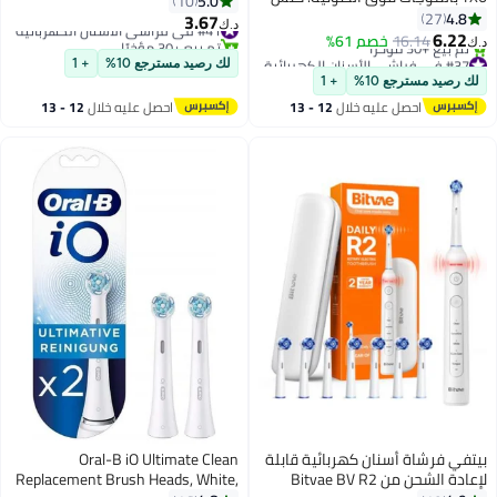
5.0
10
60 درجة للتنظيف العميق، 6 أوضاع
4.8
27
3.67
#41 في فراشي الأسنان الكهربائية
د.ك‏
احترافية، تعقيم بالأشعة فوق
6.22
16.14
خصم 61%
تم بيع +30 مؤخرًا
د.ك‏
البنفسجية، مقاومة للماء IPX7،
#37 في فراشي الأسنان الكهربائية
#41 في فراشي الأسنان الكهربائية
لك رصيد مسترجع 10%
+ 1
أقل سعر في 30 يوم
وشحن من النوع C - رمادي
لك رصيد مسترجع 10%
+ 1
تم بيع +30 مؤخرًا
احصل عليه خلال
12 - 13
احصل عليه خلال
12 - 13
#37 في فراشي الأسنان الكهربائية
اغسطس
اغسطس
بيتفي فرشاة أسنان كهربائية قابلة
Oral-B iO Ultimate Clean
لإعادة الشحن من Bitvae BV R2
Replacement Brush Heads, White,