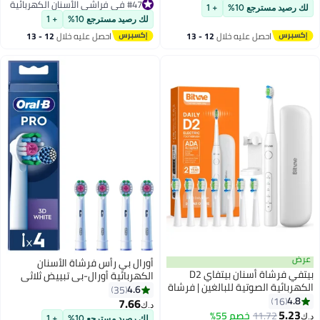
#43 في فراشي الأسنان الكهربائية
#47 في فراشي الأسنان الكهربائية
لك رصيد مسترجع 10%
+ 1
#47 في فراشي الأسنان الكهربائية
لك رصيد مسترجع 10%
+ 1
احصل عليه خلال
12 - 13
احصل عليه خلال
12 - 13
اغسطس
اغسطس
عرض
أورال بي رأس فرشاة الأسنان
بيتفي فرشاة أسنان بيتفاي D2
الكهربائية أورال-بي تبييض ثلاثي
الكهربائية الصوتية للبالغين | فرشاة
الأبعاد بتقنية كلين ماكسيميزر،
4.6
35
أسنان كهربائية أوتوماتيكية | 5
4.8
16
شعيرات مائلة لإزالة أعمق للبلاك -
7.66
د.ك‏
أوضاع تنظيف | 8 رؤوس فرشاة
5.23
عبوة من 4 - أبيض
11.72
خصم 55%
د.ك‏
لك رصيد مسترجع 10%
+ 1