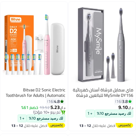
ماي سمايل فرشاة أسنان كهربائية
Bitvae D2 Sonic Electric
MySmile DY156 للبالغين، فرشاة
Toothbrush for Adults | Automatic
أسنان صوتية قابلة لإعادة الشحن
Toothbrush Electric | 5 Cleaning
4.8
3.8
16
16
ومحمولة مع 3 رؤوس فرشاة،
Modes | 8 Toothbrush Heads |
5.23
9.10
13.52
خصم 61%
د.ك‏
د.ك‏
مؤقت ذكي بـ 2 دقيقة و 5 أوضاع،
Travel Toothbrush with Case |
تم بيع +10 مؤخرًا
لك رصيد مسترجع 10%
+ 1
45000 دورة في الدقيقة، شحنة
تم بيع +10 مؤخرًا
Electric Brush for Deep Cleaning
لك رصيد مسترجع 10%
+ 1
واحدة تكفي لمدة 60 يومًا (رمادي،
احصل عليه خلال
12 - 13
احصل عليه خلال
12 - 13
مقاس متوسط)
اغسطس
اغسطس