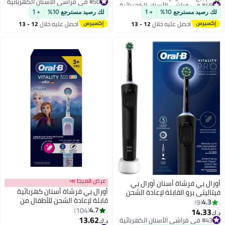
#45 في فراشي الأسنان الكهربائية
#50 في فراشي الأسنان الكهربائية
بتخلّص بسرعة
#50 في فراشي الأسنان الكهربائية
لك رصيد مسترجع 10%
+ 1
لك رصيد مسترجع 10%
+ 1
تم بيع +10 مؤخرًا
احصل عليه خلال
12 - 13
احصل عليه خلال
12 - 13
#45 في فراشي الأسنان الكهربائية
اغسطس
اغسطس
عرض الميجا 📣
أورال بي فرشاة أسنان أورال بي
أورال بي فرشاة أسنان كهربائية
فيتاليتي برو القابلة لإعادة الشحن
قابلة لإعادة الشحن للأطفال من
مع رأس فرشاة كروس أكشن، 3
4.3
9
فروزن، متعددة الألوان متعدد
4.7
أوضاع تنظيف ومؤقت مدمج لمدة
104
14.33
د.ك‏
الألوان
13.62
دقيقتين – أسود
#43 في فراشي الأسنان الكهربائية
د.ك‏