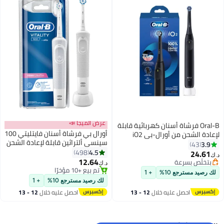
عرض الميجا 📣
Oral-B فرشاة أسنان كهربائية قابلة
أورال بي فرشاة أسنان فايتليتي 100
لإعادة الشحن من أورال-بي iO2
سينسي ألتراثين قابلة لإعادة الشحن
باللون الأسود
3.9
43
بشكل البتلة أبيض
4.5
498
24.61
د.ك‏
12.64
بتخلّص بسرعة
د.ك‏
بتخلّص بسرعة
تم بيع +10 مؤخرًا
لك رصيد مسترجع 10%
+ 1
تم بيع +10 مؤخرًا
لك رصيد مسترجع 10%
+ 1
احصل عليه خلال
12 - 13
احصل عليه خلال
12 - 13
اغسطس
اغسطس