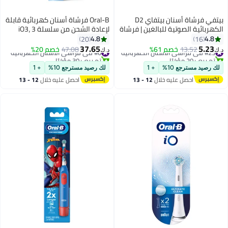
بيتفي فرشاة أسنان بيتفاي D2
Oral-B فرشاة أسنان كهربائية قابلة
الكهربائية الصوتية للبالغين | فرشاة
لإعادة الشحن من سلسلة iO3، 3
أسنان كهربائية أوتوماتيكية | 5
أوضاع ذكية. تقنية آيو، الذكاء
4.8
4.8
20
16
أوضاع تنظيف | 8 رؤوس فرشاة
الاصطناعي، التحكم الأمثل في
37.65
5.23
#23 في فراشي الأسنان الكهربائية
13.52
خصم 61%
#6 في فراشي الأسنان الكهربائية
47.08
خصم 20%
د.ك‏
د.ك‏
أسنان | فرشاة أسنان للسفر مع
الضغط
تم بيع +20 مؤخرًا
تم بيع +30 مؤخرًا
#23 في فراشي الأسنان الكهربائية
حافظة | فرشاة كهربائية للتنظيف
#6 في فراشي الأسنان الكهربائية
لك رصيد مسترجع 10%
+ 1
لك رصيد مسترجع 10%
+ 1
العميق
احصل عليه خلال
12 - 13
احصل عليه خلال
12 - 13
اغسطس
اغسطس