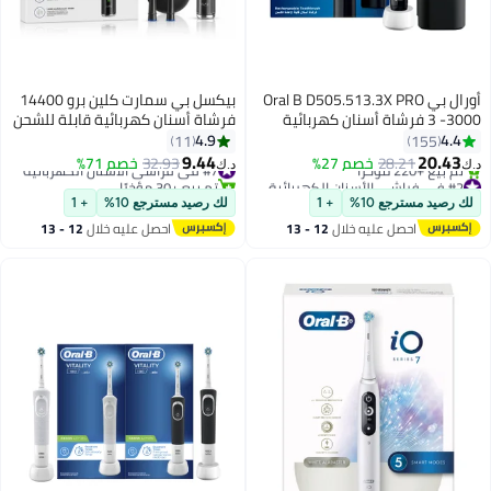
أورال بي Oral B D505.513.3X PRO
بيكسل بي سمارت كلين برو 14400
3 -3000 فرشاة أسنان كهربائية
فرشاة أسنان كهربائية قابلة للشحن
أورال بي أسود + حافظة سفر
| 5 أوضاع تنظيف و3 مستويات شدة |
4.9
4.4
11
155
مقاومة للماء IPX7 | بطارية تدوم
9.44
20.43
28.21
خصم 27%
#7 في فراشي الأسنان الكهربائية
32.93
خصم 71%
د.ك‏
د.ك‏
أكثر من 50 يوماً | إزالة البلاك
#2 في فراشي الأسنان الكهربائية
تم بيع +30 مؤخرًا
أقل سعر في 7 يوم
#7 في فراشي الأسنان الكهربائية
والعناية باللثة | مع حقيبة سفر و3
لك رصيد مسترجع 10%
+ 1
لك رصيد مسترجع 10%
+ 1
تم بيع +220 مؤخرًا
رؤوس فرشاة
احصل عليه خلال
12 - 13
احصل عليه خلال
12 - 13
#2 في فراشي الأسنان الكهربائية
اغسطس
اغسطس