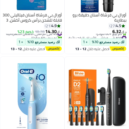
أورال بي فرشاة أسنان دقيقة برو
أورال بي فرشاة أسنان فيتاليتي 300
ببطارية
قابلة للشحن برأس كروس أكشن، 3
أوضاع تنظيف ومؤقت مدمج
4.9
4.5
21
27
لدقيقتين
14.30
6.32
#9 في فراشي الأسنان الكهربائية
18.78
خصم 23%
د.ك‏
د.ك‏
#10 في فراشي الأسنان الكهربائية
تم بيع +60 مؤخرًا
بتخلّص بسرعة
#9 في فراشي الأسنان الكهربائية
لك رصيد مسترجع 10%
+ 1
لك رصيد مسترجع 10%
+ 1
تم بيع +80 مؤخرًا
احصل عليه خلال
12 - 13
احصل عليه خلال
12 - 13
#10 في فراشي الأسنان الكهربائية
اغسطس
اغسطس