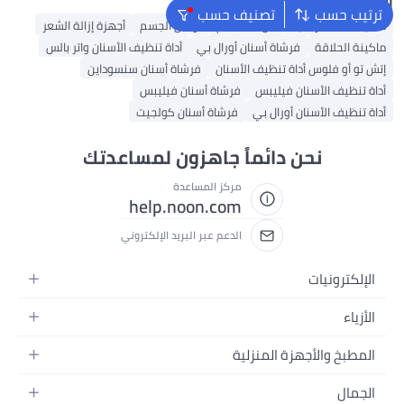
البحث الشائع
ترتيب حسب
تصنيف حسب
ماكينة حلاقة رجالية
جل استحمام
لوشن الجسم
أجهزة إزالة الشعر
ماكينة الحلاقة
فرشاة أسنان أورال بي
أداة تنظيف الأسنان واتر بالس
إتش تو أو فلوس أداة تنظيف الأسنان
فرشاة أسنان سنسوداين
أداة تنظيف الأسنان فيليبس
فرشاة أسنان فيليبس
أداة تنظيف الأسنان أورال بي
فرشاة أسنان كولجيت
نحن دائماً جاهزون لمساعدتك
مركز المساعدة
help.noon.com
الدعم عبر البريد الإلكتروني
الإلكترونيات
الجوالات
الأزياء
التابلت
أزياء نسائية
المطبخ والأجهزة المنزلية
اللابتوبات
أزياء رجالية
الحمام
الأجهزة المنزلية
الجمال
أزياء البنات