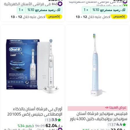
تم بيع +40 مؤخرًا
#46 في فراشي الأسنان الكهربائية
#34 في فراشي الأسنان الكهربائية
#46 في فراشي الأسنان الكهربائية
لك رصيد مسترجع 10%
+ 1
لك رصيد مسترجع 10%
+ 1
احصل عليه خلال
12 - 13
احصل عليه خلال
12 - 13
اغسطس
اغسطس
عرض الميجا 📣
أورال بي فرشاة أسنان بالذكاء
فيليبس سونيكير فرشاة أسنان
الإصطناعي جينيس إكس 20100S
سونيكير بروتيكتيف كلين 4300 باور
قابلة للشحن أبيض
3.9
13
باللون الأزرق أزرق
4.4
137
62.04
94.26
خصم 34%
د.ك‏
23.60
#49 في فراشي الأسنان الكهربائية
#44 في فراشي الأسنان الكهربائية