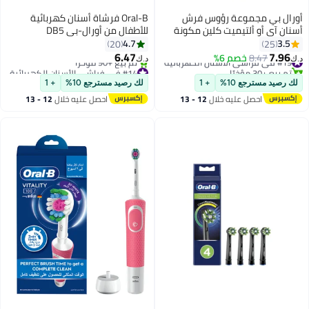
أورال بي مجموعة رؤوس فرش
Oral-B فرشاة أسنان كهربائية
أسنان آي أو ألتيميت كلين مكونة
للأطفال من أورال-بي DB5
من قطعتين أبيض
سبايدرمان 3+ سنوات مع رأس
4.7
3.5
20
25
فرشاة بديل
6.47
7.96
#19 في فراشي الأسنان الكهربائية
8.47
خصم 6%
د.ك‏
د.ك‏
تم بيع +30 مؤخرًا
#14 في فراشي الأسنان الكهربائية
#19 في فراشي الأسنان الكهربائية
أقل سعر في 7 يوم
لك رصيد مسترجع 10%
+ 1
لك رصيد مسترجع 10%
+ 1
تم بيع +90 مؤخرًا
احصل عليه خلال
12 - 13
احصل عليه خلال
12 - 13
#14 في فراشي الأسنان الكهربائية
اغسطس
اغسطس