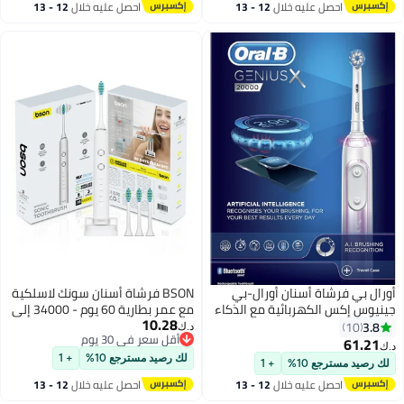
احصل عليه خلال
12 - 13
احصل عليه خلال
12 - 13
دورة في الدقيقة، الشحنة الواحدة
اغسطس
اغسطس
تدوم 60 يومًا (أصفر، الحجم متوسط)
أورال بي فرشاة أسنان أورال-بي
BSON فرشاة أسنان سونك لاسلكية
جينيوس إكس الكهربائية مع الذكاء
مع عمر بطارية 60 يوم - 34000 إلى
10.28
الاصطناعي، مقبض متصل بالتطبيق،
40000 حركة في الدقيقة لتنظيف
3.8
10
د.ك‏
أقل سعر في 30 يوم
حقيبة سفر، شاشة عرض 6 أوضاع
عميق - قوة تبييض 10X، قاعدة
61.21
د.ك‏
أقل سعر في 30 يوم
مع تبييض الأسنان، وردي
شحن لاسلكية، مقاومة للماء IPX7،
لك رصيد مسترجع 10%
+ 1
لك رصيد مسترجع 10%
+ 1
تصميم عصري مريح
احصل عليه خلال
12 - 13
احصل عليه خلال
12 - 13
اغسطس
اغسطس