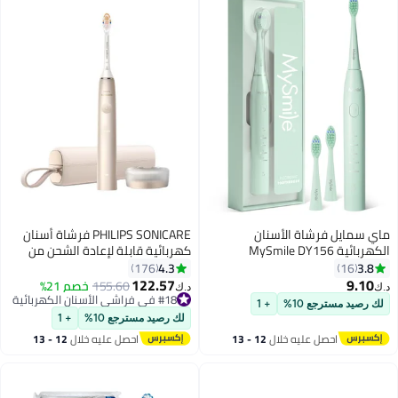
ماي سمايل فرشاة الأسنان
PHILIPS SONICARE فرشاة أسنان
الكهربائية MySmile DY156
كهربائية قابلة لإعادة الشحن من
للبالغين، قابلة لإعادة الشحن
برستيج، سلسلة 9900 مع تقنية
4.3
3.8
176
16
ومحمولة، فرشاة صوتية مع 3
SenseIQ وتقنية الذكاء الاصطناعي،
122.57
9.10
155.60
خصم 21%
د.ك‏
د.ك‏
رؤوس، مؤقت ذكي لمدة دقيقتين
HX9992/21
#18 في فراشي الأسنان الكهربائية
لك رصيد مسترجع 10%
+ 1
و5 أوضاع، 45,000 دورة في الدقيقة،
#18 في فراشي الأسنان الكهربائية
لك رصيد مسترجع 10%
+ 1
شحنة واحدة تكفي لمدة 60 يومًا
احصل عليه خلال
12 - 13
احصل عليه خلال
12 - 13
(أخضر، حجم متوسط)
اغسطس
اغسطس