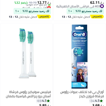
الاصطناعي والتحكم الأمثل في
12.77
62.11
18.78
خصم 32%
د.ك‏
د.ك‏
الضغط وواجهة LED واتصال بلوتوث
#33 في فراشي الأسنان الكهربائية
أقل سعر في السنة
و5 أوضاع تشغيل – أبيض
#33 في فراشي الأسنان الكهربائية
باقي 1 وحدات في المخزون
لك رصيد مسترجع 10%
+ 1
لك رصيد مسترجع 10%
+ 1
تم بيع +20 مؤخرًا
احصل عليه خلال
12 - 13
احصل عليه خلال
12 - 13
أقل سعر في السنة
اغسطس
اغسطس
أورال بي قد تختلف عبوات رؤوس
فيليبس سونيكير رؤوس فرشاة
فرشاة فروزن كيدز
أسنان برو ريزالتس قياسية بضمان
سنتين
4.5
4.5
69
34
5.85
3.68
#34 في فراشي الأسنان الكهربائية
د.ك‏
د.ك‏