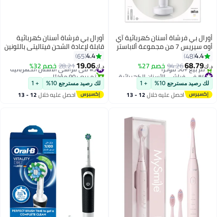
أورال بي فرشاة أسنان كهربائية آي
أورال بي فرشاة أسنان كهربائية
أوه سيريس 7 من مجموعة ألاباستر
قابلة لإعادة الشحن فيتاليتي باللونين
أبيض
الأسود والأبيض، عرض + مجاناً،
4.4
4.4
65
48
مؤقت دقيقتين، رأس فرشاة
19.06
68.79
94.26
خصم 27%
#5 في فراشي الأسنان الكهربائية
28.21
خصم 32%
د.ك‏
د.ك‏
متقاطع، مع قابس ثلاثي الإمارات
#4 في فراشي الأسنان الكهربائية
تم بيع +90 مؤخرًا
أقل سعر في 7 يوم
#5 في فراشي الأسنان الكهربائية
لك رصيد مسترجع 10%
+ 1
لك رصيد مسترجع 10%
+ 1
تم بيع +50 مؤخرًا
احصل عليه خلال
12 - 13
احصل عليه خلال
12 - 13
#4 في فراشي الأسنان الكهربائية
اغسطس
اغسطس