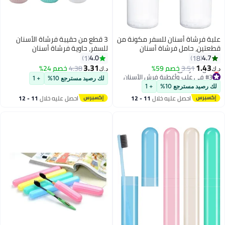
علبة فرشاة أسنان للسفر مكونة من
3 قطع من حقيبة فرشاة الأسنان
قطعتين، حامل فرشاة أسنان
للسفر، حاوية فرشاة أسنان
بلاستيكي محمول، صندوق تخزين
بلاستيكية صلبة وحامل كأس فرشاة
4.0
4.7
1
18
معجون الأسنان للسفر والتخييم -
أسنان محمول لتخزين فرشاة الأسنان
3.31
1.43
3.51
خصم 59%
4.38
خصم 24%
د.ك‏
د.ك‏
أبيض شفاف
ومعجون الأسنان (وردي، أخضر،
#3 في علب وأغطية فرش الأسنان
لك رصيد مسترجع 10%
+ 1
أقل سعر في السنة
أبيض)
لك رصيد مسترجع 10%
+ 1
#3 في علب وأغطية فرش الأسنان
احصل عليه خلال
11 - 12
احصل عليه خلال
11 - 12
اغسطس
اغسطس