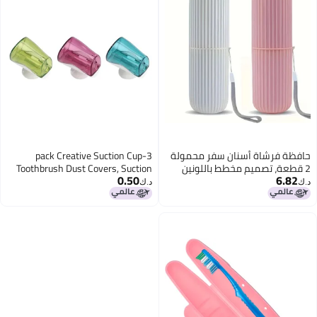
حافظة فرشاة أسنان سفر محمولة
3-pack Creative Suction Cup
2 قطعة، تصميم مخطط باللونين
Toothbrush Dust Covers, Suction
0.50
6.82
الوردي والكريمي مع حزام حمل،
Cup Home Toothbrush Holders,
د.ك‏
د.ك‏
منظم سفر محكم التسرب
Opening and Closing Toothbrush
Covers, Factory Wholesale