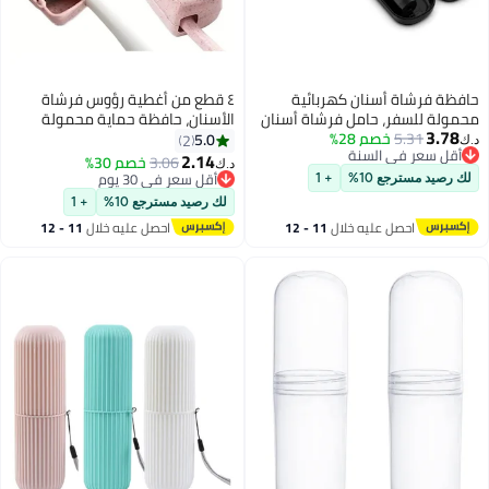
حافظة فرشاة أسنان كهربائية
٤ قطع من أغطية رؤوس فرشاة
محمولة للسفر، حامل فرشاة أسنان
الأسنان، حافظة حماية محمولة
3.78
5.31
خصم 28%
للسفر سهل التنظيف، حقيبة تخزين
لحامل فرشاة الأسنان، مناسبة
5.0
2
د.ك‏
أقل سعر في السنة
فرشاة أسنان بلاستيكية صلبة
للسفر والتخييم والحمام.
2.14
3.06
خصم 30%
د.ك‏
أقل سعر في السنة
مضادة للبكتيريا لفرشاة الأسنان
أقل سعر في 30 يوم
لك رصيد مسترجع 10%
+ 1
Oral-B PRO iO Series 8/9/10
أقل سعر في 30 يوم
لك رصيد مسترجع 10%
+ 1
لسلسلة Aquasonic Black لفرشاة
احصل عليه خلال
11 - 12
احصل عليه خلال
11 - 12
Philips Sonicare
اغسطس
اغسطس
4100/6100/9000/9900/7500