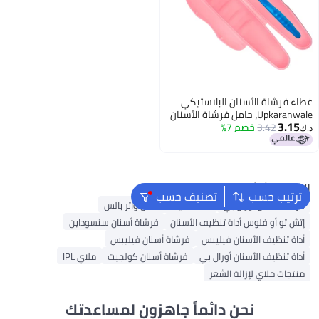
غطاء فرشاة الأسنان البلاستيكي
Upkaranwale، حامل فرشاة الأسنان
3.15
3.42
خصم 7%
للسفر، غطاء الفرشاة (متعدد
د.ك‏
الألوان)
البحث الشائع
ترتيب حسب
تصنيف حسب
فرشاة أسنان أورال بي
أداة تنظيف الأسنان واتر بالس
إتش تو أو فلوس أداة تنظيف الأسنان
فرشاة أسنان سنسوداين
أداة تنظيف الأسنان فيليبس
فرشاة أسنان فيليبس
أداة تنظيف الأسنان أورال بي
فرشاة أسنان كولجيت
ملاي IPL
منتجات ملاي لإزالة الشعر
نحن دائماً جاهزون لمساعدتك