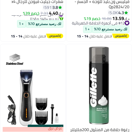
فيليبس ون بليد للوجه + الجسم -
شفرات جيليت فيوجن للرجال x4
Qp2824/20
3.8
591
4.40
4.3
5.0K
#4 في شفرات الحلاقة الرجالية
7.33
خصم 39%
د.ك‏
13.59
تم بيع +140 مؤخرًا
16.86
خصم 19%
د.ك‏
#4 في شفرات الحلاقة الرجالية
#12 في أجهزة الحلاقة الكهربائية
لك رصيد مسترجع 10%
+ 1
#12 في أجهزة الحلاقة الكهربائية
لك رصيد مسترجع 10%
+ 1
احصل عليه خلال
14 - 15
احصل عليه خلال
14 - 15
اغسطس
اغسطس
s
00
:
m
عرض برق
00
·
باقي 90%
رغوة حلاقة من المنثول 200ملليلتر