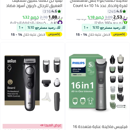
ماكينة حلاقة بلو II بلس للاستعمال
نيفيا جل حلاقة عميق للتنظيف
لمرة واحدة، عدد 14 10+4 Count
العميق للرجال، كربون أسود مضاد
للبكتيريا، 200 مل 200ملليلتر
4.6
4.6
316
245
1.88
2.53
#5 في شفرات الحلاقة الرجالية
3.09
خصم 18%
2.78
خصم 32%
د.ك‏
د.ك‏
تم بيع +160 مؤخرًا
#3 في كريمات الحلاقة الرجالية
#5 في شفرات الحلاقة الرجالية
أقل سعر في 7 يوم
لك رصيد مسترجع 10%
+ 1
لك رصيد مسترجع 10%
+ 1
تم بيع +180 مؤخرًا
احصل عليه خلال
14 - 15
احصل عليه خلال
14 - 15
#3 في كريمات الحلاقة الرجالية
اغسطس
اغسطس
عرض الميجا 📣
فيليبس ماكينة عناية متعددة 16