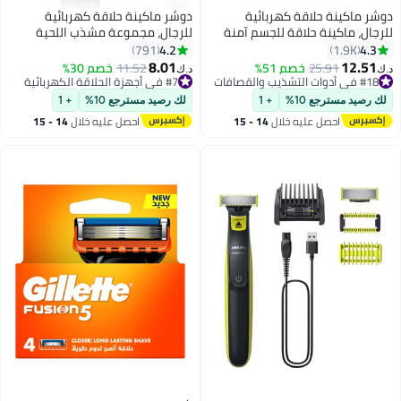
دوشر ماكينة حلاقة كهربائية
دوشر ماكينة حلاقة كهربائية
للرجال، ماكينة حلاقة للجسم آمنة
للرجال، مجموعة مشذب اللحية
ومناسبة للمناطق الحساسة،
وقص الشعر مع شاشة LCD، ماكينة
4.2
4.3
791
1.9K
ماكينة حلاقة قابلة لإعادة الشحن
حلاقة للرجال ببطارية قابلة لإعادة
8.01
12.51
25.91
خصم 51%
11.52
خصم 30%
د.ك‏
د.ك‏
ومقاومة للماء للاستخدام الجاف/
الشحن 2000mAh
#18 في أدوات التشذيب والقصافات
#7 في أجهزة الحلاقة الكهربائية
الرطب
#18 في أدوات التشذيب والقصافات
#7 في أجهزة الحلاقة الكهربائية
لك رصيد مسترجع 10%
+ 1
لك رصيد مسترجع 10%
+ 1
احصل عليه خلال
14 - 15
احصل عليه خلال
14 - 15
اغسطس
اغسطس