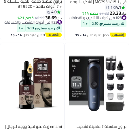
براون مكينة حلاقة اللحية سلسلة 9
في 1 MG7931/15 | تشذيب الوجه
+ 7 أدوات حلاقة - BT 9520
والشعر والجسم | مشط دقيق فاخر
4.1
1.1K
4.0
وأداة للجسم | 120 دقيقة لاسلكيًا |
9
23.23
27.22
خصم 14%
د.ك‏
36.69
مقاومة للماء | شحن USB-A | حقيبة
#28 في أدوات التشذيب والقصافات
46.99
خصم 21%
د.ك‏
#28 في أدوات التشذيب والقصافات
#22 في أدوات التشذيب والقصافات
لك رصيد مسترجع 10%
+ 1
#22 في أدوات التشذيب والقصافات
لك رصيد مسترجع 10%
+ 1
احصل عليه خلال
14 - 15
احصل عليه خلال
14 - 15
اغسطس
اغسطس
براون سلسلة 7 ماكينة تشذيب
emami زيت نمو لحية ووجه للرجال |