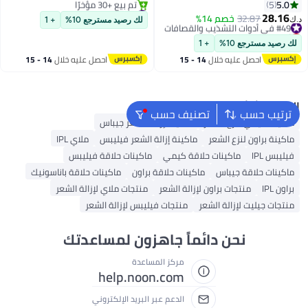
بطارية ليثيوم أيون طويلة الأمد،
5.0
5
#10 في شفرات الحلاقة الرجالية
شفرات ذاتية الشحذ ومؤشر LED
28.16
أقل سعر في 7 يوم
#49 في أدوات التشذيب والقصافات
32.87
خصم 14%
د.ك‏
لك رصيد مسترجع 10%
+ 1
ذكي، 09899-927
تم بيع +30 مؤخرًا
أقل سعر في 30 يوم
#10 في شفرات الحلاقة الرجالية
#49 في أدوات التشذيب والقصافات
لك رصيد مسترجع 10%
+ 1
احصل عليه خلال
14 - 15
احصل عليه خلال
14 - 15
اغسطس
اغسطس
البحث الشائع
ترتيب حسب
تصنيف حسب
ماكينة كيمي لنزع الشعر
ماكينة إزالة الشعر جيباس
ماكينة براون لنزع الشعر
ماكينة إزالة الشعر فيليبس
ملاي IPL
فيليبس IPL
ماكينات حلاقة كيمي
ماكينات حلاقة فيليبس
ماكينات حلاقة جيباس
ماكينات حلاقة براون
ماكينات حلاقة باناسونيك
براون IPL
منتجات براون لإزالة الشعر
منتجات ملاي لإزالة الشعر
منتجات جيليت لإزالة الشعر
منتجات فيليبس لإزالة الشعر
نحن دائماً جاهزون لمساعدتك
مركز المساعدة
help.noon.com
الدعم عبر البريد الإلكتروني