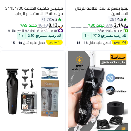
نيفيا بلسم ما بعد الحلاقة للرجال
فيليبس ماكينة الحلاقة S1151/00
الحساسين
من Philips | للاستخدام الرطب
والجاف | حلاقة سريعة ومريحة
4.2
4.5
1.7K
251
بشفرات ComfortCut | رؤوس
8.13
2.14
#1 في منتجات العناية بعد الحلاقة
3.10
خصم 30%
16.10
خصم 49%
د.ك‏
د.ك‏
مستديرة ثلاثية الأبعاد، فتح بلمسة
تم بيع +190 مؤخرًا
#8 في أجهزة الحلاقة الكهربائية
#1 في منتجات العناية بعد الحلاقة
أقل سعر في 7 يوم
واحدة | 40 دقيقة من الاستخدام
لك رصيد مسترجع 10%
+ 1
لك رصيد مسترجع 10%
+ 1
بتخلّص بسرعة
اللاسلكي، مع غطاء الحماية
احصل عليه خلال
14 - 15
احصل عليه خلال
14 - 15
#8 في أجهزة الحلاقة الكهربائية
اغسطس
اغسطس