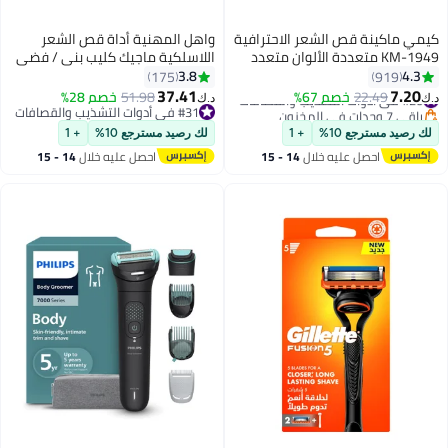
كيمي ماكينة قص الشعر الاحترافية
واهل المهنية أداة قص الشعر
KM-1949 متعددة الألوان متعدد
اللاسلكية ماجيك كليب بني / فضي
الألوان
0.5-1.2مم
3.8
4.3
175
919
37.41
7.20
#20 في أدوات التشذيب والقصافات
22.49
خصم 67%
51.98
خصم 28%
د.ك‏
د.ك‏
باقي 7 وحدات في المخزون
#31 في أدوات التشذيب والقصافات
#20 في أدوات التشذيب والقصافات
#31 في أدوات التشذيب والقصافات
لك رصيد مسترجع 10%
+ 1
لك رصيد مسترجع 10%
+ 1
احصل عليه خلال
14 - 15
احصل عليه خلال
14 - 15
اغسطس
اغسطس