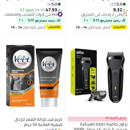
للشحن، رأس حلاقة قابل للغسل
قريبة، ليثيوم أيون، ماكينة حلاقة
5.0
5.0
4
23
ومجموعة العناية، مجموعة قص
لللحية مقاومة للماء، مجموعة
47.93
9.32
51.70
خصم 7%
د.ك‏
د.ك‏
الشعر المنزلية - 9639-017
العناية، رؤوس قابلة للتبديل،
باقي 2 وحدات في المخزون
#46 في أدوات التشذيب والقصافات
باقي 2 وحدات في المخزون
#46 في أدوات التشذيب والقصافات
احترافية، لاسلكية، قطع قريب
لك رصيد مسترجع 10%
+ 1
لك رصيد مسترجع 10%
+ 1
احصل عليه خلال
14 - 15
احصل عليه خلال
14 - 15
اغسطس
اغسطس
عرض الميجا 📣
كريم فيت لإزالة الشعر للرجال
براون ماكينة حلاقة كهربائية
للبشرة العادية 50 جرام
سيريس 3 شيف آند ستايل 300Bt