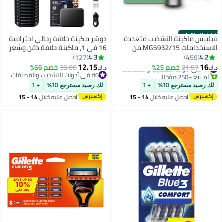
أفضل المنتجات
فيليبس ماكينة التشذيب متعددة
دوشر مكينة حلاقة رجالي احترافية
الاستخدامات MG5932/15 من
16 في 1، ماكينة حلاقة ذقن وشعر
Philips | مجموعة عناية 11 في 1
للجسم والأنف مع حقيبة تخزين
4.3
4.2
127
459
لتشذيب الوجه والشعر والجسم |
وأمشاط توجيه
12.15
16
#4 في أدوات التشذيب والقصافات
21.57
خصم 25%
35.90
خصم 66%
د.ك‏
د.ك‏
شفرات ذاتية الشحذ | 120 دقيقة
تم بيع +250 مؤخرًا
#6 في أدوات التشذيب والقصافات
#4 في أدوات التشذيب والقصافات
لاسلكيًا | مقاومة للماء | شحن USB-
#6 في أدوات التشذيب والقصافات
لك رصيد مسترجع 10%
+ 1
لك رصيد مسترجع 10%
+ 1
A | حقيبة
احصل عليه خلال
14 - 15
احصل عليه خلال
14 - 15
اغسطس
اغسطس