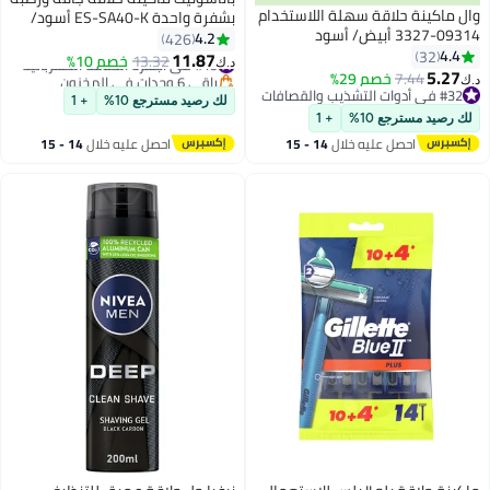
وال ماكينة حلاقة سهلة اللاستخدام
بشفرة واحدة ES-SA40-K أسود/
09314-3327 أبيض/ أسود
أزرق الأسود / الأزرق
4.2
426
4.4
32
11.87
#19 في أجهزة الحلاقة الكهربائية
13.32
خصم 10%
د.ك‏
5.27
باقي 6 وحدات في المخزون
7.44
خصم 29%
د.ك‏
#19 في أجهزة الحلاقة الكهربائية
#32 في أدوات التشذيب والقصافات
لك رصيد مسترجع 10%
+ 1
#32 في أدوات التشذيب والقصافات
لك رصيد مسترجع 10%
+ 1
احصل عليه خلال
14 - 15
احصل عليه خلال
14 - 15
اغسطس
اغسطس