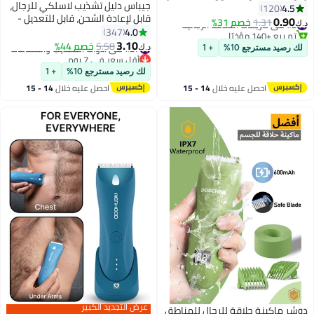
جيباس دليل تشذيب لاسلكي للرجال،
4.5
120
قابل لإعادة الشحن، قابل للتعديل -
0.90
#2 في كريمات الحلاقة الرجالية
1.31
خصم 31%
د.ك‏
GTR56024، مؤشرات لشحن اللحية،
4.0
347
تم بيع +140 مؤخرًا
ماكينة قص الشعر ومجموعة أدوات
3.10
#2 في كريمات الحلاقة الرجالية
#27 في أدوات التشذيب والقصافات
5.58
خصم 44%
د.ك‏
لك رصيد مسترجع 10%
+ 1
تشذيب اللحية أسود/فضي
أقل سعر في 7 يوم
#27 في أدوات التشذيب والقصافات
لك رصيد مسترجع 10%
+ 1
احصل عليه خلال
14 - 15
احصل عليه خلال
14 - 15
اغسطس
اغسطس
عرض التجديد الكبير
دوشر ماكينة حلاقة للرجال للمناطق