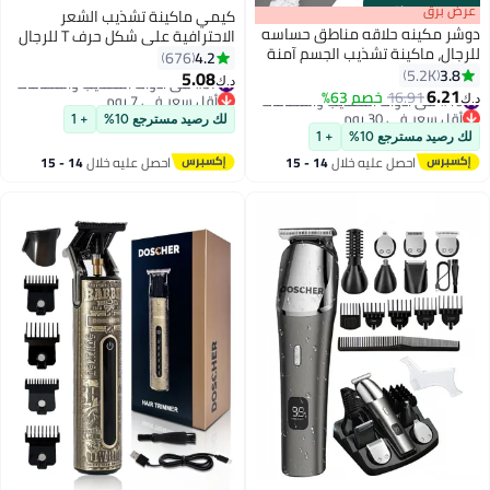
s
00
:
m
عرض برق
00
·
باقي 2
كيمي ماكينة تشذيب الشعر
دوشر مكينه حلاقه مناطق حساسه
الاحترافية على شكل حرف T للرجال
للرجال، ماكينة تشذيب الجسم آمنة
بدون حلاقة النسخة السعودية
4.2
676
قابلة لإعادة الشحن للاستخدام
3.8
5.2K
5.08
#37 في أدوات التشذيب والقصافات
د.ك‏
الجاف/الرطب
6.21
#16 في أدوات التشذيب والقصافات
أقل سعر في 7 يوم
16.91
خصم 63%
د.ك‏
أقل سعر في 30 يوم
#37 في أدوات التشذيب والقصافات
لك رصيد مسترجع 10%
+ 1
#16 في أدوات التشذيب والقصافات
لك رصيد مسترجع 10%
+ 1
احصل عليه خلال
14 - 15
احصل عليه خلال
14 - 15
اغسطس
اغسطس