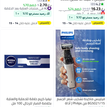
3.5
33
للرجال أسود
4.2
89
2.70
#2 في منتجات العناية بعد الحلاقة
9
خصم 70%
د.ك‏
16.23
#22 في أجهزة الحلاقة الكهربائية
21.57
خصم 24%
تم بيع +20 مؤخرًا
د.ك‏
أقل سعر في 7 يوم
#2 في منتجات العناية بعد الحلاقة
لك رصيد مسترجع 10%
+ 1
#22 في أجهزة الحلاقة الكهربائية
لك رصيد مسترجع 10%
+ 1
احصل عليه خلال
14 - 15
احصل عليه خلال
14 - 15
اغسطس
اغسطس
فيليبس ماكينة تشذيب شعر الجسم
نيفيا كريم حلاقة للحماية والعناية
BG5021/15 من Philips | أداة
بخلاصة الصبار للرجال، 100 مل