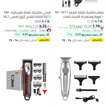
دوشر ماكينة حلاقة الشعر RF-1971
كيمي ماكينة حلاقة كهربائية KM-
– قوية ومتعددة الاستخدامات
5021 قابلة للشحن أزرق/فضي 18.2
وسهلة الاستخدام للحصول على
x 6 x 14سم
4.2
4.1
586
1.3K
نتائج بجودة الصالون في المنزل
4.32
7.19
#8 في أدوات التشذيب والقصافات
26.90
خصم 73%
7.35
خصم 41%
د.ك‏
د.ك‏
بتخلّص بسرعة
#13 في أدوات التشذيب والقصافات
#8 في أدوات التشذيب والقصافات
أقل سعر في 30 يوم
لك رصيد مسترجع 10%
+ 1
لك رصيد مسترجع 10%
+ 1
بتخلّص بسرعة
احصل عليه خلال
14 - 15
احصل عليه خلال
14 - 15
#13 في أدوات التشذيب والقصافات
اغسطس
اغسطس