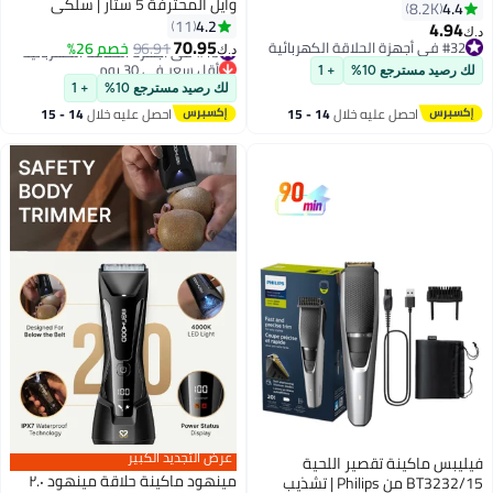
وايل المحترفة 5 ستار | سلكي
4.4
8.2K
ولاسلكي | مقص سحري أسود
4.2
11
4.94
د.ك‏
ومحدد أسود | 3 مشط ملحقات
70.95
#13 في أجهزة الحلاقة الكهربائية
#32 في أجهزة الحلاقة الكهربائية
96.91
خصم 26%
د.ك‏
مقص متميز | 3 مشط ملحقات
أقل سعر في 30 يوم
#32 في أجهزة الحلاقة الكهربائية
لك رصيد مسترجع 10%
+ 1
#13 في أجهزة الحلاقة الكهربائية
محدد | 3 دبوس - دول مجلس
لك رصيد مسترجع 10%
+ 1
التعاون الخليجي
احصل عليه خلال
14 - 15
احصل عليه خلال
14 - 15
اغسطس
اغسطس
عرض التجديد الكبير
فيليبس ماكينة تقصير اللحية
مينهود ماكينة حلاقة مينهود ٢.٠
BT3232/15 من Philips | تشذيب