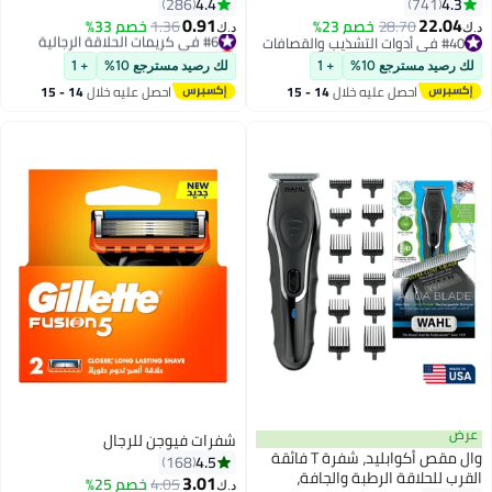
تشذيب الجسم والفخذين المقاومة
100ml
4.4
4.3
286
741
للماء | أداة لحلاقة شعر الجسم،
0.91
22.04
28.70
خصم 23%
#6 في كريمات الحلاقة الرجالية
1.36
خصم 33%
د.ك‏
د.ك‏
مشط قابل للتعديل بـ 3 إعدادات
#40 في أدوات التشذيب والقصافات
أقل سعر في 30 يوم
#40 في أدوات التشذيب والقصافات
للطول | 60 دقيقة من الاستخدام
#6 في كريمات الحلاقة الرجالية
لك رصيد مسترجع 10%
+ 1
لك رصيد مسترجع 10%
+ 1
اللاسلكي، حماية للبشرة، ملحق
احصل عليه خلال
14 - 15
احصل عليه خلال
14 - 15
للوصول إلى الظهر
اغسطس
اغسطس
عرض
شفرات فيوجن للرجال
وال مقص أكوابليد، شفرة T فائقة
4.5
168
القرب للحلاقة الرطبة والجافة،
3.01
4.05
خصم 25%
د.ك‏