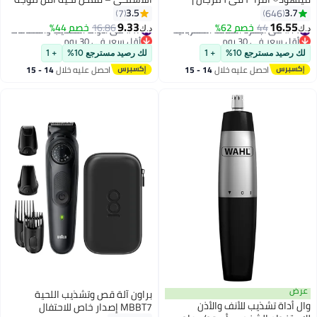
مقاومة للماء IPX7، لكامل الجسم
للاستخدام الرطب والجاف للرجال،
3.5
3.7
7
646
وماكينة تشذيب اللحية | محرك
شفرات إيفرلاست من الفولاذ
9.33
16.55
#14 في أجهزة الحلاقة الكهربائية
#47 في أدوات التشذيب والقصافات
44
خصم 62%
16.86
خصم 44%
د.ك‏
د.ك‏
هادئ ٧٠٠٠ دورة في الدقيقة، ضوء
المقاوم للصدأ، 60 دقيقة من وقت
أقل سعر في 30 يوم
أقل سعر في 30 يوم
#14 في أجهزة الحلاقة الكهربائية
#47 في أدوات التشذيب والقصافات
LED، شحن سريع من النوع C، مدة
التشغيل اللاسلكي، رأس مزدوج
لك رصيد مسترجع 10%
+ 1
لك رصيد مسترجع 10%
+ 1
تشغيل ١٨٠ دقيقة
الدقة، 4 مشط توجيه بطول مختلف
احصل عليه خلال
14 - 15
احصل عليه خلال
14 - 15
- 3031009
اغسطس
اغسطس
عرض
براون آلة قص وتشذيب اللحية
وال أداة تشذيب للأنف والأذن
MBBT7 إصدار خاص للاحتفال