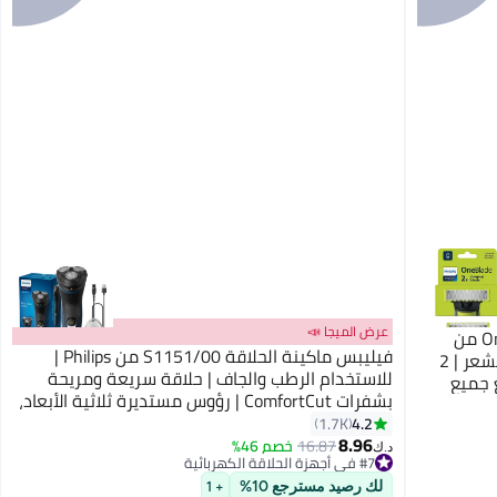
عرض الميجا 📣
فيليبس شفرات بديلة OneBlade QP220/51 من
فيليبس ماكينة الحلاقة S1151/00 من Philips |
Philips | تشذيب، تحديد، وحلاقة أي طول للشعر | 2
للاستخدام الرطب والجاف | حلاقة سريعة ومريحة
 جميع
بشفرات ComfortCut | رؤوس مستديرة ثلاثية الأبعاد،
فتح بلمسة واحدة | 40 دقيقة من الاستخدام
4.2
1.7K
8.96
اللاسلكي، مع غطاء الحماية
16.87
خصم 46%
د.ك‏
#7 في أجهزة الحلاقة الكهربائية
#7 في أجهزة الحلاقة الكهربائية
لك رصيد مسترجع 10%
+ 1