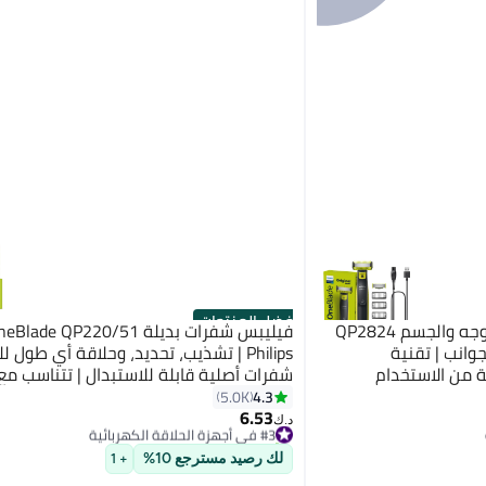
أفضل المنتجات
فيليبس ماكينة OneBlade للوجه والجسم QP2824
ة الجوانب | تقنية
فريدة | 45 دقيقة من الاستخدام
شفرات أصلية قابلة للاستبدال | تتناسب مع
داة كهربائية لتشذيب
مقابض OneBlade، للاستخدام الرطب والجاف
4.3
5.0K
6.53
#3 في أجهزة الحلاقة الكهربائية
د.ك‏
تم بيع +460 مؤخرًا
#3 في أجهزة الحلاقة الكهربائية
لك رصيد مسترجع 10%
+ 1