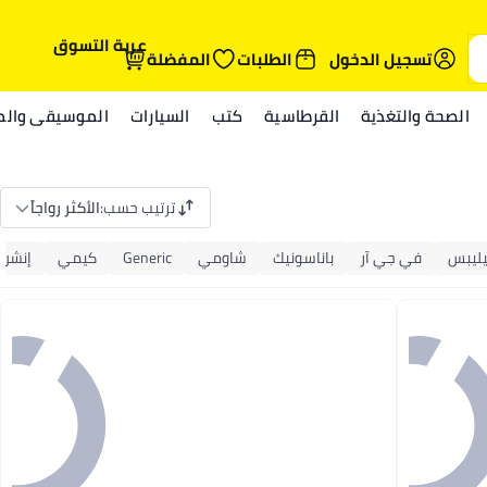
عربة التسوق
تسجيل الدخول
الطلبات
المفضلة
الصحة والتغذية
القرطاسية
كتب
السيارات
الموسيقى والمي
ترتيب حسب
:
الأكثر رواجاً
ليبس
في جي آر
باناسونيك
شاومي
Generic
كيمي
إنشن