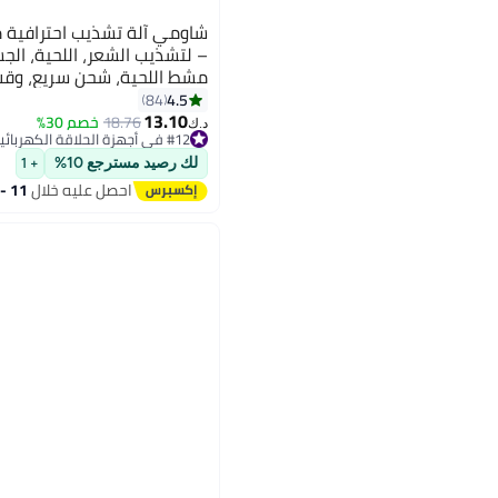
شاومي آلة تشذيب احترافية م
– لتشذيب الشعر، اللحية، الجس
مشط اللحية، شحن سريع، وقت تشغي
4.5
84
13.10
18.76
خصم 30%
د.ك‏
#12 في أجهزة الحلاقة الكهربائية
أقل سعر في 7 يوم
لك رصيد مسترجع 10%
+ 1
#12 في أجهزة الحلاقة الكهربائية
احصل عليه خلال
11 - 12 اغسطس