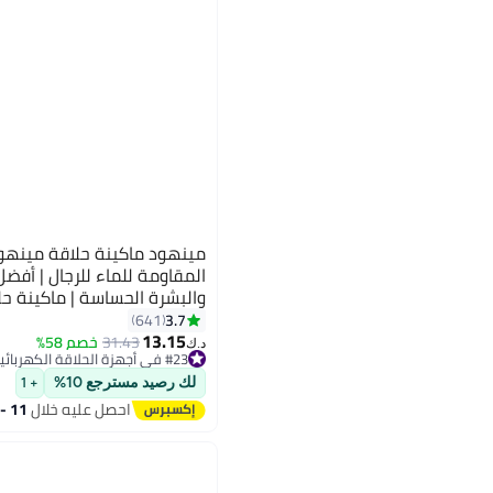
المقاومة للماء للرجال | أفض
والبشرة الحساسة | ماكينة حل
3.7
641
13.15
31.43
خصم 58%
د.ك‏
#23 في أجهزة الحلاقة الكهربائية
متعددة الاستخدامات
أقل سعر في 30 يوم
لك رصيد مسترجع 10%
+ 1
#23 في أجهزة الحلاقة الكهربائية
احصل عليه خلال
11 - 12 اغسطس