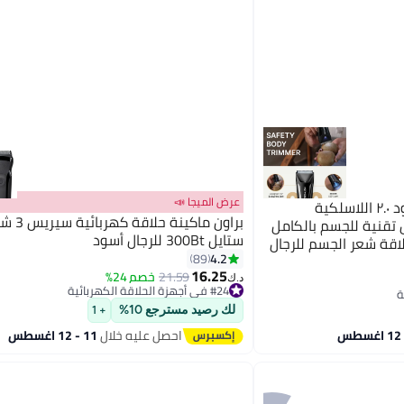
عرض الميجا 📣
مينهود ماكينة حلاقة مينهود ٢.٠ اللاسلكية
براون ماكينة 
ل تقنية للجسم بالكامل
ستايل 300Bt للرجال أسود
اقة شعر الجسم للرجال
4.2
89
| شحن لاسلكي | إضاءة LED ٤٠٠٠ كلفن وشاشة عرض
16.25
21.59
خصم 24%
لحالة الطاقة | مدة تشغيل ١٥٠ دقيقة | ماكينة حلاقة
د.ك‏
#24 في أجهزة الحلاقة الكهربائية
أقل سعر في 7 يوم
لك رصيد مسترجع 10%
+ 1
#24 في أجهزة الحلاقة الكهربائية
احصل عليه خلال
11 - 12 اغسطس