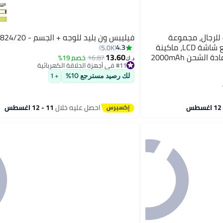
 للرجال، مجموعة
فيليبس ون بليد للوجه + الجسم - Qp2824/20
مشذب اللحية وقص الشعر مع شاشة LCD، ماكينة
4.3
5.0K
الشحن 2000mAh
13.60
16.87
خصم 19%
د.ك‏
#11 في أجهزة الحلاقة الكهربائية
#11 في أجهزة الحلاقة الكهربائية
لك رصيد مسترجع 10%
+ 1
احصل عليه خلال
11 - 12 اغسطس