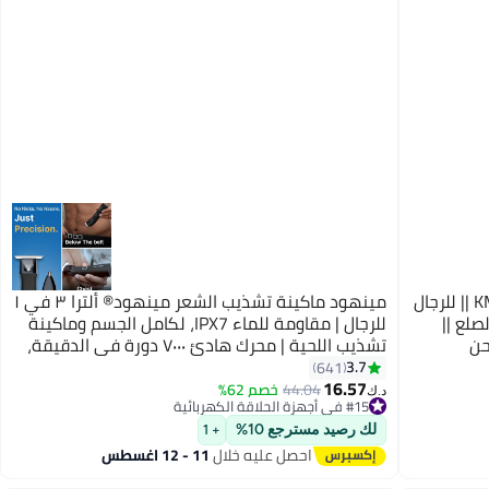
كيمي ماكينة حلاقة احترافية من KM-5027 || للرجال
مينهود ماكينة تشذيب الشعر مينهود® ألترا ٣ في ١
لع ||
للرجال | مقاومة للماء IPX7، لكامل الجسم وماكينة
حن
تشذيب اللحية | محرك هادئ ٧٠٠٠ دورة في الدقيقة،
ضوء LED، شحن سريع من النوع C، مدة تشغيل ١٨٠
3.7
641
دقيقة
16.57
44.04
خصم 62%
د.ك‏
#15 في أجهزة الحلاقة الكهربائية
أقل سعر في 30 يوم
لك رصيد مسترجع 10%
+ 1
#15 في أجهزة الحلاقة الكهربائية
احصل عليه خلال
11 - 12 اغسطس