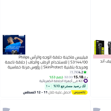
فيليبس ماكينة حلاقة الوجه والرأس Philips
حلاقة كهربائية سيريس 3 شيف آند
S3144/00 | للاستخدام الرطب والجاف | حلاقة ناعمة
ومريحة بتقنية SkinProtect | رؤوس مرنة خماسية
الأبعاد وشفرات PowerCut | 60 دقيقة استخدام
4.2
1.7K
15.18
لاسلكي | مع أداة تشذيب منبثقة
32.33
خصم 53%
د.ك‏
#27 في أجهزة الحلاقة الكهربائية
أقل سعر في 7 يوم
لك رصيد مسترجع 10%
+ 1
#27 في أجهزة الحلاقة الكهربائية
احصل عليه خلال
11 - 12 اغسطس