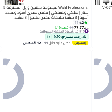
 آر ماكينة حلاقة كهربائية للرجال V-071
Wahl Professional مجموعة حلاقين وايل المحترفة 5
ستار | سلكي ولاسلكي | مقص سحري أسود ومحدد
أسود | 3 مشط ملحقات مقص متميز | 3 مشط
ملحقات محدد | 3 دبوس - دول مجلس التعاون
4.2
11
الخليجي
77.77
97
خصم 19%
د.ك‏
#17 في أجهزة الحلاقة الكهربائية
#17 في أجهزة الحلاقة الكهربائية
لك رصيد مسترجع 10%
+ 1
احصل عليه خلال
11 - 12 اغسطس