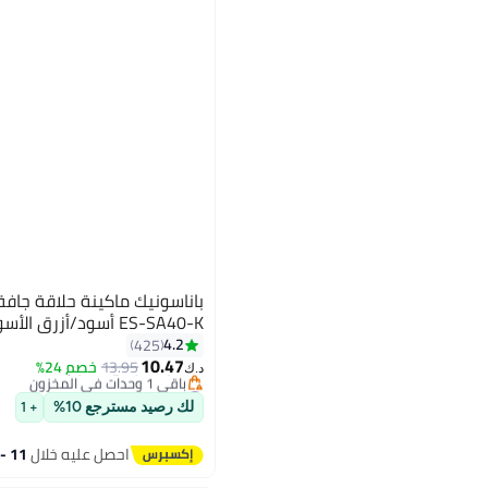
باناسونيك ماكينة حلاقة جاف
ES-SA40-K أسود/أزرق الأسود / الأزرق
#16 في أجهزة الحلاقة الكهربائية
4.2
425
أقل سعر في 30 يوم
10.47
13.95
خصم 24%
باقي 1 وحدات في المخزون
د.ك‏
#16 في أجهزة الحلاقة الكهربائية
لك رصيد مسترجع 10%
+ 1
احصل عليه خلال
11 - 12 اغسطس