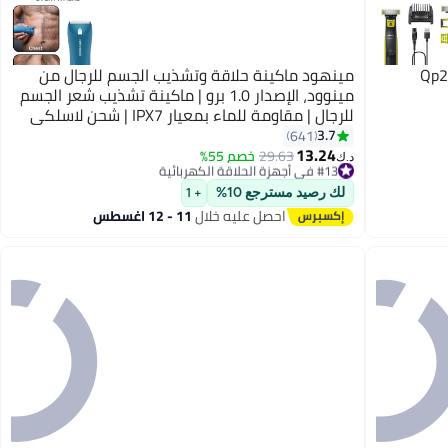
مينهود ماكينة حلاقة وتشذيب الجسم للرجال من
مينوود، الإصدار 1.0 برو | ماكينة تشذيب شعر الجسم
للرجال | مقاومة للماء بمعيار IPX7 | شحن لاسلكي
مع دعم منفذ تايب سي | وقت تشغيل 150 دقيقة |
3.7
641
13.24
إضاءة LED 4000 كلفن | تقنية السيراميك لحلاقة
29.63
خصم 55%
#13 في أجهزة الحلاقة الكهربائية
د.ك‏
وتشذيب كامل الجسم | ماكينة حلاقة للرجال (أزرق)
أقل سعر في السنة
#13 في أجهزة الحلاقة الكهربائية
لك رصيد مسترجع 10%
+ 1
احصل عليه خلال
11 - 12 اغسطس