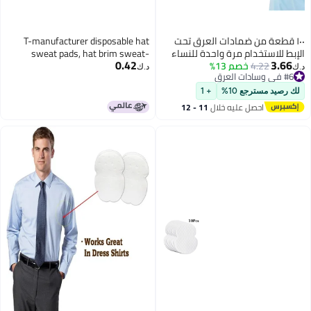
١٠٠ قطعة من ضمادات العرق تحت
T-manufacturer disposable hat
الإبط للاستخدام مرة واحدة للنساء
sweat pads, hat brim sweat-
0.42
3.66
4.22
خصم 13%
والرجال، درع فاخر غير مرئي، لاصق
absorbing patches, 10-piece pack,
د.ك‏
د.ك‏
#6 في وسادات العرق
إضافي، مريحة وبدون رائحة، ضمادات
makeup stays put.
#6 في وسادات العرق
ماصة للعرق لمكافحة فرط التعرق
لك رصيد مسترجع 10%
+ 1
احصل عليه خلال
11 - 12
اغسطس