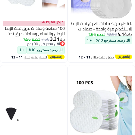
عرض الميجا 📣
١٠ قطع من ضمادات العرق تحت الإبط
100 قطعة وسادات عرق تحت الإبط
للاستخدام مرة واحدة - ضمادات
4.14
للرجال والنساء ، وسادات عرق تحت
12.52
خصم 66%
عرق غير مرئية للرجال والنساء،
د.ك‏
3.31
7.56
خصم 56%
الإبط يمكن التخلص منها - التصاق
فائقة الامتصاص، تسمح بمرور
د.ك‏
لك رصيد مسترجع 10%
+ 1
أقل سعر في 30 يوم
قوي ، ومناسبة للتعرق المفرط ،
الهواء وتجف بسرعة، ضمادات عرق
أقل سعر في 30 يوم
وغير مرئية ، ومريحة ، وحماية طوال
مضادة للروائح لا تترك أي بقايا
لك رصيد مسترجع 10%
+ 1
اليوم للعمل وحفلات الزفاف وعيد
لاصقة، مناسبة للملابس الضيقة
احصل عليه خلال
11 - 12
احصل عليه خلال
11 - 12
الفطر والمناسبات الخاصة
والفساتين والقمصان والرياضات
اغسطس
اغسطس
الصيفية