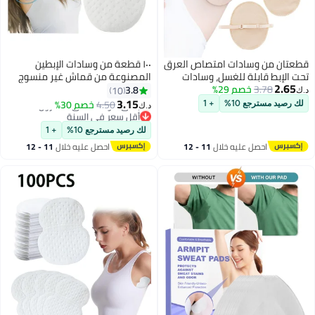
قطعتان من وسادات امتصاص العرق
١٠٠ قطعة من وسادات الإبطين
تحت الإبط قابلة للغسل، وسادات
المصنوعة من قماش غير منسوج
2.65
3.78
خصم 29%
امتصاص العرق تحت الإبط قابلة
للاستخدام مرة واحدة لراحة الإبط،
3.8
10
د.ك‏
لإعادة الاستخدام وقابلة للتعديل،
ومنع فعال وطويل الأمد للتعرق،
3.15
4.50
خصم 30%
لك رصيد مسترجع 10%
+ 1
د.ك‏
وسادات قطنية مسامية لامتصاص
وامتصاص غير مرئي للعرق، مناسبة
أقل سعر في السنة
العرق تحت الإبط للنساء والرجال، لا
باقي 2 وحدات في المخزون
للنساء والرجال، والسفر، والرياضة،
لك رصيد مسترجع 10%
+ 1
أقل سعر في السنة
تسبب تعرق الإبط
والأنشطة الخارجية، والصيف،
احصل عليه خلال
11 - 12
احصل عليه خلال
11 - 12
والعطلات، والتخييم، والمدرسة،
اغسطس
اغسطس
ومستلزمات العطلات (أبيض).