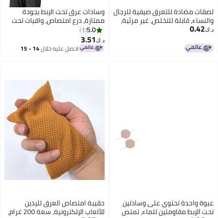
لصقات مضادة للتعرق صيفية للرجال
وسادات عرق تحت الإبط بجودة
والنساء، قابلة للتخلص، غير مرئية،
ممتازة، درع امتصاص، واقيات تحت
0.42
تدوم طويلاً، فعالة ضد التعرق تحت
الإبط، عبوة من 10
5.0
1
د.ك‏
الإبط.
3.51
د.ك‏
احصل عليه خلال
14 - 15
اغسطس
عبوة واحدة تحتوي على وسادتين
حقيبة امتصاص العرق لليدين
تحت الإبط مقاومتين للماء، تمتص
للألعاب الإلكترونية، سعة 200 غرام،