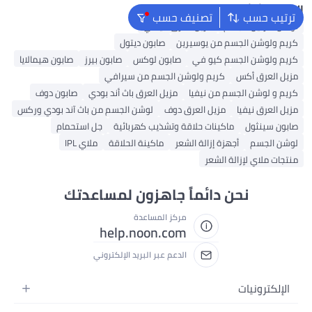
البحث الشائع
ترتيب حسب
تصنيف حسب
لوشن فازلين للجسم
مزيل العرق فيشي
كريم ولوشن الجسم من يوسيرين
صابون ديتول
كريم ولوشن الجسم كيو في
صابون لوكس
صابون بيرز
صابون هيمالايا
مزيل العرق أكس
كريم ولوشن الجسم من سيرافي
كريم و لوشن الجسم من نيفيا
مزيل العرق باث أند بودي
صابون دوف
مزيل العرق نيفيا
مزيل العرق دوف
لوشن الجسم من باث آند بودي وركس
صابون سينثول
ماكينات حلاقة وتشذيب كهربائية
جل استحمام
لوشن الجسم
أجهزة إزالة الشعر
ماكينة الحلاقة
ملاي IPL
منتجات ملاي لإزالة الشعر
نحن دائماً جاهزون لمساعدتك
مركز المساعدة
help.noon.com
الدعم عبر البريد الإلكتروني
الإلكترونيات