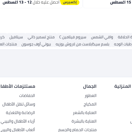
احصل عليه خلال
12 - 13 اغسطس
 الحلاقة
واقي الشمس
سيروم فيتامين C
منتج تسمير ذاتي
سيتافيل
كري
طبات الوجه
بلسم سيكابلاست من لاروش بوزيه
بيوتي أوف جوسون
منتجات العن
المنزلية
الجمال
مستلزمات الأطفال
العطور
الحفاضات
المكياج
وسائل تنقل الأطفال
العناية بالشعر
الرضاعة والتغذية
العناية بالبشرة
أزياء الأطفال والبيبي
منتجات الحمام والجسم
ألعاب الأطفال والبيبي