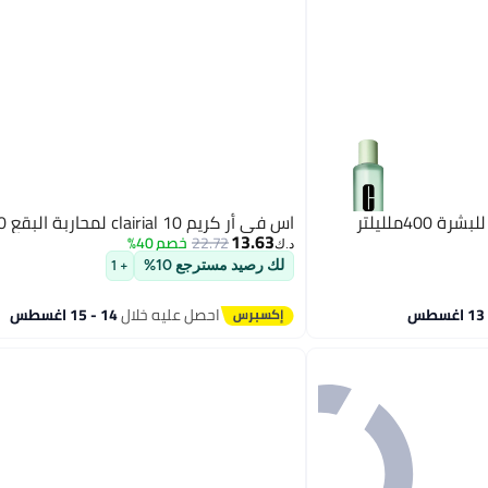
4ملليلتر
اس في أر كريم clairial 10 لمحاربة البقع 40ملليلتر
13.63
22.72
خصم 40%
د.ك‏
لك رصيد مسترجع 10%
+ 1
احصل عليه خلال
14 - 15 اغسطس