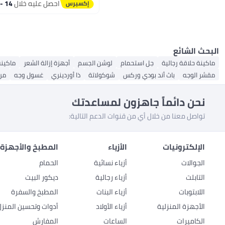
احصل عليه خلال
14 - 15 اغسطس
البحث الشائع
ماكينة حلاقة رجالية
جل استحمام
لوشن الجسم
أجهزة إزالة الشعر
ماكينة
مقشر الوجه
باث أند بودي وركس
شوكولاتة
ذا أوردينري
غسول وجه
مر
نحن دائماً جاهزون لمساعدتك
تواصل معنا من خلال أي من قنوات الدعم التالية:
الإلكترونيات
الأزياء
المطبخ والأجهزة 
الجوالات
أزياء نسائية
الحمام
التابلت
أزياء رجالية
ديكور البيت
اللابتوبات
أزياء البنات
المطبخ والسفرة
الأجهزة المنزلية
أزياء الأولاد
أدوات وتحسين المنزل
الكاميرات
الساعات
المفارش