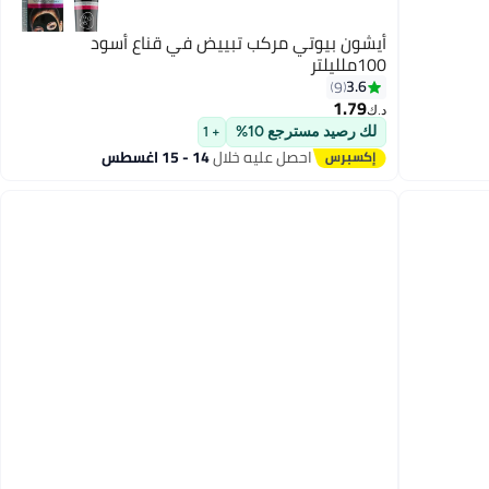
أيشون بيوتي مركب تبييض في قناع أسود
100ملليلتر
3.6
9
1.79
د.ك‏
لك رصيد مسترجع 10%
+ 1
احصل عليه خلال
14 - 15 اغسطس