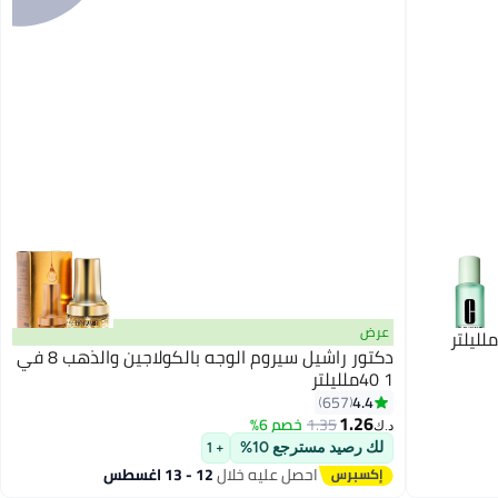
عرض
دكتور راشيل سيروم الوجه بالكولاجين والذهب 8 في
1 40ملليلتر
4.4
657
1.26
1.35
خصم 6%
د.ك‏
لك رصيد مسترجع 10%
+ 1
احصل عليه خلال
12 - 13 اغسطس