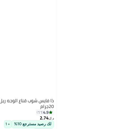
ذا فايس شوب قناع الوجه ريل 
20جرام
4.9
11
2.74
د.ك‏
لك رصيد مسترجع 10%
+ 1