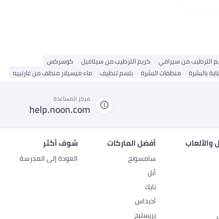
م الترطيب من سيرافي
كريم الترطيب من سيتافيل
كوسركس
اية بالبشرة
منظفات البشرة
بلسم تنظيف
ماء ميسيلار منظف من غارنييه
مركز المساعدة
help.noon.com
 والألعاب
أفضل الماركات
شوف أكثر
سامسونج
العودة إلى المدرسة
أبل
نايك
أديداس
بريستيج