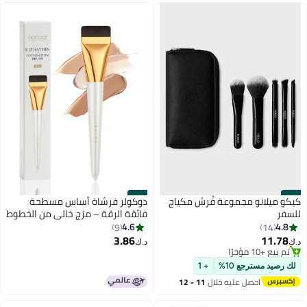
#26
#25
كيكو ميلانو مجموعة فُرش مكياج
دوكولر فرشاة أساس مسطحة
للسفر
فائقة الرقة – مزج خالي من الخطوط
للمستحضرات السائلة
4.6
4.8
9
14
3.86
11.78
د.ك‏
د.ك‏
5
تم بيع +10 مؤخرًا
تم بيع +10 مؤخرًا
لك رصيد مسترجع 10%
+ 1
احصل عليه خلال
11 - 12
اغسطس