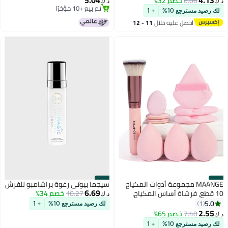
5.04
4.13
6.08
خصم 32%
د.ك‏
د.ك‏
6
صناعي ، مسحوق معدني ، أدوات
تم بيع +10 مؤخرًا
لك رصيد مسترجع 10%
+ 1
ماكياج
تم بيع +10 مؤخرًا
احصل عليه خلال
11 - 12
اغسطس
#18
#17
MAANGE مجموعة أدوات المكياج
سيجما بيوتي رغوة براشامبو للفرش
6.69
10 قطع، فرشاة أساس المكياج،
10.27
خصم 34%
د.ك‏
إسفنجة المكياج وبيضة المكياج،
5.0
1
لك رصيد مسترجع 10%
+ 1
فرشاة مكياج للسفر، فرشاة أساس
2.55
7.40
خصم 65%
د.ك‏
محمولة مع غطاء مثالية لدمج
لك رصيد مسترجع 10%
+ 1