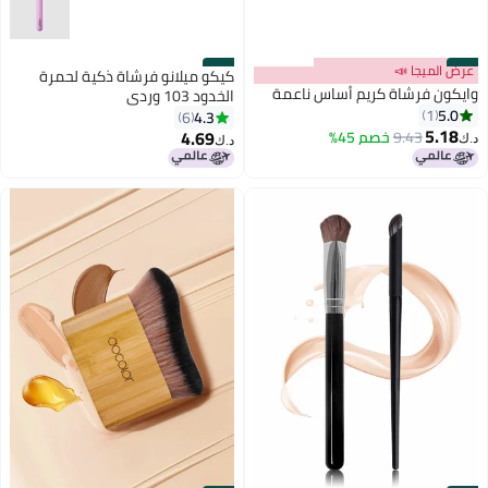
#43
عرض الميجا 📣
#44
كيكو ميلانو فرشاة ذكية لحمرة
وايكون فرشاة كريم أساس ناعمة
الخدود 103 وردي
5.0
1
4.3
6
5.18
4.69
9.43
خصم 45%
د.ك‏
د.ك‏