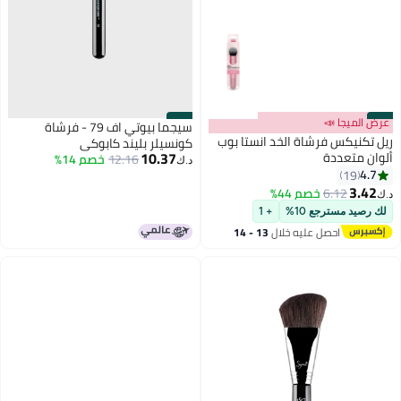
#37
عرض الميجا 📣
#38
سيجما بيوتي اف 79 - فرشاة
ريل تكنيكس فرشاة الخد انستا بوب
كونسيلر بليند كابوكي
10.37
ألوان متعددة
12.16
خصم 14%
د.ك‏
4.7
19
3.42
6.12
خصم 44%
د.ك‏
لك رصيد مسترجع 10%
+ 1
احصل عليه خلال
13 - 14
اغسطس