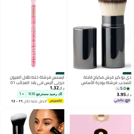
#30
#29
دي يو كير فرش مكياج قابلة
ايسنس فرشاة خلط ظلال العيون
للسحب، فرشاة بودرة الأساس
ديزني أليس في بلاد العجائب 01
1.32
كابوكي للسفر، فرشاة كريم أساس
5.0
4
د.ك‏
سائل محمولة للوجه مع غطاء لمزج
3.95
لك رصيد مسترجع 10%
+ 1
د.ك‏
مستحضرات التجميل السائلة أو
احصل عليه خلال
11 - 12
البرونزر أو الكريمية أو البودرة
اغسطس
الخالية من العيوب