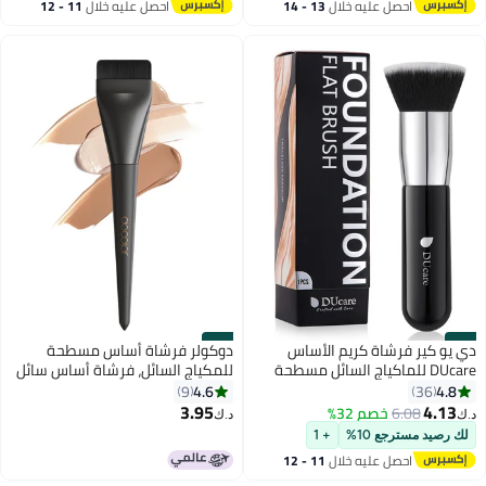
احصل عليه خلال
13 - 14
احصل عليه خلال
11 - 12
اغسطس
اغسطس
#24
#23
دي يو كير فرشاة كريم الأساس
دوكولر فرشاة أساس مسطحة
DUcare للماكياج السائل مسطحة
للمكياج السائل، فرشاة أساس سائل
القمة الاحترافية عصا تلميع ومزج
رفيعة للغاية، فرشاة مكياج للوجه
4.6
4.8
9
36
مسحوق معدني كبير فرشاة مكياج
للمزج والكريم وأداة المكياج - أسود
3.95
4.13
6.08
خصم 32%
د.ك‏
د.ك‏
5
6
للوجه ، أسود
لك رصيد مسترجع 10%
+ 1
احصل عليه خلال
11 - 12
اغسطس