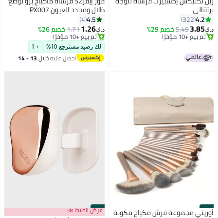
ريل تكنيكس إكسبيرت فرشاة للوجه
فور إيفر52 فرشاة ماكياج برو لوضع
برتقالي
ظلال ومحدد العيون PX007
4.5
4.2
4
322
1.26
3.85
5.49
خصم 29%
1.71
خصم 26%
د.ك‏
د.ك‏
تم بيع +10 مؤخرًا
تم بيع +10 مؤخرًا
تم بيع +10 مؤخرًا
تم بيع +10 مؤخرًا
لك رصيد مسترجع 10%
+ 1
احصل عليه خلال
13 - 14
اغسطس
#49
#50
عرض الميجا 📣
أوريتي مجموعة فرش مكياج مكونة