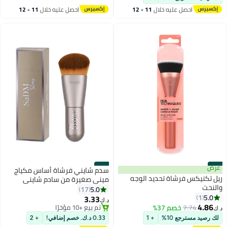
احصل عليه خلال
11 - 12
احصل عليه خلال
11 - 12
اغسطس
اغسطس
#21
عرض
#22
سدم شايني فرشاة أساس مكياج
ريل تكنيكس فرشاة تحديد الوجه
ميني صغيرة من سادم شايني
والنحت
متعددة الاستخدامات لتطبيق كريم
5.0
17
5.0
1
الأساس، البودرة، وأحمر الخدود
3.33
د.ك‏
4.86
7.74
خصم 37%
تم بيع +10 مؤخرًا
د.ك‏
تم بيع +10 مؤخرًا
لك رصيد مسترجع 10%
+ 1
0.33 د.ك. خصم إضافي!
+ 2