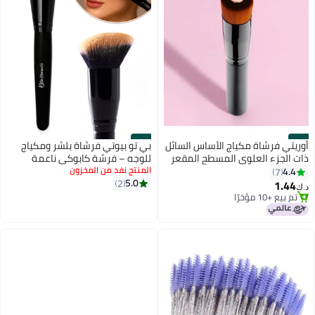
#32
#31
أوريتي فرشاة مكياج الأساس السائل
بي تو بيوتي فرشاة بلشر ومكياج
ذات الجزء العلوي المسطح المقعر
للوجه – فرشة كابوكي ناعمة
مثالية لمزج الكريم السائل أو
المنتج نفد من المخزون
وكثيفة لدمج البلاشر، الكونتور وكريم
4.4
7
5.0
مستحضرات التجميل البودرة للوجه
2
الأساس (سائل وبودرة) – أداة ميك
1.44
د.ك‏
أب احترافية
تم بيع +10 مؤخرًا
تم بيع +10 مؤخرًا