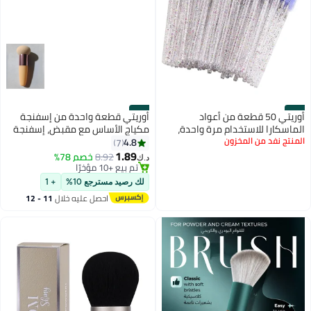
#34
#33
أوريتي 50 قطعة من أعواد
أوريتي قطعة واحدة من إسفنجة
الماسكارا للاستخدام مرة واحدة،
مكياج الأساس مع مقبض، إسفنجة
المنتج نفد من المخزون
فرشاة توزيع الرموش، بكرات
مكياج التجميل على شكل عصا
4.8
7
الحواجب لتمديد الرموش
الفطر
1.89
8.92
خصم 78%
د.ك‏
تم بيع +10 مؤخرًا
تم بيع +10 مؤخرًا
لك رصيد مسترجع 10%
+ 1
احصل عليه خلال
11 - 12
اغسطس