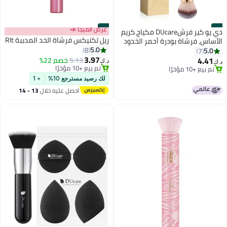
#5
#6
عرض الميجا 📣
دي يو كير فرشDUcare مكياج كريم
ريل تكنيكس فرشاة الخد المدببة Rlt
الأساس، فرشاة بودرة أحمر الخدود
5.0
ذات نهاية مزدوجة، فرشاة برونزر
8
5.0
7
3.97
أحمر الخدود مثالية للكريم أو البودرة
4.41
5.13
خصم 22%
د.ك‏
د.ك‏
3
تم بيع +10 مؤخرًا
تم بيع +10 مؤخرًا
تم بيع +10 مؤخرًا
تم بيع +10 مؤخرًا
لك رصيد مسترجع 10%
+ 1
احصل عليه خلال
13 - 14
اغسطس