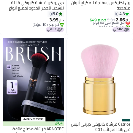
#10
#9
ريل تكنيكس إسفنجة للمكياج ألوان
دي يو كير فرشاة كابوكي قابلة
متعددة
للسحب لأحمر الخدود لجميع أنواع
مكياج الوجه وكريم الأساس لمكياج
5.0
4.3
8
8
الوجه السائل والكريمي والبودرة
3.95
2.66
5.31
أقل سعر في 30 يوم
خصم 49%
د.ك‏
د.ك‏
بمقبض من الألومنيوم
تم بيع +10 مؤخرًا
تم بيع +10 مؤخرًا
أقل سعر في 30 يوم
تم بيع +10 مؤخرًا
#11
#12
عرض
Catrice فرشاة كابوكي ديزني أليس
ARNOTEC فرشاة مكياج فائقة
في بلاد العجائب C01