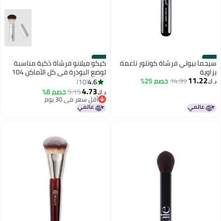
#40
#39
سيجما بيوتي فرشاة كونتور ناعمة
كيكو ميلانو فرشاة ذكية مناسبة
بزاوية
لوضع البودرة في كل الأماكن 104
11.22
14.99
خصم 25%
فضي
4.6
10
د.ك‏
4.73
5.15
خصم 8%
د.ك‏
أقل سعر في 30 يوم
أقل سعر في 30 يوم