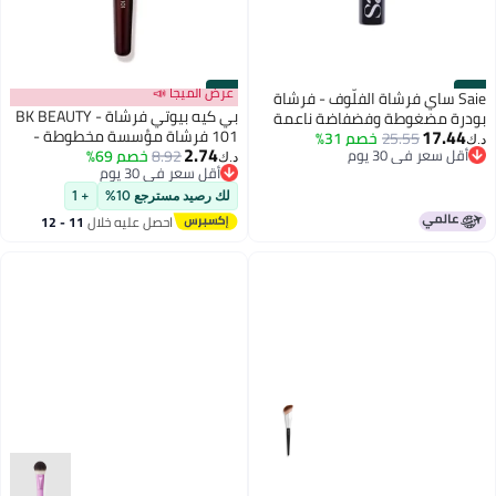
#41
#42
عرض الميجا 📣
Saie ساي فرشاة الفلّوف - فرشاة
بي كيه بيوتي فرشاة BK BEAUTY -
بودرة مضغوطة وفضفاضة ناعمة
17.44
101 فرشاة مؤسسة مخطوطة -
25.55
خصم 31%
ومتعددة الاستخدامات - فرشاة
د.ك‏
2.74
أقل سعر في 30 يوم
8.92
خصم 69%
فرشاة ماكياج مؤسسة - فرشاة
مكياج فلّوف مع طرف مدبب لتطبيق
د.ك‏
أقل سعر في 30 يوم
أقل سعر في 30 يوم
الوجه للأسس السائلة أو الكريمة
دقيق - نباتية، خالية من القسوة (1
أقل سعر في 30 يوم
قطعة)
لك رصيد مسترجع 10%
+ 1
احصل عليه خلال
11 - 12
اغسطس