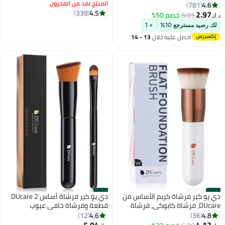
المنتج نفد من المخزون
4.6
781
4.5
338
2.97
6.03
خصم 50%
د.ك‏
لك رصيد مسترجع 10%
+ 1
احصل عليه خلال
13 - 14
اغسطس
#16
#15
دي يو كير فرشاة كريم الأساس من
دي يو كير فرشاة أساس DUcare 2
DUcare، فرشاة كابوكي، فرشاة
قطعة وفرشاة خافي عيوب
مكياج احترافية، مزج سائل، بودرة
احترافية بجزء علوي مسطح من
4.6
4.8
12
36
معدنية، أدوات مكياج بيضاء اللون
فرشاة كابوكي للوجه ، مزج سائل