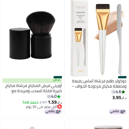
#27
#28
عرض
دوكولر طقم فرشاة أساس رفيعة
أوريتي فرش المكياج فرشاة مكياج
وملعقة مكياج مزدوجة الحواف –
كبيرة قابلة للسحب ومريحة مع
أدوات احترافية خالية من الخطوط
4.6
9
غطاء للبودرة وأحمر الخدود - أسود
4.0
8
3.95
د.ك‏
5
1.59
2.97
خصم 46%
د.ك‏
أقل سعر في 30 يوم
أقل سعر في 30 يوم