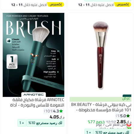
مستحضرات التجميل السائلة أو
احصل عليه خلال
11 - 12
احصل عليه خلال
11 - 12
الكريمة أو البودرة.
اغسطس
اغسطس
#19
عرض
#20
ARNOTEC فرشاة مكياج فائقة
بي كيه بيوتي فرشاة BK BEAUTY -
النعومة للأساس والبودرة - أداة
101 فرشاة مؤسسة مخطوطة -
تجميل محمولة لتغطية ناعمة
4.3
101
فرشاة ماكياج مؤسسة - فرشاة
5.0
1
ومتساوية
4.05
د.ك‏
5
الوجه للأسس السائلة أو الكريمة
2.85
12.52
أقل سعر في 7 يوم
خصم 77%
د.ك‏
لك رصيد مسترجع 10%
+ 1
تم بيع +10 مؤخرًا
أقل سعر في 7 يوم
لك رصيد مسترجع 10%
+ 1