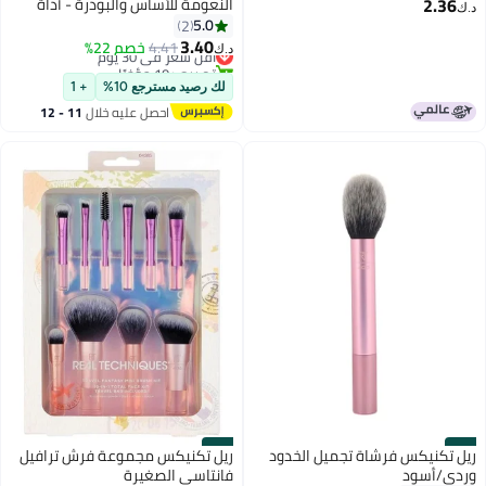
2.36
النعومة للأساس والبودرة - أداة
د.ك‏
تجميل محمولة لتغطية ناعمة
5.0
2
2
ومتساوية
3.40
4.41
أقل سعر في 30 يوم
خصم 22%
د.ك‏
تم بيع +10 مؤخرًا
أقل سعر في 30 يوم
لك رصيد مسترجع 10%
+ 1
احصل عليه خلال
11 - 12
اغسطس
#14
#13
ريل تكنيكس فرشاة تجميل الخدود
ريل تكنيكس مجموعة فرش ترافيل
وردي/أسود
فانتاسي الصغيرة