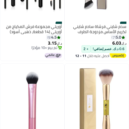
#4
#3
سدم شايني فرشاة سادم شايني
أوريتي مجموعة فرش المكياج من
لكريم الأساس مزدوجة الطرف
أوريتي (14 قطعة، ذهبي أسود)
4.5
5.0
9
7
3.15
6.03
د.ك‏
د.ك‏
تم بيع +10 مؤخرًا
0.6 د.ك. خصم إضافي!
+ 2
تم بيع +10 مؤخرًا
احصل عليه خلال
11 - 12
اغسطس