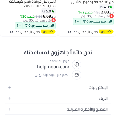
تانجل تيزر فرشاة شعر كومباكت
من 18 قطعة بمقبض خشبي
ستايلر لفك التشابكات
احترافي
4.3
9
5.0
2
2.83
4.95
خصم 42%
د.ك‏
2
6.69
أقل سعر في 30 يوم
8.39
خصم 20%
د.ك‏
أقل سعر في 30 يوم
أقل سعر في 30 يوم
لك رصيد مسترجع 10%
+ 1
أقل سعر في 30 يوم
لك رصيد مسترجع 10%
+ 1
احصل عليه خلال
11 - 12
احصل عليه خلال
11 - 12
اغسطس
اغسطس
نحن دائماً جاهزون لمساعدتك
مركز المساعدة
help.noon.com
الدعم عبر البريد الإلكتروني
الإلكترونيات
الجوالات
الأزياء
التابلت
أزياء نسائية
المطبخ والأجهزة المنزلية
اللابتوبات
أزياء رجالية