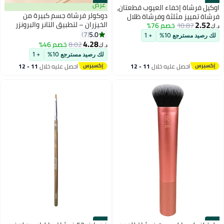
#45
#46
عرض
اوكيل فرشاة إخفاء العيوب قطعتان،
دوكولر فرشاة جسم كبيرة من
فرشاة تمييز مثلثة وفرشاة ظلال
2.52
الخيزران – لتطبيق التانر والبرونزر
10.87
خصم 76%
تحت العين والأنف بزاوية، لدمج
د.ك‏
بدون خطوط
5.0
وتثبيت التلميع بالسائل والكريم
7
لك رصيد مسترجع 10%
+ 1
2
4.28
والبودرة
8.02
خصم 46%
د.ك‏
لك رصيد مسترجع 10%
+ 1
احصل عليه خلال
11 - 12
احصل عليه خلال
11 - 12
اغسطس
اغسطس
#48
#47