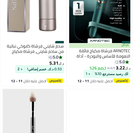
#35
عرض
#36
سدم شايني فرشاة كابوكي نباتية
ARNOTEC فرشاة مكياج فائقة
من سادم شايني, فرشاة مكياج
النعومة للأساس والبودرة - أداة
احترافية لتطبيق البودرة والكريم
5.0
6
تجميل محمولة لتغطية ناعمة
5.0
2
بشكل مثالي
5.31
د.ك‏
ومتساوية
3.22
4.41
خصم 26%
د.ك‏
0.53 د.ك. خصم إضافي!
+ 2
لك رصيد مسترجع 10%
+ 1
احصل عليه خلال
11 - 12
احصل عليه خلال
11 - 12
اغسطس
اغسطس