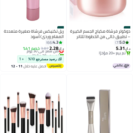
#2
#1
دوكولر فرشاة مكياج الجسم الكبيرة
ريل تكنيكس فرشاة صغيرة متعددة
– تطبيق خالي من الخطوط للتانر
المهام وردي/أسود
والأساس
4.3
5.0
66
7
2.28
5.31
3.87
أقل سعر في 30 يوم
خصم 41%
د.ك‏
د.ك‏
2
تم بيع +20 مؤخرًا
تم بيع +30 مؤخرًا
تم بيع +20 مؤخرًا
أقل سعر في 30 يوم
لك رصيد مسترجع 10%
+ 1
احصل عليه خلال
11 - 12
اغسطس