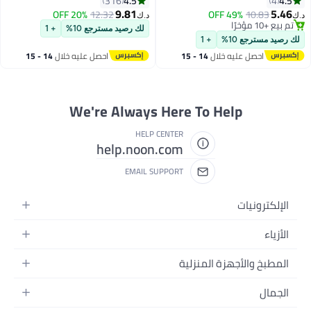
4.5
4.5
316
4
ذهبية غنية بـ 85+ معدن، نكهة
9.81
5.46
20% OFF
12.32
49% OFF
10.83
د.ك‏
د.ك‏
أصلية، 100% طبيعية، 60 حلوى
تم بيع +10 مؤخرًا
لك رصيد مسترجع 10%
+ 1
تم بيع +10 مؤخرًا
لك رصيد مسترجع 10%
+ 1
احصل عليه خلال
14 - 15
احصل عليه خلال
14 - 15
اغسطس
اغسطس
We're Always Here To Help
HELP CENTER
help.noon.com
EMAIL SUPPORT
الإلكترونيات
الجوالات
الأزياء
التابلت
أزياء نسائية
المطبخ والأجهزة المنزلية
اللابتوبات
أزياء رجالية
الحمام
الأجهزة المنزلية
الجمال
أزياء البنات
ديكور البيت
الكاميرات