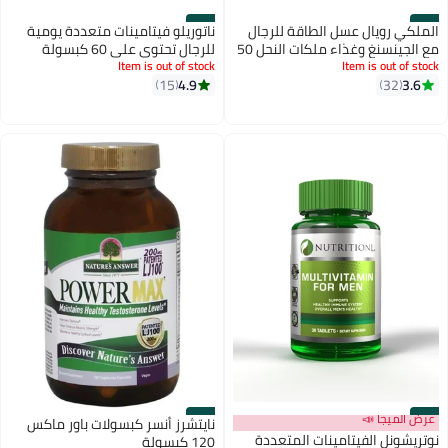
#46
#45
الملكي رويال عسل الطاقة للرجال
ناتوريلو فيتامينات متعددة يومية
مع الجينسنغ وغذاء ملكات النحل 50
للرجال تحتوي على 60 كبسولة
ع
Item is out of stock
Item is out of stock
نباتية مكمل غذائي مصمم لدعم
4.9
3.6
32
15
Enery وصحة المناعة ووظيفة
العضلات
#47
عرض الميجا 📣
#48
نايتشرز أنسر كبسولات باور ماكس
نوتريشونل الفيتامينات المتعددة
120 كبسولة