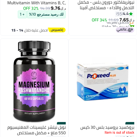
نيوتريفاكتور دورون بلس - مكمل
Multivitamin With Vitamins B, C,
9.76
التحمل والأداء - مستخلص أفينا
32% OFF
D3 & E, 120 Count
14.39
د.ك‏
ساتيفا وإل-أرجينين وإل-سيترولين
4.4
55
لك رصيد مسترجع 10%
+ 1
للقوة والأداء (30 قرصًا)
7.65
11.69
بتخلّص بسرعة
34% OFF
د.ك‏
تم بيع +70 مؤخرًا
بتخلّص بسرعة
احصل عليه خلال
14 - 15
اغسطس
#12
#11
بروكسيد بروسيد بلس 30 كيس
نوبل نيتشر غليسينات المغنيسيوم
Item is out of stock
550 ملغ + مكمل مستخلص