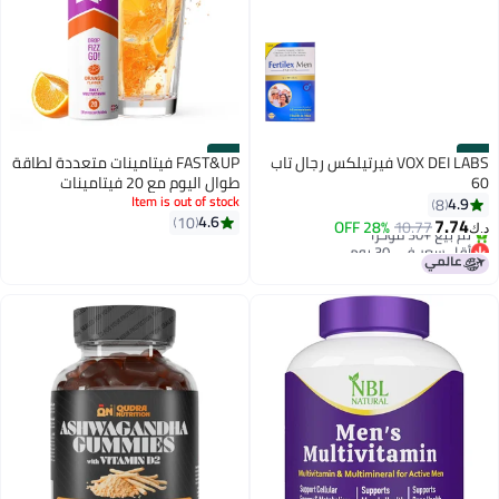
#38
#37
VOX DEI LABS فيرتيلكس رجال تاب
FAST&UP فيتامينات متعددة لطاقة
60
طوال اليوم مع 20 فيتامينات
Item is out of stock
متعددة + معادن + بنجر - نكهة
4.9
8
4.6
10
البرتقال الحامض
7.74
28% OFF
10.77
د.ك‏
أقل سعر في 30 يوم
بتخلّص بسرعة
تم بيع +30 مؤخرًا
أقل سعر في 30 يوم