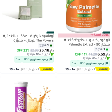
#35
عرض الميجا 📣
#36
أوفاسيف تركيبة المكمّلات الغذائية
ناو فودز كبسولات Softgels لعبة
The Powers للرجال – معزّزة
منشار Palmetto Extract - 90
بـCoQ10 لزيادة القوة والخصوبة
4.9
28
4.1
47
25.18
23% OFF
32.83
د.ك‏
6.59
11.20
41% OFF
تم بيع +10 مؤخرًا
د.ك‏
تم بيع +20 مؤخرًا
تم بيع +10 مؤخرًا
لك رصيد مسترجع 10%
+ 1
تم بيع +20 مؤخرًا
لك رصيد مسترجع 10%
+ 1
احصل عليه خلال
14 - 15
احصل عليه خلال
14 - 15
اغسطس
اغسطس