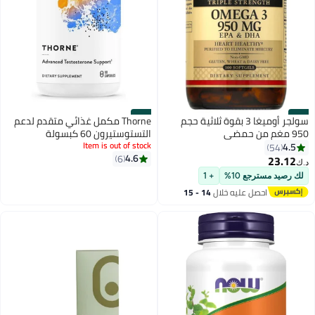
#34
#33
سولجر أوميغا 3 بقوة ثلاثية حجم
Thorne مكمل غذائي متقدم لدعم
950 مغم من حمضي
التستوستيرون 60 كبسولة
إيكوسابنتانويك
Item is out of stock
4.5
54
4.6
والدوكوساهيكسانويك
6
23.12
د.ك‏
لك رصيد مسترجع 10%
+ 1
احصل عليه خلال
14 - 15
اغسطس