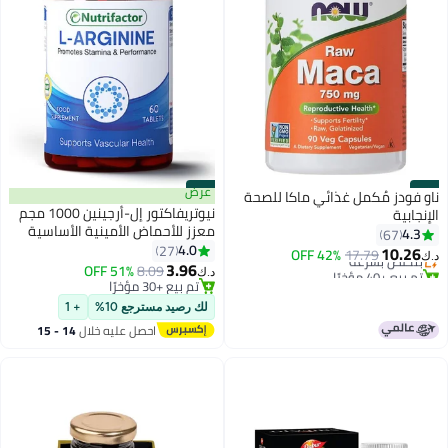
#27
#28
عرض
ناو فودز مُكمل غذائي ماكا للصحة
نيوتريفاكتور إل-أرجينين 1000 مجم
الإنجابية
معزز للأحماض الأمينية الأساسية
4.3
67
للرجال للقوة والقدرة على التحمل
4.0
27
10.26
بتخلّص بسرعة
17.79
42% OFF
د.ك‏
60 قرصًا
3.96
تم بيع +40 مؤخرًا
8.09
51% OFF
د.ك‏
بتخلّص بسرعة
تم بيع +30 مؤخرًا
تم بيع +30 مؤخرًا
لك رصيد مسترجع 10%
+ 1
احصل عليه خلال
14 - 15
اغسطس