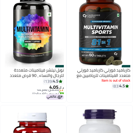
#26
#25
كارباميد فورتي كارباميد فورتي
نوبل نيتشر فيتامينات متعددة
متعدد الفيتامينات للرياضيين مع
للرجال والنساء ، 90 قرص متعدد
Item is out of stock
BCAA والأحماض الأمينية
الفيتامينات ، مع الزنك وفيتامين ج
4.5
139
4.5
83
والبروبيوتيك - 60 قرصًا
وفيتامين د 3 والمعادن المتعددة
4.05
بتخلّص بسرعة
د.ك‏
ومستخلص الجينسنغ ، ويعزز الطاقة
تم بيع +60 مؤخرًا
بتخلّص بسرعة
والقدرة على التحمل والمناعة
(أقراص فيتامينات متعددة 90)