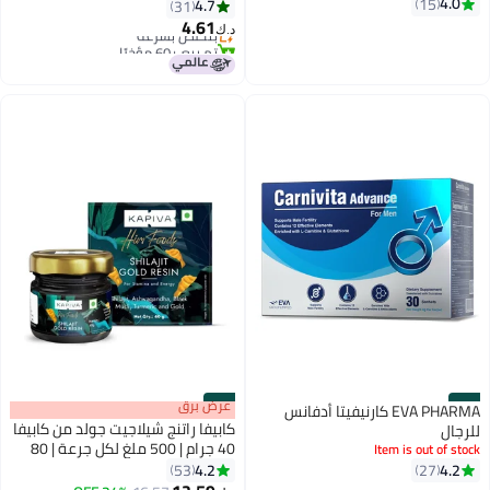
4.0
15
أشواغاندا، دعم العضلات والعظام
4.7
31
والقلب والاسترخاء - 60 كبسولة
4.61
بتخلّص بسرعة
د.ك‏
تم بيع +60 مؤخرًا
بتخلّص بسرعة
#13
#14
عرض برق
EVA PHARMA كارنيفيتا أدفانس
كابيفا راتنج شيلاجيت جولد من كابيفا
للرجال
40 جرام | 500 ملغ لكل جرعة | 80
Item is out of stock
جرعة | يعزز نمو العضلات والقدرة
4.2
4.2
53
27
على التحمل | يحتوي على ذهب عيار