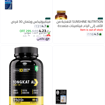
#4
#3
SUNSHINE NUTRITION التغذية من
فيتابيوتيكس ويلمان 30 قرص
الألف إلى الياء، فيتامينات متعددة
4.7
131
للرجال، 100 قرص
Item is out of stock
4.23
29% OFF
6.03
د.ك‏
4.5
116
أقل سعر في 7 يوم
بتخلّص بسرعة
تم بيع +150 مؤخرًا
أقل سعر في 7 يوم