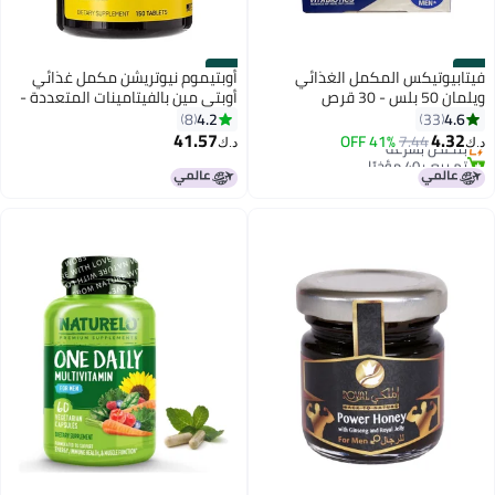
#44
#43
فيتابيوتيكس المكمل الغذائي
أوبتيموم نيوتريشن مكمل غذائي
ويلمان 50 بلس - 30 قرص
أوبتي مين بالفيتامينات المتعددة -
150 قرص
4.2
4.6
8
33
41.57
4.32
7.44
بتخلّص بسرعة
41% OFF
د.ك‏
د.ك‏
تم بيع +40 مؤخرًا
بتخلّص بسرعة