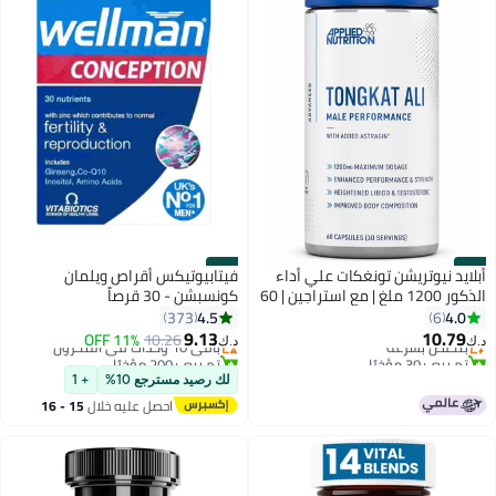
#24
#23
أبلايد نيوتريشن تونغكات علي أداء
فيتابيوتيكس أقراص ويلمان
الذكور 1200 ملغ | مع استراجين | 60
كونسبشن - 30 قرصاً
كبسولة
4.5
4.0
373
6
9.13
10.79
بتخلّص بسرعة
باقي 10 وحدات في المخزون
10.26
11% OFF
د.ك‏
د.ك‏
تم بيع +30 مؤخرًا
تم بيع +200 مؤخرًا
بتخلّص بسرعة
باقي 10 وحدات في المخزون
لك رصيد مسترجع 10%
+ 1
احصل عليه خلال
15 - 16
اغسطس