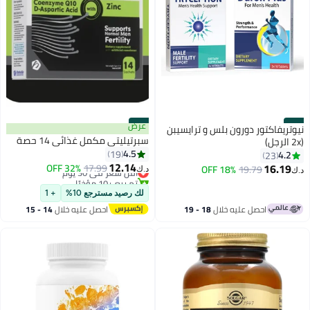
#31
#32
عرض
نيوتريفاكتور دورون بلس و ترايسيبن
سبرتيليتى مكمل غذائى 14 حصة
(2x الرجل)
4.5
19
4.2
23
12.14
16.19
أقل سعر في 30 يوم
17.99
32% OFF
18% OFF
19.79
د.ك‏
د.ك‏
تم بيع +10 مؤخرًا
أقل سعر في 30 يوم
لك رصيد مسترجع 10%
+ 1
احصل عليه خلال
18 - 19
احصل عليه خلال
14 - 15
اغسطس
اغسطس