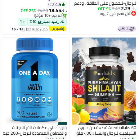
للرجال-للحصول على الطاقة ، ودعم
4.5
22
2.23
2.47
9% OFF
المناعة ، والتمثيل الغذائي والصحة
18.45
23% OFF
24.20
د.ك‏
د.ك‏
أقل سعر في 7 يوم
العامة للرجال-خالية من الغلوتين ،
تم بيع +10 مؤخرًا
أقل سعر في 7 يوم
خالية من السكر ، 30 حبة
تم بيع +10 مؤخرًا
لك رصيد مسترجع 10%
+ 1
احصل عليه خلال
14 - 15
اغسطس
#50
#49
Acentiallabs 60 قطعة من حلوى
وان-أ-داي مكملات الفيتامينات
الشيلجيت للرجال والنساء 400 ملغ
والمعادن المتعددة للرجال-200 حبة
من شيلجيت الهيمالايا النقي، حلوى