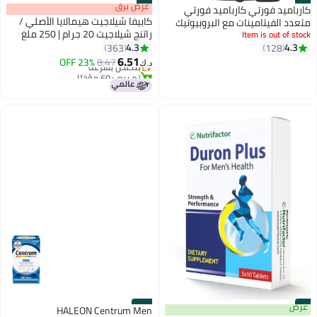
#7
#8
عرض برق
كارباميد فورتي كارباميد فورتي
كابيفا شيلاجيت هيمالايا الأصلي /
متعدد الفيتامينات مع البروبيوتيك
راتنج شيلاجيت 20 جرام | 250 ملغ
والجينسنغ - 180 قرصًا نباتيًا
Item is out of stock
لكل جرعة | للطاقة والتحمل
4.3
4.3
363
128
والحيوية | 80 جرعة | أيورفيدي 100%
6.51
8.47
بتخلّص بسرعة
23% OFF
د.ك‏
تم بيع +60 مؤخرًا
بتخلّص بسرعة
#9
عرض
#10
HALEON Centrum Men