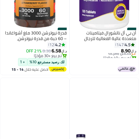
#40
#39
أن بي أل ناتشورال فيتامينات
قدرة نيوترشن 3000 ملغ أشواغاندا
متعددة عالية الفعالية للرجال
– 60 حبة من قدرة نيوترشن،
النشطين دعم صحة العضلات دعم
مستخلص جذور أشواغاندا عالي
4.2
4.5
12
147
المناعة دعم الطاقة والتمثيل
التركيز مع فيتامين D2 لدعم تخفيف
6.58
8.90
بتخلّص بسرعة
8.38
21% OFF
د.ك‏
د.ك‏
الغذائي 150 قرص
التوتر، توازن المزاج، القوة والعضلات
تم بيع +40 مؤخرًا
تم بيع +30 مؤخرًا
بتخلّص بسرعة
تم بيع +30 مؤخرًا
(نكهة الفراولة) – للرجال والنساء
لك رصيد مسترجع 10%
+ 1
احصل عليه خلال
14 - 15
اغسطس