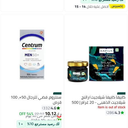
احصل عليه خلال
14 - 15
اغسطس
#18
#17
كابيفا كابيفا شيلاجيت/راتنج
سنتروم، فضي للرجال 50+، 100
شيلاجيت الذهبي - 20 غرام | 500
قرص
Item is out of stock
ملغ/جرعة | 40 جرعة | يعزز نمو
4.6
332
4.3
286
العضلات والقدرة على التحمل |
10.12
أقل سعر في 30 يوم
22.17
54% OFF
د.ك‏
يحتوي على ذهب عيار 24 | طبيعي
تم بيع +10 مؤخرًا
100%
أقل سعر في 30 يوم
لك رصيد مسترجع 10%
+ 1