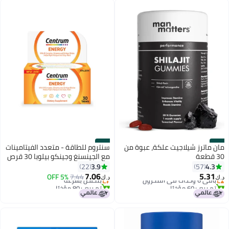
#22
#21
مان ماترز شيلاجيت علكة، عبوة من
سنتروم للطاقة - متعدد الفيتامينات
30 قطعة
مع الجينسنغ وجينكو بيلوبا 30 قرص
3.9
4.3
22
57
7.06
5.31
باقي 6 وحدات في المخزون
7.44
بتخلّص بسرعة
5% OFF
د.ك‏
د.ك‏
تم بيع +60 مؤخرًا
تم بيع +80 مؤخرًا
باقي 6 وحدات في المخزون
بتخلّص بسرعة