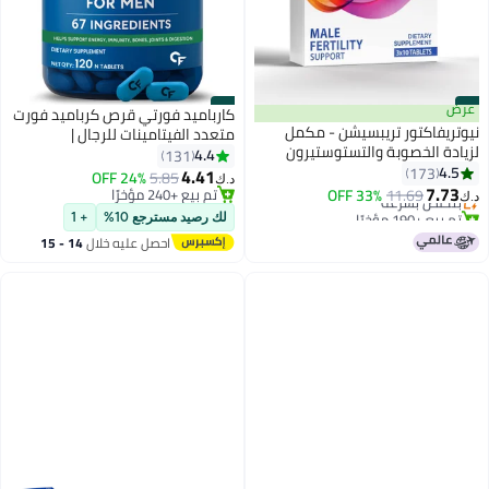
#1
عرض
#2
كارباميد فورتي قرص كرباميد فورت
نيوتريفاكتور تريبسيشن - مكمل
متعدد الفيتامينات للرجال |
لزيادة الخصوبة والتستوستيرون
فيتامينات متعددة للرجال مع
4.4
131
للرجال - 20 عنصرًا غذائيًا أساسيًا مع
4.5
173
البروبيوتيك للمناعة والطاقة |
4.41
24% OFF
5.85
د.ك‏
جذور الماكا، وال-كارنيتين، والزنك،
7.73
فيتامينات متعددة للرجال بخلاصة
11.69
بتخلّص بسرعة
33% OFF
تم بيع +240 مؤخرًا
د.ك‏
والسيلينيوم - 30 قرصًا
تم بيع +190 مؤخرًا
تم بيع +240 مؤخرًا
الجينسينج | فيتامينات متعددة
لك رصيد مسترجع 10%
+ 1
بتخلّص بسرعة
للرجال مع الزنك والفيتامينات
احصل عليه خلال
14 - 15
المتعددة والمعادن المتعددة - 120
اغسطس
قرصًا نباتيًا متعدد الفيتامينات