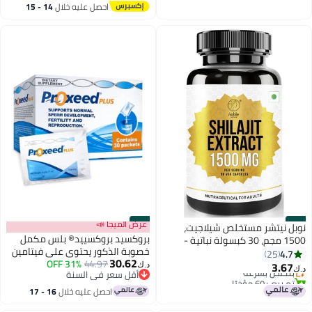
احصل عليه خلال
14 - 15
اغسطس
#19
#20
عرض الميجا 📣
نوبل نيتشر مستخلص شيلاجيت،
بروكسيد بروكسييد® بلس مكمل
1500 مجم، 30 كبسولة نباتية -
خصوبة الذكور يحتوي علي فيتامين
الهيمالايا النقية مع الجينسنغ
4.7
25
30.62
44.97
31% OFF
ب وفيتامين سي ومعادن زنك مع
والماكا للقوة والقدرة على التحمل
3.67
بتخلّص بسرعة
د.ك‏
د.ك‏
أقل سعر في السنة
نكهات الليمون 30 × 5 غرام
والقوة، مكمل تركيبة مستخلص
تم بيع +60 مؤخرًا
أقل سعر في السنة
مركز للرجال
بتخلّص بسرعة
احصل عليه خلال
16 - 17
اغسطس