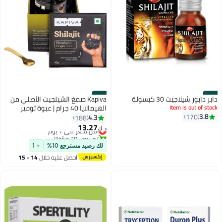
#30
#29
دابر دابور شيلاجيت 30 كبسولة
Kapiva صمغ الشيلجيت الأصلي من
Item is out of stock
الهيمالايا 40 جرام | عبوة توفير
3.8
170
ممتازة | 250 ملغ/حصة | للطاقة،
4.3
188
التحمل والحيوية | 160 حصة | 100%
13.27
أقل سعر في 7 يوم
د.ك‏
أيورفيدي
تم بيع +20 مؤخرًا
أقل سعر في 7 يوم
لك رصيد مسترجع 10%
+ 1
احصل عليه خلال
14 - 15
اغسطس